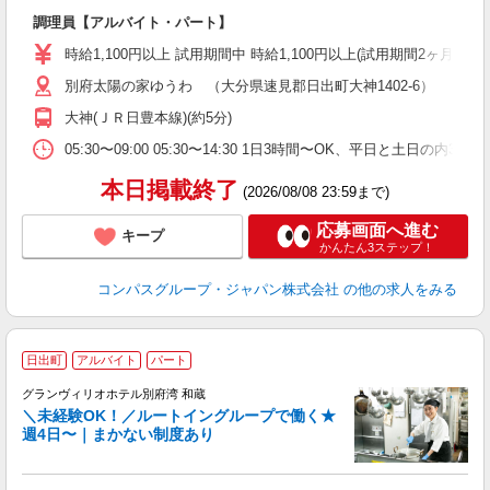
大
調理員【アルバイト・パート】
入
歓
時給1,100円以上 試用期間中 時給1,100円以上(試用期間2ヶ月
～
別府太陽の家ゆうわ （大分県速見郡日出町大神1402-6）
用
O
大神(ＪＲ日豊本線)(約5分)
朝
ま
05:30〜09:00 05:30〜14:30 1日3時間〜OK、平日と土日の内
本日掲載終了
(2026/08/08 23:59まで)
応募画面へ進む
キープ
かんたん3ステップ！
コンパスグループ・ジャパン株式会社
の他の求人をみる
日出町
アルバイト
パート
グランヴィリオホテル別府湾 和蔵
＼未経験OK！／ルートイングループで働く★
週4日〜｜まかない制度あり
履
迎
躍