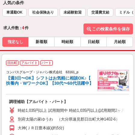
人気の条件
車通勤OK
社会保険あり
未経験歓迎
交通費支給
ミドル（
求人件数 :
4
件
この検索条件を保存
指定なし
新着順
時給順
日給順
月給順
日出町
アルバイト
パート
コンパスグループ・ジャパン株式会社 63161_p
く
【週3日〜OK】シフトはお気軽に相談OK♪【
扶養内・WワークOK】【30代〜60代活躍中】
大
調理補助【アルバイト・パート】
入
歓
時給1,035円以上 試用期間中 時給1,035円以上(試用期間2ヶ月
～
別府太陽の家ゆうわ （大分県速見郡日出町大神1402-6）
用
2
大神(ＪＲ日豊本線)(約5分)
内