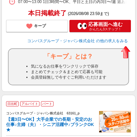
W
07:00〜13:00 1日3時間〜OK、平日と土日の内3日〜/週 週あた
本日掲載終了
(2026/08/08 23:59まで)
応募画面へ進む
キープ
かんたん3ステップ！
コンパスグループ・ジャパン株式会社
の他の求人をみる
「キープ」とは？
気になるお仕事をワンクリックで保存
まとめてチェック＆まとめて応募も可能
会員登録無しで今すぐご利用いただけます
日出町
アルバイト
パート
コンパスグループ・ジャパン株式会社 63161_p
く
【週3日〜OK】大手企業での長期・安定のお
仕事♪主婦（夫）・シニア活躍中♪ブランクOK
★