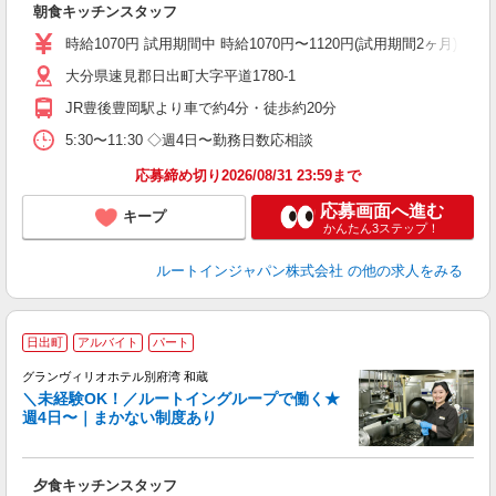
朝食キッチンスタッフ
扶
い
時給1070円 試用期間中 時給1070円〜1120円(試用期間2ヶ月) ◇6
あ
大分県速見郡日出町大字平道1780-1
JR豊後豊岡駅より車で約4分・徒歩約20分
5:30〜11:30 ◇週4日〜勤務日数応相談
応募締め切り2026/08/31 23:59まで
応募画面へ進む
キープ
かんたん3ステップ！
ルートインジャパン株式会社
の他の求人をみる
日出町
アルバイト
パート
グランヴィリオホテル別府湾 和蔵
＼未経験OK！／ルートイングループで働く★
週4日〜｜まかない制度あり
履
迎
躍
夕食キッチンスタッフ
業