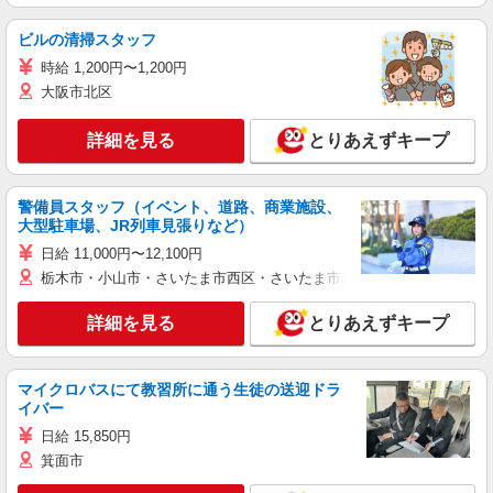
ビルの清掃スタッフ
時給 1,200円〜1,200円
大阪市北区
詳細を見る
とりあえずキープ
警備員スタッフ（イベント、道路、商業施設、
大型駐車場、JR列車見張りなど）
日給 11,000円〜12,100円
栃木市・小山市・さいたま市西区・さいたま市岩槻区・久喜市・蓮田
詳細を見る
とりあえずキープ
マイクロバスにて教習所に通う生徒の送迎ドラ
イバー
日給 15,850円
箕面市