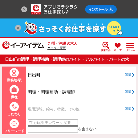
九州・沖縄
の求人
▼エリア変更
日出町の調理・調理補助・調理師のバイト・アルバイト・パートの求
人情報一覧
日出町
選択
勤務地/駅
調理・調理補助・調理師
選択
職種
雇用形態、給与、特徴、その他
選択
こだわり
を含まない
フリーワード