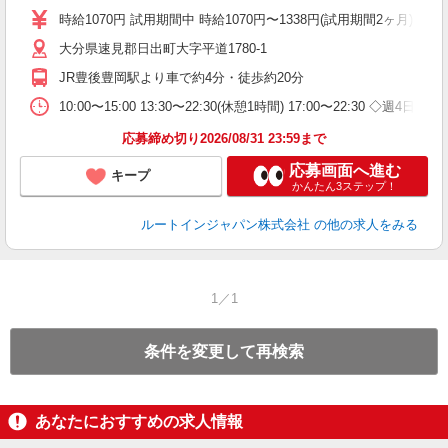
貸
時給1070円 試用期間中 時給1070円〜1338円(試用期間2ヶ月) ◇17:
大分県速見郡日出町大字平道1780-1
JR豊後豊岡駅より車で約4分・徒歩約20分
10:00〜15:00 13:30〜22:30(休憩1時間) 17:00〜22:30 ◇週4
応募締め切り2026/08/31 23:59まで
応募画面へ進む
キープ
かんたん3ステップ！
ルートインジャパン株式会社
の他の求人をみる
1／1
条件を変更して再検索
あなたにおすすめの求人情報