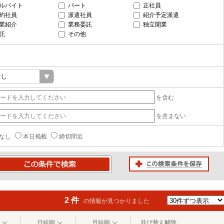
ルバイト
パート
正社員
約社員
派遣社員
紹介予定派遣
業紹介
業務委託
独立開業
託
その他
を含む
を含まない
なし
本日掲載
締切間近
この検索条件を保存
条件で検索
2 件
の情報が見つかりました
日給順
月給順
並び替え解除