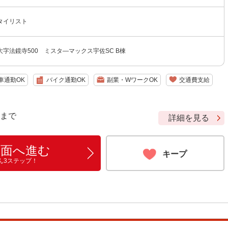
タイリスト
字法鏡寺500 ミスタ―マックス宇佐SC B棟
車通勤OK
バイク通勤OK
副業・WワークOK
交通費支給
9 まで
詳細を見る
画面へ進む
キープ
ん3ステップ！