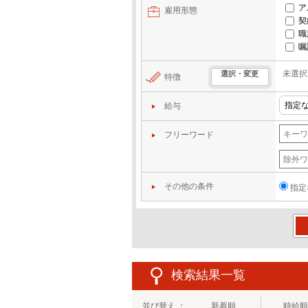
ア
雇用形態
契
職
嘱
未選択
選択・変更
特徴
給与
フリーワード
その他の条件
指定
この
検索結果一覧
並び替え ：
新着順
時給順