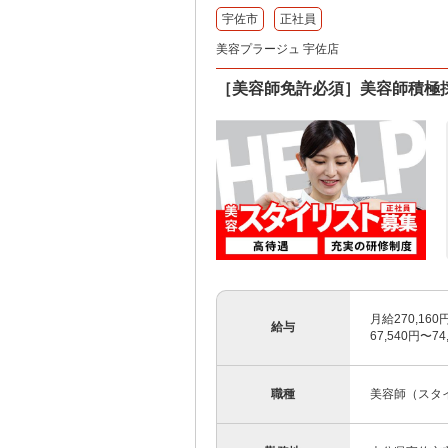
宇佐市
正社員
美容プラージュ 宇佐店
［美容師免許必須］美容師積極
月給270,16
給与
67,540円〜
職種
美容師（スタ