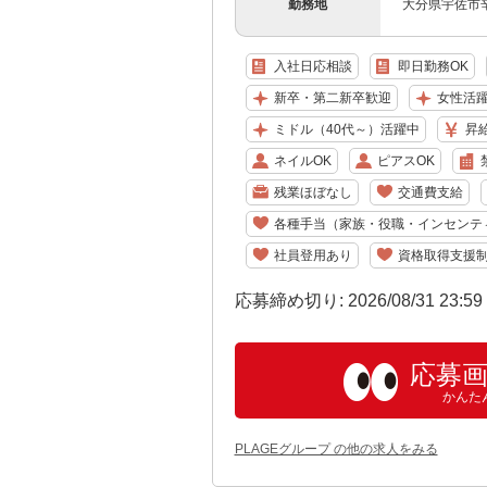
勤務地
大分県宇佐市辛
入社日応相談
即日勤務OK
新卒・第二新卒歓迎
女性活
ミドル（40代～）活躍中
昇
ネイルOK
ピアスOK
残業ほぼなし
交通費支給
各種手当（家族・役職・インセンテ
社員登用あり
資格取得支援
応募締め切り: 2026/08/31 23:5
応募
かんた
PLAGEグループ の他の求人をみる