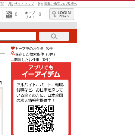
質問
サイトマップ
掲載ご希望のお客様へ
閲覧
キープ
0
0
履歴
リスト
ログイン
キープ中のお仕事（0件）
保存した検索条件（
0
件）
閲覧したお仕事（0件）
件