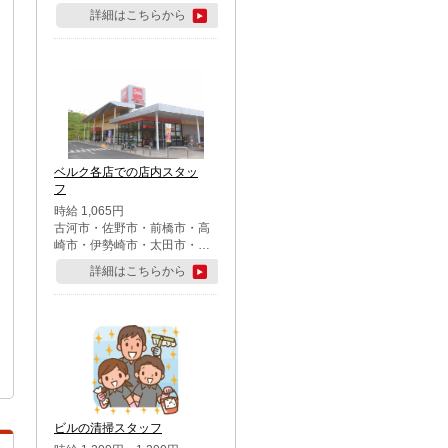
詳細はこちらから
ベルク各店での店内スタッ
フ
時給 1,065円
古河市・佐野市・前橋市・高
崎市・伊勢崎市・太田市・館
林市・藤岡市・大泉町・さい
詳細はこちらから
たま市北区・川越市・熊谷
市・行田市・秩父市・所沢
市・飯能市・東松山市・坂戸
市・鶴ケ島市・千葉市中央
区・市川市・松戸市・習志野
市・柏市・流山市・八千代
市・足立区・江戸川区・八王
子市・町田市
ビルの清掃スタッフ