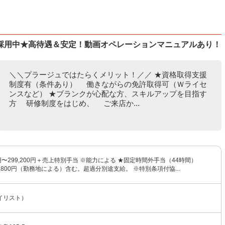
採用中★高待遇＆安定！動画オペレーションマニュアルあり！
＼＼プラージュではたらくメリット！／／ ★資格取得支援
制度有（条件あり） 働きながらの免許取得可（Ｗライセ
ンスなど） ★ブランクが心配な方、スキルアップを目指す
方 研修制度をはじめ、 ご来店か...
0円〜299,200円＋売上特別手当 ※能力による ★固定時間外手当（44時間）
74,800円（勤務地による）含む。超過分別途支給。 ※特別条項付協...
イリスト）