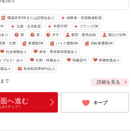
島195-5
職場見学OKまたは説明会あり
経験者・有資格者歓迎
躍中
主婦・主夫歓迎
学歴不問
ブランクOK
給あり
朝
昼
夕方
髪型・髪色自由
髭(ひげ)OK
禁煙・分煙
車通勤OK
バイク通勤OK
自転車通勤OK
社会保険あり
産休・育休取得実績あり
ィブなど）あり
社割・特典あり
制服貸与
研修制度あり
制度あり
有休取得率80%以上
9 まで
詳細を見る
画面へ進む
キープ
ん3ステップ！