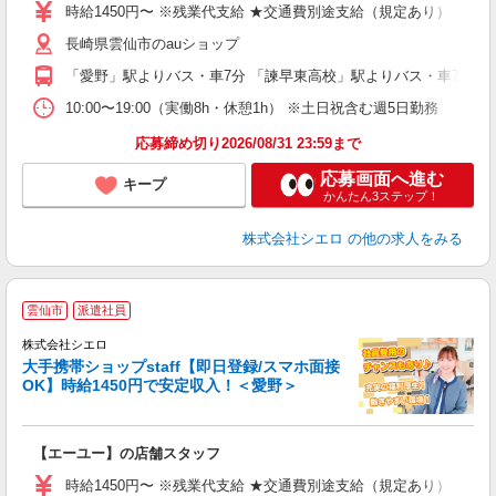
あ
時給1450円〜 ※残業代支給 ★交通費別途支給（規定あり） ゜+゜
K
長崎県雲仙市のauショップ
貸
「愛野」駅よりバス・車7分 「諫早東高校」駅よりバス・車7分
10:00〜19:00（実働8h・休憩1h） ※土日祝含む週5日勤務
応募締め切り2026/08/31 23:59まで
応募画面へ進む
キープ
かんたん3ステップ！
株式会社シエロ
の他の求人をみる
★
雲仙市
派遣社員
♪
株式会社シエロ
大手携帯ショップstaff【即日登録/スマホ面接
OK】時給1450円で安定収入！＜愛野＞
務
即
【エーユー】の店舗スタッフ
あ
時給1450円〜 ※残業代支給 ★交通費別途支給（規定あり） ゜+゜