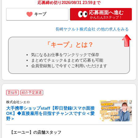
応募締め切り2026/08/31 23:59まで
応募画面へ進む
キープ
かんたん3ステップ！
長崎ヤクルト株式会社
の他の求人をみる
「キープ」とは？
気になるお仕事をワンクリックで保存
まとめてチェック＆まとめて応募も可能
会員登録無しで今すぐご利用いただけます
★
雲仙市
紹介予定派遣
♪
株式会社シエロ
大手携帯ショップstaff【即日登録/スマホ面接
OK】◆直接雇用を目指すチャンスです☆＜愛
野＞
務
即
【エーユー】の店舗スタッフ