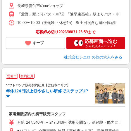
K
長崎県雲仙市のauショップ
貸
「愛野」駅よりバス・車7分 「諫早東高校」駅よりバス・車7分
10:00〜19:00（実働8h・休憩1h） ※土日祝含む週5日勤務
応募締め切り2026/08/31 23:59まで
応募画面へ進む
キープ
かんたん3ステップ！
株式会社シエロ
の他の求人をみる
雲仙市
契約社員
ソフトバンク販売契約社員【雲仙市エリア】
年休124日以上◎やさしい研修でステップUP
で
★
ボ
ン
家電量販店内の携帯販売スタッフ
月給 247,340円 〜 247,340円 試用期間なし ※経験・能力による 
■ソフトバンク販売契約社員【雲仙市エリア】 長崎県雲仙市