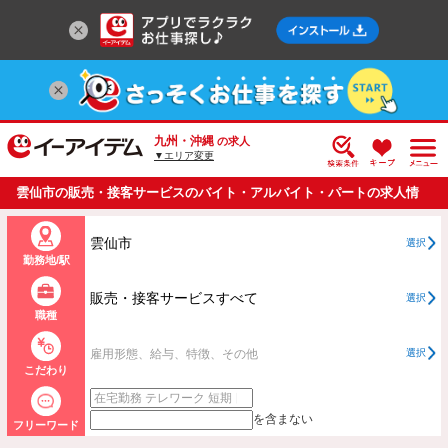
九州・沖縄
の求人
▼エリア変更
雲仙市の販売・接客サービスのバイト・アルバイト・パートの求人情
報一覧
雲仙市
選択
勤務地/駅
販売・接客サービスすべて
選択
職種
雇用形態、給与、特徴、その他
選択
こだわり
を含まない
フリーワード