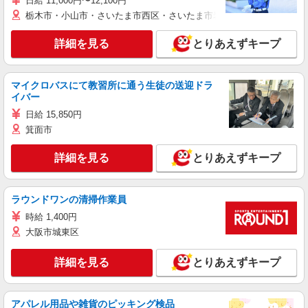
日給 11,000円〜12,100円
栃木市・小山市・さいたま市西区・さいたま市岩槻区・久喜市・蓮田
詳細を見る
とりあえずキープ
マイクロバスにて教習所に通う生徒の送迎ドラ
イバー
日給 15,850円
箕面市
詳細を見る
とりあえずキープ
ラウンドワンの清掃作業員
時給 1,400円
大阪市城東区
詳細を見る
とりあえずキープ
アパレル用品や雑貨のピッキング検品