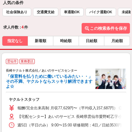
人気の条件
社会保険あり
交通費支給
車通勤OK
バイク通勤OK
未経
求人件数 :
4
件
この検索条件を保存
指定なし
新着順
時給順
日給順
月給順
雲仙市
業務委託
長崎ヤクルト株式会社／あいのサービスセンター
「保育料を払うために働いているみたい・・」
その不満、ヤクルトならスッキリ解消できます
よ☆
し
未
ヤクルトスタッフ
バ
報酬/完全出来高制 月収77,629円〜（平均収入157,687円）
【宅配センター】あいのサービス 長崎県雲仙市愛野町乙字小無田下4
週5日（平日のみ） 9:00〜15:00 研修期間：4日／日給3530円