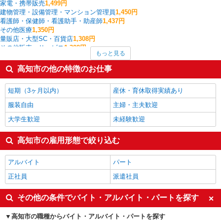
家電・携帯販売
1,499円
建物管理・設備管理・マンション管理員
1,450円
看護師・保健師・看護助手・助産師
1,437円
その他医療
1,350円
量販店・大型SC・百貨店
1,308円
その他販売・サービス
1,308円
もっと見る
経理・人事・労務・総務・法務
1,254円
製造・組立・加工
1,213円
高知市の他の特徴のお仕事
その他軽作業・製造・物流
1,210円
ファストフード・デリ
1,209円
短期（3ヶ月以内）
産休・育休取得実績あり
高知市の他の職種の平均時給を見る
服装自由
主婦・主夫歓迎
大学生歓迎
未経験歓迎
高知市の雇用形態で絞り込む
アルバイト
パート
正社員
派遣社員
その他の条件でバイト・アルバイト・パートを探す
高知市の職種からバイト・アルバイト・パートを探す