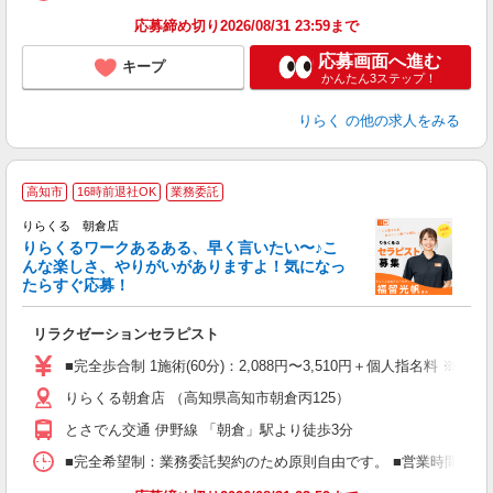
K.
応募締め切り2026/08/31 23:59まで
応募画面へ進む
キープ
かんたん3ステップ！
りらく
の他の求人をみる
高知市
16時前退社OK
業務委託
り
りらくる 朝倉店
た
りらくるワークあるある、早く言いたい〜♪こ
んな楽しさ、やりがいがありますよ！気になっ
ー
たらすぐ応募！
る
リラクゼーションセラピスト
入
た
■完全歩合制 1施術(60分)：2,088円〜3,510円＋個人指名料 ※
主
りらくる朝倉店 （高知県高知市朝倉丙125）
躍
額
とさでん交通 伊野線 「朝倉」駅より徒歩3分
間
ス
■完全希望制：業務委託契約のため原則自由です。 ■営業時間帯（9
K.