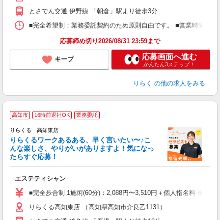
額
とさでん交通 伊野線 「朝倉」駅より徒歩3分
間
ス
■完全希望制：業務委託契約のため原則自由です。 ■営業時間帯（9
K.
応募締め切り2026/08/31 23:59まで
応募画面へ進む
キープ
かんたん3ステップ！
りらく
の他の求人をみる
高知市
16時前退社OK
業務委託
り
りらくる 高知東店
た
りらくるワークあるある、早く言いたい〜♪こ
んな楽しさ、やりがいがありますよ！気になっ
ー
たらすぐ応募！
る
エステティシャン
入
た
■完全歩合制 1施術(60分)：2,088円〜3,510円＋個人指名料 ※
主
りらくる高知東店 （高知県高知市介良乙1131）
躍
額