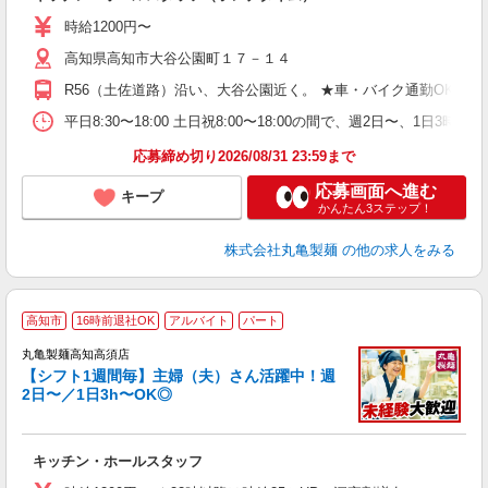
入
者
時給1200円〜
不
高知県高知市大谷公園町１７－１４
中
り
R56（土佐道路）沿い、大谷公園近く。 ★車・バイク通勤OK！
勤
務
平日8:30〜18:00 土日祝8:00〜18:00の間で、週2
上
応募締め切り2026/08/31 23:59まで
応募画面へ進む
キープ
かんたん3ステップ！
株式会社丸亀製麺
の他の求人をみる
高知市
16時前退社OK
アルバイト
パート
丸亀製麺高知高須店
【シフト1週間毎】主婦（夫）さん活躍中！週
2日〜／1日3h〜OK◎
ル
キッチン・ホールスタッフ
入
者