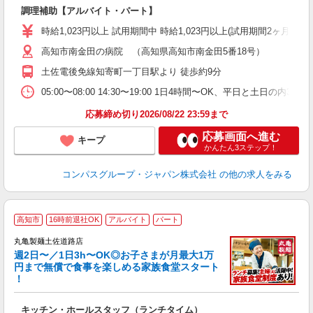
調理補助【アルバイト・パート】
入
歓
時給1,023円以上 試用期間中 時給1,023円以上(試用期間2ヶ月
～
用
高知市南金田の病院 （高知県高知市南金田5番18号）
2
土佐電後免線知寄町一丁目駅より 徒歩約9分
内
W
05:00〜08:00 14:30〜19:00 1日4時間〜OK、平日と土日の内
応募締め切り2026/08/22 23:59まで
応募画面へ進む
キープ
かんたん3ステップ！
コンパスグループ・ジャパン株式会社
の他の求人をみる
高知市
16時前退社OK
アルバイト
パート
丸亀製麺土佐道路店
週2日〜／1日3h〜OK◎お子さまが月最大1万
円まで無償で食事を楽しめる家族食堂スタート
！
ル
キッチン・ホールスタッフ（ランチタイム）