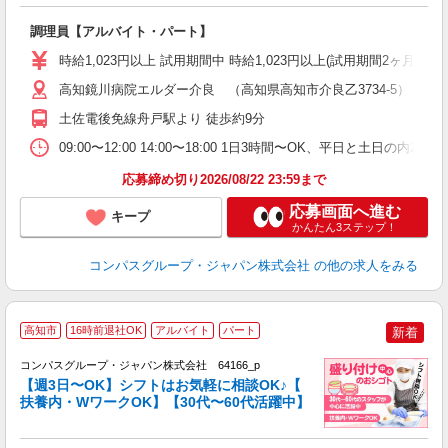
大
調理員【アルバイト・パート】
入
歓
時給1,023円以上 試用期間中 時給1,023円以上(試用期間2ヶ月
～
用
高知鏡川病院エルダー介良 （高知県高知市介良乙3734-5）
O
土佐電後免線舟戸駅より 徒歩約9分
朝
ま
09:00〜12:00 14:00〜18:00 1日3時間〜OK、平日と土日の内
応募締め切り2026/08/22 23:59まで
応募画面へ進む
キープ
かんたん3ステップ！
コンパスグループ・ジャパン株式会社
の他の求人をみる
高知市
16時前退社OK
アルバイト
パート
新着
コンパスグループ・ジャパン株式会社 64166_p
く
【週3日〜OK】シフトはお気軽に相談OK♪【
扶養内・WワークOK】【30代〜60代活躍中】
大