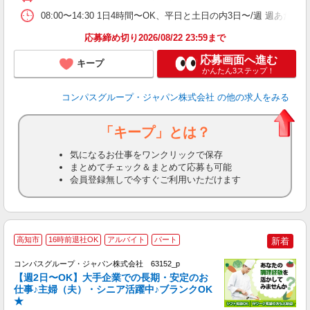
08:00〜14:30 1日4時間〜OK、平日と土日の内3日〜/週 週あた
応募締め切り2026/08/22 23:59まで
応募画面へ進む
キープ
かんたん3ステップ！
コンパスグループ・ジャパン株式会社
の他の求人をみる
「キープ」とは？
気になるお仕事をワンクリックで保存
まとめてチェック＆まとめて応募も可能
会員登録無しで今すぐご利用いただけます
高知市
16時前退社OK
アルバイト
パート
新着
コンパスグループ・ジャパン株式会社 63152_p
く
【週2日〜OK】大手企業での長期・安定のお
仕事♪主婦（夫）・シニア活躍中♪ブランクOK
★