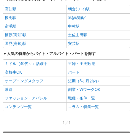
高知駅
朝倉(ＪＲ)駅
後免駅
旭(高知)駅
宿毛駅
中村駅
篠原(高知)駅
土佐山田駅
国見(高知)駅
安芸駅
人気の特集からバイト・アルバイト・パートを探す
ミドル（40代～）活躍中
主婦・主夫歓迎
高校生OK
パート
オープニングスタッフ
短期（3ヶ月以内）
派遣
副業・WワークOK
ファッション・アパレル
職種・条件一覧
コンテンツ一覧
コラム・特集一覧
1／1