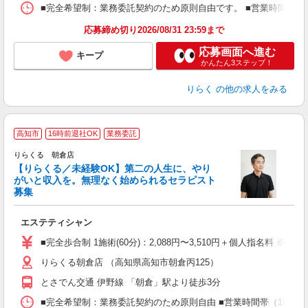
ス
■完全希望制：業務委託契約のため原則自由です。 ■営業時間帯（9
K.
応募締め切り2026/08/31 23:59まで
応募画面へ進む
キープ
かんたん3ステップ！
りらく
の他の求人をみる
高知市
16時前退社OK
業務委託
りらくる 朝倉店
【りらくる／未経験OK】第二の人生に、やり
がいと収入を。無理なく始められるセラピスト
募集
つ
エステティシャン
入
た
■完全歩合制 1施術(60分)：2,088円〜3,510円＋個人指名料 ※
主
りらくる朝倉店 （高知県高知市朝倉丙125）
躍
額
とさでん交通 伊野線 「朝倉」駅より徒歩3分
間
ス
■完全希望制：業務委託契約のため原則自由 ■営業時間帯（10:00