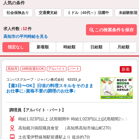
人気の条件
社会保険あり
交通費支給
ミドル（40代～）活躍中
未経験歓迎
求人件数 :
12
件
この検索条件を保存
高知市の平均時給を見る
指定なし
新着順
時給順
日給順
月給順
高知市
16時前退社OK
アルバイト
パート
新着
コンパスグループ・ジャパン株式会社 63153_p
く
【週3日〜OK】日頃の料理スキルをそのまま
お仕事に♪資格不要の調理のお仕事♪
大
調理員【アルバイト・パート】
入
歓
時給1,023円以上 試用期間中 時給1,023円以上(試用期間2ヶ月
～
用
高知鏡川病院職員食堂 （高知県高知市城山町270）
退
土佐電伊野線旭駅前通駅より 徒歩約7分
勤