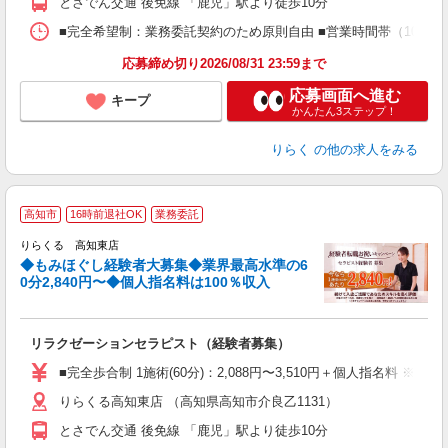
とさでん交通 後免線 「鹿児」駅より徒歩10分
間
ス
■完全希望制：業務委託契約のため原則自由 ■営業時間帯（10:00
K.
応募締め切り2026/08/31 23:59まで
応募画面へ進む
キープ
かんたん3ステップ！
りらく
の他の求人をみる
◆
高知市
16時前退社OK
業務委託
円
りらくる 高知東店
◆もみほぐし経験者大募集◆業界最高水準の6
0分2,840円〜◆個人指名料は100％収入
に
間
リラクゼーションセラピスト（経験者募集）
入
た
■完全歩合制 1施術(60分)：2,088円〜3,510円＋個人指名料 
主
りらくる高知東店 （高知県高知市介良乙1131）
躍
額
とさでん交通 後免線 「鹿児」駅より徒歩10分
間