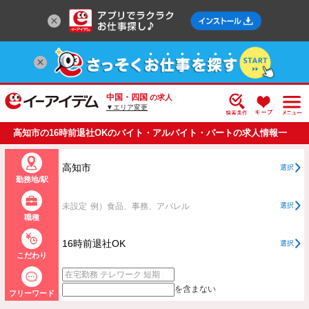
中国・四国
の求人
▼エリア変更
高知市の16時前退社OKのバイト・アルバイト・パートの求人情報一
覧
高知市
選択
勤務地/駅
未設定
例）食品、事務、アパレル
選択
職種
16時前退社OK
選択
こだわり
を含まない
フリーワード