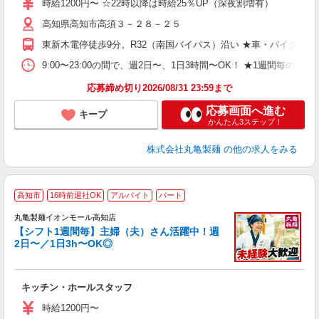
時給1200円〜 ☆22時以降は時給25％UP（深夜割増有）
歓
高知県高知市高須３－２８－２５
～
り
東新木電停徒歩9分。R32（南国バイパス）沿い ★車・バイク通
O
平
9:00〜23:00の間で、週2日〜、1日3時間〜OK！ ★1
型
応募締め切り2026/08/31 23:59まで
応募画面へ進む
キープ
かんたん3ステップ！
株式会社丸亀製麺
の他の求人をみる
高知市
16時前退社OK
アルバイト
パート
丸亀製麺イオンモール高知店
【シフト1週間毎】主婦（夫）さん活躍中！週
2日〜／1日3h〜OK◎
ル
キッチン・ホールスタッフ
入
者
時給1200円〜
不