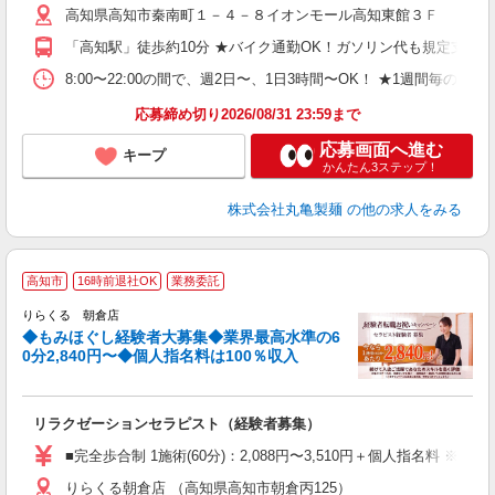
高知県高知市秦南町１－４－８イオンモール高知東館３Ｆ
中
り
「高知駅」徒歩約10分 ★バイク通勤OK！ガソリン代も規定支給
勤
務
8:00〜22:00の間で、週2日〜、1日3時間〜OK！ ★1週
禁
応募締め切り2026/08/31 23:59まで
応募画面へ進む
キープ
かんたん3ステップ！
株式会社丸亀製麺
の他の求人をみる
◆
高知市
16時前退社OK
業務委託
円
りらくる 朝倉店
◆もみほぐし経験者大募集◆業界最高水準の6
0分2,840円〜◆個人指名料は100％収入
に
間
リラクゼーションセラピスト（経験者募集）
入
た
■完全歩合制 1施術(60分)：2,088円〜3,510円＋個人指名料 
主
りらくる朝倉店 （高知県高知市朝倉丙125）
躍