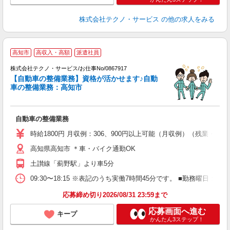
株式会社テクノ・サービス
の他の求人をみる
高知市
高収入・高額
派遣社員
株式会社テクノ・サービス/お仕事No/0867917
【自動車の整備業務】資格が活かせます♪自動
ジ
車の整備業務：高知市
案
自動車の整備業務
履
ラ
時給1800円 月収例：306、900円以上可能（月収例）（残業・
勤
高知県高知市 ＊車・バイク通勤OK
土讃線「薊野駅」より車5分
09:30〜18:15 ※表記のうち実働7時間45分です。 ■勤務曜日
応募締め切り2026/08/31 23:59まで
応募画面へ進む
キープ
かんたん3ステップ！