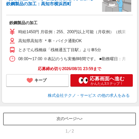
鉄鋼製品の加工：高知市横浜西町
3
ら
鉄鋼製品の加工
履
ラ
時給1450円 月収例：255、200円以上可能（月収例）（残業・
バ
高知県高知市 ＊車・バイク通勤OK
とさでん桟橋線「桟橋通五丁目駅」より車5分
08:00〜17:00 ※表記のうち実働8時間です。 ■勤務曜日：月
応募締め切り2026/08/31 23:59まで
応募画面へ進む
キープ
かんたん3ステップ！
株式会社テクノ・サービス
の他の求人をみる
次のページへ
1／2