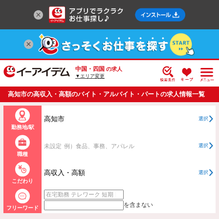
中国・四国
の求人
▼エリア変更
高知市の高収入・高額のバイト・アルバイト・パートの求人情報一覧
高知市
選択
勤務地/駅
未設定
例）食品、事務、アパレル
選択
職種
高収入・高額
選択
こだわり
を含まない
フリーワード