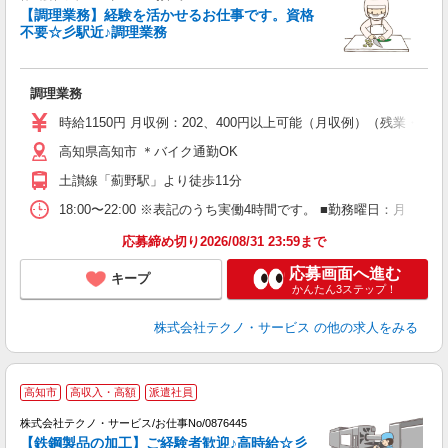
【調理業務】経験を活かせるお仕事です。資格
ル
不要☆彡駅近♪調理業務
内
調理業務
履
ラ
時給1150円 月収例：202、400円以上可能（月収例）（残業・
高知県高知市 ＊バイク通勤OK
土讃線「薊野駅」より徒歩11分
18:00〜22:00 ※表記のうち実働4時間です。 ■勤務曜日：月
応募締め切り2026/08/31 23:59まで
応募画面へ進む
キープ
かんたん3ステップ！
株式会社テクノ・サービス
の他の求人をみる
高知市
高収入・高額
派遣社員
株式会社テクノ・サービス/お仕事No/0876445
【鉄鋼製品の加工】ご経験者歓迎♪高時給☆彡