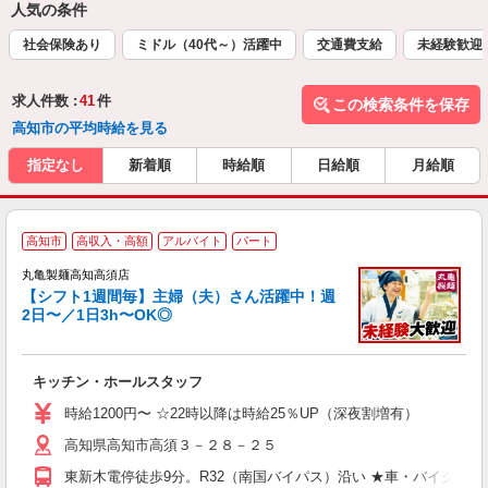
人気の条件
社会保険あり
ミドル（40代～）活躍中
交通費支給
未経験歓迎
求人件数 :
41
件
この検索条件を保存
高知市の平均時給を見る
指定なし
新着順
時給順
日給順
月給順
高知市
高収入・高額
アルバイト
パート
丸亀製麺高知高須店
【シフト1週間毎】主婦（夫）さん活躍中！週
2日〜／1日3h〜OK◎
ル
キッチン・ホールスタッフ
入
者
時給1200円〜 ☆22時以降は時給25％UP（深夜割増有）
歓
高知県高知市高須３－２８－２５
～
り
東新木電停徒歩9分。R32（南国バイパス）沿い ★車・バイク通
O