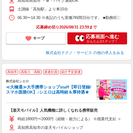
高知県高知市 ＊車・バイク通勤OK
得
土讃線「高知駅」より車15分
06:30〜14:30 ※表記のうち実働7時間15分です。 ■勤務曜
応募締め切り2026/08/31 23:59まで
応募画面へ進む
キープ
かんたん3ステップ！
株式会社テクノ・サービス
の他の求人をみる
★
高知市
高収入・高額
派遣社員
紹介予定派遣
♪
株式会社シエロ
≪大橋通≫大手携帯ショップstaff【即日登録/
スマホ面接OK】♪シエロは高時給＆厚待遇★
い
即
【楽天モバイル】人気機種に詳しくなれる携帯販売
躍
ー
時給1800円〜2000円（経験・能力による） ※残業代支給 ★交通
ピ
高知県高知市の楽天モバイルショップ