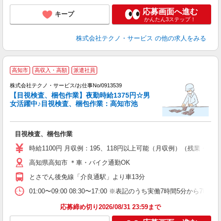
応募画面へ進む
キープ
かんたん3ステップ！
株式会社テクノ・サービス
の他の求人をみる
高知市
高収入・高額
派遣社員
勤
株式会社テクノ・サービス/お仕事No/0913539
【目視検査、梱包作業】夜勤時給1375円☆男
に
女活躍中♪目視検査、梱包作業：高知市池
仕
目視検査、梱包作業
履
ミ
時給1100円 月収例：195、118円以上可能（月収例）（残業・休
い
高知県高知市 ＊車・バイク通勤OK
会
とさでん後免線「介良通駅」より車13分
01:00〜09:00 08:30〜17:00 ※表記のうち実働7時間5分
応募締め切り2026/08/31 23:59まで