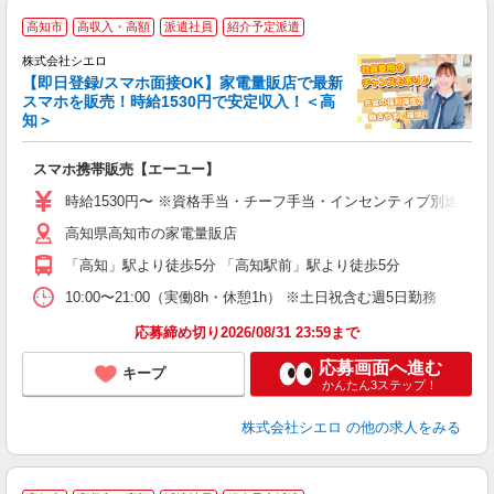
★
高知市
高収入・高額
派遣社員
紹介予定派遣
♪
株式会社シエロ
【即日登録/スマホ面接OK】家電量販店で最新
スマホを販売！時給1530円で安定収入！＜高
知＞
事
即
スマホ携帯販売【エーユー】
躍
ー
時給1530円〜 ※資格手当・チーフ手当・インセンティブ別途支給！
自
高知県高知市の家電量販店
ン
「高知」駅より徒歩5分 「高知駅前」駅より徒歩5分
10:00〜21:00（実働8h・休憩1h） ※土日祝含む週5日勤務
応募締め切り2026/08/31 23:59まで
応募画面へ進む
キープ
かんたん3ステップ！
株式会社シエロ
の他の求人をみる
★