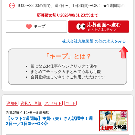
平
9:00〜23:00の間で、週2日〜、1日3時間〜OK！ ★1
型
応募締め切り2026/08/31 23:59まで
応募画面へ進む
キープ
かんたん3ステップ！
株式会社丸亀製麺
の他の求人をみる
「キープ」とは？
気になるお仕事をワンクリックで保存
まとめてチェック＆まとめて応募も可能
会員登録無しで今すぐご利用いただけます
高知市
高収入・高額
アルバイト
パート
丸亀製麺イオンモール高知店
【シフト1週間毎】主婦（夫）さん活躍中！週
2日〜／1日3h〜OK◎