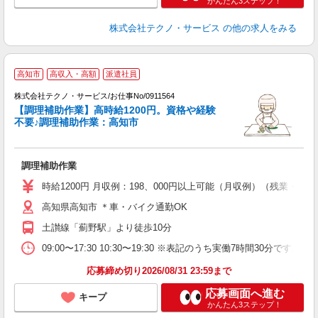
かんたん3ステップ！
株式会社テクノ・サービス
の他の求人をみる
高知市
高収入・高額
派遣社員
株式会社テクノ・サービス/お仕事No/0911564
【調理補助作業】高時給1200円。資格や経験
ォ
不要♪調理補助作業：高知市
お
調理補助作業
履
ミ
時給1200円 月収例：198、000円以上可能（月収例）（残業・
い
高知県高知市 ＊車・バイク通勤OK
資
土讃線「薊野駅」より徒歩10分
09:00〜17:30 10:30〜19:30 ※表記のうち実働7時間3
応募締め切り2026/08/31 23:59まで
応募画面へ進む
キープ
かんたん3ステップ！