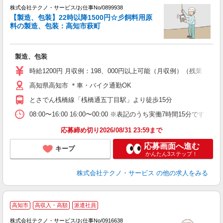
株式会社テクノ・サービス/お仕事No/0899938
【製造、包装】22時以降1500円☆彡飼料用原
料の製造、包装：高知市萩町
ひ
製造、包装
履
ミ
時給1200円 月収例：198、000円以上可能（月収例）（残業・休
休
高知県高知市 ＊車・バイク通勤OK
援
とさでん桟橋線「桟橋通五丁目駅」より徒歩15分
08:00〜16:00 16:00〜00:00 ※表記のうち実働7時間15分
応募締め切り2026/08/31 23:59まで
応募画面へ進む
キープ
かんたん3ステップ！
株式会社テクノ・サービス
の他の求人をみる
高知市
高収入・高額
派遣社員
株式会社テクノ・サービス/お仕事No/0916638