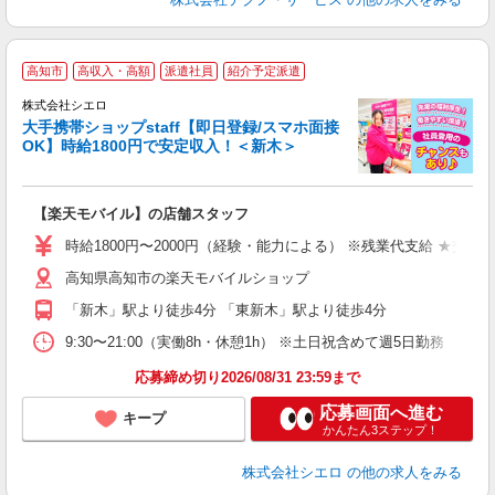
★
高知市
高収入・高額
派遣社員
紹介予定派遣
♪
株式会社シエロ
大手携帯ショップstaff【即日登録/スマホ面接
OK】時給1800円で安定収入！＜新木＞
務
即
【楽天モバイル】の店舗スタッフ
躍
ー
時給1800円〜2000円（経験・能力による） ※残業代支給 ★交通
ピ
高知県高知市の楽天モバイルショップ
与
「新木」駅より徒歩4分 「東新木」駅より徒歩4分
9:30〜21:00（実働8h・休憩1h） ※土日祝含めて週5日勤務
応募締め切り2026/08/31 23:59まで
応募画面へ進む
キープ
かんたん3ステップ！
株式会社シエロ
の他の求人をみる