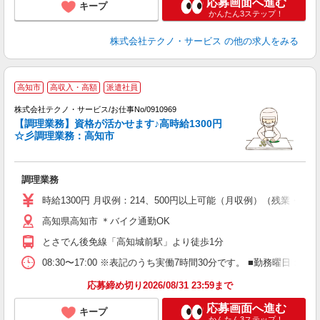
応募画面へ進む
キープ
かんたん3ステップ！
株式会社テクノ・サービス
の他の求人をみる
高知市
高収入・高額
派遣社員
株式会社テクノ・サービス/お仕事No/0910969
【調理業務】資格が活かせます♪高時給1300円
☆彡調理業務：高知市
プ
調理業務
履
ラ
時給1300円 月収例：214、500円以上可能（月収例）（残業・
入
高知県高知市 ＊バイク通勤OK
勤
とさでん後免線「高知城前駅」より徒歩1分
08:30〜17:00 ※表記のうち実働7時間30分です。 ■勤務曜日
応募締め切り2026/08/31 23:59まで
応募画面へ進む
キープ
かんたん3ステップ！