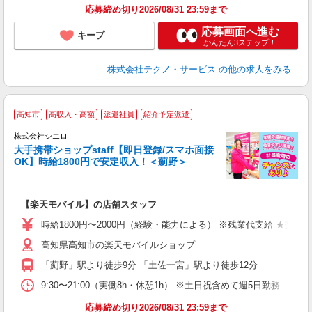
応募締め切り2026/08/31 23:59まで
応募画面へ進む
キープ
かんたん3ステップ！
株式会社テクノ・サービス
の他の求人をみる
★
高知市
高収入・高額
派遣社員
紹介予定派遣
♪
株式会社シエロ
大手携帯ショップstaff【即日登録/スマホ面接
OK】時給1800円で安定収入！＜薊野＞
務
即
【楽天モバイル】の店舗スタッフ
躍
ー
時給1800円〜2000円（経験・能力による） ※残業代支給 ★交通
ピ
高知県高知市の楽天モバイルショップ
与
「薊野」駅より徒歩9分 「土佐一宮」駅より徒歩12分
9:30〜21:00（実働8h・休憩1h） ※土日祝含めて週5日勤務
応募締め切り2026/08/31 23:59まで