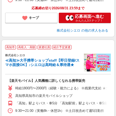
応募締め切り2026/08/31 23:59まで
応募画面へ進む
キープ
かんたん3ステップ！
株式会社シエロ
の他の求人をみる
★
高知市
高収入・高額
派遣社員
紹介予定派遣
♪
株式会社シエロ
≪高知≫大手携帯ショップstaff【即日登録/ス
マホ面接OK】♪シエロは高時給＆厚待遇★
い
即
【楽天モバイル】人気機種に詳しくなれる携帯販売
躍
ー
時給1800円〜2000円（経験・能力による） ※残業代支給 ★交通
ピ
高知県高知市の楽天モバイルショップ
与
「高知」駅よりバス・車5分 「高知駅前」駅よりバス・車5分
9:30〜21:00（実働8h・休憩1h） ※土日祝含めて週5日勤務