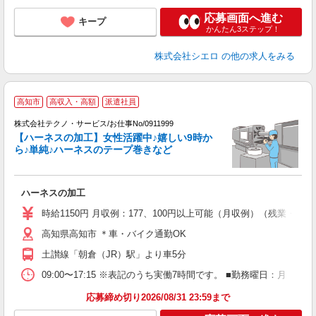
応募画面へ進む
キープ
かんたん3ステップ！
株式会社シエロ
の他の求人をみる
高知市
高収入・高額
派遣社員
株式会社テクノ・サービス/お仕事No/0911999
【ハーネスの加工】女性活躍中♪嬉しい9時か
る
ら♪単純♪ハーネスのテープ巻きなど
の
ハーネスの加工
履
ミ
時給1150円 月収例：177、100円以上可能（月収例）（残業・
休
高知県高知市 ＊車・バイク通勤OK
援
土讃線「朝倉（JR）駅」より車5分
09:00〜17:15 ※表記のうち実働7時間です。 ■勤務曜日：月
応募締め切り2026/08/31 23:59まで