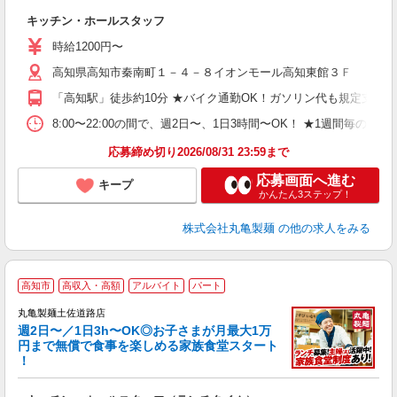
ル
キッチン・ホールスタッフ
入
者
時給1200円〜
不
高知県高知市秦南町１－４－８イオンモール高知東館３Ｆ
中
り
「高知駅」徒歩約10分 ★バイク通勤OK！ガソリン代も規定支給
勤
務
8:00〜22:00の間で、週2日〜、1日3時間〜OK！ ★1週
禁
応募締め切り2026/08/31 23:59まで
応募画面へ進む
キープ
かんたん3ステップ！
株式会社丸亀製麺
の他の求人をみる
高知市
高収入・高額
アルバイト
パート
丸亀製麺土佐道路店
週2日〜／1日3h〜OK◎お子さまが月最大1万
円まで無償で食事を楽しめる家族食堂スタート
！
ル