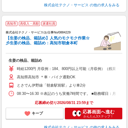
株式会社テクノ・サービス
の他の求人をみる
高知市
高収入・高額
派遣社員
株式会社テクノ・サービス/お仕事No/0884229
【生姜の検品、箱詰め】人気のモクモク作業☆
彡生姜の検品、箱詰め：高知市朝倉本町
ひ
生姜の検品、箱詰め
履
ミ
時給1200円 月収例：184、800円以上可能（月収例）（残業・
い
高知県高知市 ＊車・バイク通勤OK
（
とさでん伊野線「朝倉駅前駅」より車2分
08:30〜16:30 ※表記のうち実働7時間です。 ■勤務曜日：月
応募締め切り2026/08/31 23:59まで
応募画面へ進む
キープ
かんたん3ステップ！
株式会社テクノ・サービス
の他の求人をみる