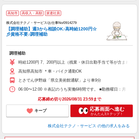
高知市
高収入・高額
派遣社員
株式会社テクノ・サービス/お仕事No/0914279
【調理補助】週3から相談OK♪高時給1200円☆
彡資格不要♪調理補助
ル
調理補助
履
ミ
時給1200円 7、200円以上（残業・休日出勤手当て等が含まれて
O
高知県高知市 ＊車・バイク通勤OK
り
とさでん伊野線「県立美術館通駅」より車9分
06:00〜12:00 ※表記のうち実働6時間です。 ■勤務曜日：月
応募締め切り2026/08/31 23:59まで
応募画面へ進む
キープ
かんたん3ステップ！
株式会社テクノ・サービス
の他の求人をみる