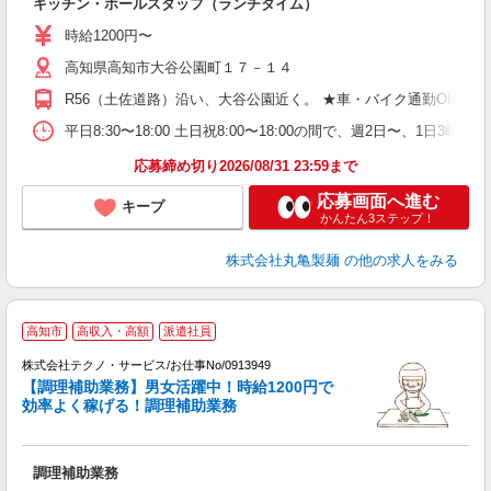
キッチン・ホールスタッフ（ランチタイム）
入
者
時給1200円〜
不
高知県高知市大谷公園町１７－１４
中
り
R56（土佐道路）沿い、大谷公園近く。 ★車・バイク通勤OK！
勤
務
平日8:30〜18:00 土日祝8:00〜18:00の間で、週2
上
応募締め切り2026/08/31 23:59まで
応募画面へ進む
キープ
かんたん3ステップ！
株式会社丸亀製麺
の他の求人をみる
高知市
高収入・高額
派遣社員
株式会社テクノ・サービス/お仕事No/0913949
【調理補助業務】男女活躍中！時給1200円で
効率よく稼げる！調理補助業務
じ
調理補助業務
履