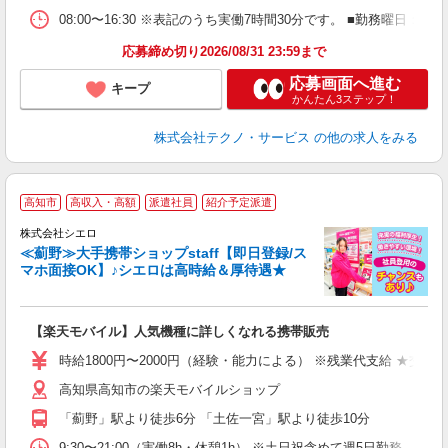
08:00〜16:30 ※表記のうち実働7時間30分です。 ■勤務曜日
応募締め切り2026/08/31 23:59まで
応募画面へ進む
キープ
かんたん3ステップ！
株式会社テクノ・サービス
の他の求人をみる
★
高知市
高収入・高額
派遣社員
紹介予定派遣
♪
株式会社シエロ
≪薊野≫大手携帯ショップstaff【即日登録/ス
マホ面接OK】♪シエロは高時給＆厚待遇★
い
即
【楽天モバイル】人気機種に詳しくなれる携帯販売
躍
ー
時給1800円〜2000円（経験・能力による） ※残業代支給 ★交通
ピ
高知県高知市の楽天モバイルショップ
与
「薊野」駅より徒歩6分 「土佐一宮」駅より徒歩10分
9:30〜21:00（実働8h・休憩1h） ※土日祝含めて週5日勤務