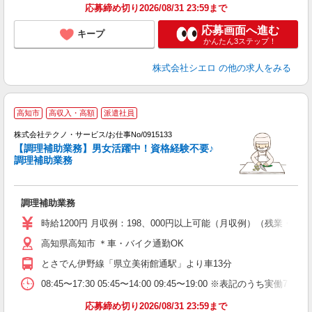
応募締め切り2026/08/31 23:59まで
応募画面へ進む
キープ
かんたん3ステップ！
株式会社シエロ
の他の求人をみる
高知市
高収入・高額
派遣社員
株式会社テクノ・サービス/お仕事No/0915133
【調理補助業務】男女活躍中！資格経験不要♪
調理補助業務
ひ
調理補助業務
履
ミ
時給1200円 月収例：198、000円以上可能（月収例）（残業・
O
高知県高知市 ＊車・バイク通勤OK
とさでん伊野線「県立美術館通駅」より車13分
08:45〜17:30 05:45〜14:00 09:45〜19:00 ※表
応募締め切り2026/08/31 23:59まで