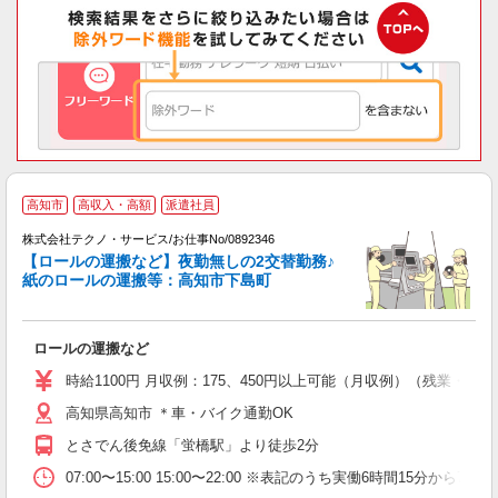
高知市
高収入・高額
派遣社員
モ
株式会社テクノ・サービス/お仕事No/0892346
務
【ロールの運搬など】夜勤無しの2交替勤務♪
紙のロールの運搬等：高知市下島町
ギ
の
ロールの運搬など
履
ミ
時給1100円 月収例：175、450円以上可能（月収例）（残業・
売
高知県高知市 ＊車・バイク通勤OK
得
とさでん後免線「蛍橋駅」より徒歩2分
07:00〜15:00 15:00〜22:00 ※表記のうち実働6時間1