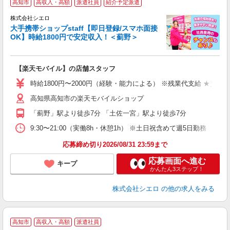
高知市
高収入・高額
派遣社員
紹介予定派遣
♪
株式会社シエロ
大手携帯ショップstaff【即日登録/スマホ面接
OK】時給1800円で安定収入！＜薊野＞
務
即
【楽天モバイル】の店舗スタッフ
躍
ー
時給1800円〜2000円（経験・能力による） ※残業代支給 ★交通
ピ
高知県高知市の楽天モバイルショップ
与
「薊野」駅より徒歩7分 「土佐一宮」駅より徒歩7分
9:30〜21:00（実働8h・休憩1h） ※土日祝含めて週5日勤務
応募締め切り2026/08/31 23:59まで
応募画面へ進む
キープ
かんたん3ステップ！
株式会社シエロ
の他の求人をみる
高知市
高収入・高額
派遣社員
男