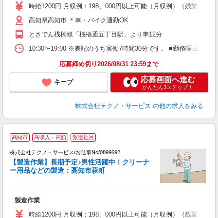
ミ
時給1200円 月収例：198、000円以上可能（月収例）（残業・
い
高知県高知市 ＊車・バイク通勤OK
資
とさでん桟橋線「桟橋通五丁目駅」より車12分
10:30〜19:00 ※表記のうち実働7時間30分です。 ■勤務曜
応募締め切り2026/08/31 23:59まで
応募画面へ進む
キープ
かんたん3ステップ！
株式会社テクノ・サービス
の他の求人をみる
高知市
高収入・高額
派遣社員
株式会社テクノ・サービス/お仕事No/0899692
躍
【製造作業】長期予定♪男性活躍中！クリーナ
ー用品などの製造：高知市萩町
き
派
製造作業
履
ミ
時給1200円 月収例：198、000円以上可能（月収例）（残業・