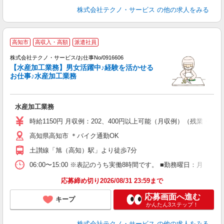
株式会社テクノ・サービス
の他の求人をみる
高知市
高収入・高額
派遣社員
株式会社テクノ・サービス/お仕事No/0916606
【水産加工業務】男女活躍中♪経験を活かせる
3
お仕事♪水産加工業務
安
水産加工業務
履
ラ
時給1150円 月収例：202、400円以上可能（月収例）（残業・
高知県高知市 ＊バイク通勤OK
土讃線「旭（高知）駅」より徒歩7分
06:00〜15:00 ※表記のうち実働8時間です。 ■勤務曜日：月
応募締め切り2026/08/31 23:59まで
応募画面へ進む
キープ
かんたん3ステップ！
株式会社テクノ・サービス
の他の求人をみる