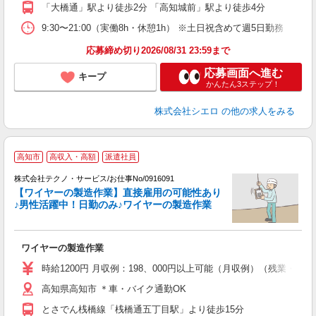
与
「大橋通」駅より徒歩2分 「高知城前」駅より徒歩4分
9:30〜21:00（実働8h・休憩1h） ※土日祝含めて週5日勤務
応募締め切り2026/08/31 23:59まで
応募画面へ進む
キープ
かんたん3ステップ！
株式会社シエロ
の他の求人をみる
高知市
高収入・高額
派遣社員
株式会社テクノ・サービス/お仕事No/0916091
【ワイヤーの製造作業】直接雇用の可能性あり
♪男性活躍中！日勤のみ♪ワイヤーの製造作業
フ
ワイヤーの製造作業
履
ラ
時給1200円 月収例：198、000円以上可能（月収例）（残業・
O
高知県高知市 ＊車・バイク通勤OK
社
とさでん桟橋線「桟橋通五丁目駅」より徒歩15分