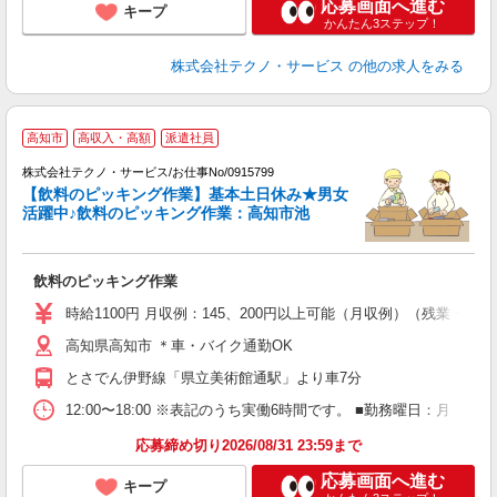
応募画面へ進む
キープ
かんたん3ステップ！
株式会社テクノ・サービス
の他の求人をみる
高知市
高収入・高額
派遣社員
株式会社テクノ・サービス/お仕事No/0915799
【飲料のピッキング作業】基本土日休み★男女
活躍中♪飲料のピッキング作業：高知市池
国
飲料のピッキング作業
履
ミ
時給1100円 月収例：145、200円以上可能（月収例）（残業・
O
高知県高知市 ＊車・バイク通勤OK
とさでん伊野線「県立美術館通駅」より車7分
12:00〜18:00 ※表記のうち実働6時間です。 ■勤務曜日：月
応募締め切り2026/08/31 23:59まで
応募画面へ進む
キープ