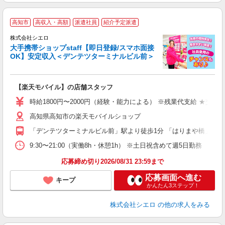
★
高知市
高収入・高額
派遣社員
紹介予定派遣
♪
株式会社シエロ
大手携帯ショップstaff【即日登録/スマホ面接
OK】安定収入＜デンテツターミナルビル前＞
務
即
【楽天モバイル】の店舗スタッフ
躍
ー
時給1800円〜2000円（経験・能力による） ※残業代支給 ★交通
ピ
高知県高知市の楽天モバイルショップ
与
「デンテツターミナルビル前」駅より徒歩1分 「はりまや橋」駅よ
9:30〜21:00（実働8h・休憩1h） ※土日祝含めて週5日勤務
応募締め切り2026/08/31 23:59まで
応募画面へ進む
キープ
かんたん3ステップ！
株式会社シエロ
の他の求人をみる