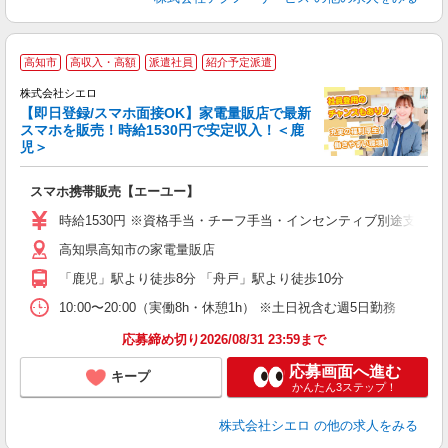
★
高知市
高収入・高額
派遣社員
紹介予定派遣
♪
株式会社シエロ
【即日登録/スマホ面接OK】家電量販店で最新
スマホを販売！時給1530円で安定収入！＜鹿
児＞
事
即
スマホ携帯販売【エーユー】
躍
ー
時給1530円 ※資格手当・チーフ手当・インセンティブ別途支給！ 
自
高知県高知市の家電量販店
ど
「鹿児」駅より徒歩8分 「舟戸」駅より徒歩10分
10:00〜20:00（実働8h・休憩1h） ※土日祝含む週5日勤務
応募締め切り2026/08/31 23:59まで
応募画面へ進む
キープ
かんたん3ステップ！
株式会社シエロ
の他の求人をみる