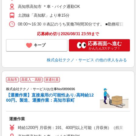
休
高知県高知市 ＊車・バイク通勤OK
あ
土讃線「高知駅」より車15分
08:00〜16:30 ※表記のうち実働7時間30分です。 ■勤務曜日
応募締め切り2026/08/31 23:59まで
応募画面へ進む
キープ
かんたん3ステップ！
株式会社テクノ・サービス
の他の求人をみる
高知市
高収入・高額
派遣社員
株式会社テクノ・サービス/お仕事No/0899696
は
【運搬作業】直接雇用の可能性あり♪高時給12
00円。製造、運搬作業：高知市萩町
有
運搬作業
履
ミ
時給1200円 月収例：191、400円以上可能（月収例）（残業・
売