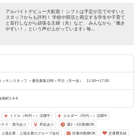
アルバイトデビュー大歓迎！ シフトは予定が立てやすいと
スタッフからも評判！ 学校や部活と両立する学生や子育て
と並行しながら頑張る主婦（夫）など、 みんなから「働き
やすい！」という声が上がっています♪ 毎...
ッチンスタッフ ＜優先募集日時＞平日（月〜金） 11:00〜17:00
町1-4-8
ミドル（40代～）活躍中
エルダー（50代～）活躍中
ーナス・賞与あり
昇給あり
週2～3日勤務OK
上場企業・上場企業のグループ会社
扶養内勤務OK
交通費支給