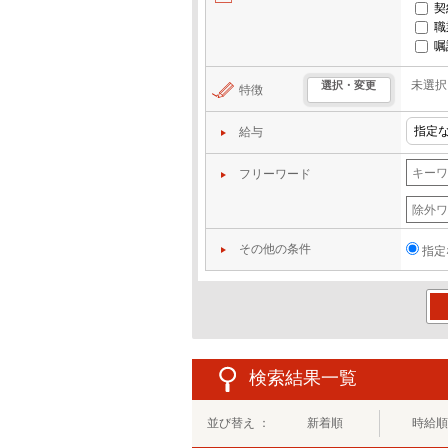
契
職
嘱
未選択
選択・変更
特徴
給与
フリーワード
その他の条件
指定
この
検索結果一覧
並び替え ：
新着順
時給順