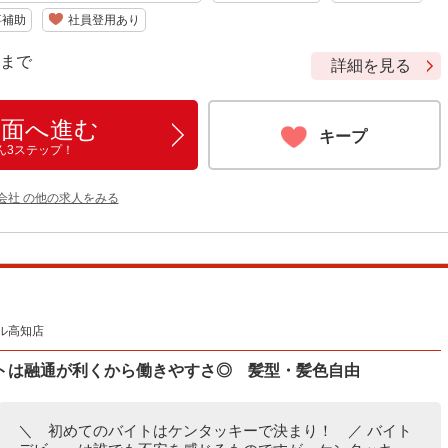
事補助
社員登用あり
9 まで
詳細を見る
画面へ進む
キープ
ん3ステップ！
会社 の他の求人をみる
ル高知店
トは融通が利くから働きやすさ◎ 髪型・髪色自由
＼ 初めてのバイトはケンタッキーで決まり！ ／ バイト