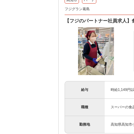
高知市
パート
フジグラン葛島
【フジのパートナー社員求人】
給与
時給1,149円
職種
スーパーの食
勤務地
高知県高知市小