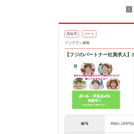
1
高知市
パート
フジグラン葛島
【フジのパートナー社員求人】
給与
時給1,184円