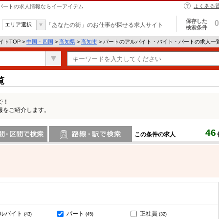
よくある
・パートの求人情報ならイーアイデム
保存した
0
エリア選択
「あなたの街」のお仕事が探せる求人サイト
検索条件
トTOP >
中国・四国
>
高知県
>
高知市
> パートのアルバイト・バイト・パートの求人一
覧
で！
報をご紹介します。
46
この条件の求人
間で検索
路線・駅・駅で検索
ルバイト
パート
正社員
(43)
(45)
(32)