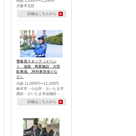
時給 1,200円〜1,200円
大阪市北区
詳細はこちらから
警備員スタッフ（イベン
ト、道路、商業施設、大型
駐車場、JR列車見張りな
ど）
日給 11,000円〜12,100円
栃木市・小山市・さいたま市
西区・さいたま市岩槻区・久
喜市・蓮田市
詳細はこちらから