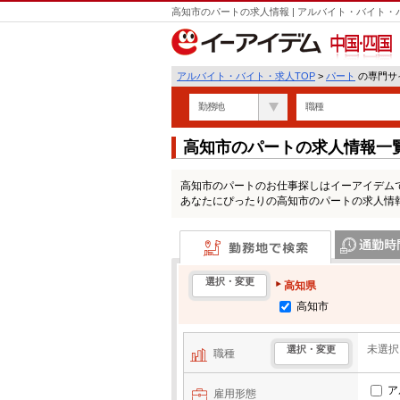
高知市のパートの求人情報 | アルバイト・バイト
中国・四国
アルバイト・バイト・求人TOP
>
パート
の専門サイ
勤務地
職種
高知市のパートの求人情報一
高知市のパートのお仕事探しはイーアイデム
あなたにぴったりの高知市のパートの求人情
勤務地で検索
通勤時間・区
選択・変更
高知県
高知市
未選択
選択・変更
職種
ア
雇用形態