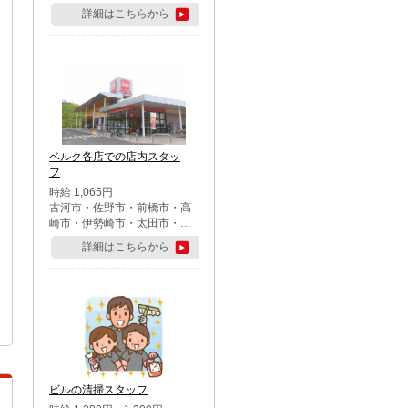
詳細はこちらから
ベルク各店での店内スタッ
フ
時給 1,065円
古河市・佐野市・前橋市・高
崎市・伊勢崎市・太田市・館
林市・藤岡市・大泉町・さい
詳細はこちらから
たま市北区・川越市・熊谷
市・行田市・秩父市・所沢
市・飯能市・東松山市・坂戸
市・鶴ケ島市・千葉市中央
区・市川市・松戸市・習志野
市・柏市・流山市・八千代
市・足立区・江戸川区・八王
子市・町田市
ビルの清掃スタッフ