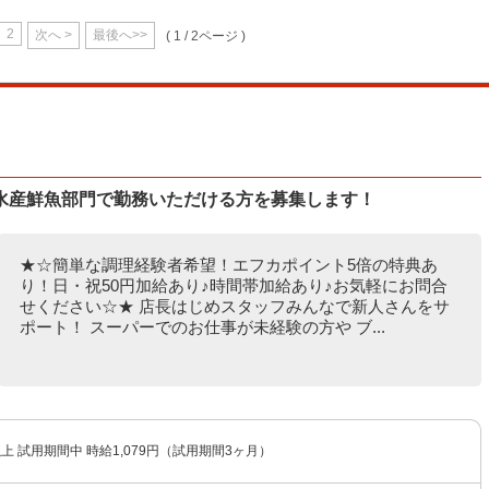
2
次へ >
最後へ>>
( 1 / 2ページ )
水産鮮魚部門で勤務いただける方を募集します！
★☆簡単な調理経験者希望！エフカポイント5倍の特典あ
り！日・祝50円加給あり♪時間帯加給あり♪お気軽にお問合
せください☆★ 店長はじめスタッフみんなで新人さんをサ
ポート！ スーパーでのお仕事が未経験の方や ブ...
以上 試用期間中 時給1,079円（試用期間3ヶ月）