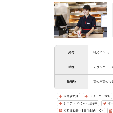
給与
時給1100円
職種
カウンター・キ
勤務地
高知県高知市秦南
未経験歓迎
フリーター歓迎
シニア（60代～）活躍中
ボ
短時間勤務（1日4h以内）OK