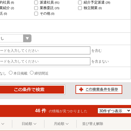
約社員
派遣社員
紹介予定派遣
(6)
(61)
(28)
業紹介
業務委託
独立開業
(2)
(15)
(0)
託
その他
(0)
(0)
を含む
を含まない
なし
本日掲載
締切間近
この検索条件を保存
条件で検索
46 件
の情報が見つかりました
日給順
月給順
並び替え解除