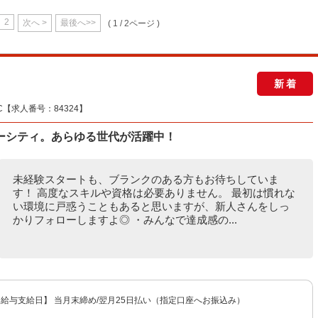
2
次へ >
最後へ>>
( 1 / 2ページ )
新着
【求人番号：84324】
ーシティ。あらゆる世代が活躍中！
未経験スタートも、ブランクのある方もお待ちしていま
す！ 高度なスキルや資格は必要ありません。 最初は慣れな
い環境に戸惑うこともあると思いますが、新人さんをしっ
かりフォローしますよ◎ ・みんなで達成感の...
 【給与支給日】 当月末締め/翌月25日払い（指定口座へお振込み）