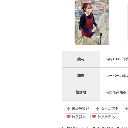
給与
時給1,149円
職種
スーパーの食
勤務地
高知県高知市小
未経験歓迎
女性活躍中
制服貸与
社員登用あり