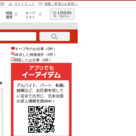
質問
サイトマップ
掲載ご希望のお客様へ
閲覧
キープ
0
0
履歴
リスト
ログイン
キープ中のお仕事（0件）
保存した検索条件（
0
件）
閲覧したお仕事（0件）
件