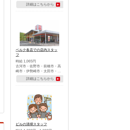
詳細はこちらから
ベルク各店での店内スタッ
フ
時給 1,065円
古河市・佐野市・前橋市・高
崎市・伊勢崎市・太田市・館
林市・藤岡市・大泉町・さい
詳細はこちらから
たま市北区・川越市・熊谷
市・行田市・秩父市・所沢
市・飯能市・東松山市・坂戸
市・鶴ケ島市・千葉市中央
区・市川市・松戸市・習志野
市・柏市・流山市・八千代
市・足立区・江戸川区・八王
子市・町田市
ビルの清掃スタッフ