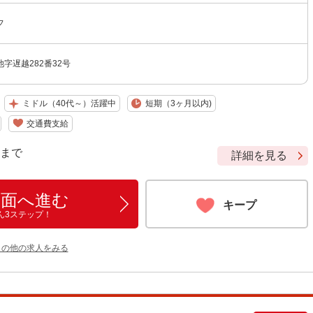
フ
字遅越282番32号
ミドル（40代～）活躍中
短期（3ヶ月以内)
交通費支給
9 まで
詳細を見る
画面へ進む
キープ
ん3ステップ！
 の他の求人をみる