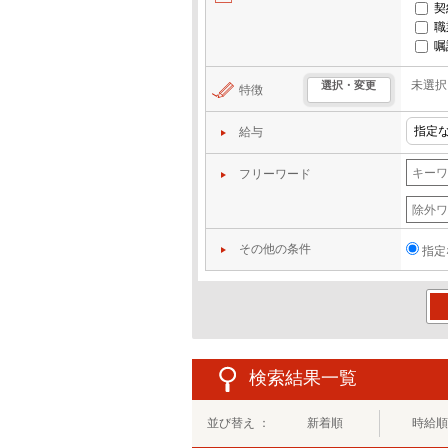
契
職
嘱
未選択
選択・変更
特徴
給与
フリーワード
その他の条件
指定
この
検索結果一覧
並び替え ：
新着順
時給順