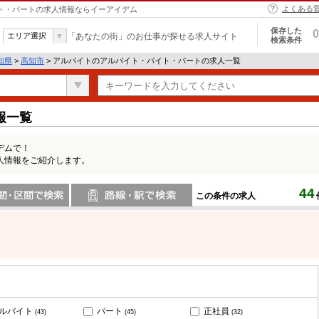
よくある
イト・パートの求人情報ならイーアイデム
保存した
0
エリア選択
「あなたの街」のお仕事が探せる求人サイト
検索条件
知県
>
高知市
> アルバイトのアルバイト・バイト・パートの求人一覧
報一覧
デムで！
人情報をご紹介します。
44
この条件の求人
間で検索
路線・駅・駅で検索
ルバイト
パート
正社員
(43)
(45)
(32)