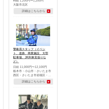
時給 1,200円〜1,200円
大阪市北区
詳細はこちらから
警備員スタッフ（イベン
ト、道路、商業施設、大型
駐車場、JR列車見張りな
ど）
日給 11,000円〜12,100円
栃木市・小山市・さいたま市
西区・さいたま市岩槻区・久
喜市・蓮田市
詳細はこちらから