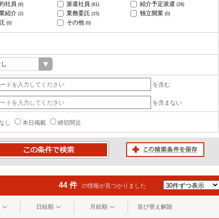
約社員
派遣社員
紹介予定派遣
(6)
(61)
(28)
業紹介
業務委託
独立開業
(2)
(15)
(0)
託
その他
(0)
(0)
を含む
を含まない
なし
本日掲載
締切間近
この検索条件を保存
条件で検索
44 件
の情報が見つかりました
日給順
月給順
並び替え解除