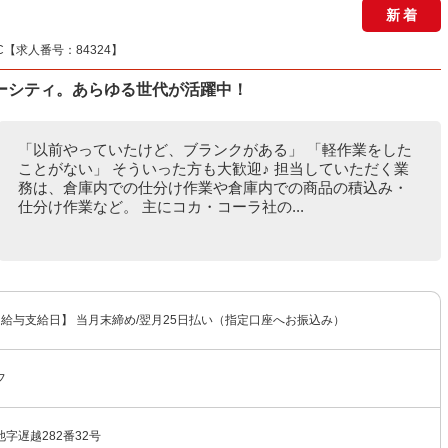
新着
【求人番号：84324】
ーシティ。あらゆる世代が活躍中！
「以前やっていたけど、ブランクがある」 「軽作業をした
ことがない」 そういった方も大歓迎♪ 担当していただく業
務は、倉庫内での仕分け作業や倉庫内での商品の積込み・
仕分け作業など。 主にコカ・コーラ社の...
 【給与支給日】 当月末締め/翌月25日払い（指定口座へお振込み）
フ
字遅越282番32号