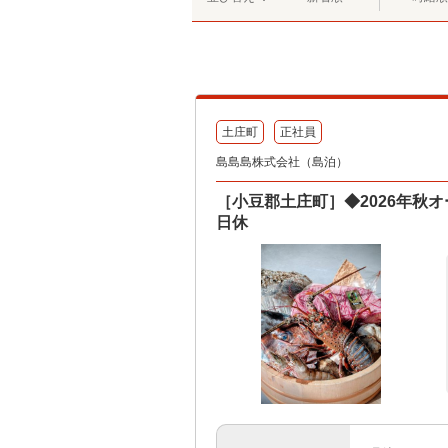
土庄町
正社員
島島島株式会社（島泊）
［小豆郡土庄町］◆2026年秋
日休