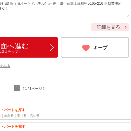
社/島泊（旧オーキドホテル）≫ 香川県小豆郡土庄町甲5165-216 ※就業場所
性なし
詳細を見る
画面へ進む
キープ
ん3ステップ！
をみる
1
( 1 / 1ページ )
ト・パートを探す
県
徳島県
香川県
高知県
ト・パートを探す