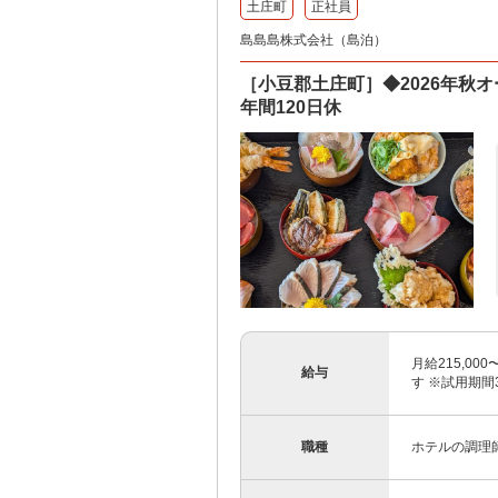
土庄町
正社員
島島島株式会社（島泊）
［小豆郡土庄町］◆2026年秋
年間120日休
月給215,00
給与
す ※試用期間
職種
ホテルの調理