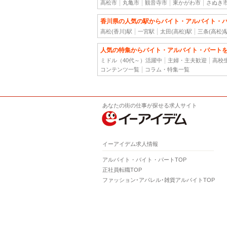
高松市
丸亀市
観音寺市
東かがわ市
さぬき
香川県の人気の駅からバイト・アルバイト・
高松(香川)駅
一宮駅
太田(高松)駅
三条(高松)
人気の特集からバイト・アルバイト・パート
ミドル（40代～）活躍中
主婦・主夫歓迎
高校
コンテンツ一覧
コラム・特集一覧
あなたの街の仕事が探せる求人サイト
イーアイデム求人情報
アルバイト・バイト・パートTOP
正社員転職TOP
ファッション･アパレル･雑貨アルバイトTOP