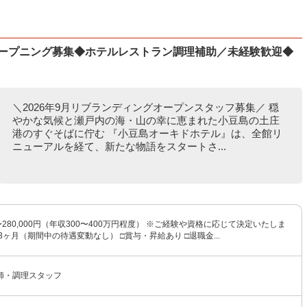
オープニング募集◆ホテルレストラン調理補助／未経験歓迎◆
＼2026年9月リブランディングオープンスタッフ募集／ 穏
やかな気候と瀬戸内の海・山の幸に恵まれた小豆島の土庄
港のすぐそばに佇む 『小豆島オーキドホテル』は、全館リ
ニューアルを経て、新たな物語をスタートさ...
0〜280,000円（年収300〜400万円程度） ※ご経験や資格に応じて決定いたしま
3ヶ月（期間中の待遇変動なし） □賞与・昇給あり □退職金...
師・調理スタッフ