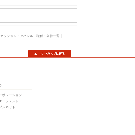
ァッション・アパレル
職種・条件一覧
▲ページトップに戻る
ク
ーポレーション
エージェント
ブンネット