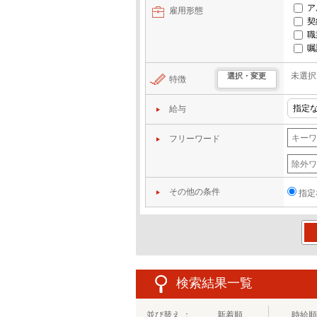
ア
雇用形態
契
職
嘱
未選択
選択・変更
特徴
給与
フリーワード
その他の条件
指定
この
検索結果一覧
並び替え ：
新着順
時給順