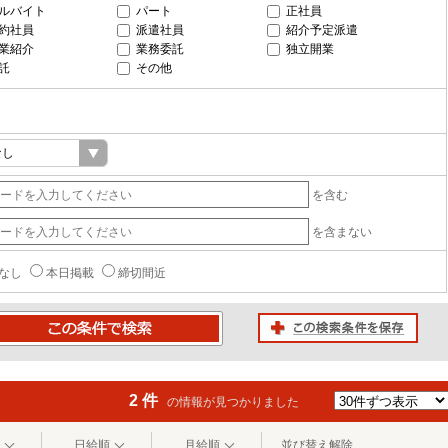
ルバイト
パート
正社員
約社員
派遣社員
紹介予定派遣
業紹介
業務委託
独立開業
託
その他
を含む
を含まない
なし
本日掲載
締切間近
この検索条件を保存
条件で検索
2 件
の情報が見つかりました
日給順
月給順
並び替え解除