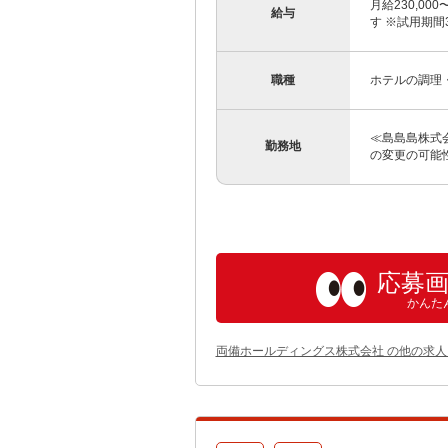
月給230,00
給与
す ※試用期間
職種
ホテルの調理
≪島島島株式会
勤務地
の変更の可能
応募
かんた
両備ホールディングス株式会社 の他の求人