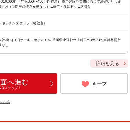
0〜310,000円（年収350〜450万円程度） ※ご経験や資格に応じて決定いたしま
3ヶ月（期間中の待遇変動なし） □賞与・昇給あり □退職金...
・キッチンスタッフ（経験者）
社/島泊（旧オーキドホテル）≫ 香川県小豆郡土庄町甲5165-216 ※就業場所
性なし
詳細を見る
画面へ進む
キープ
ん3ステップ！
をみる