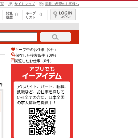
質問
サイトマップ
掲載ご希望のお客様へ
閲覧
キープ
0
0
履歴
リスト
ログイン
キープ中のお仕事（0件）
保存した検索条件（
0
件）
閲覧したお仕事（0件）
件