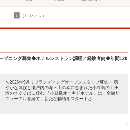
1
( 1 / 1ページ )
オープニング募集◆ホテルレストラン調理／経験者向◆年間120
＼2026年9月リブランディングオープンスタッフ募集／ 穏
やかな気候と瀬戸内の海・山の幸に恵まれた小豆島の土庄
港のすぐそばに佇む 『小豆島オーキドホテル』は、全館リ
ニューアルを経て、新たな物語をスタートさ...