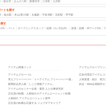
市
坂出市
まんのう町
善通寺市
三木町
土庄町
パートを探す
駅
坂出駅
本山(香川)駅
丸亀駅
宇多津駅
瓦町駅
琴平駅
を探す
生OK
パート
オープニングスタッフ
短期（3ヶ月以内）
派遣
副業・WワークOK
フ
アイデム関連リンク
アイデムグループリン
アイデムグローバル
広告代理店アイデムコ
求人フリーペーパー「イーアイデム フリーペーパー版」
人材派遣・紹介 戦力
新聞折込求人紙「しごと情報アイデム」
折込・Web企画制作セ
アイデムのセミナー企画・運営 人と仕事研究所
正社員の転職・人材紹介のアイデムエージェント転職
人材紹介 アイデムエージェント新卒
正社員の転職を応援する ジョブギアキャリア