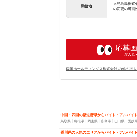
≪島島島株式会
勤務地
の変更の可能
応募
かんた
両備ホールディングス株式会社 の他の求人
中国・四国の都道府県からバイト・アルバイ
鳥取県
島根県
岡山県
広島県
山口県
愛媛
香川県の人気のエリアからバイト・アルバイ