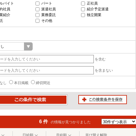
ルバイト
パート
正社員
約社員
派遣社員
紹介予定派遣
業紹介
業務委託
独立開業
託
その他
を含む
を含まない
なし
本日掲載
締切間近
この検索条件を保存
条件で検索
6 件
の情報が見つかりました
日給順
月給順
並び替え解除