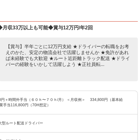
月収33万以上も可能◆賞与12万円/年2回
【賞与】半年ごとに12万円支給 ★ドライバーの転職をお考
えのかた、安定の物流会社で活躍しませんか ★免許があれ
ば未経験でも大歓迎 ★ルート近距離トラック配送 ★ドライ
バーの経験をいかして活躍しよう ★正社員転...
000円＋時間外手当（６０ｈ〜７０ｈ/月） ＜月収例＞ 334,800円（基本給
残業手当116,800円（70H想定）
大型ルート配送ドライバー