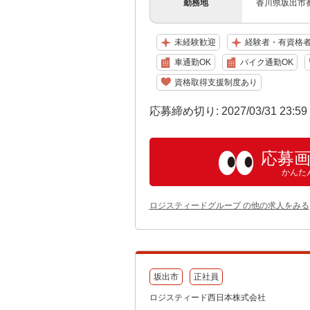
勤務地
香川県坂出市番
未経験歓迎
経験者・有資格
車通勤OK
バイク通勤OK
資格取得支援制度あり
応募締め切り: 2027/03/31 23:5
応募
かんた
ロジスティードグループ の他の求人をみる
坂出市
正社員
ロジスティード西日本株式会社