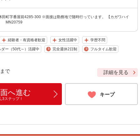
田町字番屋前4285-300 ※面接は勤務地で随時行っています。 【カガワハイ
 MN20759
経験者・有資格者歓迎
女性活躍中
学歴不問
ルダー（50代～）活躍中
完全週休2日制
フルタイム歓迎
9 まで
詳細を見る
画面へ進む
キープ
ん3ステップ！