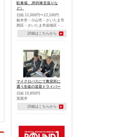
駐車場、JR列車見張りな
ど）
日給 11,000円〜12,100円
栃木市・小山市・さいたま市
西区・さいたま市岩槻区・久
喜市・蓮田市
詳細はこちらから
マイクロバスにて教習所に
通う生徒の送迎ドライバー
日給 15,850円
箕面市
詳細はこちらから