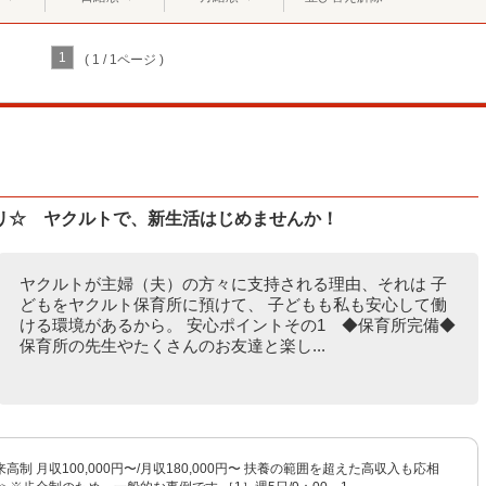
1
( 1 / 1ページ )
リ☆ ヤクルトで、新生活はじめませんか！
ヤクルトが主婦（夫）の方々に支持される理由、それは 子
どもをヤクルト保育所に預けて、 子どもも私も安心して働
ける環境があるから。 安心ポイントその1 ◆保育所完備◆
保育所の先生やたくさんのお友達と楽し...
高制 月収100,000円〜/月収180,000円〜 扶養の範囲を超えた高収入も応相