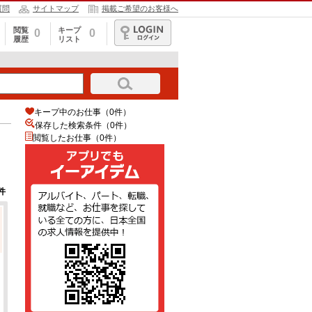
質問
サイトマップ
掲載ご希望のお客様へ
閲覧
キープ
0
0
履歴
リスト
ログイン
キープ中のお仕事（0件）
保存した検索条件（
0
件）
閲覧したお仕事（0件）
件