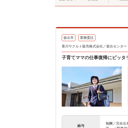
坂出市
業務委託
香川ヤクルト販売株式会社／坂出センター
子育てママの仕事復帰にピッタ
報酬／完全出来
給与