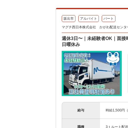
坂出市
アルバイト
パート
マグチ西日本株式会社 かがわ配送センタ
週休3日〜｜未経験者OK｜面
日曜休み
給与
時給1,500
職種
3ｔルート配