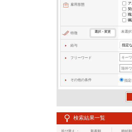
ア
雇用形態
契
職
嘱
未選択
選択・変更
特徴
給与
フリーワード
その他の条件
指定
この
検索結果一覧
並び替え ：
新着順
時給順