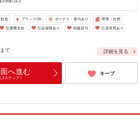
の州町18-2
者歓迎
ブランクOK
ボーナス・賞与あり
禁煙・分煙
交通費支給
社会保険あり
制服貸与
社員登用あり
9 まで
詳細を見る
画面へ進む
キープ
ん3ステップ！