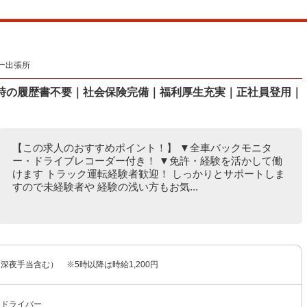
ー出張所
接時の履歴書不要｜社会保険完備｜福利厚生充実｜正社員登用｜
【この求人のおすすめポイント！】 ▼全車バックモニタ
ー・ドライブレコーダー付き！ ▼免許・経験を活かして働
けます トラック運転経験者歓迎！ しっかりとサポートしま
すので未経験者や 経験の浅い方もお気...
円（深夜手当含む） ※5時以降は時給1,200円
送ドライバー