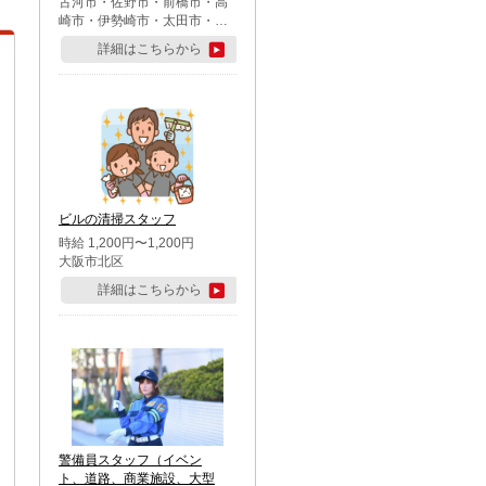
古河市・佐野市・前橋市・高
崎市・伊勢崎市・太田市・館
林市・藤岡市・大泉町・さい
詳細はこちらから
たま市北区・川越市・熊谷
市・行田市・秩父市・所沢
市・飯能市・東松山市・坂戸
市・鶴ケ島市・千葉市中央
区・市川市・松戸市・習志野
市・柏市・流山市・八千代
市・足立区・江戸川区・八王
子市・町田市
ビルの清掃スタッフ
時給 1,200円〜1,200円
大阪市北区
詳細はこちらから
警備員スタッフ（イベン
ト、道路、商業施設、大型