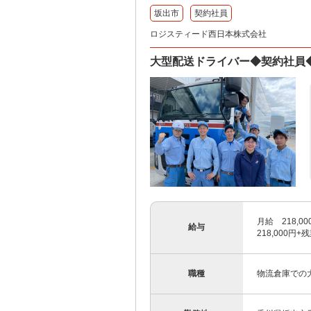
坂出市
契約社員
ロジスティード西日本株式会社
大型配送ドライバー◆契約社員◆
月給 218,
給与
218,000円+
職種
物流倉庫での