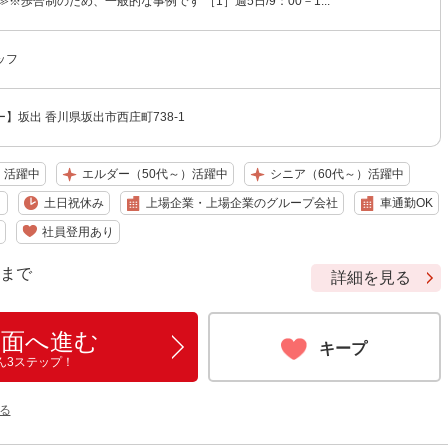
≫※歩合制のため、一般的な事例です ［1］週5日/9：00－1...
ッフ
】坂出 香川県坂出市西庄町738-1
）活躍中
エルダー（50代～）活躍中
シニア（60代～）活躍中
り
土日祝休み
上場企業・上場企業のグループ会社
車通勤OK
社員登用あり
9 まで
詳細を見る
画面へ進む
キープ
ん3ステップ！
る