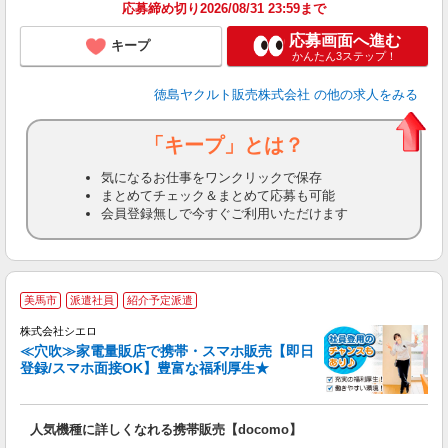
応募締め切り2026/08/31 23:59まで
応募画面へ進む
キープ
かんたん3ステップ！
徳島ヤクルト販売株式会社
の他の求人をみる
「キープ」とは？
気になるお仕事をワンクリックで保存
まとめてチェック＆まとめて応募も可能
会員登録無しで今すぐご利用いただけます
★
美馬市
派遣社員
紹介予定派遣
♪
株式会社シエロ
≪穴吹≫家電量販店で携帯・スマホ販売【即日
登録/スマホ面接OK】豊富な福利厚生★
い
即
人気機種に詳しくなれる携帯販売【docomo】