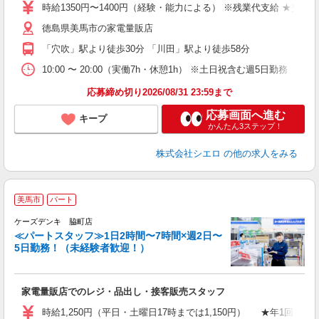
あ
時給1350円〜1400円（経験・能力による） ※残業代支給 ★交通
通
徳島県美馬市の家電量販店
あ
「穴吹」駅より徒歩30分 「川田」駅より徒歩58分
10:00 〜 20:00（実働7h・休憩1h） ※土日祝含む週5日勤務
応募締め切り2026/08/31 23:59まで
応募画面へ進む
キープ
かんたん3ステップ！
株式会社シエロ
の他の求人をみる
美馬市
パート
ケーズデンキ 脇町店
≪パートスタッフ≫1日2時間〜7時間×週2日〜
5日勤務！（未経験者歓迎！）
軽
家電量販店でのレジ・品出し・接客販売スタッフ
時給1,250円（平日・土曜日17時までは1,150円） ★年1回