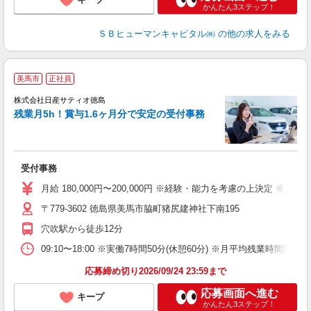
かんたん3ステップ！
ＳＢヒューマンキャピタル㈱
の他の求人をみる
美馬市
正社員
株式会社日産サティオ徳島
残業月5h！賞与1.6ヶ月分で安定の受付事務
入
ル
躍
受付事務
し
手
月給 180,000円〜200,000円 ※経験・能力を考慮の上決定
〒779-3602 徳島県美馬市脇町猪尻建神社下南195
穴吹駅から徒歩12分
09:10〜18:00 ※実働7時間50分(休憩60分) ※月平均残業時間5時間
応募締め切り2026/09/24 23:59まで
応募画面へ進む
キープ
かんたん3ステップ！