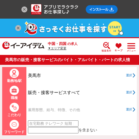
中国・四国
の求人
▼エリア変更
美馬市の販売・接客サービスのバイト・アルバイト・パートの求人情
報一覧
美馬市
選択
勤務地/駅
販売・接客サービスすべて
選択
職種
雇用形態、給与、特徴、その他
選択
こだわり
を含まない
フリーワード