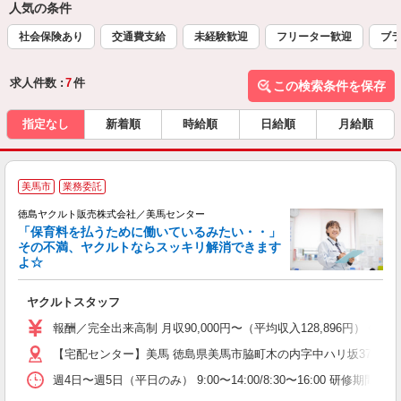
人気の条件
社会保険あり
交通費支給
未経験歓迎
フリーター歓迎
ブラ
求人件数 :
7
件
この検索条件を保存
指定なし
新着順
時給順
日給順
月給順
美馬市
業務委託
徳島ヤクルト販売株式会社／美馬センター
「保育料を払うために働いているみたい・・」
その不満、ヤクルトならスッキリ解消できます
よ☆
し
未
ヤクルトスタッフ
企
報酬／完全出来高制 月収90,000円〜（平均収入128,896
【宅配センター】美馬 徳島県美馬市脇町木の内字中ハリ坂3779-1
週4日〜週5日（平日のみ） 9:00〜14:00/8:30〜16:00 研修期間：