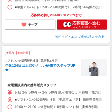
■学生アルバイト 8:50〜20:40の間で1日2時間〜6時間の交代
応募締め切り2026/09/30 23:59まで
応募画面へ進む
キープ
かんたん3ステップ！
㈱ビッグ・エス
の他の求人をみる
美馬市
契約社員
ソフトバンク販売契約社員【美馬市エリア】
年休124日以上◎やさしい研修でステップUP
で
★
ボ
ン
家電量販店内の携帯販売スタッフ
月給 247,340円 〜 247,340円 試用期間なし ※経験・能力による 
■ソフトバンク販売契約社員【美馬市エリア】 徳島県美馬市
10:00 〜 21:00 ＜休憩時間＞1時間 シフト制（実働8時間） 