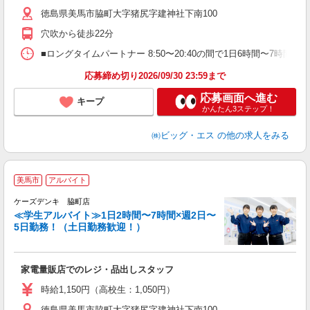
徳島県美馬市脇町大字猪尻字建神社下南100
穴吹から徒歩22分
■ロングタイムパートナー 8:50〜20:40の間で1日6時間〜7時間
応募締め切り2026/09/30 23:59まで
応募画面へ進む
キープ
かんたん3ステップ！
㈱ビッグ・エス
の他の求人をみる
美馬市
アルバイト
ケーズデンキ 脇町店
≪学生アルバイト≫1日2時間〜7時間×週2日〜
5日勤務！（土日勤務歓迎！）
は
家電量販店でのレジ・品出しスタッフ
時給1,150円（高校生：1,050円）
徳島県美馬市脇町大字猪尻字建神社下南100