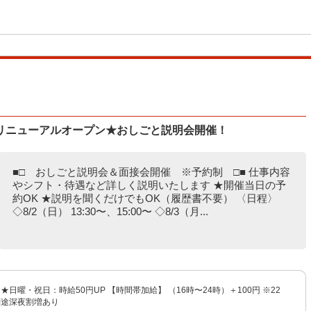
リニューアルオープン★おしごと説明会開催！
■□ おしごと説明会＆面接会開催 ※予約制 □■ 仕事内容
やシフト・待遇など詳しく説明いたします ★開催当日の予
約OK ★説明を聞くだけでもOK（履歴書不要） 〈日程〉
◇8/2（日） 13:30〜、15:00〜 ◇8/3（月...
 ★日曜・祝日：時給50円UP 【時間帯加給】 （16時〜24時）＋100円 ※22
別途深夜割増あり