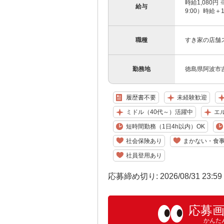
時給1,080円 
給与
9:00）時給＋
職種
すき家の店舗
勤務地
徳島県阿波市吉
履歴書不要
未経験歓迎
ミドル（40代～）活躍中
エ
短時間勤務（1日4h以内）OK
社会保険あり
まかない・食
社員登用あり
応募締め切り: 2026/08/31 23:5
応募
かんた