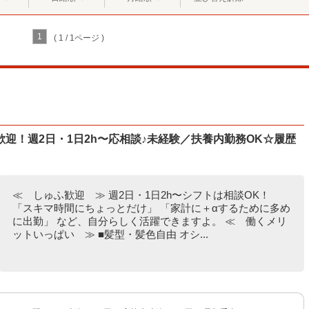
1
( 1 / 1ページ )
迎！週2日・1日2h〜応相談♪未経験／扶養内勤務OK☆履歴
≪ しゅふ歓迎 ≫ 週2日・1日2h〜シフトは相談OK！
「スキマ時間にちょっとだけ」 「家計に＋αするために多め
に出勤」 など、自分らしく活躍できますよ。 ≪ 働くメリ
ットいっぱい ≫ ■髪型・髪色自由 オシ...