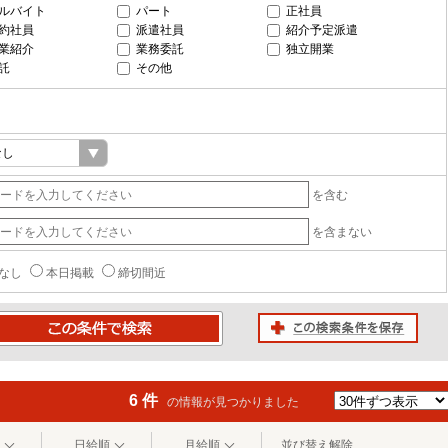
ルバイト
パート
正社員
約社員
派遣社員
紹介予定派遣
業紹介
業務委託
独立開業
託
その他
を含む
を含まない
なし
本日掲載
締切間近
この検索条件を保存
条件で検索
6 件
の情報が見つかりました
日給順
月給順
並び替え解除