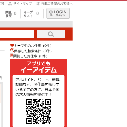
質問
サイトマップ
掲載ご希望のお客様へ
閲覧
キープ
0
0
履歴
リスト
ログイン
キープ中のお仕事（0件）
保存した検索条件（
0
件）
閲覧したお仕事（0件）
件