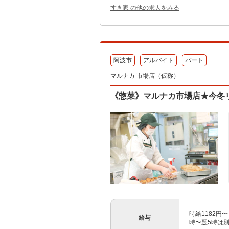
すき家 の他の求人をみる
阿波市
アルバイト
パート
マルナカ 市場店（仮称）
《惣菜》マルナカ市場店★今冬
時給1182円〜
給与
時〜翌5時は