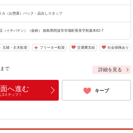
リカ（お惣菜）パック・品出しスタッフ
店（イチバテン）（仮称） 徳島県阿波市市場町香美字秋葉本82-7
主婦・主夫歓迎
フリーター歓迎
交通費支給
社会保険あり
9 まで
詳細を見る
画面へ進む
キープ
ん3ステップ！