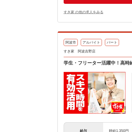
すき家 の他の求人をみる
阿波市
アルバイト
パート
すき家 阿波吉野店
学生・フリーター活躍中！高時給
給与
時給1,350円