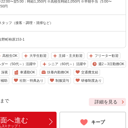
※22:00〜翌5:00：時給1,350円 ※高校生時給1,050円 ※早朝手当（5:00〜
150円
スタッフ（接客・調理・清掃など）
野町柿原153-1
高校生OK
大学生歓迎
主婦・主夫歓迎
フリーター歓迎
ルダー（50代～）活躍中
シニア（60代～）活躍中
週2～3日勤務OK
深夜
車通勤OK
扶養内勤務OK
交通費支給
事補助
社割・特典あり
制服貸与
研修制度あり
9 まで
詳細を見る
画面へ進む
キープ
ん3ステップ！