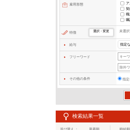
ア
雇用形態
契
職
嘱
未選択
選択・変更
特徴
給与
フリーワード
その他の条件
指定
この
検索結果一覧
並び替え ：
新着順
時給順