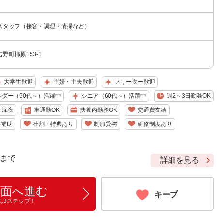
スタッフ（接客・調理・清掃など）
野町柿原153-1
大学生歓迎
主婦・主夫歓迎
フリーター歓迎
ルダー（50代～）活躍中
シニア（60代～）活躍中
週2～3日勤務OK
深夜
車通勤OK
扶養内勤務OK
交通費支給
事補助
社割・特典あり
制服貸与
研修制度あり
9 まで
詳細を見る
画面へ進む
キープ
ん3ステップ！