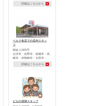
詳細はこちらから
ベルク各店での店内スタッ
フ
時給 1,065円
古河市・佐野市・前橋市・高
崎市・伊勢崎市・太田市・館
林市・藤岡市・大泉町・さい
詳細はこちらから
たま市北区・川越市・熊谷
市・行田市・秩父市・所沢
市・飯能市・東松山市・坂戸
市・鶴ケ島市・千葉市中央
区・市川市・松戸市・習志野
市・柏市・流山市・八千代
市・足立区・江戸川区・八王
子市・町田市
ビルの清掃スタッフ