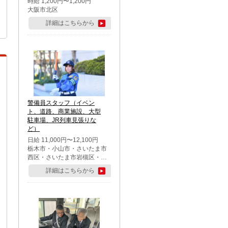
時給 1,200円〜1,200円
大阪市北区
詳細はこちらから
警備員スタッフ（イベン
ト、道路、商業施設、大型
駐車場、JR列車見張りな
ど）
日給 11,000円〜12,100円
栃木市・小山市・さいたま市
西区・さいたま市岩槻区・久
喜市・蓮田市
詳細はこちらから