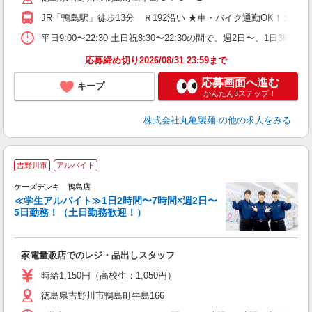
り
JR「鴨島駅」徒歩13分 Ｒ192沿い ★車・バイク通勤OK！
O
平
平日9:00〜22:30 土日祝8:30〜22:30の間で、週2
型
応募締め切り2026/08/31 23:59まで
応募画面へ進む
キープ
かんたん3ステップ！
株式会社丸亀製麺
の他の求人をみる
吉野川市
アルバイト
ケーズデンキ 鴨島店
≪学生アルバイト≫1日2時間〜7時間×週2日〜
5日勤務！（土日勤務歓迎！）
は
家電量販店でのレジ・品出しスタッフ
時給1,150円（高校生：1,050円）
徳島県吉野川市鴨島町牛島166