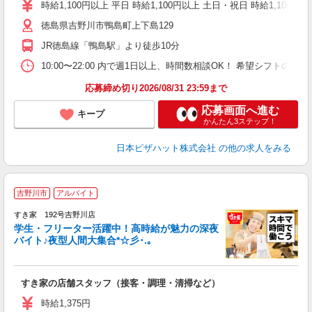
躍
時給1,100円以上 平日 時給1,100円以上 土日・祝日 時給1,100円以
（
徳島県吉野川市鴨島町上下島129
中
ル
JR徳島線「鴨島駅」より徒歩10分
険
K
10:00〜22:00 内で週1日以上、時間数相談OK！ 希望シフト
応募締め切り2026/08/31 23:59まで
応募画面へ進む
キープ
かんたん3ステップ！
日本ピザハット株式会社
の他の求人をみる
吉野川市
アルバイト
すき家 192号吉野川店
学生・フリーター活躍中！高時給が魅力の深夜
バイト♪夜型人間大集合*☆彡･.｡
つ
すき家の店舗スタッフ（接客・調理・清掃など）
履
ミ
時給1,375円
～