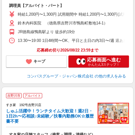
大
調理員【アルバイト・パート】
入
歓
時給1,200円〜1,300円 試用期間中 時給1,200円〜1,300円
～
用
鈴木内科医院 （徳島県吉野川市鴨島町敷地14-1）
O
JR徳島線鴨島駅より 徒歩約19分
朝
ま
13:30〜19:00 1日4時間〜OK、平日と土日の内3日〜/週 週あた
応募締め切り2026/08/22 23:59まで
応募画面へ進む
キープ
かんたん3ステップ！
コンパスグループ・ジャパン株式会社
の他の求人をみる
≪
吉野川市
アルバイト
すき家 192号吉野川店
しゅふ活躍中！ランチタイム大歓迎！週2日・
安
1日2h〜応相談♪未経験／扶養内勤務OK☆履歴
書不要
の
すき家の店舗スタッフ（接客・調理・清掃など）