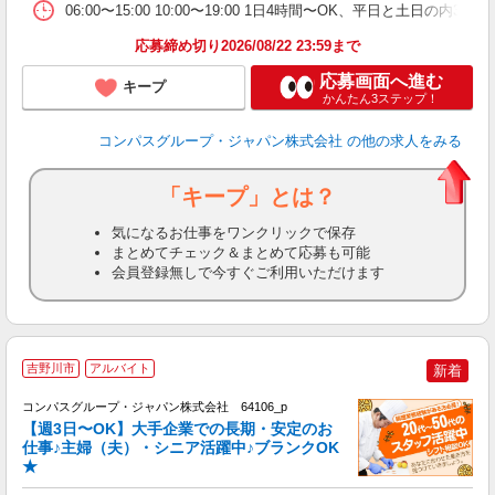
事
06:00〜15:00 10:00〜19:00 1日4時間〜OK、平日と土日の内
応募締め切り2026/08/22 23:59まで
応募画面へ進む
キープ
かんたん3ステップ！
コンパスグループ・ジャパン株式会社
の他の求人をみる
「キープ」とは？
気になるお仕事をワンクリックで保存
まとめてチェック＆まとめて応募も可能
会員登録無しで今すぐご利用いただけます
吉野川市
アルバイト
新着
コンパスグループ・ジャパン株式会社 64106_p
く
【週3日〜OK】大手企業での長期・安定のお
仕事♪主婦（夫）・シニア活躍中♪ブランクOK
★