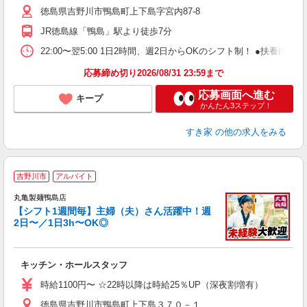
徳島県吉野川市鴨島町上下島字宮内87-8
勤
社
JR徳島線「鴨島」駅より徒歩7分
22:00〜翌5:00 1日2時間、週2日からOKのシフト制！ ●扶養内勤務
応募締め切り2026/08/31 23:59まで
応募画面へ進む
キープ
かんたん3ステップ！
すき家
の他の求人をみる
吉野川市
アルバイト
丸亀製麺鴨島店
【シフト1週間毎】主婦（夫）さん活躍中！週
2日〜／1日3h〜OK◎
ル
キッチン・ホールスタッフ
入
者
時給1100円〜 ☆22時以降は時給25％UP（深夜割増有）
歓
徳島県吉野川市鴨島町上下島３７０－１
～