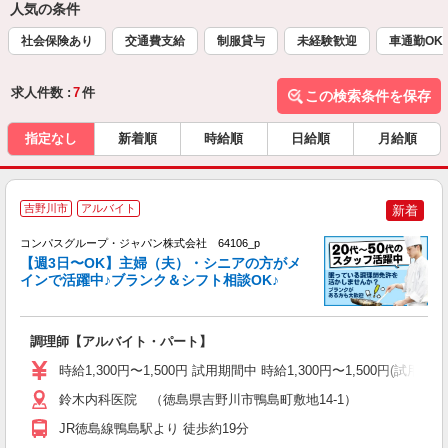
人気の条件
社会保険あり
交通費支給
制服貸与
未経験歓迎
車通勤OK
求人件数 :
7
件
この検索条件を保存
指定なし
新着順
時給順
日給順
月給順
吉野川市
アルバイト
新着
コンパスグループ・ジャパン株式会社 64106_p
く
【週3日〜OK】主婦（夫）・シニアの方がメ
インで活躍中♪ブランク＆シフト相談OK♪
大
調理師【アルバイト・パート】
入
歓
時給1,300円〜1,500円 試用期間中 時給1,300円〜1,500円
～
用
鈴木内科医院 （徳島県吉野川市鴨島町敷地14-1）
O
JR徳島線鴨島駅より 徒歩約19分
朝