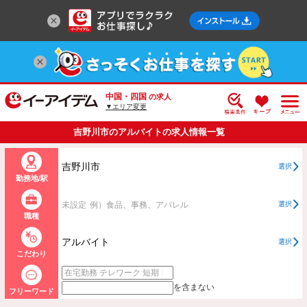
中国・四国
の求人
▼エリア変更
吉野川市のアルバイトの求人情報一覧
吉野川市
選択
勤務地/駅
未設定
例）食品、事務、アパレル
選択
職種
アルバイト
選択
こだわり
を含まない
フリーワード