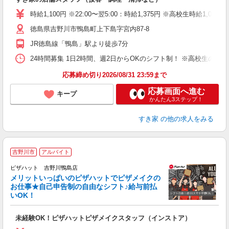
履
タ
時給1,100円 ※22:00〜翌5:00：時給1,375円 ※高校生時給1,070
（
徳島県吉野川市鴨島町上下島字宮内87-8
夜
事
JR徳島線「鴨島」駅より徒歩7分
24時間募集 1日2時間、週2日からOKのシフト制！ ※高校生のシ
応募締め切り2026/08/31 23:59まで
応募画面へ進む
キープ
かんたん3ステップ！
すき家
の他の求人をみる
吉野川市
アルバイト
ピザハット 吉野川鴨島店
メリットいっぱいのピザハットでピザメイクの
お仕事★自己申告制の自由なシフト♪給与前払
いOK！
う
だ
未経験OK！ピザハットピザメイクスタッフ（インストア）
友