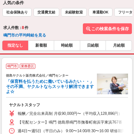
人気の条件
社会保険あり
交通費支給
未経験歓迎
車通勤OK
フリータ
求人件数 :
8
件
この検索条件を保存
鳴門市の平均時給を見る
指定なし
新着順
時給順
日給順
月給順
鳴門市
業務委託
徳島ヤクルト販売株式会社／鳴門センター
「保育料を払うために働いているみたい・・」
その不満、ヤクルトならスッキリ解消できます
よ☆
し
未
ヤクルトスタッフ
企
報酬／完全出来高制 月収90,000円〜（平均収入128,896
【宅配センター】鳴門 徳島県鳴門市撫養町南浜字東浜767番
週4日〜週5日（平日のみ） 9:00〜14:00/8:30〜16:00 研修期間：