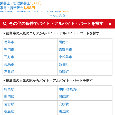
栄養士・管理栄養士
1,300円
家電・携帯販売
1,283円
建物管理・設備管理・マンション管理員
1,270円
もっと見る
調理・調理補助・調理師
1,253円
ファストフード・デリ
1,194円
その他の条件でバイト・アルバイト・パートを探す
食品製造・加工
1,193円
配送・配達ドライバー
1,150円
徳島県の人気のエリアからバイト・アルバイト・パートを探す
鳴門市の他の職種の平均時給を見る
徳島市
阿南市
鳴門市
吉野川市
三好市
小松島市
美馬市
藍住町
石井町
海陽町
徳島県の人気の駅からバイト・アルバイト・パートを探す
徳島駅
中田(徳島)駅
鳴門駅
阿南駅
佐古駅
穴吹駅
鴨島駅
勝瑞駅