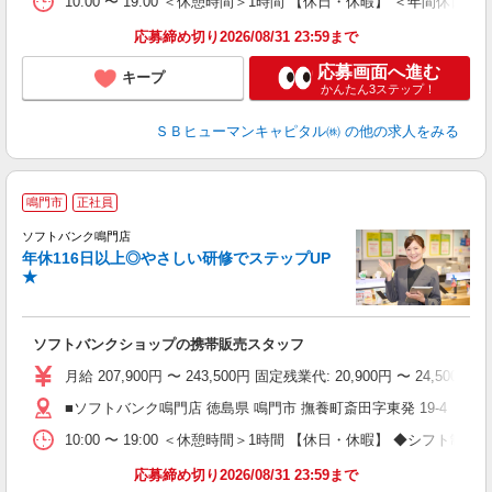
10:00 〜 19:00 ＜休憩時間＞1時間 【休日・休暇】 ＜
応募締め切り2026/08/31 23:59まで
応募画面へ進む
キープ
かんたん3ステップ！
ＳＢヒューマンキャピタル㈱
の他の求人をみる
鳴門市
正社員
ば
ソフトバンク鳴門店
年休116日以上◎やさしい研修でステップUP
★
ソフトバンクショップの携帯販売スタッフ
月給 207,900円 〜 243,500円 固定残業代: 20,900円 〜 24
■ソフトバンク鳴門店 徳島県 鳴門市 撫養町斎田字東発 19‐4
10:00 〜 19:00 ＜休憩時間＞1時間 【休日・休暇】 ◆
応募締め切り2026/08/31 23:59まで