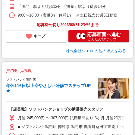
あ
「鳴門」駅より徒歩12分 「撫養」駅より徒歩14分
9:00〜18:00（実働8h・休憩1h） ※土日祝含む週5日勤務
応募締め切り2026/08/31 23:59まで
応募画面へ進む
キープ
かんたん3ステップ！
株式会社シエロ
の他の求人をみる
鳴門市
正社員
ば
ソフトバンク鳴門店
年休116日以上◎やさしい研修でステップUP
★
【店長職】ソフトバンクショップの携帯販売スタッフ
月給 245,000円 〜 307,000円 試用期間あり 6ヶ月 月給25万円以
■ ソフトバンク鳴門店 徳島県 鳴門市 撫養町斎田字東発 19‐4