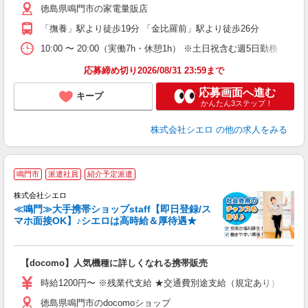
徳島県鳴門市の家電量販店
通
「撫養」駅より徒歩19分 「金比羅前」駅より徒歩26分
あ
10:00 〜 20:00（実働7h・休憩1h） ※土日祝含む週5日勤務
応募締め切り2026/08/31 23:59まで
応募画面へ進む
キープ
かんたん3ステップ！
株式会社シエロ
の他の求人をみる
★
鳴門市
派遣社員
紹介予定派遣
♪
株式会社シエロ
≪鳴門≫大手携帯ショップstaff【即日登録/ス
マホ面接OK】♪シエロは高時給＆厚待遇★
い
即
【docomo】人気機種に詳しくなれる携帯販売
あ
時給1200円〜 ※残業代支給 ★交通費別途支給（規定あり） ゜+゜
通
徳島県鳴門市のdocomoショップ