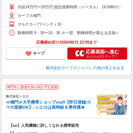
月給24万円〜29万円 固定残業時間（トータル） 19.00時間/月 残業代
カーブス鳴門
マルナカ パワーシティ1F
勤務時間 9：30〜19：30 ※一部、勤務時間が異なる店舗がございま
応募締め切り2026/08/31 23:59まで
応募画面へ進む
キープ
かんたん3ステップ！
株式会社カーブスジャパン
の他の求人をみる
★
鳴門市
派遣社員
紹介予定派遣
♪
株式会社シエロ
≪鳴門≫大手携帯ショップstaff【即日登録/ス
マホ面接OK】♪シエロは高時給＆厚待遇★
い
即
【au】人気機種に詳しくなれる携帯販売
あ