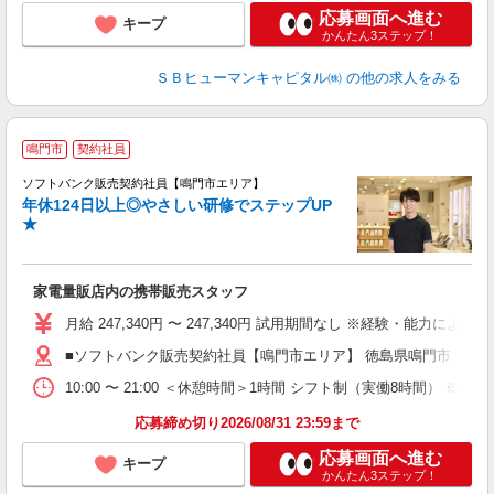
応募画面へ進む
キープ
かんたん3ステップ！
ＳＢヒューマンキャピタル㈱
の他の求人をみる
鳴門市
契約社員
ソフトバンク販売契約社員【鳴門市エリア】
年休124日以上◎やさしい研修でステップUP
で
★
ボ
ン
家電量販店内の携帯販売スタッフ
月給 247,340円 〜 247,340円 試用期間なし ※経験・能力による 
■ソフトバンク販売契約社員【鳴門市エリア】 徳島県鳴門市
10:00 〜 21:00 ＜休憩時間＞1時間 シフト制（実働8時間） 
応募締め切り2026/08/31 23:59まで
応募画面へ進む
キープ
かんたん3ステップ！