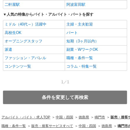
二軒屋駅
阿波富田駅
人気の特集からバイト・アルバイト・パートを探す
ミドル（40代～）活躍中
主婦・主夫歓迎
高校生OK
パート
オープニングスタッフ
短期（3ヶ月以内）
派遣
副業・WワークOK
ファッション・アパレル
職種・条件一覧
コンテンツ一覧
コラム・特集一覧
1／1
条件を変更して再検索
アルバイト・バイト・求人TOP
中国・四国
徳島県
鳴門市
販売・接客
職種・条件一覧
販売・接客サービスすべて
中国・四国
徳島県
鳴門市