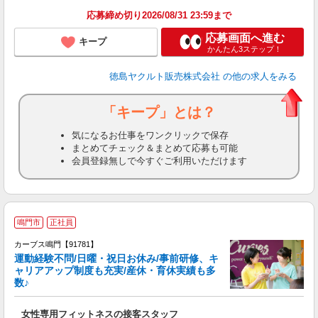
応募締め切り2026/08/31 23:59まで
応募画面へ進む
キープ
かんたん3ステップ！
徳島ヤクルト販売株式会社
の他の求人をみる
「キープ」とは？
気になるお仕事をワンクリックで保存
まとめてチェック＆まとめて応募も可能
会員登録無しで今すぐご利用いただけます
鳴門市
正社員
カーブス鳴門【91781】
運動経験不問/日曜・祝日お休み/事前研修、キ
ャリアアップ制度も充実/産休・育休実績も多
数♪
て
女性専用フィットネスの接客スタッフ
ボ