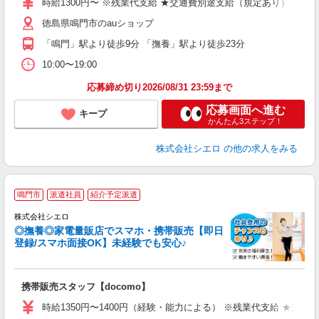
時給1300円〜 ※残業代支給 ★交通費別途支給（規定あり） ゜+゜
K
徳島県鳴門市のauショップ
貸
「鳴門」駅より徒歩9分 「撫養」駅より徒歩23分
10:00〜19:00
応募締め切り2026/08/31 23:59まで
応募画面へ進む
キープ
かんたん3ステップ！
株式会社シエロ
の他の求人をみる
★
鳴門市
派遣社員
紹介予定派遣
♪
株式会社シエロ
◎撫養◎家電量販店でスマホ・携帯販売【即日
登録/スマホ面接OK】未経験でも安心♪
理
携帯販売スタッフ【docomo】
即
時給1350円〜1400円（経験・能力による） ※残業代支給 ★交通
あ