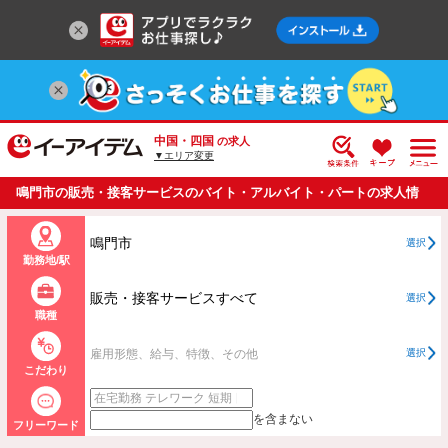
中国・四国
の求人
▼エリア変更
鳴門市の販売・接客サービスのバイト・アルバイト・パートの求人情
報一覧
鳴門市
選択
勤務地/駅
販売・接客サービスすべて
選択
職種
雇用形態、給与、特徴、その他
選択
こだわり
を含まない
フリーワード