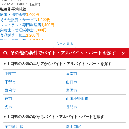
（2026年08月03日更新）
職種別平均時給
家電・携帯販売
1,400円
その他販売・サービス
1,400円
レストラン・専門料理店
1,400円
栄養士・管理栄養士
1,300円
食品製造・加工
1,200円
製造・組立・加工
1,175円
もっと見る
金属加工
1,150円
清掃・ハウスクリーニング
1,150円
その他の条件でバイト・アルバイト・パートを探す
美容師・ネイリスト・まつげ施術
1,133円
調理・調理補助・調理師
1,117円
山口県の人気のエリアからバイト・アルバイト・パートを探す
萩市の他の職種の平均時給を見る
下関市
周南市
宇部市
山口市
防府市
岩国市
萩市
山陽小野田市
光市
長門市
山口県の人気の駅からバイト・アルバイト・パートを探す
宇部新川駅
新山口駅