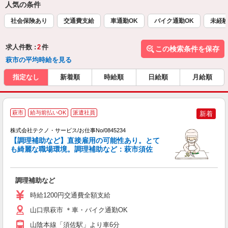
人気の条件
社会保険あり
交通費支給
車通勤OK
バイク通勤OK
未経
求人件数 :
2
件
この検索条件を保存
萩市の平均時給を見る
指定なし
新着順
時給順
日給順
月給順
萩市
給与前払いOK
派遣社員
新着
株式会社テクノ・サービス/お仕事No/0845234
【調理補助など】直接雇用の可能性あり。とて
ン
も綺麗な職場環境。調理補助など：萩市須佐
仕
調理補助など
履
ミ
時給1200円交通費全額支給
O
り
山口県萩市 ＊車・バイク通勤OK
山陰本線「須佐駅」より車6分