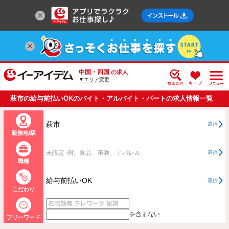
中国・四国
の求人
▼エリア変更
萩市の給与前払いOKのバイト・アルバイト・パートの求人情報一覧
萩市
選択
勤務地/駅
未設定
例）食品、事務、アパレル
選択
職種
給与前払いOK
選択
こだわり
を含まない
フリーワード