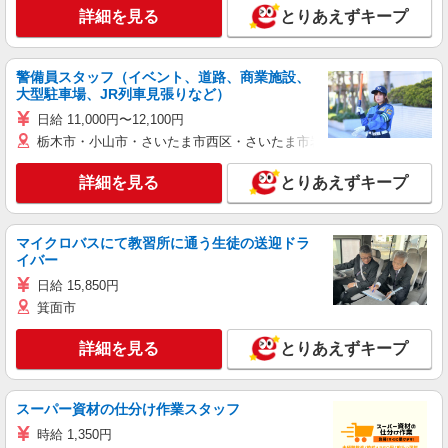
詳細を見る
とりあえずキープ
警備員スタッフ（イベント、道路、商業施設、
大型駐車場、JR列車見張りなど）
日給 11,000円〜12,100円
栃木市・小山市・さいたま市西区・さいたま市岩槻区・久喜市・蓮田
詳細を見る
とりあえずキープ
マイクロバスにて教習所に通う生徒の送迎ドラ
イバー
日給 15,850円
箕面市
詳細を見る
とりあえずキープ
スーパー資材の仕分け作業スタッフ
時給 1,350円