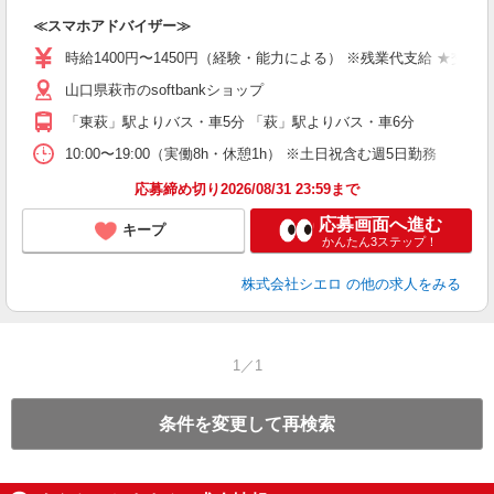
造
≪スマホアドバイザー≫
時給1400円〜1450円（経験・能力による） ※残業代支給 ★交通
山口県萩市のsoftbankショップ
「東萩」駅よりバス・車5分 「萩」駅よりバス・車6分
10:00〜19:00（実働8h・休憩1h） ※土日祝含む週5日勤務
応募締め切り2026/08/31 23:59まで
応募画面へ進む
キープ
かんたん3ステップ！
株式会社シエロ
の他の求人をみる
1／1
条件を変更して再検索