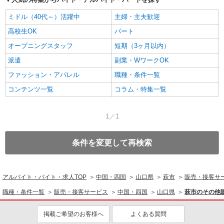
ミドル（40代～）活躍中
主婦・主夫歓迎
高校生OK
パート
オープニングスタッフ
短期（3ヶ月以内）
派遣
副業・WワークOK
ファッション・アパレル
職種・条件一覧
コンテンツ一覧
コラム・特集一覧
1／1
条件を変更して再検索
アルバイト・バイト・求人TOP
中国・四国
山口県
萩市
販売・接客サ
職種・条件一覧
販売・接客サービス
中国・四国
山口県
萩市のその他
掲載ご希望のお客様へ
よくある質問