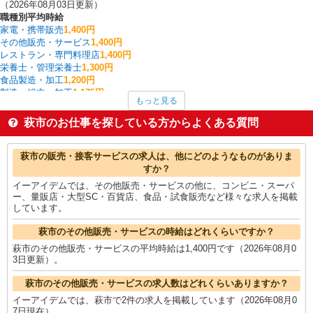
（2026年08月03日更新）
職種別平均時給
家電・携帯販売
1,400円
その他販売・サービス
1,400円
レストラン・専門料理店
1,400円
栄養士・管理栄養士
1,300円
食品製造・加工
1,200円
製造・組立・加工
1,175円
もっと見る
金属加工
1,150円
清掃・ハウスクリーニング
1,150円
萩市のお仕事を探している方からよくある質問
美容師・ネイリスト・まつげ施術
1,133円
調理・調理補助・調理師
1,117円
萩市の他の職種の平均時給を見る
萩市の販売・接客サービスの求人は、他にどのようなものがありま
すか？
イーアイデムでは、その他販売・サービスの他に、コンビニ・スーパ
ー、量販店・大型SC・百貨店、食品・試食販売など様々な求人を掲載
しています。
萩市のその他販売・サービスの時給はどれくらいですか？
萩市のその他販売・サービスの平均時給は1,400円です（2026年08月0
3日更新）。
萩市のその他販売・サービスの求人数はどれくらいありますか？
イーアイデムでは、萩市で2件の求人を掲載しています（2026年08月0
7日現在）。