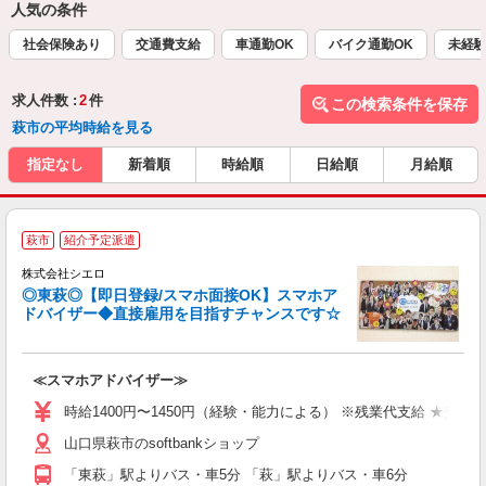
人気の条件
社会保険あり
交通費支給
車通勤OK
バイク通勤OK
未経
求人件数 :
2
件
この検索条件を保存
萩市の平均時給を見る
指定なし
新着順
時給順
日給順
月給順
★
萩市
紹介予定派遣
♪
株式会社シエロ
◎東萩◎【即日登録/スマホ面接OK】スマホア
ドバイザー◆直接雇用を目指すチャンスです☆
造
≪スマホアドバイザー≫
時給1400円〜1450円（経験・能力による） ※残業代支給 ★交通
山口県萩市のsoftbankショップ
「東萩」駅よりバス・車5分 「萩」駅よりバス・車6分