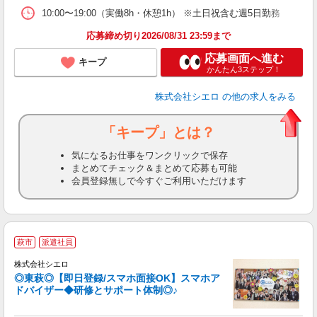
10:00〜19:00（実働8h・休憩1h） ※土日祝含む週5日勤務
応募締め切り2026/08/31 23:59まで
応募画面へ進む
キープ
かんたん3ステップ！
株式会社シエロ
の他の求人をみる
「キープ」とは？
気になるお仕事をワンクリックで保存
まとめてチェック＆まとめて応募も可能
会員登録無しで今すぐご利用いただけます
★
萩市
派遣社員
♪
株式会社シエロ
◎東萩◎【即日登録/スマホ面接OK】スマホア
ドバイザー◆研修とサポート体制◎♪