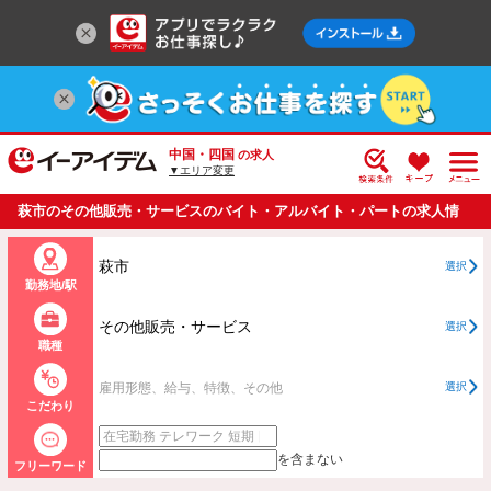
中国・四国
の求人
▼エリア変更
萩市のその他販売・サービスのバイト・アルバイト・パートの求人情
報一覧
萩市
選択
勤務地/駅
その他販売・サービス
選択
職種
雇用形態、給与、特徴、その他
選択
こだわり
を含まない
フリーワード