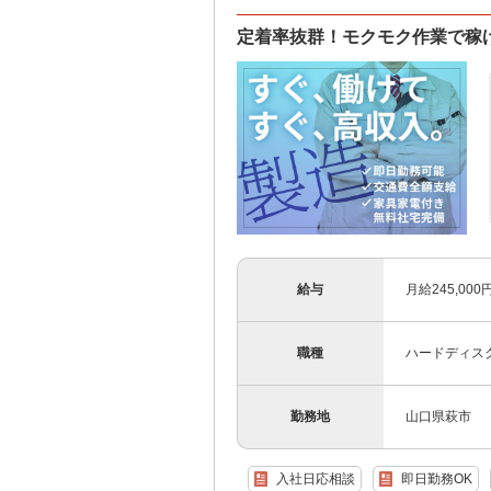
定着率抜群！モクモク作業で稼
給与
月給245,00
職種
ハードディス
勤務地
山口県萩市
入社日応相談
即日勤務OK