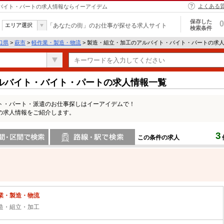
よくある
・バイト・パートの求人情報ならイーアイデム
保存した
0
エリア選択
「あなたの街」のお仕事が探せる求人サイト
検索条件
口県
>
萩市
>
軽作業・製造・物流
> 製造・組立・加工のアルバイト・バイト・パートの求
ルバイト・バイト・パートの求人情報一覧
ト・パート・派遣のお仕事探しはイーアイデムで！
の求人情報をご紹介します。
3
この条件の求人
間で検索
路線・駅・駅で検索
業・製造・物流
造・組立・加工