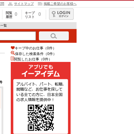
質問
サイトマップ
掲載ご希望のお客様へ
閲覧
キープ
0
0
履歴
リスト
ログイン
人一覧
キープ中のお仕事（0件）
保存した検索条件（
0
件）
閲覧したお仕事（0件）
件