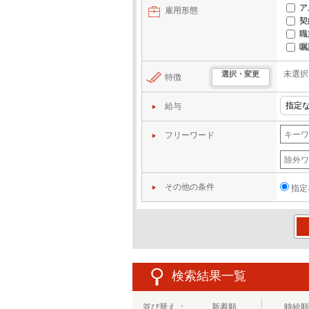
ア
雇用形態
契
職
嘱
未選択
選択・変更
特徴
給与
フリーワード
その他の条件
指定
この
検索結果一覧
並び替え ：
新着順
時給順