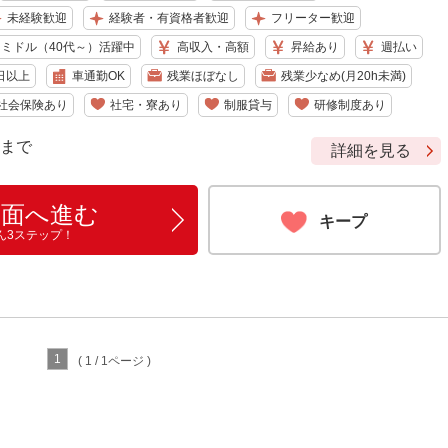
未経験歓迎
経験者・有資格者歓迎
フリーター歓迎
ミドル（40代～）活躍中
高収入・高額
昇給あり
週払い
日以上
車通勤OK
残業ほぼなし
残業少なめ(月20h未満)
社会保険あり
社宅・寮あり
制服貸与
研修制度あり
9 まで
詳細を見る
画面へ進む
キープ
ん3ステップ！
1
( 1 / 1ページ )