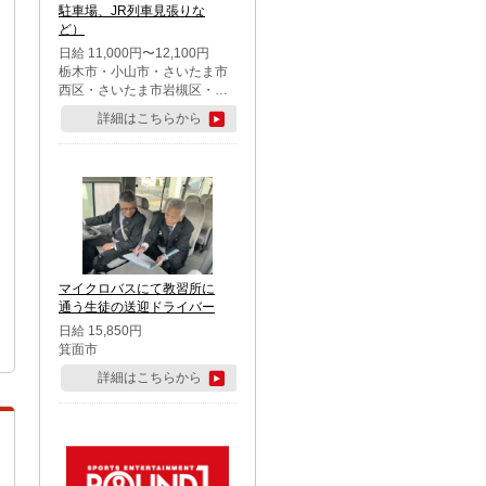
駐車場、JR列車見張りな
ど）
日給 11,000円〜12,100円
栃木市・小山市・さいたま市
西区・さいたま市岩槻区・久
喜市・蓮田市
詳細はこちらから
マイクロバスにて教習所に
通う生徒の送迎ドライバー
日給 15,850円
箕面市
詳細はこちらから