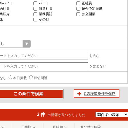
ルバイト
パート
正社員
約社員
派遣社員
紹介予定派遣
業紹介
業務委託
独立開業
託
その他
を含む
を含まない
なし
本日掲載
締切間近
この検索条件を保存
条件で検索
3 件
の情報が見つかりました
日給順
月給順
並び替え解除