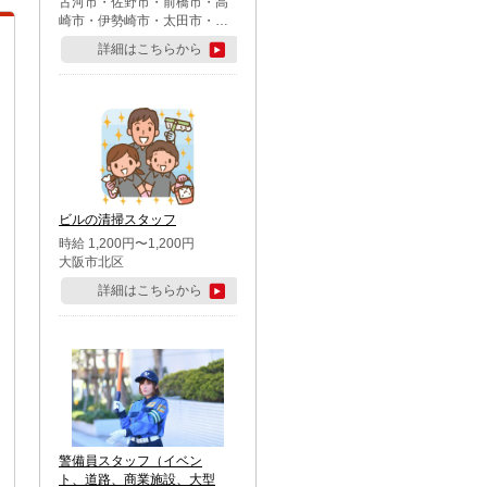
古河市・佐野市・前橋市・高
崎市・伊勢崎市・太田市・館
林市・藤岡市・大泉町・さい
詳細はこちらから
たま市北区・川越市・熊谷
市・行田市・秩父市・所沢
市・飯能市・東松山市・坂戸
市・鶴ケ島市・千葉市中央
区・市川市・松戸市・習志野
市・柏市・流山市・八千代
市・足立区・江戸川区・八王
子市・町田市
ビルの清掃スタッフ
時給 1,200円〜1,200円
大阪市北区
詳細はこちらから
警備員スタッフ（イベン
ト、道路、商業施設、大型