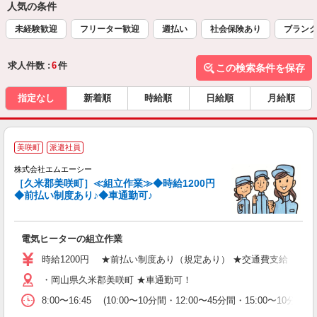
人気の条件
未経験歓迎
フリーター歓迎
週払い
社会保険あり
ブランク
求人件数 :
6
件
この検索条件を保存
指定なし
新着順
時給順
日給順
月給順
美咲町
派遣社員
の
株式会社エムエーシー
［久米郡美咲町］≪組立作業≫◆時給1200円
気
◆前払い制度あり♪◆車通勤可♪
電気ヒーターの組立作業
時給1200円 ★前払い制度あり（規定あり） ★交通費支給
・岡山県久米郡美咲町 ★車通勤可！
8:00〜16:45 (10:00〜10分間・12:00〜45分間・15:00〜1