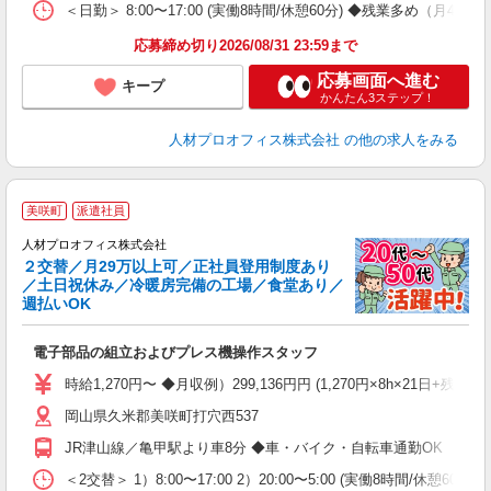
蓄
＜日勤＞ 8:00〜17:00 (実働8時間/休憩60分) ◆残業多め（月42
応募締め切り2026/08/31 23:59まで
応募画面へ進む
キープ
かんたん3ステップ！
人材プロオフィス株式会社
の他の求人をみる
＜
美咲町
派遣社員
人材プロオフィス株式会社
２交替／月29万以上可／正社員登用制度あり
／土日祝休み／冷暖房完備の工場／食堂あり／
週払いOK
2
当
電子部品の組立およびプレス機操作スタッフ
W
新
時給1,270円〜 ◆月収例）299,136円円 (1,270円×8h×21日+
（
岡山県久米郡美咲町打穴西537
中
迎
JR津山線／亀甲駅より車8分 ◆車・バイク・自転車通勤OK
あ
保
＜2交替＞ 1）8:00〜17:00 2）20:00〜5:00 (実働8時間/休憩6