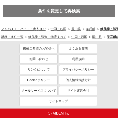
条件を変更して再検索
アルバイト・バイト・求人TOP
中国・四国
岡山県
美咲町
軽作業・製
職種・条件一覧
軽作業・製造・物流すべて
中国・四国
岡山県
美咲町
掲載ご希望のお客様へ
よくある質問
お問い合わせ
利用規約
リンクについて
プライバシーポリシー
Cookieポリシー
個人情報保護方針
メールサービスについて
サイト運営会社
サイトマップ
(c) AIDEM Inc.