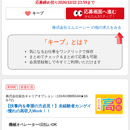
応募締め切り2026/12/22 23:59まで
応募画面へ進む
キープ
かんたん3ステップ！
株式会社エムエーシー
の他の求人をみる
「キープ」とは？
気になるお仕事をワンクリックで保存
まとめてチェック＆まとめて応募も可能
会員登録無しで今すぐご利用いただけます
≪
美咲町
派遣社員
い
株式会社綜合キャリアオプション（1314VJ0805G64★10-
S-T2）
【扶養内を希望の方必見！】未経験者カンゲイ
♪憧れの高収入Work！！
得
入
機械オペレーター/日払いOK
分