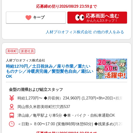
ス
応募締め切り2026/08/29 23:59まで
応募画面へ進む
キープ
かんたん3ステップ！
人材プロオフィス株式会社
の他の求人をみる
＜
美咲町
派遣社員
人材プロオフィス株式会社
時給1270円／土日祝休み／座り作業／重たい
ものナシ／冷暖房完備／髪型髪色自由／週払い
OK
気
ン
金型の清掃および組立スタッフ
W
格
時給1,270円〜 ◆月収例）234,960円 (1,270円×8h×20日+残業2
K
岡山県久米郡美咲町打穴西537
～
タ
津山線／亀甲駅より車5分 ◆車・バイク・自転車通勤OK
り
険
＜日勤＞ 8:00〜17:00 (実働8時間/休憩60分) ◆残業多め(月20
賞