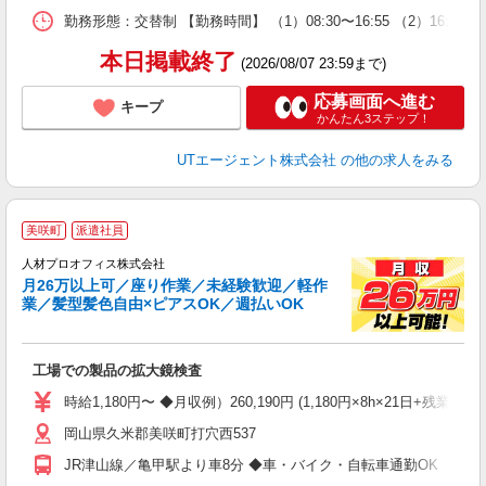
場
勤務形態：交替制 【勤務時間】 （1）08:30〜16:55 （2）16:
通
り
本日掲載終了
(2026/08/07 23:59まで)
応募画面へ進む
キープ
かんたん3ステップ！
UTエージェント株式会社
の他の求人をみる
＜
美咲町
派遣社員
人材プロオフィス株式会社
月26万以上可／座り作業／未経験歓迎／軽作
業／髪型髪色自由×ピアスOK／週払いOK
（
P
工場での製品の拡大鏡検査
W
新
時給1,180円〜 ◆月収例）260,190円 (1,180円×8h×21日+残業
（
岡山県久米郡美咲町打穴西537
土
げ
JR津山線／亀甲駅より車8分 ◆車・バイク・自転車通勤OK
O