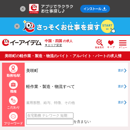
中国・四国
の求人
▼エリア変更
美咲町の軽作業・製造・物流のバイト・アルバイト・パートの求人情
報一覧
美咲町
選択
勤務地/駅
軽作業・製造・物流すべて
選択
職種
雇用形態、給与、特徴、その他
選択
こだわり
を含まない
フリーワード