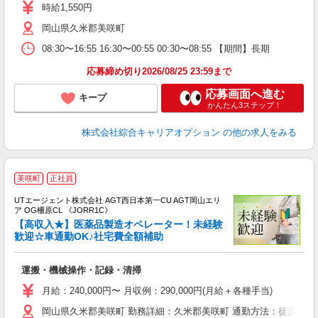
フ
時給1,550円
与
岡山県久米郡美咲町
08:30〜16:55 16:30〜00:55 00:30〜08:55 【期間】長期
応募締め切り2026/08/25 23:59まで
応募画面へ進む
キープ
かんたん3ステップ！
株式会社綜合キャリアオプション
の他の求人をみる
美咲町
正社員
UTエージェント株式会社 AGT西日本第一CU AGT岡山エリ
ア OG柵原CL 《JORR1C》
【高収入★】医薬品製造オペレーター！未経験
歓迎☆車通勤OK♪社宅費全額補助
る
運搬・機械操作・記録・清掃
入
場
月給：240,000円〜 月収例：290,000円(月給＋各種手当)
タ
岡山県久米郡美咲町 勤務詳細：久米郡美咲町 通勤方法：徒歩/車/
休