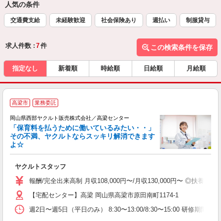
人気の条件
交通費支給
未経験歓迎
社会保険あり
週払い
制服貸与
求人件数 :
7
件
この検索条件を保存
指定なし
新着順
時給順
日給順
月給順
高梁市
業務委託
岡山県西部ヤクルト販売株式会社／高梁センター
「保育料を払うために働いているみたい・・」
その不満、ヤクルトならスッキリ解消できます
よ☆
し
未
ヤクルトスタッフ
ア
業
報酬/完全出来高制 月収108,000円〜/月収130,000円〜 ◎
社
【宅配センター】高梁 岡山県高梁市原田南町1174-1
週2日〜週5日（平日のみ） 8:30〜13:00/8:30〜15:00 研修期間：1