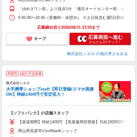
あ
「ゆめタウン前」より徒歩1分 「備北オートセンター前」より徒歩
9:45:00〜18:45（実働8h・休憩1h） ※土日祝含む週5日勤務
応募締め切り2026/08/31 23:59まで
応募画面へ進む
キープ
かんたん3ステップ！
株式会社シエロ
の他の求人をみる
★
高梁市
紹介予定派遣
♪
株式会社シエロ
大手携帯ショップstaff【即日登録/スマホ面接
OK】時給1400円で安定収入！
務
即
【ソフトバンク】の店舗スタッフ
あ
【派遣期間】時給1400円 【直接雇用切替後】月給192000円〜
K
岡山県高梁市のsoftbankショップ
貸