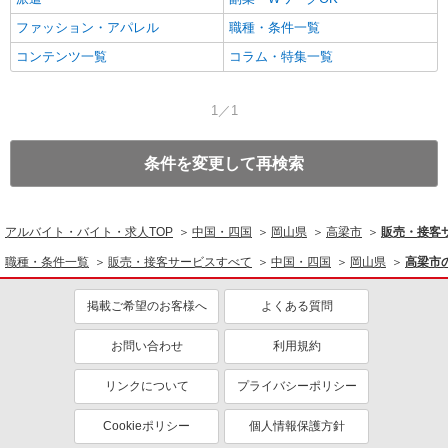
ファッション・アパレル
職種・条件一覧
コンテンツ一覧
コラム・特集一覧
1／1
条件を変更して再検索
アルバイト・バイト・求人TOP
中国・四国
岡山県
高梁市
販売・接客
職種・条件一覧
販売・接客サービスすべて
中国・四国
岡山県
高梁市
掲載ご希望のお客様へ
よくある質問
お問い合わせ
利用規約
リンクについて
プライバシーポリシー
Cookieポリシー
個人情報保護方針