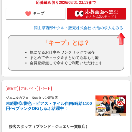
応募締め切り2026/08/31 23:59まで
応募画面へ進む
キープ
かんたん3ステップ！
岡山県西部ヤクルト販売株式会社
の他の求人をみる
「キープ」とは？
気になるお仕事をワンクリックで保存
まとめてチェック＆まとめて応募も可能
会員登録無しで今すぐご利用いただけます
高梁市
アルバイト
パート
ジュエルカフェ ゆめタウン高梁店
未経験◎/髪色・ピアス・ネイル自由/時給1100
円〜/ブランクOK/しゅふ活躍中！
お
て
接客スタッフ（ブランド・ジュエリー買取店）