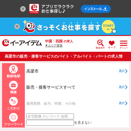
中国・四国
の求人
▼エリア変更
高梁市の販売・接客サービスのバイト・アルバイト・パートの求人情
報一覧
高梁市
選択
勤務地/駅
販売・接客サービスすべて
選択
職種
雇用形態、給与、特徴、その他
選択
こだわり
を含まない
フリーワード