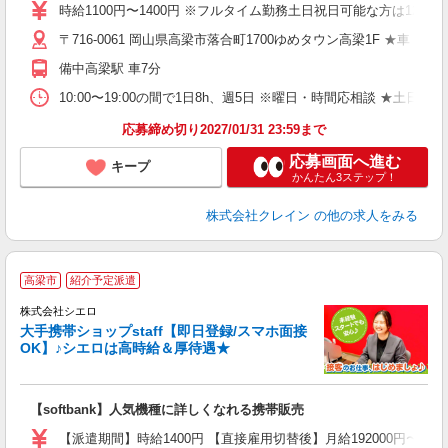
女
時給1100円〜1400円 ※フルタイム勤務土日祝日可能な方は1200
ド
〒716-0061 岡山県高梁市落合町1700ゆめタウン高梁1F ★車・バ
日
ピ
備中高梁駅 車7分
取
割
10:00〜19:00の間で1日8h、週5日 ※曜日・時間応相談 ★土日祝・長期
応募締め切り2027/01/31 23:59まで
応募画面へ進む
キープ
かんたん3ステップ！
株式会社クレイン
の他の求人をみる
★
高梁市
紹介予定派遣
♪
株式会社シエロ
大手携帯ショップstaff【即日登録/スマホ面接
OK】♪シエロは高時給＆厚待遇★
い
即
【softbank】人気機種に詳しくなれる携帯販売
あ
【派遣期間】時給1400円 【直接雇用切替後】月給192000円〜