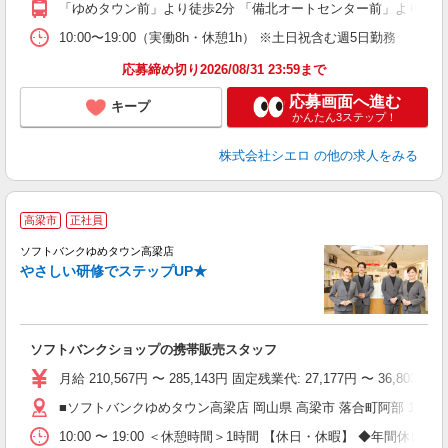
「ゆめタウン前」より徒歩2分 「備北オートセンター前」より徒歩
10:00〜19:00（実働8h・休憩1h） ※土日祝含む週5日勤務
応募締め切り2026/08/31 23:59まで
応募画面へ進む
キープ
かんたん3ステップ！
株式会社シエロ
の他の求人をみる
高梁市
正社員
ソフトバンクゆめタウン高梁店
やさしい研修でステップUP★
で
ソフトバンクショップの携帯販売スタッフ
り
月給 210,567円 〜 285,143円 固定残業代: 27,177
■ソフトバンクゆめタウン高梁店 岡山県 高梁市 落合町阿部 1700
10:00 〜 19:00 ＜休憩時間＞1時間 【休日・休暇】 ◆