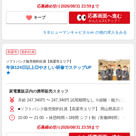
応募締め切り2026/08/31 23:59まで
応募画面へ進む
キープ
かんたん3ステップ！
ＳＢヒューマンキャピタル㈱
の他の求人をみる
高梁市
契約社員
ソフトバンク販売契約社員【高梁市エリア】
年休124日以上◎やさしい研修でステップUP
で
★
ボ
ン
家電量販店内の携帯販売スタッフ
月給 247,340円 〜 247,340円 試用期間なし ※経験・能力による 
■ソフトバンク販売契約社員【高梁市エリア】 岡山県高梁市
10:00 〜 21:00 ＜休憩時間＞1時間 シフト制（実働8時間） 
応募締め切り2026/08/31 23:59まで