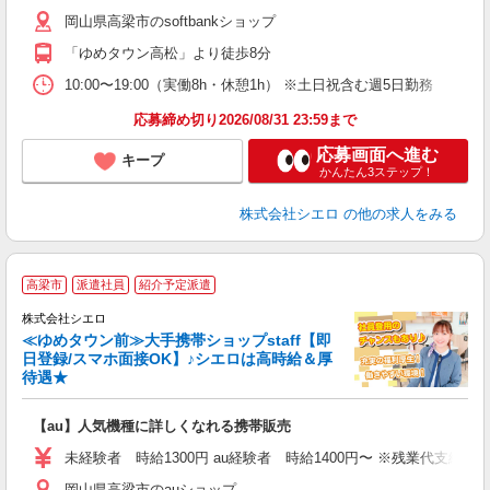
K
岡山県高梁市のsoftbankショップ
貸
「ゆめタウン高松」より徒歩8分
10:00〜19:00（実働8h・休憩1h） ※土日祝含む週5日勤務
応募締め切り2026/08/31 23:59まで
応募画面へ進む
キープ
かんたん3ステップ！
株式会社シエロ
の他の求人をみる
★
高梁市
派遣社員
紹介予定派遣
♪
株式会社シエロ
≪ゆめタウン前≫大手携帯ショップstaff【即
日登録/スマホ面接OK】♪シエロは高時給＆厚
待遇★
い
即
【au】人気機種に詳しくなれる携帯販売
あ
未経験者 時給1300円 au経験者 時給1400円〜 ※残業代支給
通
岡山県高梁市のauショップ