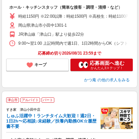
期
ホール・キッチンスタッフ（簡単な接客・調理・清掃・など）
未
短
時給1150円 ※22:00以降：時給1500円 ※高校生：時給1100円
副
岡山県津山市小田中1301-1
員
JR津山線「津山口」駅より徒歩22分
9:00〜翌1:00 上記時間内で週1日、1日2時間からOK（シフト制） ＜シ
応募締め切り2026/08/31 23:59まで
応募画面へ進む
キープ
かんたん3ステップ！
かつ庵
の他の求人をみる
≪
津山市
アルバイト
パート
すき家 津山小田中店
しゅふ活躍中！ランチタイム大歓迎！週2日・
安
1日2h〜応相談♪未経験／扶養内勤務OK☆履歴
書不要
の