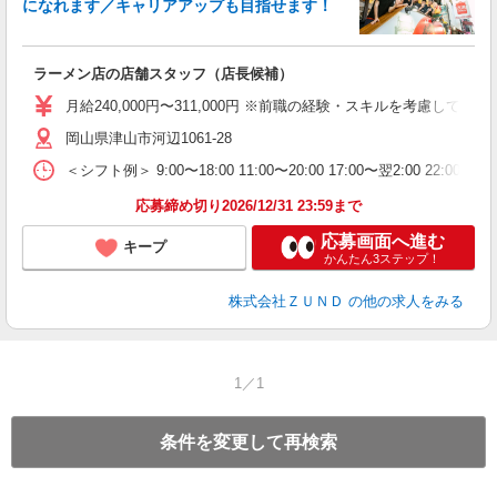
になれます／キャリアアップも目指せます！
社
ラーメン店の店舗スタッフ（店長候補）
入
不
月給240,000円〜311,000円 ※前職の経験・スキルを考慮
髪
岡山県津山市河辺1061-28
会
＜シフト例＞ 9:00〜18:00 11:00〜20:00 17:00〜翌2:00 22:0
社
応募締め切り2026/12/31 23:59まで
応募画面へ進む
キープ
かんたん3ステップ！
株式会社ＺＵＮＤ
の他の求人をみる
1／1
条件を変更して再検索