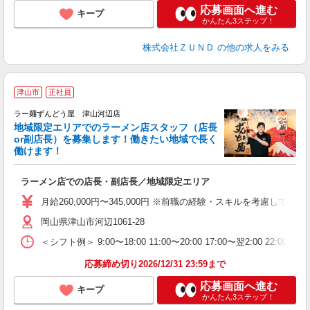
応募画面へ進む
キープ
かんたん3ステップ！
株式会社ＺＵＮＤ
の他の求人をみる
津山市
正社員
ラー麺ずんどう屋 津山河辺店
地域限定エリアでのラーメン店スタッフ（店長
間
or副店長）を募集します！働きたい地域で長く
働けます！
ン
ラーメン店での店長・副店長／地域限定エリア
入
ク
月給260,000円〜345,000円 ※前職の経験・スキルを考慮し
ネ
岡山県津山市河辺1061-28
場
＜シフト例＞ 9:00〜18:00 11:00〜20:00 17:00〜翌2:00 22:0
テ
応募締め切り2026/12/31 23:59まで
応募画面へ進む
キープ
かんたん3ステップ！