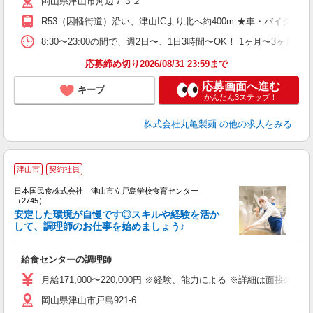
岡山県津山市河辺７３２
～
り
R53（因幡街道）沿い、津山ICより北へ約400m ★車・バイク
勤
べ
8:30〜23:00の間で、週2日〜、1日3時間〜OK！ 1ヶ
迎
応募締め切り2026/08/31 23:59まで
応募画面へ進む
キープ
かんたん3ステップ！
株式会社丸亀製麺
の他の求人をみる
津山市
契約社員
日本国民食株式会社 津山市立戸島学校食育センター
（2745）
安定した環境が自慢です◎スキルや経験を活か
して、調理師のお仕事を始めましょう♪
笑
給食センターの調理師
月給171,000〜220,000円 ※経験、能力による ※詳細は面接
岡山県津山市戸島921-6