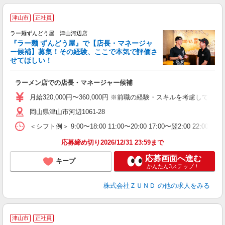
津山市
正社員
し
ラー麺ずんどう屋 津山河辺店
『ラー麺 ずんどう屋』で【店長・マネージャ
ー候補】募集！その経験、ここで本気で評価さ
せてほしい！
ち
ラーメン店での店長・マネージャー候補
入
ク
月給320,000円〜360,000円 ※前職の経験・スキルを考慮
色
岡山県津山市河辺1061-28
通
＜シフト例＞ 9:00〜18:00 11:00〜20:00 17:00〜翌2:00 22:0
割
応募締め切り2026/12/31 23:59まで
応募画面へ進む
キープ
かんたん3ステップ！
株式会社ＺＵＮＤ
の他の求人をみる
津山市
正社員