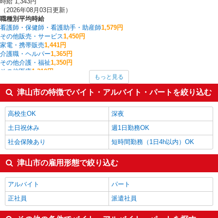
時給 1,343円
（2026年08月03日更新）
職種別平均時給
看護師・保健師・看護助手・助産師
1,579円
その他販売・サービス
1,450円
家電・携帯販売
1,441円
介護職・ヘルパー
1,365円
その他介護・福祉
1,350円
その他医療
1,310円
もっと見る
製造・組立・加工
1,305円
フォークリフト
1,300円
津山市の特徴でバイト・アルバイト・パートを絞り込む
食品製造・加工
1,290円
入出庫・商品管理・検品・検査
1,242円
高校生OK
深夜
津山市の他の職種の平均時給を見る
土日祝休み
週1日勤務OK
社会保険あり
短時間勤務（1日4h以内）OK
津山市の雇用形態で絞り込む
アルバイト
パート
正社員
派遣社員