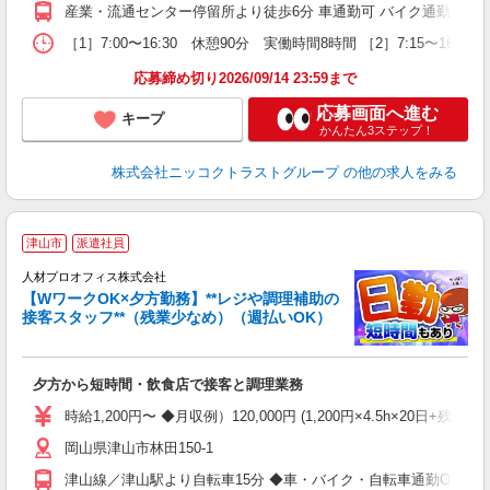
産業・流通センター停留所より徒歩6分 車通勤可 バイク通勤可 自
［1］7:00〜16:30 休憩90分 実働時間8時間 ［2］7:15〜
応募締め切り2026/09/14 23:59まで
応募画面へ進む
キープ
かんたん3ステップ！
株式会社ニッコクトラストグループ
の他の求人をみる
＜
津山市
派遣社員
生
人材プロオフィス株式会社
【WワークOK×夕方勤務】**レジや調理補助の
に
接客スタッフ**（残業少なめ）（週払いOK）
が
即
夕方から短時間・飲食店で接客と調理業務
り
夫
時給1,200円〜 ◆月収例）120,000円 (1,200円×4.5h×20日+残
シ
岡山県津山市林田150-1
車
退
津山線／津山駅より自転車15分 ◆車・バイク・自転車通勤OK