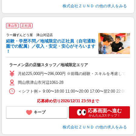
株式会社ＺＵＮＤ
の他の求人をみる
津山市
正社員
ラー麺ずんどう屋 津山河辺店
経験・学歴不問／地域限定の正社員（自宅通勤
圏での配属）／収入・安定・安心がそろいます
！
舗
ラーメン店の店舗スタッフ／地域限定エリア
入
不
月給225,000円〜296,000円 ※前職の経験・スキルを考慮し
髪
岡山県津山市河辺1061-28
会
＜シフト例＞ 9:00〜18:00 11:00〜20:00 17:00〜翌2:00 22:0
社
応募締め切り2026/12/31 23:59まで
応募画面へ進む
キープ
かんたん3ステップ！
株式会社ＺＵＮＤ
の他の求人をみる