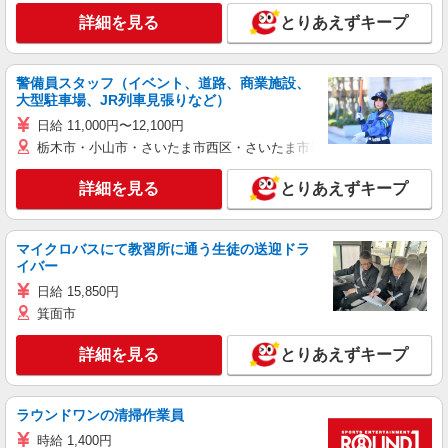
詳細を見る
とりあえずキープ
警備員スタッフ（イベント、道路、商業施設、
大型駐車場、JR列車見張りなど）
日給 11,000円〜12,100円
栃木市・小山市・さいたま市西区・さいたま市岩槻区・久喜市・蓮田
詳細を見る
とりあえずキープ
マイクロバスにて教習所に通う生徒の送迎ドラ
イバー
日給 15,850円
箕面市
詳細を見る
とりあえずキープ
ラウンドワンの清掃作業員
時給 1,400円