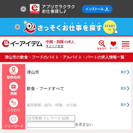
中国・四国
の求人
▼エリア変更
津山市の飲食・フードのバイト・アルバイト・パートの求人情報一覧
津山市
選択
勤務地/駅
飲食・フードすべて
選択
職種
雇用形態、給与、特徴、その他
選択
こだわり
を含まない
フリーワード