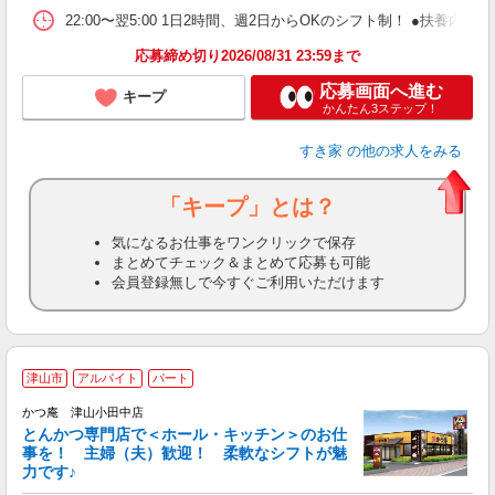
22:00〜翌5:00 1日2時間、週2日からOKのシフト制！ ●扶養内勤務
応募締め切り2026/08/31 23:59まで
応募画面へ進む
キープ
かんたん3ステップ！
すき家
の他の求人をみる
「キープ」とは？
気になるお仕事をワンクリックで保存
まとめてチェック＆まとめて応募も可能
会員登録無しで今すぐご利用いただけます
津山市
アルバイト
パート
かつ庵 津山小田中店
とんかつ専門店で＜ホール・キッチン＞のお仕
事を！ 主婦（夫）歓迎！ 柔軟なシフトが魅
力です♪