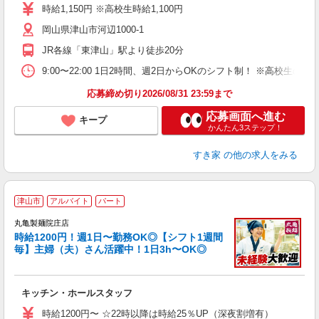
タ
時給1,150円 ※高校生時給1,100円
（
岡山県津山市河辺1000-1
通
社
JR各線「東津山」駅より徒歩20分
9:00〜22:00 1日2時間、週2日からOKのシフト制！ ※高校生
応募締め切り2026/08/31 23:59まで
応募画面へ進む
キープ
かんたん3ステップ！
すき家
の他の求人をみる
津山市
アルバイト
パート
丸亀製麺院庄店
時給1200円！週1日〜勤務OK◎【シフト1週間
毎】主婦（夫）さん活躍中！1日3h〜OK◎
ル
キッチン・ホールスタッフ
入
者
時給1200円〜 ☆22時以降は時給25％UP（深夜割増有）