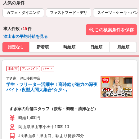
人気の条件
カフェ・ダイニング
ファストフード・デリ
スイーツ・ケーキ・パン
求人件数 :
15
件
この検索条件を保存
津山市の平均時給を見る
指定なし
新着順
時給順
日給順
月給順
津山市
アルバイト
パート
すき家 津山小田中店
学生・フリーター活躍中！高時給が魅力の深夜
バイト♪夜型人間大集合*☆彡･.｡
つ
すき家の店舗スタッフ（接客・調理・清掃など）
履
ミ
時給1,400円
～
岡山県津山市小田中1309-10
勤
社
JR津山線「津山口」駅より徒歩20分