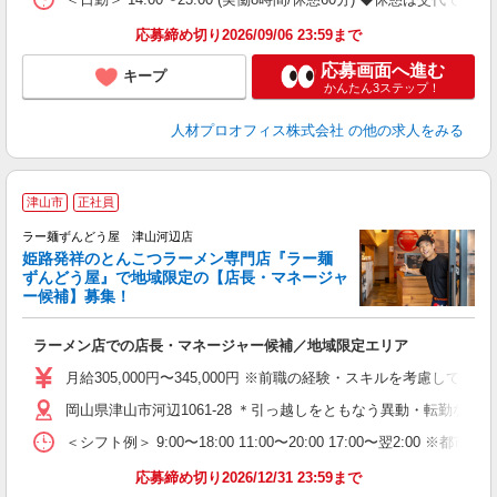
応募締め切り2026/09/06 23:59まで
応募画面へ進む
キープ
かんたん3ステップ！
人材プロオフィス株式会社
の他の求人をみる
津山市
正社員
ラー麺ずんどう屋 津山河辺店
姫路発祥のとんこつラーメン専門店『ラー麺
ずんどう屋』で地域限定の【店長・マネージャ
【
ー候補】募集！
休
ラーメン店での店長・マネージャー候補／地域限定エリア
入
ク
月給305,000円〜345,000円 ※前職の経験・スキルを考慮し
色
岡山県津山市河辺1061-28 ＊引っ越しをともなう異動・転勤なし
通
＜シフト例＞ 9:00〜18:00 11:00〜20:00 17:00〜翌2:00 
割
応募締め切り2026/12/31 23:59まで