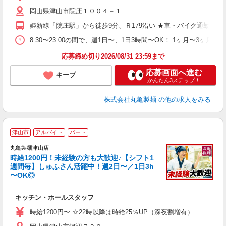
歓
岡山県津山市院庄１００４－１
～
り
姫新線「院庄駅」から徒歩9分、Ｒ179沿い ★車・バイク通勤O
務
8:30〜23:00の間で、週1日〜、1日3時間〜OK！ 1ヶ月
フ
応募締め切り2026/08/31 23:59まで
応募画面へ進む
キープ
かんたん3ステップ！
株式会社丸亀製麺
の他の求人をみる
津山市
アルバイト
パート
丸亀製麺津山店
時給1200円！未経験の方も大歓迎♪【シフト1
週間毎】しゅふさん活躍中！週2日〜／1日3h
〜OK◎
ル
キッチン・ホールスタッフ
入
者
時給1200円〜 ☆22時以降は時給25％UP（深夜割増有）
歓