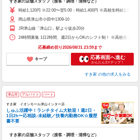
すき家の店舗スタッフ（接客・調理・清掃など）
履
タ
時給1,120円 ※22:00〜翌5:00：時給1,400円 ※高校生時給1,080
（
岡山県津山市小田中1309-10
夜
事
JR津山線「津山口」駅より徒歩20分
24時間募集 1日2時間、週2日からOKのシフト制！ ※高校生のシ
応募締め切り2026/08/31 23:59まで
応募画面へ進む
キープ
かんたん3ステップ！
すき家
の他の求人をみる
≪
津山市
アルバイト
パート
すき家 イオンモール津山インター店
しゅふ活躍中！ランチタイム大歓迎！週2日・
安
1日2h〜応相談♪未経験／扶養内勤務OK☆履歴
書不要
の
すき家の店舗スタッフ（接客・調理・清掃など）
履