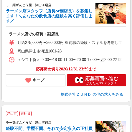
ラー麺ずんどう屋 津山河辺店
ラーメン店スタッフ（店長or副店長）を募集し
ます！＼あなたの飲食店の経験を高く評価しま
す／
ご
ラーメン店での店長・副店長
入
ク
月給275,000円〜360,000円 ※前職の経験・スキルを考慮し
ネ
岡山県津山市河辺1061-28
場
＜シフト例＞ 9:00〜18:00 11:00〜20:00 17:00〜翌2:00 22:0
テ
応募締め切り2026/12/31 23:59まで
応募画面へ進む
キープ
かんたん3ステップ！
株式会社ＺＵＮＤ
の他の求人をみる
津山市
正社員
ラー麺ずんどう屋 津山河辺店
経験不問、学歴不問、それで安定収入の正社員