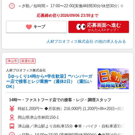
＜夕勤／短時間＞ 17:00〜22:00(実働4時間30分/休憩30分)
応募締め切り2026/09/06 23:59まで
応募画面へ進む
キープ
かんたん3ステップ！
人材プロオフィス株式会社
の他の求人をみる
＜
津山市
派遣社員
も
人材プロオフィス株式会社
【ゆっくり14時から×学生歓迎】**ハンバーガ
た
ー店で接客とレジ業務**（週休2日）（週払い
O
OK）
登
即
14時〜・ファストフード店での接客・レジ・調理スタッフ
り
夫
時給1,200円〜 ◆月収例）216,000円 (1,200円×8h×20日+残業1
シ
岡山県津山市林田150-1
ク
給
津山線／津山駅より自転車15分 ◆車・バイク・自転車通勤OK
あ
＜日勤＞ 14:00〜23:00 (実働8時間/休憩60分) ◆休憩は交代で