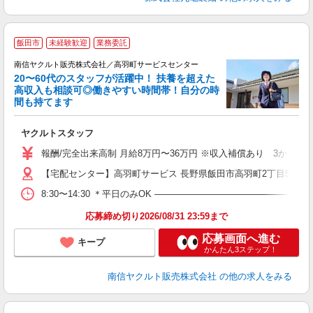
＼
飯田市
未経験歓迎
業務委託
代
南信ヤクルト販売株式会社／高羽町サービスセンター
20〜60代のスタッフが活躍中！ 扶養を超えた
高収入も相談可◎働きやすい時間帯！自分の時
間も持てます
立
ヤクルトスタッフ
未
バ
報酬/完全出来高制 月給8万円〜36万円 ※収入補償あり 3か月間
【宅配センター】高羽町サービス 長野県飯田市高羽町2丁目5番10
8:30〜14:30 ＊平日のみOK ―――――――――――――――
応募締め切り2026/08/31 23:59まで
応募画面へ進む
キープ
かんたん3ステップ！
南信ヤクルト販売株式会社
の他の求人をみる