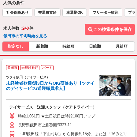
人気の条件
社会保険あり
交通費支給
車通勤OK
フリーター歓迎
ブラ
求人件数 :
240
件
この検索条件を保存
飯田市の平均時給を見る
指定なし
新着順
時給順
日給順
月給順
飯田市
未経験歓迎
パート
ツクイ飯田（デイサービス）
未経験者歓迎/週3日からOK/研修あり【ツクイ
のデイサービス/送迎職員求人】
各
デイサービス 送迎スタッフ（ケアドライバー）
入
り
時給1,061円 ★土日祝日は時給100円アップ！
リ
長野県飯田市上郷別府3327-11
ー
O
・JR飯田線「下山村駅」から徒歩約15分、または「JAみどりの