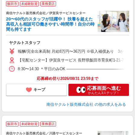
＼
飯田市
未経験歓迎
業務委託
代
南信ヤクルト販売株式会社／伊賀良サービスセンター
20〜60代のスタッフが活躍中！ 扶養を超えた
高収入も相談可◎働きやすい時間帯！自分の時
間も持てます
立
ヤクルトスタッフ
未
バ
報酬/完全出来高制 月給8万円〜36万円 ※収入補償あり 3か月間
【宅配センター】伊賀良サービス 長野県飯田市育良町1-21-7
8:30〜14:30 ＊平日のみOK ―――――――――――――――
応募締め切り2026/08/31 23:59まで
応募画面へ進む
キープ
かんたん3ステップ！
南信ヤクルト販売株式会社
の他の求人をみる
＼
飯田市
未経験歓迎
業務委託
代
南信ヤクルト販売株式会社／川路サービスセンター