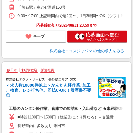
「切石駅」車7分/国道153号
9:00〜17:00 上記時間内で週2回〜、1日3時間〜OK（シフト制）
応募締め切り2026/08/31 23:59まで
応募画面へ進む
キープ
かんたん3ステップ！
株式会社ココスジャパン
の他の求人をみる
≪
飯田市
未経験歓迎
派遣社員
株式会社テクノ・サービス 長野県エリア（03）
＜求人数10000件以上＞かんたん軽作業♪加工
、検査、レジ打ち他。即払いOK！履歴書不要
◎
お
工場のカンタン軽作業、倉庫での箱詰め・入出荷など ★未経験OKのお
未
ア
■時給1100円〜1500円（就業先により異なる）＋交通費
の
長野県内に多数あり 飯田市