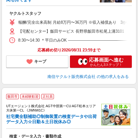
立
ヤクルトスタッフ
未
バ
報酬/完全出来高制 月給8万円〜36万円 ※収入補償あり 3か月間
【宅配センター】飯田サービス 長野県飯田市松尾上溝3101
8:30〜14:30 ＊平日のみOK ―――――――――――――――
応募締め切り2026/08/31 23:59まで
応募画面へ進む
キープ
かんたん3ステップ！
南信ヤクルト販売株式会社
の他の求人をみる
飯田市
未経験歓迎
正社員
UTエージェント株式会社 AGT中部第一CU AGT松本エリア
大休第一CL 《JWNW1C》
社宅費全額補助◎制御装置の検査データや出荷
データ入力☆日勤＆土日祝休み◎
部
検査・データ入力・書類作成
入