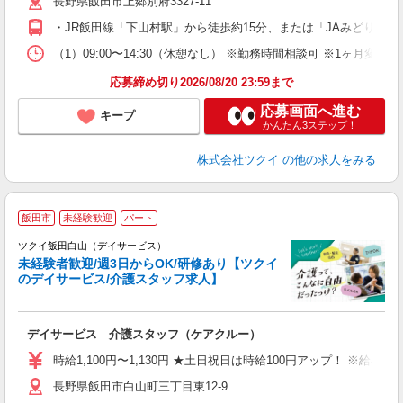
長野県飯田市上郷別府3327-11
ー
O
・JR飯田線「下山村駅」から徒歩約15分、または「JAみどりの
な
（1）09:00〜14:30（休憩なし） ※勤務時間相談可 ※1ヶ月変
髪
応募締め切り2026/08/20 23:59まで
応募画面へ進む
キープ
かんたん3ステップ！
株式会社ツクイ
の他の求人をみる
飯田市
未経験歓迎
パート
ツクイ飯田白山（デイサービス）
未経験者歓迎/週3日からOK/研修あり【ツクイ
のデイサービス/介護スタッフ求人】
各
デイサービス 介護スタッフ（ケアクルー）
入
り
時給1,100円〜1,130円 ★土日祝日は時給100円アップ！ ※給
リ
長野県飯田市白山町三丁目東12-9
ー