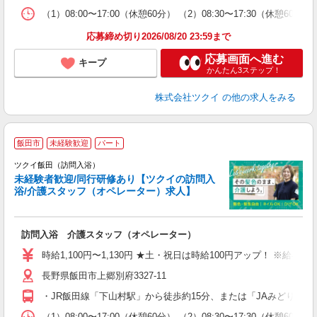
な
（1）08:00〜17:00（休憩60分） （2）08:30〜17:30（休
髪
応募締め切り2026/08/20 23:59まで
応募画面へ進む
キープ
かんたん3ステップ！
株式会社ツクイ
の他の求人をみる
飯田市
未経験歓迎
パート
ツクイ飯田（訪問入浴）
未経験者歓迎/同行研修あり【ツクイの訪問入
浴/介護スタッフ（オペレーター）求人】
各
訪問入浴 介護スタッフ（オペレーター）
入
り
時給1,100円〜1,130円 ★土・祝日は時給100円アップ！ ※給
リ
長野県飯田市上郷別府3327-11
ー
O
・JR飯田線「下山村駅」から徒歩約15分、または「JAみどりの
な
（1）08:00〜17:00（休憩60分） （2）08:30〜17:30（休憩