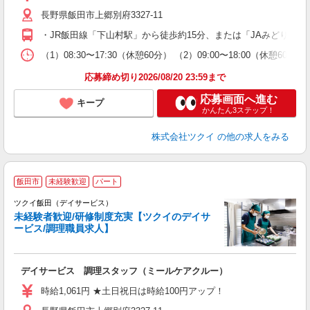
リ
長野県飯田市上郷別府3327-11
ー
O
・JR飯田線「下山村駅」から徒歩約15分、または「JAみどりの
な
（1）08:30〜17:30（休憩60分） （2）09:00〜18:00
髪
応募締め切り2026/08/20 23:59まで
応募画面へ進む
キープ
かんたん3ステップ！
株式会社ツクイ
の他の求人をみる
飯田市
未経験歓迎
パート
ツクイ飯田（デイサービス）
未経験者歓迎/研修制度充実【ツクイのデイサ
ービス/調理職員求人】
各
デイサービス 調理スタッフ（ミールケアクルー）
入
り
時給1,061円 ★土日祝日は時給100円アップ！
リ