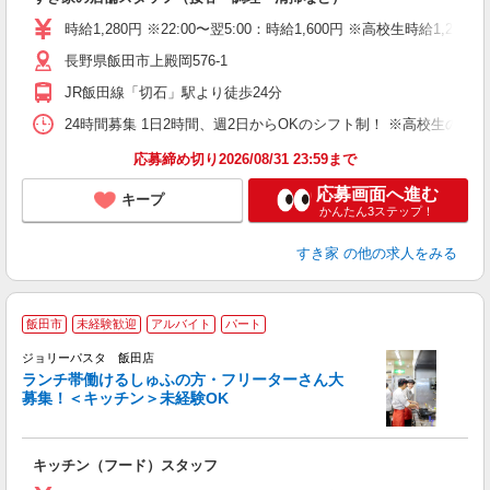
履
タ
時給1,280円 ※22:00〜翌5:00：時給1,600円 ※高校生時給1,200
（
長野県飯田市上殿岡576-1
夜
事
JR飯田線「切石」駅より徒歩24分
24時間募集 1日2時間、週2日からOKのシフト制！ ※高校生のシ
応募締め切り2026/08/31 23:59まで
応募画面へ進む
キープ
かんたん3ステップ！
すき家
の他の求人をみる
飯田市
未経験歓迎
アルバイト
パート
ジョリーパスタ 飯田店
ランチ帯働けるしゅふの方・フリーターさん大
募集！＜キッチン＞未経験OK
ピ
キッチン（フード）スタッフ
未