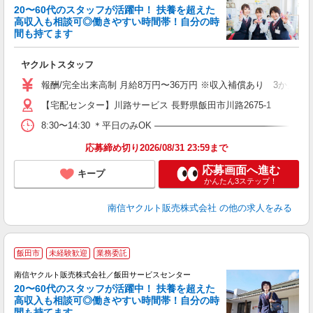
20〜60代のスタッフが活躍中！ 扶養を超えた
高収入も相談可◎働きやすい時間帯！自分の時
間も持てます
立
ヤクルトスタッフ
未
バ
報酬/完全出来高制 月給8万円〜36万円 ※収入補償あり 3か月間
【宅配センター】川路サービス 長野県飯田市川路2675-1
8:30〜14:30 ＊平日のみOK ―――――――――――――――
応募締め切り2026/08/31 23:59まで
応募画面へ進む
キープ
かんたん3ステップ！
南信ヤクルト販売株式会社
の他の求人をみる
＼
飯田市
未経験歓迎
業務委託
代
南信ヤクルト販売株式会社／飯田サービスセンター
20〜60代のスタッフが活躍中！ 扶養を超えた
高収入も相談可◎働きやすい時間帯！自分の時
間も持てます