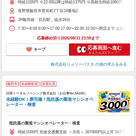
（
時給1100円 ※22:00以降は時給1375円 ※高校生時給1080円
給
長野県飯田市育良町2丁目24番地2
JR飯田線「切石駅」徒歩16分
7:30〜9:00 9:00〜17:00 17:00〜22:00 22:0
応募締め切り2026/08/31 23:59まで
応募画面へ進む
キープ
かんたん3ステップ！
株式会社ジョリーパスタ
の他の求人をみる
◎
飯田市
未経験歓迎
派遣社員
n
日研トータルソーシング株式会社（お仕事No.5A160）
ー
未経験OK！寮完備！抵抗器の製造マシンオペ
z
レーター・検査
談
W
抵抗器の製造マシンオペレーター・検査
ク
残
時給1500円 別途交通費支給 ＜月収＞ 267000円以上可 167.55H＋深
服