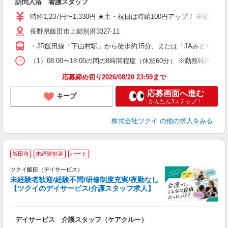
訪問入浴 看護スタッフ
入
り
時給1,237円〜1,330円 ★土・祝日は時給100円アップ！ ※給
リ
長野県飯田市上郷別府3327-11
ー
O
・JR飯田線「下山村駅」から徒歩約15分、または「JAみどりの
な
（1）08:00〜18:00の間の8時間程度（休憩60分） ※勤務時間相
髪
応募締め切り2026/08/20 23:59まで
応募画面へ進む
キープ
かんたん3ステップ！
株式会社ツクイ
の他の求人をみる
飯田市
未経験歓迎
パート
ツクイ飯田（デイサービス）
未経験者歓迎/経験不問/研修制度充実/夜勤なし
【ツクイのデイサービス/介護スタッフ求人】
各
デイサービス 介護スタッフ（ケアクルー）
入