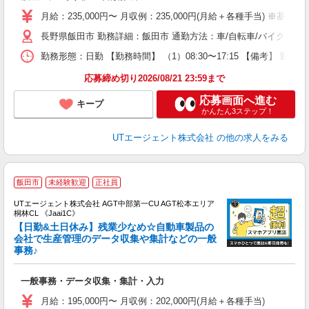
場
月給：235,000円〜 月収例：235,000円(月給＋各種手当) ※基本
タ
長野県飯田市 勤務詳細：飯田市 通勤方法：車/自転車/バイク 最
休
場
勤務形態：日勤 【勤務時間】 （1）08:30〜17:15 【備考】 
通
り
応募締め切り2026/08/21 23:59まで
応募画面へ進む
キープ
かんたん3ステップ！
UTエージェント株式会社
の他の求人をみる
飯田市
未経験歓迎
正社員
UTエージェント株式会社 AGT中部第一CU AGT松本エリア
桐林CL 《Jaai1C》
【日勤&土日休み】残業少なめ☆自動車製品の
会社で生産管理のデータ収集や集計などの一般
事務♪
る
入
一般事務・データ収集・集計・入力
場
タ
月給：195,000円〜 月収例：202,000円(月給＋各種手当)