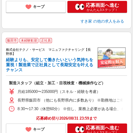
応募画面へ進む
キープ
かんたん3ステップ！
すき家
の他の求人をみる
飯田市
未経験歓迎
正社員
株式会社テクノ・サービス マニュファクチャリング【長
野県】
経験よりも、安定して働きたいという気持ちを
重視！製造業で正社員として長期安定を叶える
チャンス
く
入
製造スタッフ（組立・加工・目視検査・機械操作など）
未
あ
月給185000〜235000円（スキル・経験を考慮）
遣
長野県飯田市 （他にも長野県内に多数あり） ※勤務地はご希望を
8:30〜17:30（休憩60分） ※但し、業務上必要がある場合
応募締め切り2026/08/31 23:59まで
応募画面へ進む
キープ
かんたん3ステップ！