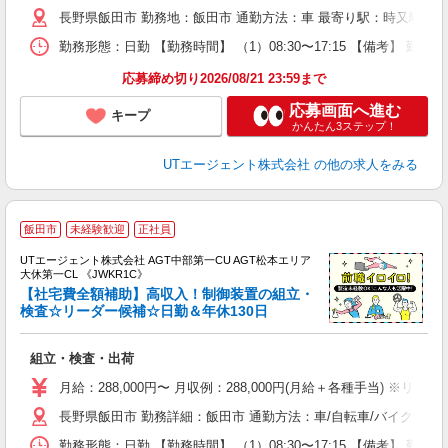
休
長野県飯田市 勤務地：飯田市 通勤方法：車 最寄り駅：時又駅から
場
通
勤務形態：日勤 【勤務時間】 （1）08:30〜17:15 【備考】 
り
応募締め切り2026/08/21 23:59まで
応募画面へ進む
キープ
かんたん3ステップ！
UTエージェント株式会社
の他の求人をみる
飯田市
未経験歓迎
正社員
UTエージェント株式会社 AGT中部第一CU AGT松本エリア
大休第一CL 《JWKR1C》
【社宅費全額補助】高収入！制御装置の組立・
検査☆リーダー候補☆日勤＆年休130日
る
組立・検査・出荷
入
場
月給：288,000円〜 月収例：288,000円(月給＋各種手当) ※リー
タ
長野県飯田市 勤務詳細：飯田市 通勤方法：車/自転車/バイク 最
休
場
勤務形態：日勤 【勤務時間】 （1）08:30〜17:15 【備考】 