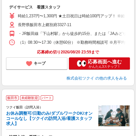
各
デイサービス 看護スタッフ
入
り
時給1,237円〜1,300円 ★土日祝日は時給100円アップ！ ※給
リ
長野県飯田市上郷別府3327-11
ー
O
・JR飯田線「下山村駅」から徒歩約15分、または「JAみどりの
な
（1）08:30〜17:30（休憩60分） ※勤務時間相談可 ※月平
髪
応募締め切り2026/08/20 23:59まで
応募画面へ進む
キープ
かんたん3ステップ！
株式会社ツクイ
の他の求人をみる
飯田市
未経験歓迎
パート
ツクイ飯田（訪問入浴）
お休み調整可/日勤のみ/ダブルワークOK/オン
コールなし【ツクイの訪問入浴/看護スタッフ
求人】
各