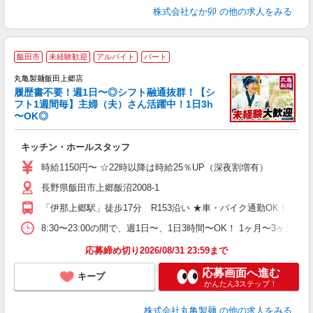
株式会社なか卯
の他の求人をみる
飯田市
未経験歓迎
アルバイト
パート
丸亀製麺飯田上郷店
履歴書不要！週1日〜◎シフト融通抜群！【シ
フト1週間毎】主婦（夫）さん活躍中！1日3h
〜OK◎
ル
キッチン・ホールスタッフ
入
者
時給1150円〜 ☆22時以降は時給25％UP（深夜割増有）
歓
長野県飯田市上郷飯沼2008-1
～
り
「伊那上郷駅」徒歩17分 R153沿い ★車・バイク通勤OK！
務
8:30〜23:00の間で、週1日〜、1日3時間〜OK！ 1ヶ月
フ
応募締め切り2026/08/31 23:59まで
応募画面へ進む
キープ
かんたん3ステップ！
株式会社丸亀製麺
の他の求人をみる