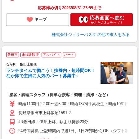
応募締め切り2026/08/31 23:59まで
応募画面へ進む
キープ
かんたん3ステップ！
株式会社ジョリーパスタ
の他の求人をみる
飯田市
未経験歓迎
アルバイト
パート
気
なか卯 飯田上郷店
ランチタイムで働こう！扶養内・短時間OK！
なか卯で主婦に人気のパート募集中♪
き
接客・調理スタッフ（簡単な接客・調理・清掃・など）
未
O
時給1100円 22:00〜翌5:00：時給1375円 高校生：時給1061円
イ
長野県飯田市上郷飯沼1591-2
補
JR飯田線「伊那上郷」駅より徒歩23分
24時間募集 上記時間内で週1日、1日2時間からOK（シフト制） 