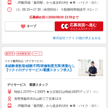
O
・JR飯田線「飯田駅」から徒歩約14分 ★車・バイク・自転車通
な
（1）08:15〜17:30（休憩60分） ※勤務時間相談可 ※1ヶ月変
髪
応募締め切り2026/08/20 23:59まで
応募画面へ進む
キープ
かんたん3ステップ！
株式会社ツクイ
の他の求人をみる
飯田市
未経験歓迎
パート
ツクイ飯田白山（デイサービス）
未経験者歓迎/経験不問/研修制度充実/夜勤なし
【ツクイのデイサービス/看護スタッフ求人】
各
デイサービス 看護スタッフ
入
り
時給1,237円〜1,330円 ★土日祝日は時給100円アップ！ ※給
リ
長野県飯田市白山町三丁目東12-9
ー
O
・JR飯田線「飯田駅」から徒歩約14分 ★車・バイク・自転車通