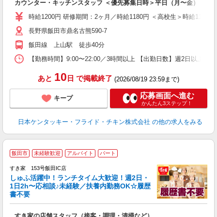
カウンター・キッチンスタッフ ＜優先募集日時＞平日（月〜金） 17:00〜
未
ダ
時給1200円 研修期間：2ヶ月／時給1180円 ＜高校生＞時給1100円
昇
長野県飯田市鼎名古熊590-7
上
か
飯田線 上山駅 徒歩40分
【勤務時間】9:00〜22:00／3時間以上 【出勤日数】週2日以
10
あと
日
で掲載終了
(2026/08/19 23:59まで)
応募画面へ進む
キープ
かんたん3ステップ！
日本ケンタッキー・フライド・チキン株式会社
の他の求人をみる
≪
飯田市
未経験歓迎
アルバイト
パート
すき家 153号飯田IC店
しゅふ活躍中！ランチタイム大歓迎！週2日・
安
1日2h〜応相談♪未経験／扶養内勤務OK☆履歴
書不要
の
すき家の店舗スタッフ（接客・調理・清掃など）