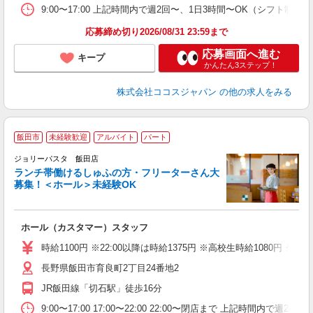
9:00〜17:00 上記時間内で週2回〜、1日3時間〜OK（シフト制）
応募締め切り2026/08/31 23:59まで
応募画面へ進む
キープ
かんたん3ステップ！
株式会社ココスジャパン
の他の求人をみる
飯田市
未経験歓迎
アルバイト
パート
ジョリーパスタ 飯田店
ランチ帯働けるしゅふの方・フリーターさん大
募集！＜ホール＞未経験OK
ま
ホール（カスタマー）スタッフ
未
（
時給1100円 ※22:00以降は時給1375円 ※高校生時給1080円
給
長野県飯田市育良町2丁目24番地2
JR飯田線「切石駅」徒歩16分
9:00〜17:00 17:00〜22:00 22:00〜閉店まで 上記