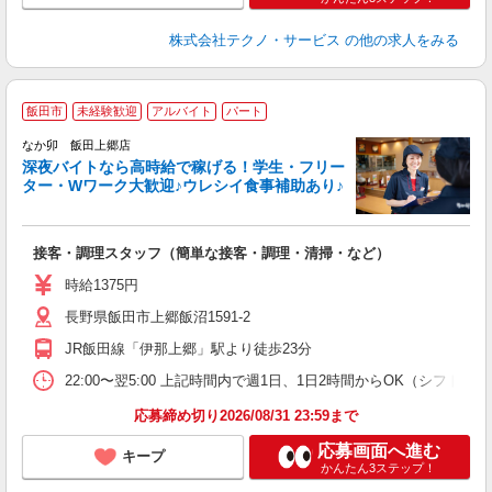
株式会社テクノ・サービス
の他の求人をみる
飯田市
未経験歓迎
アルバイト
パート
ん
なか卯 飯田上郷店
深夜バイトなら高時給で稼げる！学生・フリー
ター・Wワーク大歓迎♪ウレシイ食事補助あり♪
助
と
接客・調理スタッフ（簡単な接客・調理・清掃・など）
未
日
時給1375円
K
長野県飯田市上郷飯沼1591-2
い
JR飯田線「伊那上郷」駅より徒歩23分
22:00〜翌5:00 上記時間内で週1日、1日2時間からOK（シフト
応募締め切り2026/08/31 23:59まで
応募画面へ進む
キープ
かんたん3ステップ！