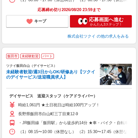
髪
応募締め切り2026/08/20 23:59まで
応募画面へ進む
キープ
かんたん3ステップ！
株式会社ツクイ
の他の求人をみる
飯田市
未経験歓迎
パート
ツクイ飯田白山（デイサービス）
未経験者歓迎/週3日からOK/研修あり【ツクイ
のデイサービス/送迎職員求人】
各
デイサービス 送迎スタッフ（ケアドライバー）
入
り
時給1,061円 ★土日祝日は時給100円アップ！
リ
長野県飯田市白山町三丁目東12-9
ー
O
・JR飯田線「飯田駅」から徒歩約14分 ★車・バイク・自転車通
な
（1）08:15〜10:00（休憩なし） （2）15:30〜17:45（
髪