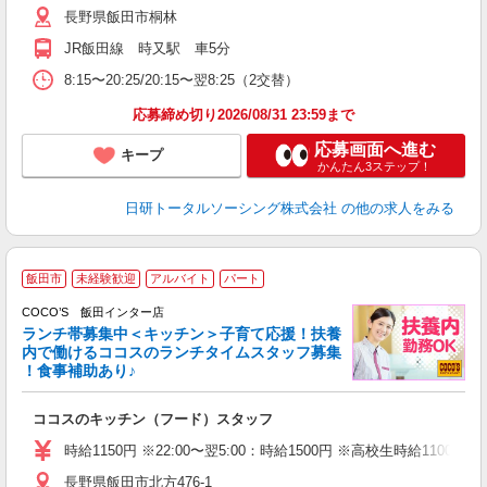
長野県飯田市桐林
JR飯田線 時又駅 車5分
8:15〜20:25/20:15〜翌8:25（2交替）
応募締め切り2026/08/31 23:59まで
応募画面へ進む
キープ
かんたん3ステップ！
日研トータルソーシング株式会社
の他の求人をみる
飯田市
未経験歓迎
アルバイト
パート
COCO’S 飯田インター店
ランチ帯募集中＜キッチン＞子育て応援！扶養
内で働けるココスのランチタイムスタッフ募集
！食事補助あり♪
あ
ココスのキッチン（フード）スタッフ
未
（
時給1150円 ※22:00〜翌5:00：時給1500円 ※高校生時給1100
長野県飯田市北方476-1