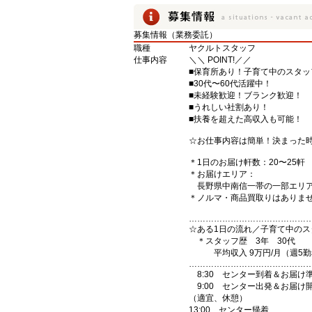
募集情報（業務委託）
職種
ヤクルトスタッフ
仕事内容
＼＼ POINT!／／
■保育所あり！子育て中のスタッ
■30代〜60代活躍中！
■未経験歓迎！ブランク歓迎！
■うれしい社割あり！
■扶養を超えた高収入も可能！
☆お仕事内容は簡単！決まった
＊1日のお届け軒数：20〜25軒
＊お届けエリア：
長野県中南信一帯の一部エリア
＊ノルマ・商品買取りはありま
……………………………………
☆ある1日の流れ／子育て中のス
＊スタッフ歴 3年 30代
平均収入 9万円/月（週5勤務
……………………………………
8:30 センター到着＆お届け
9:00 センター出発＆お届け
（適宜、休憩）
13:00 センター帰着