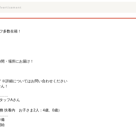
フ多数在籍！
時間・場所にお届け！
 ※詳細についてはお問い合わせください
せん！
………
タッフAさん
 扶養内 お子さま2人：4歳、0歳）
………
準備
開始