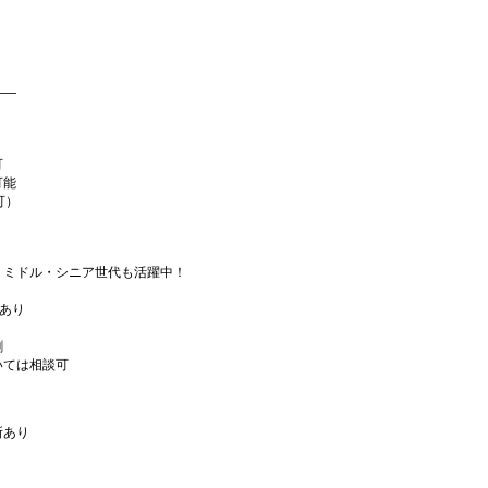
――
可
可能
可）
、ミドル・シニア世代も活躍中！
あり
割
いては相談可
所あり