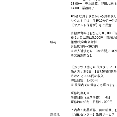
13:00〜 売上計算、翌日お届
14:00 業務終了
■小さなお子さまがいるお母さ
ヤクルトでは、生後10か月〜利
【ヤクルト保育所】をご用意！
月額保育料はおひとり8，000円
※ 2人目以降は5,000円！職
給与
報酬/完全出来高制
月給8万円〜36万円
※収入補償あり 3か月間／10
※試用期間なし
【ガッツリ働く40代スタッフ 
働き方：週5日・1日7.5時間勤
月収21万0000円の収入
時給目安：1,400円
※ 扶養内での働き方も選べます
研修制度あり
研修日数（座学研修） 4日
研修時の給与 日額4，000円
＊内容：商品研修、菌の研修、
勤務地
【宅配センター】飯田サービス