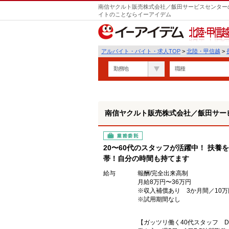
南信ヤクルト販売株式会社／飯田サービスセンターの
イトのことならイーアイデム
北陸・甲信越
アルバイト・バイト・求人TOP
>
北陸・甲信越
>
勤務地
職種
南信ヤクルト販売株式会社／飯田サー
業務委託
20〜60代のスタッフが活躍中！ 扶
帯！自分の時間も持てます
給与
報酬/完全出来高制
月給8万円〜36万円
※収入補償あり 3か月間／10万
※試用期間なし
【ガッツリ働く40代スタッフ 