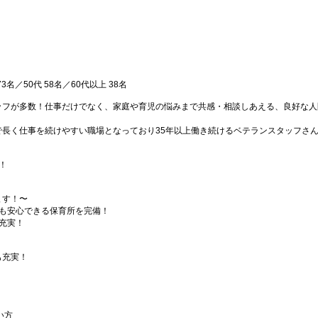
 73名／50代 58名／60代以上 38名
ッフが多数！仕事だけでなく、家庭や育児の悩みまで共感・相談しあえる、良好な人
で長く仕事を続けやすい職場となっており35年以上働き続けるベテランスタッフさ
！
ます！〜
んも安心できる保育所を完備！
充実！
も充実！
い方