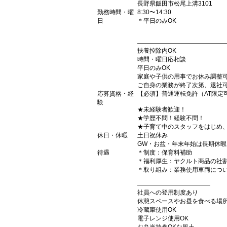
長野県飯田市松尾上溝3101
勤務時間・曜
8:30〜14:30
日
＊平日のみOK
――――――――――――――
扶養控除内OK
時間・曜日応相談
平日のみOK
家庭や子供の用事でお休み調整
ご自身の業務が終了次第、退社
応募資格・経
【必須】普通運転免許（AT限定
験
★未経験者歓迎！
★学歴不問！経験不問！
★子育て中のスタッフをはじめ
休日・休暇
土日祝休み
GW・お盆・年末年始は長期休暇
待遇
＊制度：保育料補助
＊福利厚生：ヤクルト商品の社
＊取り組み：業務使用車両につ
――――――――――――
社員への登用制度あり
休憩スペースやお昼を食べる場
冷蔵庫使用OK
電子レンジ使用OK