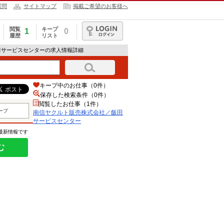
質問
サイトマップ
掲載ご希望のお客様へ
閲覧
キープ
1
0
履歴
リスト
ログイン
田サービスセンターの求人情報詳細
キープ中のお仕事（0件）
保存した検索条件（
0
件）
閲覧したお仕事（1件）
ープ
南信ヤクルト販売株式会社／飯田
サービスセンター
の最新情報です
む