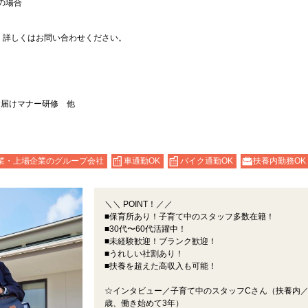
務の場合
。詳しくはお問い合わせください。
お届けマナー研修 他
業・上場企業のグループ会社
車通勤OK
バイク通勤OK
扶養内勤務OK
＼＼ POINT！／／
■保育所あり！子育て中のスタッフ多数在籍！
■30代〜60代活躍中！
■未経験歓迎！ブランク歓迎！
■うれしい社割あり！
■扶養を超えた高収入も可能！
☆インタビュー／子育て中のスタッフCさん（扶養内／
歳、働き始めて3年）