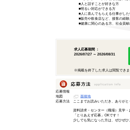
■人と話すことが好きな方
■明るい対応ができる方
■人に喜んでもらえる仕事がした
■販売や飲食店など、接客の経験
■健康に関心のある方、社会貢献
求人応募期間 ：
2026/07/27 ～ 2026/08/31
※掲載を終了した求人は閲覧できま
応募情報
地図
面接地
応募方法
ここまでお読みいただき、ありがと
資料請求・センター（職場）見学・
「とりあえず応募」OKです！
少しでも気になった方は、ぜひぜひ