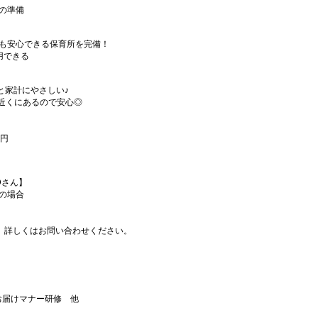
けの準備
んも安心できる保育所を完備！
用できる
と家計にやさしい♪
場の近くにあるので安心◎
万円
Dさん】
務の場合
。詳しくはお問い合わせください。
お届けマナー研修 他