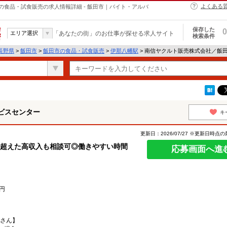
よくある
食品・試食販売の求人情報詳細 - 飯田市｜バイト・アルバ
保存した
0
エリア選択
「あなたの街」のお仕事が探せる求人サイト
検索条件
長野県
>
飯田市
>
飯田市の食品・試食販売
>
伊那八幡駅
> 南信ヤクルト販売株式会社／飯
ビスセンター
キ
更新日：2026/07/27 ※更新日時点
養を超えた高収入も相談可◎働きやすい時間
応募画面へ進
円
Dさん】