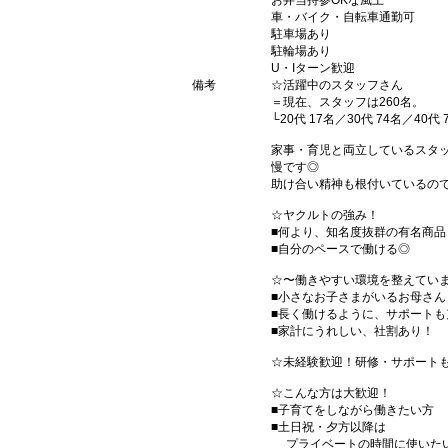
お弁当持参OKな風土
車・バイク・自転車通勤可
駐車場あり
駐輪場あり
U・Iターン歓迎
備考
☆活躍中のスタッフさん
＝現在、スタッフは260名。
└20代 17名／30代 74名／40代
家事・育児と両立しているスタ
慢です◎
助け合い精神も根付いているの
☆ヤクルトの強み！
■何より、知名度抜群の有名商品
■自分のペースで働ける◎
☆〜働きやすい環境を整えてい
■小さなお子さまがいるお母さ
■長く働けるように、サポートも
■家計にうれしい、社割あり！
☆未経験歓迎！研修・サポート
☆こんな方は大歓迎！
■子育てをしながら働きたい方
■土日祝・夕方以降は
プライベートの時間に使いた