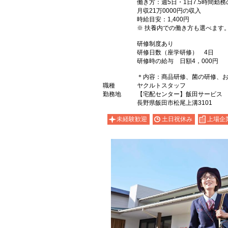
働き方：週5日・1日7.5時間勤
月収21万0000円の収入
時給目安：1,400円
※ 扶養内での働き方も選べます
研修制度あり
研修日数（座学研修） 4日
研修時の給与 日額4，000円
＊内容：商品研修、菌の研修、
職種
ヤクルトスタッフ
勤務地
【宅配センター】飯田サービス
長野県飯田市松尾上溝3101
未経験歓迎
土日祝休み
上場企