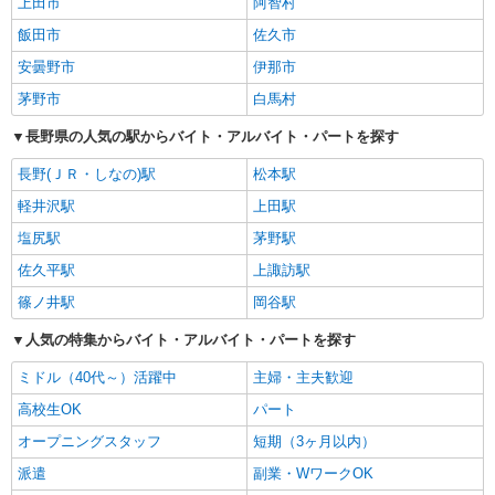
上田市
阿智村
飯田市
佐久市
安曇野市
伊那市
茅野市
白馬村
長野県の人気の駅からバイト・アルバイト・パートを探す
長野(ＪＲ・しなの)駅
松本駅
軽井沢駅
上田駅
塩尻駅
茅野駅
佐久平駅
上諏訪駅
篠ノ井駅
岡谷駅
人気の特集からバイト・アルバイト・パートを探す
ミドル（40代～）活躍中
主婦・主夫歓迎
高校生OK
パート
オープニングスタッフ
短期（3ヶ月以内）
派遣
副業・WワークOK