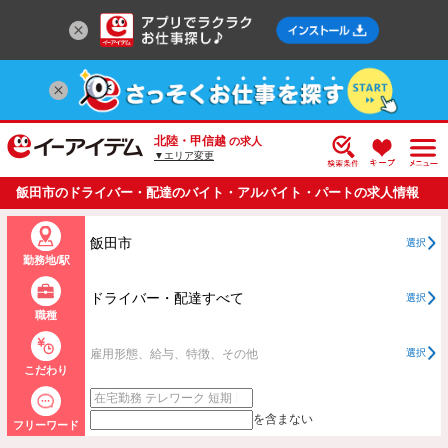
北陸・甲信越
の求人
▼エリア変更
飯田市のドライバー・配達のバイト・アルバイト・パートの求人情報
一覧
飯田市
選択
勤務地/駅
ドライバー・配達すべて
選択
職種
雇用形態、給与、特徴、その他
選択
こだわり
を含まない
フリーワード