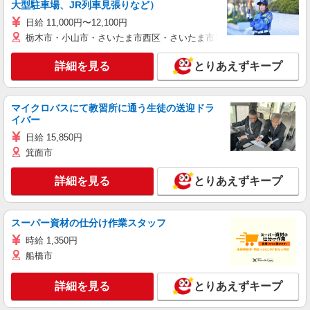
大型駐車場、JR列車見張りなど）
日給 11,000円〜12,100円
栃木市・小山市・さいたま市西区・さいたま市岩槻区・久喜市・蓮田
詳細を見る
とりあえずキープ
マイクロバスにて教習所に通う生徒の送迎ドラ
イバー
日給 15,850円
箕面市
詳細を見る
とりあえずキープ
スーパー資材の仕分け作業スタッフ
時給 1,350円
船橋市
詳細を見る
とりあえずキープ