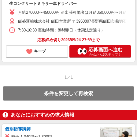
生コンクリートミキサー車ドライバー
未
ミ
月給270000〜450000円 ※出張可能者は月給350,000円〜月
あ
飯盛運輸株式会社 飯田営業所 〒3950807長野県飯田市鼎切石1163
社
7:30-16:30 実働時間：8時間/日（休憩法定通り）
応募締め切り2026/09/24 23:59まで
応募画面へ進む
キープ
かんたん3ステップ！
1／1
条件を変更して再検索
あなたにおすすめの求人情報
個別指導講師
時給 1,040円〜1,390円