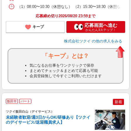
な
（1）08:00〜10:30（休憩なし） （2）15:30〜18:3
髪
応募締め切り2026/08/20 23:59まで
応募画面へ進む
キープ
かんたん3ステップ！
株式会社ツクイ
の他の求人をみる
「キープ」とは？
気になるお仕事をワンクリックで保存
まとめてチェック＆まとめて応募も可能
会員登録無しで今すぐご利用いただけます
飯田市
パート
新着
ツクイ飯田白山（デイサービス）
未経験者歓迎/週3日からOK/研修あり【ツクイ
のデイサービス/送迎職員求人】