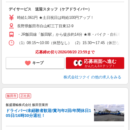
各
デイサービス 送迎スタッフ（ケアドライバー）
入
り
時給1,061円 ★土日祝日は時給100円アップ！
リ
ー
長野県飯田市白山町三丁目東12-9
O
・JR飯田線「飯田駅」から徒歩約14分 ★車・バイク・自転車通
な
（1）08:15〜10:00（休憩なし） （2）15:30〜17:45（
髪
応募締め切り2026/08/20 23:59まで
応募画面へ進む
キープ
かんたん3ステップ！
株式会社ツクイ
の他の求人をみる
コ
飯田市
正社員
飯盛運輸株式会社 飯田営業所
ドライバー/未経験者歓迎/賞与年2回/年間休日1
05日/16時30分退社！
し