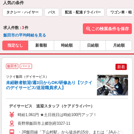
人気の条件
タクシー・ハイヤー
バス
配送・配達ドライバー
ワゴン車・軽
求人件数 :
3
件
この検索条件を保存
飯田市の平均時給を見る
指定なし
新着順
時給順
日給順
月給順
飯田市
パート
新着
ツクイ飯田（デイサービス）
未経験者歓迎/週3日からOK/研修あり【ツクイ
のデイサービス/送迎職員求人】
各
デイサービス 送迎スタッフ（ケアドライバー）
入
り
時給1,061円 ★土日祝日は時給100円アップ！
リ
ー
長野県飯田市上郷別府3327-11
O
・JR飯田線「下山村駅」から徒歩約15分、または「JAみどりの