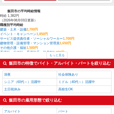
飯田市の平均時給情報
時給 1,382円
（2026年08月03日更新）
職種別平均時給
建築・土木・設備
2,700円
イベント・キャンペーン
1,850円
サービス提供責任者・ソーシャルワーカー
1,700円
建物管理・設備管理・マンション管理員
1,650円
その他介護・福祉
1,500円
看護師・保健師・看護助手・助産師
1,492円
もっと見る
家電・携帯販売
1,476円
介護職・ヘルパー
1,431円
飯田市の特徴でバイト・アルバイト・パートを絞り込む
その他飲食・フード
1,400円
製造・組立・加工
1,374円
深夜
社会保険あり
飯田市の他の職種の平均時給を見る
シニア（60代～）活躍中
ミドル（40代～）活躍中
土日祝休み
高校生OK
飯田市の雇用形態で絞り込む
アルバイト
パート