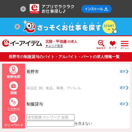
北陸・甲信越
の求人
▼エリア変更
長野市の制服貸与のバイト・アルバイト・パートの求人情報一覧
長野市
選択
勤務地/駅
未設定
例）食品、事務、アパレル
選択
職種
制服貸与
選択
こだわり
を含まない
フリーワード