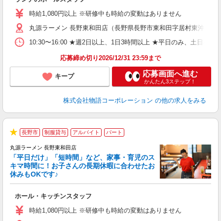
入
活
時給1,080円以上 ※研修中も時給の変動はありません
（
丸源ラーメン 長野東和田店（長野県長野市東和田字居村東沖509-3
n
日
10:30〜16:00 ★週2日以上、1日3時間以上 ★平日のみ、
煙
あ
応募締め切り2026/12/31 23:59まで
応募画面へ進む
キープ
かんたん3ステップ！
株式会社物語コーポレーション
の他の求人をみる
長野市
制服貸与
アルバイト
パート
★
丸源ラーメン 長野東和田店
「平日だけ」「短時間」など、家事・育児のス
キマ時間に！お子さんの長期休暇に合わせたお
休みもOKです♪
の
ホール・キッチンスタッフ
入
学
時給1,080円以上 ※研修中も時給の変動はありません
活