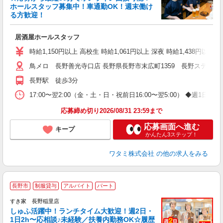
イ
ホールスタッフ募集中！車通勤OK！週末働け
履
る方歓迎！
勤
い
居酒屋ホールスタッフ
時給1,150円以上 高校生 時給1,061円以上 深夜 時給1,438円以
鳥メロ 長野善光寺口店 長野県長野市末広町1359 長野ステーシ
長野駅 徒歩3分
17:00〜翌2:00（金・土・日・祝前日16:00〜翌5:00） ◆
応募締め切り2026/08/31 23:59まで
応募画面へ進む
キープ
かんたん3ステップ！
ワタミ株式会社
の他の求人をみる
≪
長野市
制服貸与
アルバイト
パート
すき家 長野稲里店
しゅふ活躍中！ランチタイム大歓迎！週2日・
安
1日2h〜応相談♪未経験／扶養内勤務OK☆履歴