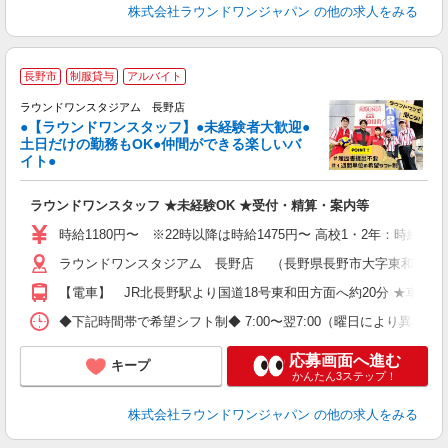
株式会社ラウンドワンジャパン
の他の求人をみる
＼
長野市
制服貸与
アルバイト
大
ラ
ラウンドワンスタジアム 長野店
●【ラウンドワンスタッフ】●未経験者大歓迎●
土日だけの勤務もOK●仲間ができる楽しいバ
ワ
イト●
s
高
ラウンドワンスタッフ ★未経験OK ★受付・精算・案内等
～
禁
時給1180円〜 ※22時以降は時給1475円〜 高校1・2年：時給108
服
ラウンドワンスタジアム 長野店 （長野県長野市大字東和田827
【電車】 JR北長野駅より国道18号東和田方面へ約20分 ★車・バ
◆下記時間帯で希望シフト制◆ 7:00〜翌7:00（曜日により異なる） 
応募画面へ進む
キープ
かんたん3ステップ！
株式会社ラウンドワンジャパン
の他の求人をみる