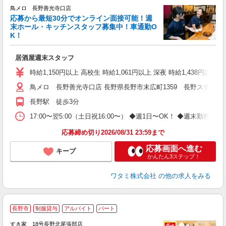
鳥メロ 長野善光寺口店
応募から最短30分でオンライン面接可能！週
イ
末ホール・キッチンスタッフ募集中！車通勤O
履
K！
勤
い
居酒屋週末スタッフ
時給1,150円以上 高校生 時給1,061円以上 深夜 時給1,438円以
鳥メロ 長野善光寺口店 長野県長野市末広町1359 長野ステーシ
長野駅 徒歩3分
17:00〜翌5:00（土日祝16:00〜） ◆週1日〜OK！ ◆週
応募締め切り2026/08/31 23:59まで
応募画面へ進む
キープ
かんたん3ステップ！
ワタミ株式会社
の他の求人をみる
≪
長野市
制服貸与
アルバイト
パート
すき家 18号長野北尾張部店