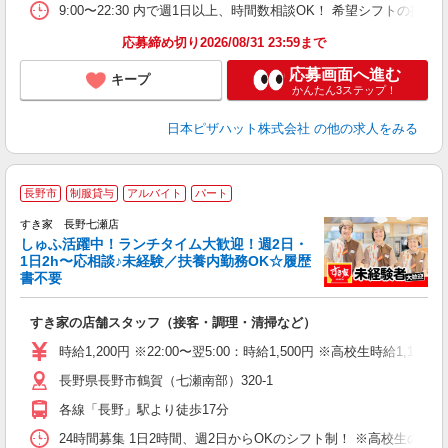
K
9:00〜22:30 内で週1日以上、時間数相談OK！ 希望シフトの
応募締め切り2026/08/31 23:59まで
応募画面へ進む
キープ
かんたん3ステップ！
日本ピザハット株式会社
の他の求人をみる
≪
長野市
制服貸与
アルバイト
パート
すき家 長野七瀬店
しゅふ活躍中！ランチタイム大歓迎！週2日・
安
1日2h〜応相談♪未経験／扶養内勤務OK☆履歴
書不要
の
すき家の店舗スタッフ（接客・調理・清掃など）
履
タ
時給1,200円 ※22:00〜翌5:00：時給1,500円 ※高校生時給1,100
（
長野県長野市鶴賀（七瀬南部）320-1
夜
事
各線「長野」駅より徒歩17分
24時間募集 1日2時間、週2日からOKのシフト制！ ※高校生のシ