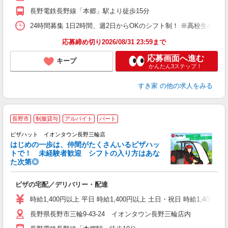
事
長野電鉄長野線「本郷」駅より徒歩15分
24時間募集 1日2時間、週2日からOKのシフト制！ ※高校生のシ
応募締め切り2026/08/31 23:59まで
応募画面へ進む
キープ
かんたん3ステップ！
すき家
の他の求人をみる
長野市
制服貸与
アルバイト
パート
♪
ピザハット イオンタウン長野三輪店
はじめの一歩は、仲間がたくさんいるピザハッ
トで！ 未経験者歓迎 シフトの入り方はあな
れ
た次第◎
友
躍
ピザの宅配／デリバリー・配達
（
中
時給1,400円以上 平日 時給1,400円以上 土日・祝日 時給1,4
ル
長野県長野市三輪9-43-24 イオンタウン長野三輪店内
険
務