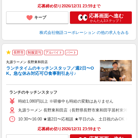
食
応募締め切り2026/12/31 23:59まで
応募画面へ進む
キープ
かんたん3ステップ！
株式会社物語コーポレーション
の他の求人をみる
長野市
制服貸与
アルバイト
パート
で
★
丸源ラーメン 長野東和田店
ランチタイムのキッチンスタッフ／週2日〜O
K。急な休み対応可◎食事割引あり♪
権
ランチのキッチンスタッフ
入
活
時給1,080円以上 ※研修中も時給の変動はありません
（
丸源ラーメン 長野東和田店（長野県長野市東和田字居村東沖509-3
n
の
10:30〜16:00 ★週2日〜応相談 ★平日のみ、土日祝のみO
グ
割
応募締め切り2026/12/31 23:59まで