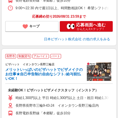
長野電鉄長野線「本郷駅」徒歩10分
9:00〜22:30 内で週1日以上、時間数相談OK！ 希望シフトの
応募締め切り2026/08/31 23:59まで
応募画面へ進む
キープ
かんたん3ステップ！
日本ピザハット株式会社
の他の求人をみる
長野市
制服貸与
アルバイト
パート
ピザハット イオンタウン長野三輪店
メリットいっぱいのピザハットでピザメイクの
お仕事★自己申告制の自由なシフト♪給与前払
いOK！
う
だ
未経験OK！ピザハットピザメイクスタッフ（インストア）
友
躍
時給1,300円以上 平日 時給1,300円以上 土日・祝日 時給1,3
（
長野県長野市三輪9-43-24 イオンタウン長野三輪店内
中
ル
長野電鉄長野線「本郷駅」徒歩10分
険