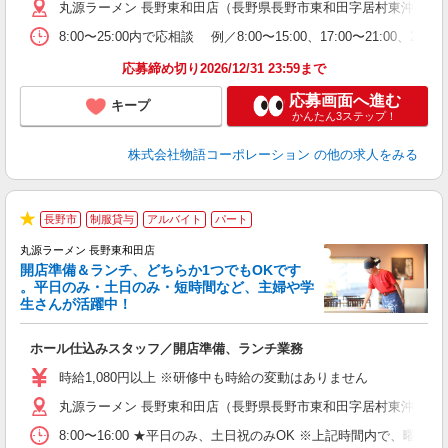
丸源ラーメン 長野東和田店（長野県長野市東和田字居村東沖509-3
短
の
8:00〜25:00内で応相談 例／8:00〜15:00、17:00〜
ル
特
応募締め切り2026/12/31 23:59まで
応募画面へ進む
キープ
かんたん3ステップ！
株式会社物語コーポレーション
の他の求人をみる
長野市
制服貸与
アルバイト
パート
★
丸源ラーメン 長野東和田店
開店準備＆ランチ、どちらか1つでもOKです
。平日のみ・土日のみ・短時間など、主婦や学
生さんが活躍中！
き
ホール仕込みスタッフ／開店準備、ランチ業務
入
活
時給1,080円以上 ※研修中も時給の変動はありません
（
丸源ラーメン 長野東和田店（長野県長野市東和田字居村東沖509-3
中
自
8:00〜16:00 ★平日のみ、土日祝のみOK ※上記時間内で
業