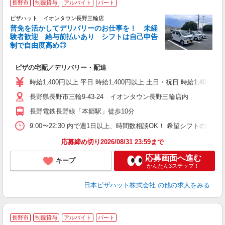
長野市
制服貸与
アルバイト
パート
ピザハット イオンタウン長野三輪店
K
普免を活かしてデリバリーのお仕事を！ 未経
験者歓迎 給与前払いあり シフトは自己申告
制で自由度高め◎
ね
ピザの宅配／デリバリー・配達
友
躍
時給1,400円以上 平日 時給1,400円以上 土日・祝日 時給1,4
（
長野県長野市三輪9-43-24 イオンタウン長野三輪店内
中
業
長野電鉄長野線「本郷駅」徒歩10分
保
勤
9:00〜22:30 内で週1日以上、時間数相談OK！ 希望シフトの
応募締め切り2026/08/31 23:59まで
応募画面へ進む
キープ
かんたん3ステップ！
日本ピザハット株式会社
の他の求人をみる
長野市
制服貸与
アルバイト
パート