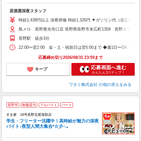
勤
い
居酒屋深夜スタッフ
時給1,438円以上 深夜研修 時給1,326円 ▼ガソリン代（規定内
鳥メロ 長野善光寺口店 長野県長野市末広町1359 長野ステーシ
長野駅 徒歩3分
22:00〜翌2:00 金・土・祝前日は翌5:00まで ◆週1日〜O
応募締め切り2026/08/31 23:59まで
応募画面へ進む
キープ
かんたん3ステップ！
ワタミ株式会社
の他の求人をみる
長野市
制服貸与
アルバイト
パート
すき家 18号長野北尾張部店
学生・フリーター活躍中！高時給が魅力の深夜
バイト♪夜型人間大集合*☆彡･.｡