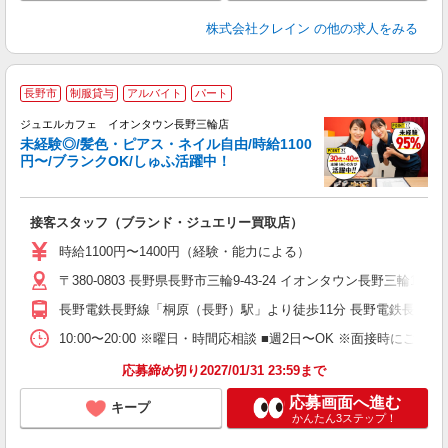
株式会社クレイン
の他の求人をみる
長野市
制服貸与
アルバイト
パート
ジュエルカフェ イオンタウン長野三輪店
未経験◎/髪色・ピアス・ネイル自由/時給1100
円〜/ブランクOK/しゅふ活躍中！
場
接客スタッフ（ブランド・ジュエリー買取店）
女
時給1100円〜1400円（経験・能力による）
ド
〒380-0803 長野県長野市三輪9-43-24 イオンタウン長野三輪1F
日
ピ
長野電鉄長野線「桐原（長野）駅」より徒歩11分 長野電鉄長野線
取
割
10:00〜20:00 ※曜日・時間応相談 ■週2日〜OK ※面接時にご相
応募締め切り2027/01/31 23:59まで
応募画面へ進む
キープ
かんたん3ステップ！