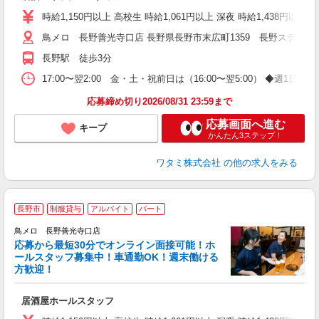
時給1,150円以上 高校生 時給1,061円以上 深夜 時給1,438円以
鳥メロ 長野善光寺口店 長野県長野市末広町1359 長野ステーシ
長野駅 徒歩3分
17:00〜翌2:00 金・土・祝前日は（16:00〜翌5:00） ◆
応募締め切り2026/08/31 23:59まで
応募画面へ進む
キープ
かんたん3ステップ！
ワタミ株式会社
の他の求人をみる
長野市
制服貸与
アルバイト
パート
鳥メロ 長野善光寺口店
応募から最短30分でオンライン面接可能！ホ
イ
ールスタッフ募集中！車通勤OK！週末働ける
履
方歓迎！
勤
い
居酒屋ホールスタッフ