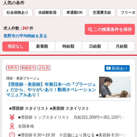
人気の条件
社会保険あり
未経験歓迎
車通勤OK
交通費支給
フリータ
求人件数 :
247
件
この検索条件を保存
長野市の平均時給を見る
指定なし
新着順
時給順
日給順
月給順
長野市
制服貸与
正社員
動画あり
理容・美容プラージュ
【理容師・美容師】年商日本一の『プラージュ
』だから、やりがいあり！動画オペレーション
マニュアルあり！
ン
■理容師 スタイリスト ■美容師 スタイリスト
入
資
■理容師 トップスタイリスト 月給321,200円〜351,120円＋歩合
ブ
自
全国各地
ク
■理容師 8:30〜19:30 ※店舗により異なる ■美容師 8:30〜19