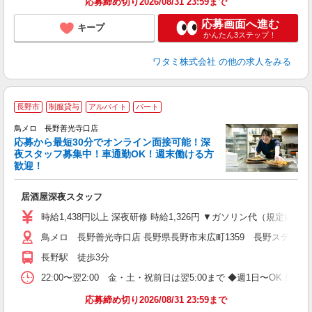
応募締め切り2026/08/31 23:59まで
応募画面へ進む
キープ
かんたん3ステップ！
ワタミ株式会社
の他の求人をみる
長野市
制服貸与
アルバイト
パート
鳥メロ 長野善光寺口店
応募から最短30分でオンライン面接可能！深
イ
夜スタッフ募集中！車通勤OK！週末働ける方
履
歓迎！
勤
い
居酒屋深夜スタッフ
時給1,438円以上 深夜研修 時給1,326円 ▼ガソリン代（規定内
鳥メロ 長野善光寺口店 長野県長野市末広町1359 長野ステーシ
長野駅 徒歩3分
22:00〜翌2:00 金・土・祝前日は翌5:00まで ◆週1日〜O
応募締め切り2026/08/31 23:59まで