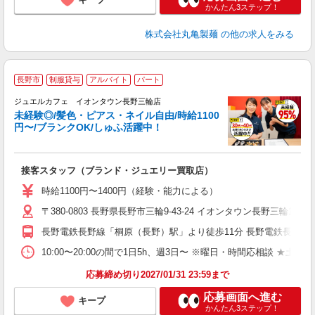
かんたん3ステップ！
株式会社丸亀製麺
の他の求人をみる
長野市
制服貸与
アルバイト
パート
ジュエルカフェ イオンタウン長野三輪店
未経験◎/髪色・ピアス・ネイル自由/時給1100
円〜/ブランクOK/しゅふ活躍中！
ん
接客スタッフ（ブランド・ジュエリー買取店）
女
時給1100円〜1400円（経験・能力による）
ド
〒380-0803 長野県長野市三輪9-43-24 イオンタウン長野三輪1F
日
ピ
長野電鉄長野線「桐原（長野）駅」より徒歩11分 長野電鉄長野線
取
割
10:00〜20:00の間で1日5h、週3日〜 ※曜日・時間応相談 ★土日祝・長期勤
応募締め切り2027/01/31 23:59まで
応募画面へ進む
キープ
かんたん3ステップ！