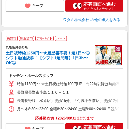
応募画面へ進む
キープ
かんたん3ステップ！
ワタミ株式会社
の他の求人をみる
長野市
制服貸与
アルバイト
パート
丸亀製麺長野店
土日祝時給1250円〜★履歴書不要！週1日〜◎
シフト融通抜群！【シフト1週間毎】1日3h〜
OK◎
ル
キッチン・ホールスタッフ
入
者
時給1150円〜 ☆土日祝は時給100円UP!! ☆22時以降は時給25％
歓
長野県長野市小島１１０－１１
～
り
長電長野線「柳原駅」徒歩15分、「付属中学前駅」徒歩12分 R
K
シ
月〜木8:30〜23:00 金曜8:30〜24:00 土曜8:00
夕
応募締め切り2026/08/31 23:59まで
応募画面へ進む
キープ