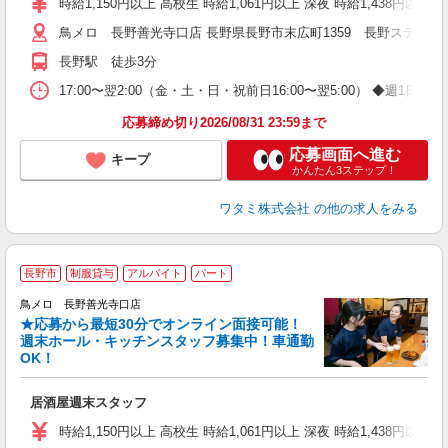
時給1,150円以上 高校生 時給1,061円以上 深夜 時給1,438円以
鳥メロ 長野善光寺口店 長野県長野市末広町1359 長野ステーシ
長野駅 徒歩3分
17:00〜翌2:00（金・土・日・祝前日16:00〜翌5:00） ◆
応募締め切り2026/08/31 23:59まで
応募画面へ進む
キープ
かんたん3ステップ！
ワタミ株式会社
の他の求人をみる
長野市
制服貸与
アルバイト
パート
鳥メロ 長野善光寺口店
★応募から最短30分でオンライン面接可能！
イ
週末ホール・キッチンスタッフ募集中！車通勤
履
OK！
勤
い
居酒屋週末スタッフ
時給1,150円以上 高校生 時給1,061円以上 深夜 時給1,438円以