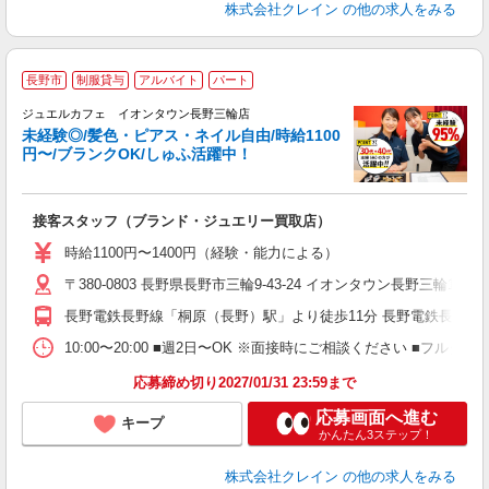
株式会社クレイン
の他の求人をみる
長野市
制服貸与
アルバイト
パート
ジュエルカフェ イオンタウン長野三輪店
未経験◎/髪色・ピアス・ネイル自由/時給1100
円〜/ブランクOK/しゅふ活躍中！
お
・
頭
接客スタッフ（ブランド・ジュエリー買取店）
女
時給1100円〜1400円（経験・能力による）
ド
〒380-0803 長野県長野市三輪9-43-24 イオンタウン長野三輪1F
日
ピ
長野電鉄長野線「桐原（長野）駅」より徒歩11分 長野電鉄長野線
取
割
10:00〜20:00 ■週2日〜OK ※面接時にご相談ください ■フルタイム
応募締め切り2027/01/31 23:59まで
応募画面へ進む
キープ
かんたん3ステップ！
株式会社クレイン
の他の求人をみる