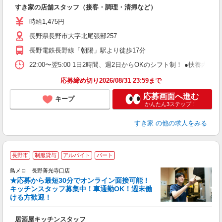
つ
すき家の店舗スタッフ（接客・調理・清掃など）
履
ミ
時給1,475円
～
長野県長野市大字北尾張部257
勤
社
長野電鉄長野線「朝陽」駅より徒歩17分
22:00〜翌5:00 1日2時間、週2日からOKのシフト制！ ●扶養内勤務
応募締め切り2026/08/31 23:59まで
応募画面へ進む
キープ
かんたん3ステップ！
すき家
の他の求人をみる
長野市
制服貸与
アルバイト
パート
鳥メロ 長野善光寺口店
★応募から最短30分でオンライン面接可能！
イ
キッチンスタッフ募集中！車通勤OK！週末働
履
ける方歓迎！
勤
い
居酒屋キッチンスタッフ