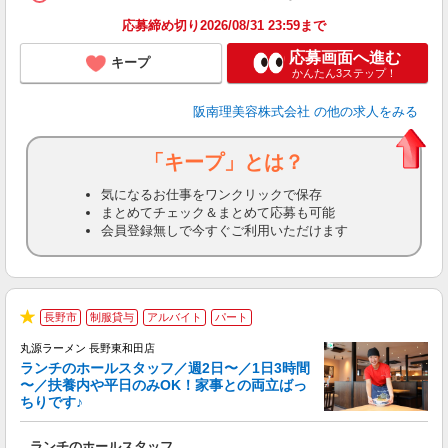
ン
応募締め切り2026/08/31 23:59まで
登
応募画面へ進む
キープ
かんたん3ステップ！
阪南理美容株式会社
の他の求人をみる
「キープ」とは？
気になるお仕事をワンクリックで保存
まとめてチェック＆まとめて応募も可能
会員登録無しで今すぐご利用いただけます
長野市
制服貸与
アルバイト
パート
★
丸源ラーメン 長野東和田店
ランチのホールスタッフ／週2日〜／1日3時間
〜／扶養内や平日のみOK！家事との両立ばっ
ちりです♪
一
ランチのホールスタッフ