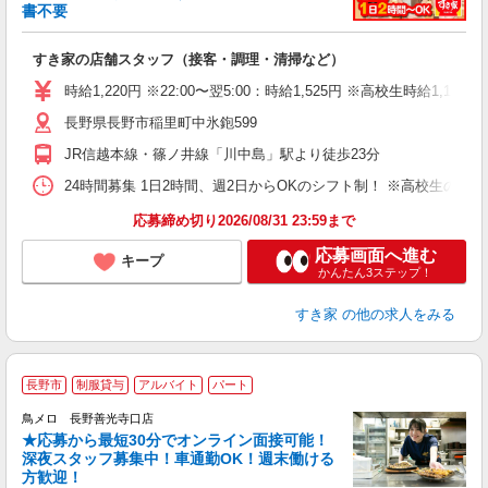
書不要
の
すき家の店舗スタッフ（接客・調理・清掃など）
履
タ
時給1,220円 ※22:00〜翌5:00：時給1,525円 ※高校生時給1,100
（
長野県長野市稲里町中氷鉋599
夜
事
JR信越本線・篠ノ井線「川中島」駅より徒歩23分
24時間募集 1日2時間、週2日からOKのシフト制！ ※高校生のシ
応募締め切り2026/08/31 23:59まで
応募画面へ進む
キープ
かんたん3ステップ！
すき家
の他の求人をみる
長野市
制服貸与
アルバイト
パート
鳥メロ 長野善光寺口店
★応募から最短30分でオンライン面接可能！
イ
深夜スタッフ募集中！車通勤OK！週末働ける
履
方歓迎！