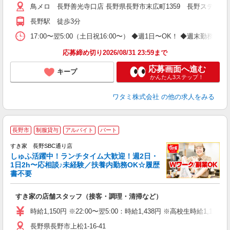
鳥メロ 長野善光寺口店 長野県長野市末広町1359 長野ステーシ
長野駅 徒歩3分
17:00〜翌5:00（土日祝16:00〜） ◆週1日〜OK！ ◆週
応募締め切り2026/08/31 23:59まで
応募画面へ進む
キープ
かんたん3ステップ！
ワタミ株式会社
の他の求人をみる
≪
長野市
制服貸与
アルバイト
パート
すき家 長野SBC通り店
しゅふ活躍中！ランチタイム大歓迎！週2日・
安
1日2h〜応相談♪未経験／扶養内勤務OK☆履歴
書不要
の
すき家の店舗スタッフ（接客・調理・清掃など）
履
タ
時給1,150円 ※22:00〜翌5:00：時給1,438円 ※高校生時給1,100
（
長野県長野市上松1-16-41
夜