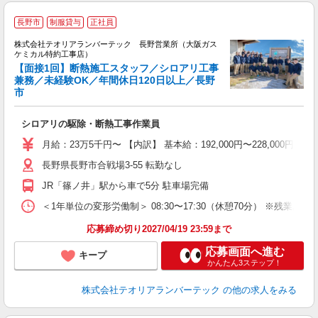
長野市
制服貸与
正社員
株式会社テオリアランバーテック 長野営業所（大阪ガス
ケミカル特約工事店）
【面接1回】断熱施工スタッフ／シロアリ工事
兼務／未経験OK／年間休日120日以上／長野
市
未
シロアリの駆除・断熱工事作業員
朝
月給：23万5千円〜 【内訳】 基本給：192,000円〜228,000円
長野県長野市合戦場3-55 転勤なし
JR「篠ノ井」駅から車で5分 駐車場完備
＜1年単位の変形労働制＞ 08:30〜17:30（休憩70分） ※残業あ
応募締め切り2027/04/19 23:59まで
応募画面へ進む
キープ
かんたん3ステップ！
株式会社テオリアランバーテック
の他の求人をみる