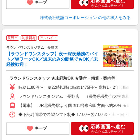
応募画面へ進む
キープ
かんたん3ステップ！
株式会社物語コーポレーション
の他の求人をみる
長野市
制服貸与
アルバイト
深
ラウンドワンスタジアム 長野店
【ラウンドワンスタッフ】夜〜深夜勤務のバイ
ト／WワークOK／週末のみの勤務でもOK／未
経験歓迎！
ル
を
ラウンドワンスタッフ ★未経験OK ★受付・精算・案内等
大
車
時給1180円〜 ※22時以降は時給1475円〜 高校1・2年：時給108
ラウンドワンスタジアム 長野店 （長野県長野市大字東和田827
【電車】 JR北長野駅より国道18号東和田方面へ約20分 ★車・バ
◆下記時間帯で希望シフト制◆ 17:00〜翌7:00 金・土・日
応募画面へ進む
キープ
かんたん3ステップ！