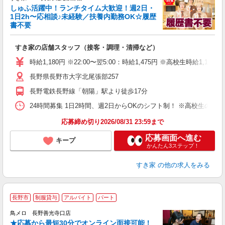
しゅふ活躍中！ランチタイム大歓迎！週2日・
安
1日2h〜応相談♪未経験／扶養内勤務OK☆履歴
書不要
の
すき家の店舗スタッフ（接客・調理・清掃など）
履
タ
時給1,180円 ※22:00〜翌5:00：時給1,475円 ※高校生時給1,100
（
長野県長野市大字北尾張部257
夜
事
長野電鉄長野線「朝陽」駅より徒歩17分
24時間募集 1日2時間、週2日からOKのシフト制！ ※高校生のシ
応募締め切り2026/08/31 23:59まで
応募画面へ進む
キープ
かんたん3ステップ！
すき家
の他の求人をみる
長野市
制服貸与
アルバイト
パート
鳥メロ 長野善光寺口店
★応募から最短30分でオンライン面接可能！