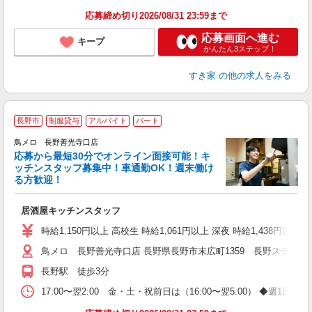
応募締め切り2026/08/31 23:59まで
応募画面へ進む
キープ
かんたん3ステップ！
すき家
の他の求人をみる
長野市
制服貸与
アルバイト
パート
鳥メロ 長野善光寺口店
応募から最短30分でオンライン面接可能！キ
イ
ッチンスタッフ募集中！車通勤OK！週末働け
履
る方歓迎！
勤
い
居酒屋キッチンスタッフ
時給1,150円以上 高校生 時給1,061円以上 深夜 時給1,438円以
鳥メロ 長野善光寺口店 長野県長野市末広町1359 長野ステーシ
長野駅 徒歩3分
17:00〜翌2:00 金・土・祝前日は（16:00〜翌5:00） ◆