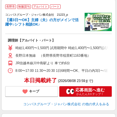
長野市
制服貸与
アルバイト
パート
コンパスグループ・ジャパン株式会社 21223_p
く
【週3日〜OK】主婦（夫）の方がメインで活
躍中♪シフト相談OK♪
大
調理師【アルバイト・パート】
入
歓
時給1,400円〜1,500円 試用期間中 時給1,400円〜1,500円
～
長野日本無線 （長野県長野市稲里町1163番地）
用
務
JR信越本線川中島駅より 車で約6分
煙
8:00〜17:00 11:30〜20:30 1日6時間〜OK、平日の内3日〜/
本日掲載終了
(2026/08/08 23:59まで)
応募画面へ進む
キープ
かんたん3ステップ！
コンパスグループ・ジャパン株式会社
の他の求人をみる