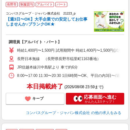
長野市
制服貸与
アルバイト
パート
コンパスグループ・ジャパン株式会社 21223_p
く
【週3日〜OK】大手企業での安定してお仕事
しませんか♪ブランクOK★
大
調理員【アルバイト・パート】
入
歓
時給1,400円〜1,500円 試用期間中 時給1,400円〜1,500円
～
長野日本無線 （長野県長野市稲里町1163番地）
用
退
JR信越本線川中島駅より 車で約6分
W
8:00〜17:00 11:30〜20:30 1日6時間〜OK、平日の内3日〜/
本日掲載終了
(2026/08/08 23:59まで)
応募画面へ進む
キープ
かんたん3ステップ！
コンパスグループ・ジャパン株式会社
の他の求人をみる