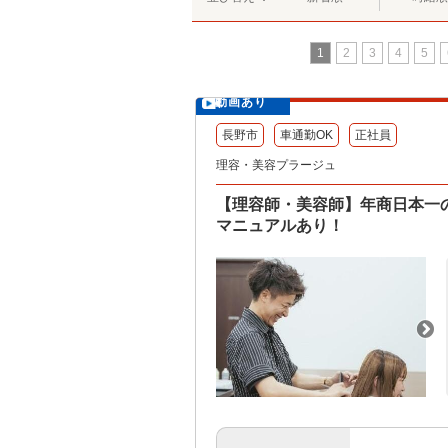
1
2
3
4
5
動画あり
長野市
車通勤OK
正社員
理容・美容プラージュ
【理容師・美容師】年商日本一
マニュアルあり！