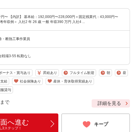
円〜 【内訳】 基本給：192,000円〜228,000円＋固定残業代：43,000円〜
参考年収例＞ 入社2 年 26 歳 一般 年収390 万円 入社4 ...
除・断熱工事作業員
戦場3-55 転勤なし
ボーナス・賞与あり
昇給あり
フルタイム歓迎
朝
昼
費支給
社会保険あり
産休・育休取得実績あり
制服貸与
9 まで
詳細を見る
画面へ進む
キープ
ん3ステップ！