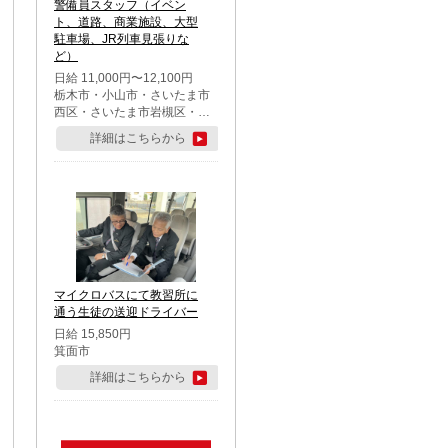
警備員スタッフ（イベン
ト、道路、商業施設、大型
駐車場、JR列車見張りな
ど）
日給 11,000円〜12,100円
栃木市・小山市・さいたま市
西区・さいたま市岩槻区・久
喜市・蓮田市
詳細はこちらから
マイクロバスにて教習所に
通う生徒の送迎ドライバー
日給 15,850円
箕面市
詳細はこちらから