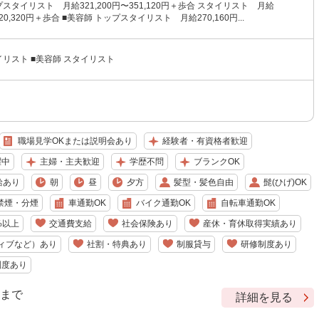
プスタイリスト 月給321,200円〜351,120円＋歩合 スタイリスト 月給
320,320円＋歩合 ■美容師 トップスタイリスト 月給270,160円...
イリスト ■美容師 スタイリスト
職場見学OKまたは説明会あり
経験者・有資格者歓迎
躍中
主婦・主夫歓迎
学歴不問
ブランクOK
給あり
朝
昼
夕方
髪型・髪色自由
髭(ひげ)OK
禁煙・分煙
車通勤OK
バイク通勤OK
自転車通勤OK
%以上
交通費支給
社会保険あり
産休・育休取得実績あり
ィブなど）あり
社割・特典あり
制服貸与
研修制度あり
制度あり
9 まで
詳細を見る