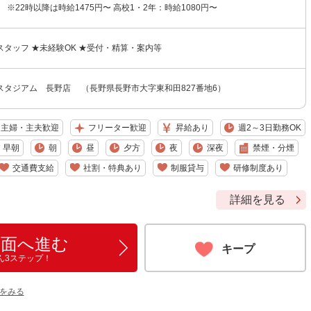
 ※22時以降は時給1475円〜 高校1・2年：時給1080円〜
タッフ ★未経験OK ★受付・精算・案内等
スタジアム 長野店 （長野県長野市大字東和田827番地6）
主婦・主夫歓迎
フリーター歓迎
昇給あり
週2～3日勤務OK
早朝
朝
昼
夕方
夜
深夜
禁煙・分煙
交通費支給
社割・特典あり
制服貸与
研修制度あり
詳細を見る
画面へ進む
キープ
ん3ステップ！
をみる