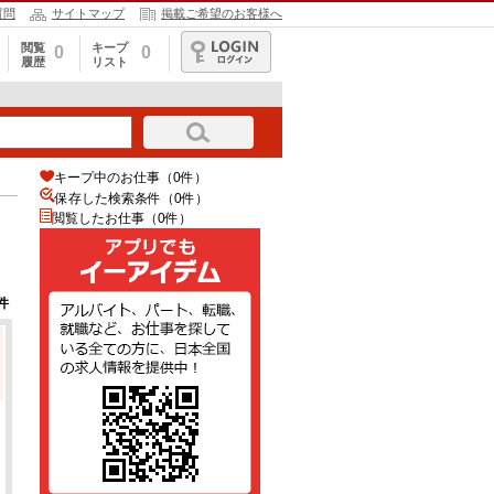
質問
サイトマップ
掲載ご希望のお客様へ
閲覧
キープ
0
0
履歴
リスト
ログイン
キープ中のお仕事（0件）
保存した検索条件（
0
件）
閲覧したお仕事（0件）
件