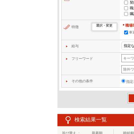
契
職
嘱
職場
選択・変更
特徴
車
給与
フリーワード
その他の条件
指定
この
検索結果一覧
並び替え ：
新着順
時給順