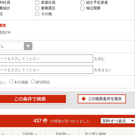
約社員
派遣社員
紹介予定派遣
業紹介
業務委託
独立開業
託
その他
環境
通勤OK
を含む
を含まない
なし
本日掲載
締切間近
この検索条件を保存
条件で検索
437 件
の情報が見つかりました
日給順
月給順
並び替え解除