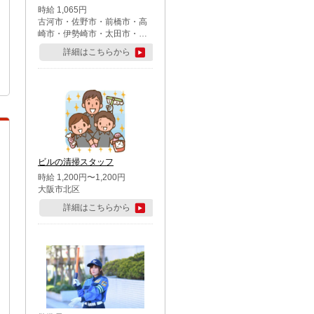
時給 1,065円
古河市・佐野市・前橋市・高
崎市・伊勢崎市・太田市・館
林市・藤岡市・大泉町・さい
詳細はこちらから
たま市北区・川越市・熊谷
市・行田市・秩父市・所沢
市・飯能市・東松山市・坂戸
市・鶴ケ島市・千葉市中央
区・市川市・松戸市・習志野
市・柏市・流山市・八千代
市・足立区・江戸川区・八王
子市・町田市
ビルの清掃スタッフ
時給 1,200円〜1,200円
大阪市北区
詳細はこちらから