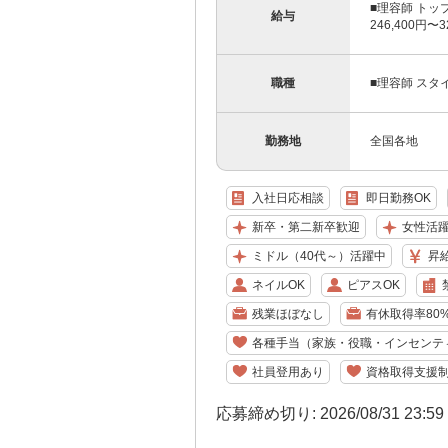
■理容師 トッ
給与
246,400円〜
職種
■理容師 スタ
勤務地
全国各地
入社日応相談
即日勤務OK
新卒・第二新卒歓迎
女性活
ミドル（40代～）活躍中
昇
ネイルOK
ピアスOK
残業ほぼなし
有休取得率80
各種手当（家族・役職・インセンテ
社員登用あり
資格取得支援
応募締め切り: 2026/08/31 23:5