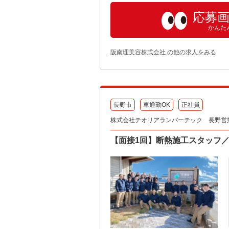
応募
かんた
阪南理美容株式会社 の他の求人をみる
長野市
車通勤OK
正社員
株式会社テオリアランバーテック 長野営
【面接1回】断熱施工スタッフ／