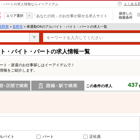
よくある
イト・パートの求人情報ならイーアイデム
保存した
0
エリア選択
「あなたの街」のお仕事が探せる求人サイト
検索条件
長野県
>
長野市
> 車通勤OKのアルバイト・バイト・パートの求人一覧
イト・バイト・パートの求人情報一覧
パート・派遣のお仕事探しはイーアイデムで！
人情報をご紹介します。
437
この条件の求人
間で検索
路線・駅・駅で検索
ルバイト
パート
正社員