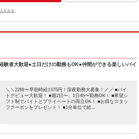
人をみる
経験者大歓迎●土日だけの勤務もOK●仲間ができる楽しいバイ
＼＼22時〜早朝時給1375円！深夜勤務大募集！／／ ■バイ
トデビュー大歓迎！ ■週2日〜、1日4h〜勤務OK！ ■希望シ
フト制でバイトとプライベートの両立OK！ ■お得なスタッ
フクーポンをプレゼント！ ■1分単位で給...