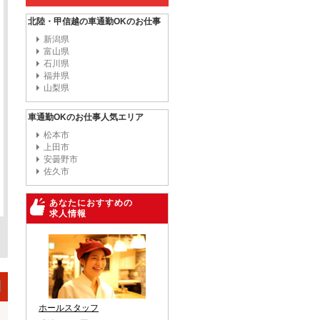
北陸・甲信越の車通勤OKのお仕事
新潟県
富山県
石川県
福井県
山梨県
車通勤OKのお仕事人気エリア
松本市
上田市
安曇野市
佐久市
あなたにおすすめの
求人情報
ホールスタッフ