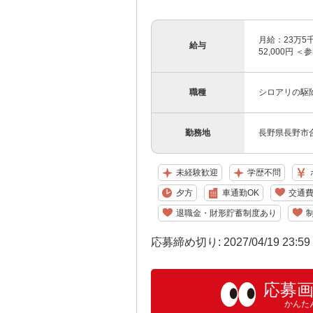
月給：23万5千
給与
52,000円 ＜
職種
シロアリの駆
勤務地
長野県長野市合
未経験歓迎
学歴不問
夕方
車通勤OK
交通
退職金・財形貯蓄制度あり
応募締め切り: 2027/04/19 23:5
応募
かんた