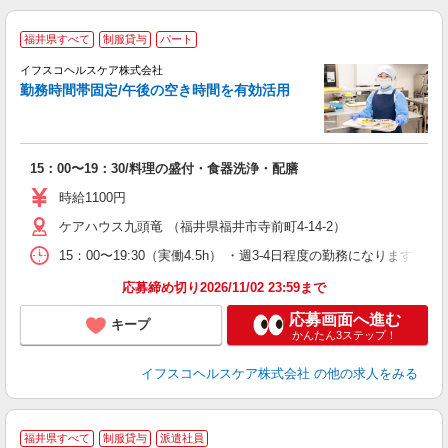
福井県すべて
制服貸与
パート
イフスコヘルスケア株式会社
勤務時間帯固定/午後の空き時間を有効活用
っ
15：00〜19：30/料理の盛付・食器洗浄・配膳
未
0
時給1100円
0
ケアハウス九頭竜 （福井県福井市寺前町4-14-2）
し
15：00〜19:30（実働4.5h） ・週3-4日程度の勤務になります（
応募締め切り2026/11/02 23:59まで
応募画面へ進む
キープ
かんたん3ステップ！
イフスコヘルスケア株式会社
の他の求人をみる
福井県すべて
制服貸与
派遣社員
◆