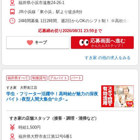
福井県小浜市遠敷24-26-1
夜
事
JR小浜線「東小浜」駅より徒歩8分
24時間募集 1日2時間、週2日からOKのシフト制！ ※高校生のシ
応募締め切り2026/08/31 23:59まで
応募画面へ進む
キープ
かんたん3ステップ！
すき家
の他の求人をみる
福井県すべて
制服貸与
アルバイト
パート
すき家 大野友江店
学生・フリーター活躍中！高時給が魅力の深夜
バイト♪夜型人間大集合*☆彡･.｡
つ
すき家の店舗スタッフ（接客・調理・清掃など）
履
ミ
時給1,500円
～
福井県大野市友江第12号6番1
勤