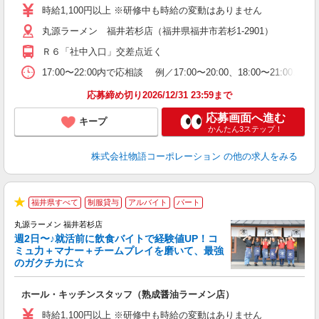
活
時給1,100円以上 ※研修中も時給の変動はありません
O
丸源ラーメン 福井若杉店（福井県福井市若杉1-2901）
務
ー
Ｒ６「社中入口」交差点近く
食
17:00〜22:00内で応相談 例／17:00〜20:00、18:0
応募締め切り2026/12/31 23:59まで
応募画面へ進む
キープ
かんたん3ステップ！
株式会社物語コーポレーション
の他の求人をみる
福井県すべて
制服貸与
アルバイト
パート
★
丸源ラーメン 福井若杉店
週2日〜♪就活前に飲食バイトで経験値UP！コ
0
ミュ力＋マナー＋チームプレイを磨いて、最強
のガクチカに☆
し
ホール・キッチンスタッフ（熟成醤油ラーメン店）
入
活
時給1,100円以上 ※研修中も時給の変動はありません