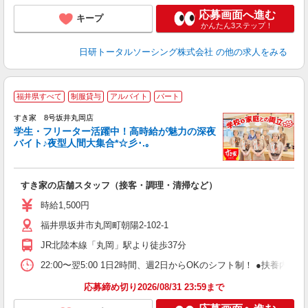
応募画面へ進む
キープ
かんたん3ステップ！
日研トータルソーシング株式会社
の他の求人をみる
福井県すべて
制服貸与
アルバイト
パート
すき家 8号坂井丸岡店
学生・フリーター活躍中！高時給が魅力の深夜
バイト♪夜型人間大集合*☆彡･.｡
つ
すき家の店舗スタッフ（接客・調理・清掃など）
履
ミ
時給1,500円
～
福井県坂井市丸岡町朝陽2-102-1
勤
社
JR北陸本線「丸岡」駅より徒歩37分
22:00〜翌5:00 1日2時間、週2日からOKのシフト制！ ●扶養内勤務
応募締め切り2026/08/31 23:59まで