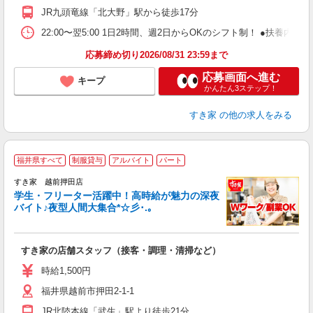
社
JR九頭竜線「北大野」駅から徒歩17分
22:00〜翌5:00 1日2時間、週2日からOKのシフト制！ ●扶養内勤務
応募締め切り2026/08/31 23:59まで
応募画面へ進む
キープ
かんたん3ステップ！
すき家
の他の求人をみる
福井県すべて
制服貸与
アルバイト
パート
すき家 越前押田店
学生・フリーター活躍中！高時給が魅力の深夜
バイト♪夜型人間大集合*☆彡･.｡
つ
すき家の店舗スタッフ（接客・調理・清掃など）
履
ミ
時給1,500円
～
福井県越前市押田2-1-1
勤
社
JR北陸本線「武生」駅より徒歩21分