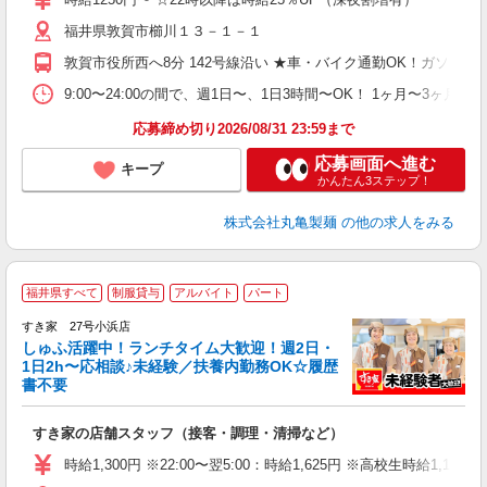
不
福井県敦賀市櫛川１３－１－１
中
り
敦賀市役所西へ8分 142号線沿い ★車・バイク通勤OK！ガソ
時
が
9:00〜24:00の間で、週1日〜、1日3時間〜OK！ 1ヶ月
ム
応募締め切り2026/08/31 23:59まで
応募画面へ進む
キープ
かんたん3ステップ！
株式会社丸亀製麺
の他の求人をみる
≪
福井県すべて
制服貸与
アルバイト
パート
すき家 27号小浜店
しゅふ活躍中！ランチタイム大歓迎！週2日・
安
1日2h〜応相談♪未経験／扶養内勤務OK☆履歴
書不要
の
すき家の店舗スタッフ（接客・調理・清掃など）
履
タ
時給1,300円 ※22:00〜翌5:00：時給1,625円 ※高校生時給1,100
（