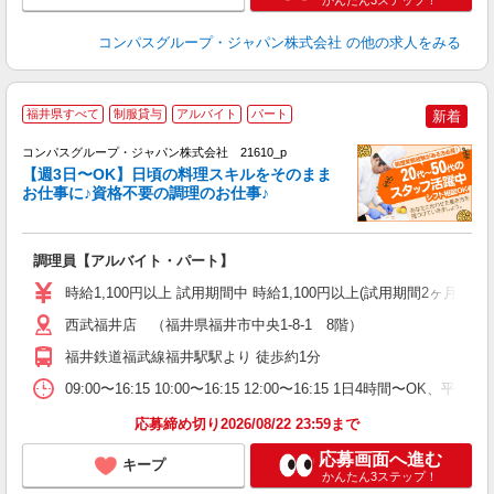
かんたん3ステップ！
コンパスグループ・ジャパン株式会社
の他の求人をみる
福井県すべて
制服貸与
アルバイト
パート
新着
コンパスグループ・ジャパン株式会社 21610_p
く
【週3日〜OK】日頃の料理スキルをそのまま
お仕事に♪資格不要の調理のお仕事♪
大
調理員【アルバイト・パート】
入
歓
時給1,100円以上 試用期間中 時給1,100円以上(試用期間2ヶ月
～
用
西武福井店 （福井県福井市中央1-8-1 8階）
退
福井鉄道福武線福井駅駅より 徒歩約1分
O
09:00〜16:15 10:00〜16:15 12:00〜16:15 1日4時間〜
応募締め切り2026/08/22 23:59まで
応募画面へ進む
キープ
かんたん3ステップ！