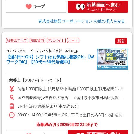
応募画面へ進む
キープ
かんたん3ステップ！
株式会社物語コーポレーション
の他の求人をみる
福井県すべて
制服貸与
アルバイト
パート
新着
コンパスグループ・ジャパン株式会社 32118_p
く
【週3日〜OK】シフトはお気軽に相談OK♪【W
ワークOK】【30代〜50代活躍中】
大
栄養士【アルバイト・パート】
入
歓
時給1,300円以上 試用期間中 時給1,300円以上(試用期間2ヶ月
～
用
国立若狭湾青少年自然の家店 （福井県小浜市田烏区大浜 国立
務
JR小浜線大鳥羽駅より 車で約16分
分
助
09:00〜14:00 1日4時間〜OK、平日と土日の内3日〜/週 週あた
応募締め切り2026/08/22 23:59まで