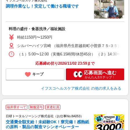
イフスコヘルスケア株式会社
調理作業なし！安定して働ける職場です
っ
料理の盛付・食器洗浄／福祉施設
未
（
時給1150円〜1250円
日
シルバーハイツ宮崎 （福井県丹生郡越前町小曽原７５-３５）
オ
W
（１）5:00〜12:00（実働6.15時間/休憩45分） （２）14:
応募締め切り2026/11/02 23:59まで
応募画面へ進む
キープ
かんたん3ステップ！
イフスコヘルスケア株式会社
の他の求人をみる
◎
福井県すべて
制服貸与
派遣社員
n
日研トータルソーシング株式会社（お仕事No.8A053）
ー
交通費全額支給！未経験OK！寮完備！感熱紙
z
の原料・製品の製造マシンオペレーター