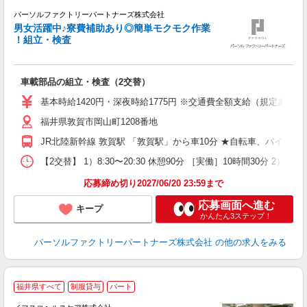
パーソルファクトリーパートナーズ株式会社
心
男女活躍中♪寮費補助あり◎簡単モクモク作業
！組立・検査
す
車載部品の組立・検査（2交替）
未
ー
基本時給1420円・深夜時給1775円 ※交通費全額支給（規定あり） 
払
福井県敦賀市岡山町1208番地
あ
JR北陸新幹線 敦賀駅 「敦賀駅」から車10分 ★自転車、バイク
【2交替】 1）8:30〜20:30 休憩90分 ［実働］10時間30分 2）
応募締め切り2027/06/20 23:59まで
応募画面へ進む
キープ
かんたん3ステップ！
パーソルファクトリーパートナーズ株式会社
の他の求人をみる
福井県すべて
制服貸与
パート