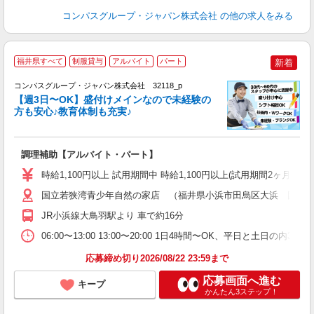
コンパスグループ・ジャパン株式会社
の他の求人をみる
福井県すべて
制服貸与
アルバイト
パート
新着
コンパスグループ・ジャパン株式会社 32118_p
く
【週3日〜OK】盛付けメインなので未経験の
方も安心♪教育体制も充実♪
大
調理補助【アルバイト・パート】
入
歓
時給1,100円以上 試用期間中 時給1,100円以上(試用期間2ヶ月
～
用
国立若狭湾青少年自然の家店 （福井県小浜市田烏区大浜 国立
務
JR小浜線大鳥羽駅より 車で約16分
K
業
06:00〜13:00 13:00〜20:00 1日4時間〜OK、平日と土日の内
応募締め切り2026/08/22 23:59まで
応募画面へ進む
キープ
かんたん3ステップ！