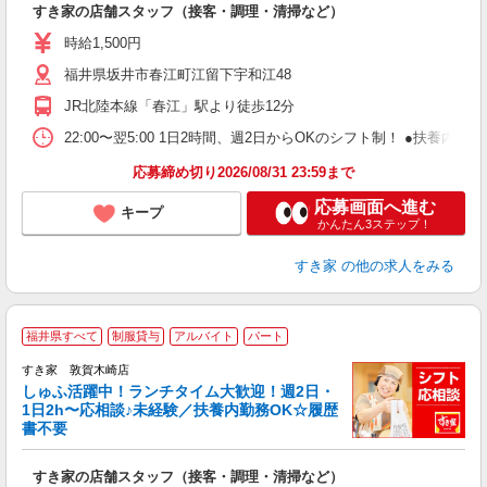
すき家の店舗スタッフ（接客・調理・清掃など）
履
ミ
時給1,500円
～
福井県坂井市春江町江留下宇和江48
勤
社
JR北陸本線「春江」駅より徒歩12分
22:00〜翌5:00 1日2時間、週2日からOKのシフト制！ ●扶養内勤務
応募締め切り2026/08/31 23:59まで
応募画面へ進む
キープ
かんたん3ステップ！
すき家
の他の求人をみる
≪
福井県すべて
制服貸与
アルバイト
パート
すき家 敦賀木崎店
しゅふ活躍中！ランチタイム大歓迎！週2日・
安
1日2h〜応相談♪未経験／扶養内勤務OK☆履歴
書不要
の
すき家の店舗スタッフ（接客・調理・清掃など）
履