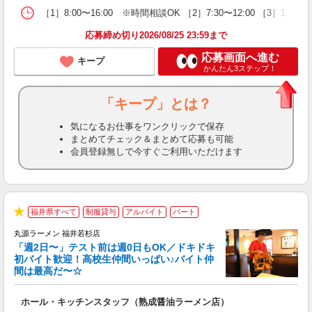
［1］8:00〜16:00 ※時間相談OK ［2］7:30〜12:00 ［3］13:0
応募締め切り2026/08/25 23:59まで
応募画面へ進む
キープ
かんたん3ステップ！
「キープ」とは？
気になるお仕事をワンクリックで保存
まとめてチェック＆まとめて応募も可能
会員登録無しで今すぐご利用いただけます
福井県すべて
制服貸与
アルバイト
パート
★
丸源ラーメン 福井若杉店
「週2日〜」テスト前は週0日もOK／ドキドキ
初バイト歓迎！高校生仲間いっぱい♪バイト仲
間は最高だ〜☆
望
ホール・キッチンスタッフ（熟成醤油ラーメン店）
入