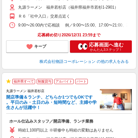
O
丸源ラーメン 福井若杉店（福井県福井市若杉1-2901）
務
企
Ｒ６「社中入口」交差点近く
ま
9:00〜26:00内で応相談 例／9:00〜15:00、17:00〜
応募締め切り2026/12/31 23:59まで
応募画面へ進む
キープ
かんたん3ステップ！
株式会社物語コーポレーション
の他の求人をみる
福井県すべて
制服貸与
アルバイト
パート
★
丸源ラーメン 福井若杉店
開店準備＆ランチ、どちらか1つでもOKです
。平日のみ・土日のみ・短時間など、主婦や学
生さんが活躍中！
き
ホール仕込みスタッフ／開店準備、ランチ業務
入
活
時給1,100円以上 ※研修中も時給の変動はありません
（