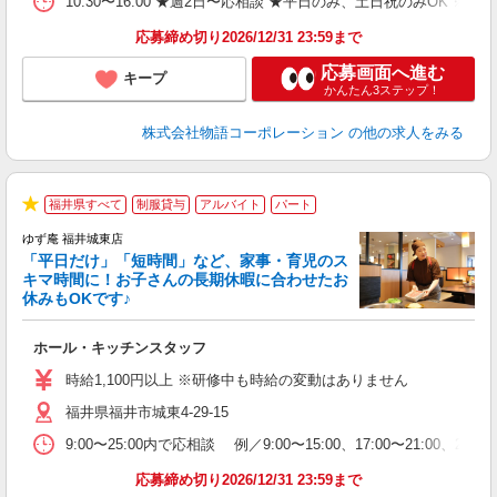
10:30〜16:00 ★週2日〜応相談 ★平日のみ、土日祝のみO
応募締め切り2026/12/31 23:59まで
応募画面へ進む
キープ
かんたん3ステップ！
株式会社物語コーポレーション
の他の求人をみる
福井県すべて
制服貸与
アルバイト
パート
★
ゆず庵 福井城東店
「平日だけ」「短時間」など、家事・育児のス
キマ時間に！お子さんの長期休暇に合わせたお
休みもOKです♪
の
ホール・キッチンスタッフ
入
学
時給1,100円以上 ※研修中も時給の変動はありません
活
福井県福井市城東4-29-15
短
の
9:00〜25:00内で応相談 例／9:00〜15:00、17:00〜
ル
特
応募締め切り2026/12/31 23:59まで