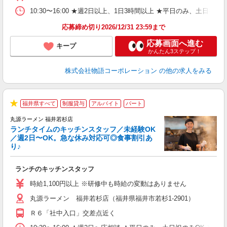
煙
あ
10:30〜16:00 ★週2日以上、1日3時間以上 ★平日のみ、
応募締め切り2026/12/31 23:59まで
応募画面へ進む
キープ
かんたん3ステップ！
株式会社物語コーポレーション
の他の求人をみる
福井県すべて
制服貸与
アルバイト
パート
で
★
丸源ラーメン 福井若杉店
ランチタイムのキッチンスタッフ／未経験OK
／週2日〜OK。急な休み対応可◎食事割引あ
り♪
お
ランチのキッチンスタッフ
入
活
時給1,100円以上 ※研修中も時給の変動はありません
（
丸源ラーメン 福井若杉店（福井県福井市若杉1-2901）
n
の
Ｒ６「社中入口」交差点近く
グ
割