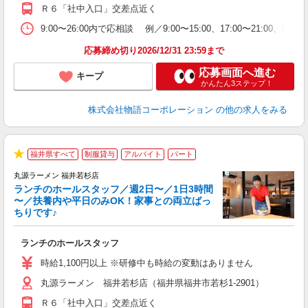
の
Ｒ６「社中入口」交差点近く
ル
特
9:00〜26:00内で応相談 例／9:00〜15:00、17:00
応募締め切り2026/12/31 23:59まで
応募画面へ進む
キープ
かんたん3ステップ！
株式会社物語コーポレーション
の他の求人をみる
福井県すべて
制服貸与
アルバイト
パート
★
丸源ラーメン 福井若杉店
ランチのホールスタッフ／週2日〜／1日3時間
〜／扶養内や平日のみOK！家事との両立ばっ
ちりです♪
一
ランチのホールスタッフ
入
活
時給1,100円以上 ※研修中も時給の変動はありません
（
丸源ラーメン 福井若杉店（福井県福井市若杉1-2901）
n
日
Ｒ６「社中入口」交差点近く