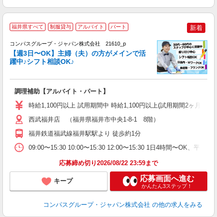
福井県すべて
制服貸与
アルバイト
パート
新着
コンパスグループ・ジャパン株式会社 21610_p
く
【週3日〜OK】主婦（夫）の方がメインで活
躍中♪シフト相談OK♪
大
調理補助【アルバイト・パート】
入
歓
時給1,100円以上 試用期間中 時給1,100円以上(試用期間2ヶ月
～
用
西武福井店 （福井県福井市中央1-8-1 8階）
務
福井鉄道福武線福井駅駅より 徒歩約1分
W
09:00〜15:30 10:00〜15:30 12:00〜15:30 1日4時間〜
応募締め切り2026/08/22 23:59まで
応募画面へ進む
キープ
かんたん3ステップ！
コンパスグループ・ジャパン株式会社
の他の求人をみる