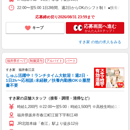
22:00〜翌5:00 1日2時間、週2日からOKのシフト制！ ●扶養内勤務
応募締め切り2026/08/31 23:59まで
応募画面へ進む
キープ
かんたん3ステップ！
すき家
の他の求人をみる
≪
福井県すべて
制服貸与
アルバイト
パート
すき家 福井春江店
しゅふ活躍中！ランチタイム大歓迎！週2日・
安
1日2h〜応相談♪未経験／扶養内勤務OK☆履歴
書不要
の
すき家の店舗スタッフ（接客・調理・清掃など）
履
タ
時給1,200円 ※22:00〜翌5:00：時給1,500円 ※高校生時給1,130
（
福井県坂井市春江町江留下宇和江48
夜
事
JR北陸本線「春江」駅より徒歩12分