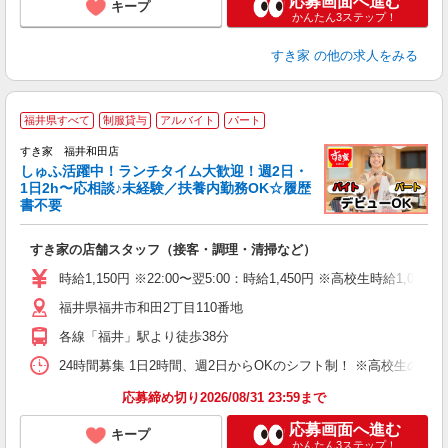
応募画面へ進む
キープ
かんたん3ステップ！
すき家
の他の求人をみる
≪
福井県すべて
制服貸与
アルバイト
パート
すき家 福井和田店
しゅふ活躍中！ランチタイム大歓迎！週2日・
安
1日2h〜応相談♪未経験／扶養内勤務OK☆履歴
書不要
の
すき家の店舗スタッフ（接客・調理・清掃など）
履
タ
時給1,150円 ※22:00〜翌5:00：時給1,450円 ※高校生時給1,053
（
福井県福井市和田2丁目110番地
夜
事
各線「福井」駅より徒歩38分
24時間募集 1日2時間、週2日からOKのシフト制！ ※高校生のシ
応募締め切り2026/08/31 23:59まで
応募画面へ進む
キープ
かんたん3ステップ！