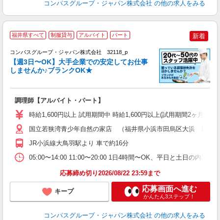
コンパスグループ・ジャパン株式会社
の他の求人をみる
福井県すべて
制服貸与
アルバイト
パート
新着
コンパスグループ・ジャパン株式会社 32118_p
く
【週3日〜OK】大手企業での安定してお仕事
しませんか♪ブランクOK★
大
調理師【アルバイト・パート】
入
歓
時給1,600円以上 試用期間中 時給1,600円以上(試用期間2ヶ月
～
用
国立若狭湾青少年自然の家店 （福井県小浜市田烏区大浜 国立
勤
JR小浜線大鳥羽駅より 車で約16分
O
業
05:00〜14:00 11:00〜20:00 1日4時間〜OK、平日と土日の内
応募締め切り2026/08/22 23:59まで
応募画面へ進む
キープ
かんたん3ステップ！
コンパスグループ・ジャパン株式会社
の他の求人をみる