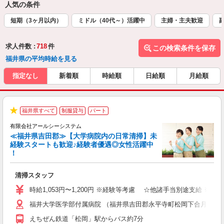
人気の条件
短期（3ヶ月以内）
ミドル（40代～）活躍中
主婦・主夫歓迎
求人件数 :
718
件
この検索条件を保存
福井県の平均時給を見る
指定なし
新着順
時給順
日給順
月給順
福井県すべて
制服貸与
パート
★
ん
有限会社アールシーシステム
≪福井県吉田郡≫【大学病院内の日常清掃】未
経験スタートも歓迎♪経験者優遇◎女性活躍中
！
タ
清掃スタッフ
未
中
時給1,053円〜1,200円 ※経験等考慮 ☆他諸手当別途支給 ※研修
や
福井大学医学部付属病院 （福井県吉田郡永平寺町松岡下合月23-3）
険
えちぜん鉄道「松岡」駅からバス約7分