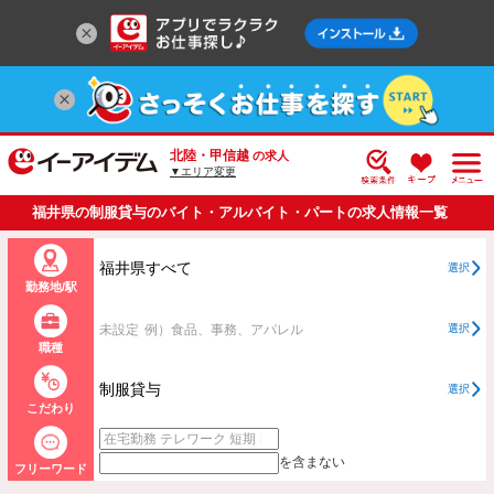
北陸・甲信越
の求人
▼エリア変更
福井県の制服貸与のバイト・アルバイト・パートの求人情報一覧
福井県すべて
選択
勤務地/駅
未設定
例）食品、事務、アパレル
選択
職種
制服貸与
選択
こだわり
を含まない
フリーワード