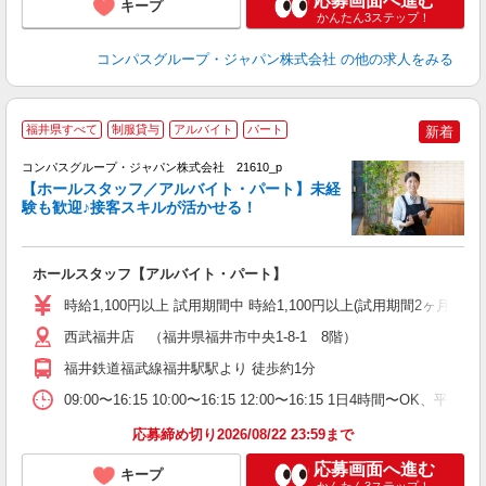
応募画面へ進む
キープ
かんたん3ステップ！
コンパスグループ・ジャパン株式会社
の他の求人をみる
福井県すべて
制服貸与
アルバイト
パート
新着
コンパスグループ・ジャパン株式会社 21610_p
く
【ホールスタッフ／アルバイト・パート】未経
験も歓迎♪接客スキルが活かせる！
大
ホールスタッフ【アルバイト・パート】
入
歓
時給1,100円以上 試用期間中 時給1,100円以上(試用期間2ヶ月
～
用
西武福井店 （福井県福井市中央1-8-1 8階）
務
福井鉄道福武線福井駅駅より 徒歩約1分
業
09:00〜16:15 10:00〜16:15 12:00〜16:15 1日4時間〜
応募締め切り2026/08/22 23:59まで
応募画面へ進む
キープ