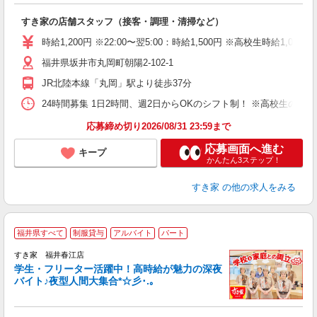
の
すき家の店舗スタッフ（接客・調理・清掃など）
履
タ
時給1,200円 ※22:00〜翌5:00：時給1,500円 ※高校生時給1,080
（
福井県坂井市丸岡町朝陽2-102-1
夜
事
JR北陸本線「丸岡」駅より徒歩37分
24時間募集 1日2時間、週2日からOKのシフト制！ ※高校生のシ
応募締め切り2026/08/31 23:59まで
応募画面へ進む
キープ
かんたん3ステップ！
すき家
の他の求人をみる
福井県すべて
制服貸与
アルバイト
パート
すき家 福井春江店
学生・フリーター活躍中！高時給が魅力の深夜
バイト♪夜型人間大集合*☆彡･.｡
つ