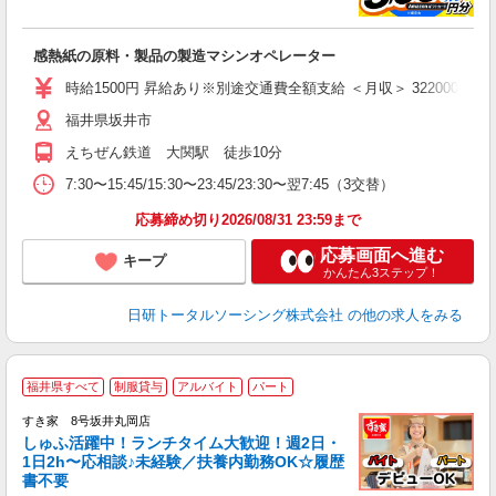
談
W
感熱紙の原料・製品の製造マシンオペレーター
入
保
時給1500円 昇給あり※別途交通費全額支給 ＜月収＞ 322000円以上可 
福井県坂井市
えちぜん鉄道 大関駅 徒歩10分
7:30〜15:45/15:30〜23:45/23:30〜翌7:45（3交替）
応募締め切り2026/08/31 23:59まで
応募画面へ進む
キープ
かんたん3ステップ！
日研トータルソーシング株式会社
の他の求人をみる
≪
福井県すべて
制服貸与
アルバイト
パート
すき家 8号坂井丸岡店
しゅふ活躍中！ランチタイム大歓迎！週2日・
安
1日2h〜応相談♪未経験／扶養内勤務OK☆履歴
書不要