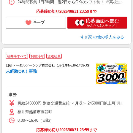
24時間募集 1日2時間、週2日からOKのシフト制！ ※高校生のシ
応募締め切り2026/08/31 23:59まで
応募画面へ進む
キープ
かんたん3ステップ！
すき家
の他の求人をみる
◎
福井県すべて
制服貸与
派遣社員
n
日研トータルソーシング株式会社（お仕事No.8A1435-JS）
ー
未経験OK！事務
z
談
W
事務
ク
（
月給245000円 別途交通費支給 ＜月収＞ 245000円以上可 月給2450
福井県越前市萱谷町
8:00〜16:40（日勤）
応募締め切り2026/08/31 23:59まで