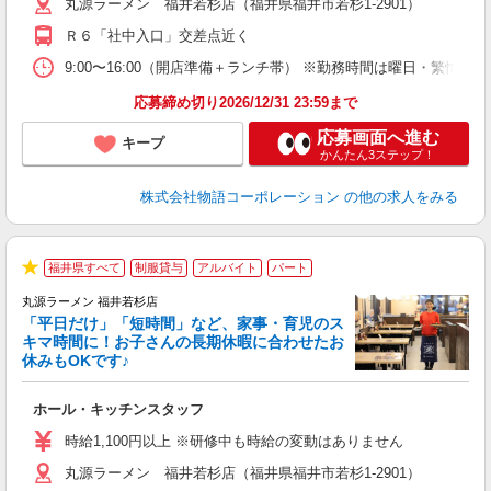
丸源ラーメン 福井若杉店（福井県福井市若杉1-2901）
中
自
Ｒ６「社中入口」交差点近く
業
食
9:00〜16:00（開店準備＋ランチ帯） ※勤務時間は曜日・
応募締め切り2026/12/31 23:59まで
応募画面へ進む
キープ
かんたん3ステップ！
株式会社物語コーポレーション
の他の求人をみる
福井県すべて
制服貸与
アルバイト
パート
★
丸源ラーメン 福井若杉店
「平日だけ」「短時間」など、家事・育児のス
キマ時間に！お子さんの長期休暇に合わせたお
休みもOKです♪
の
ホール・キッチンスタッフ
入
学
時給1,100円以上 ※研修中も時給の変動はありません
活
丸源ラーメン 福井若杉店（福井県福井市若杉1-2901）
短