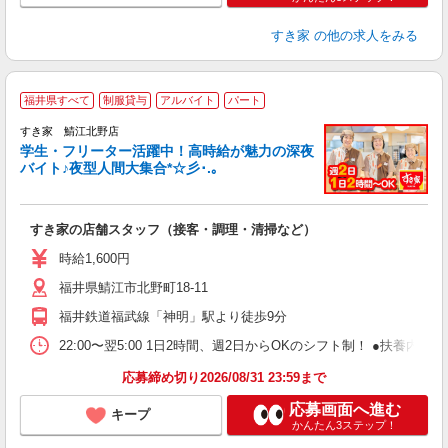
すき家
の他の求人をみる
福井県すべて
制服貸与
アルバイト
パート
すき家 鯖江北野店
学生・フリーター活躍中！高時給が魅力の深夜
バイト♪夜型人間大集合*☆彡･.｡
つ
すき家の店舗スタッフ（接客・調理・清掃など）
履
ミ
時給1,600円
～
福井県鯖江市北野町18-11
勤
社
福井鉄道福武線「神明」駅より徒歩9分
22:00〜翌5:00 1日2時間、週2日からOKのシフト制！ ●扶養内勤務
応募締め切り2026/08/31 23:59まで
応募画面へ進む
キープ
かんたん3ステップ！