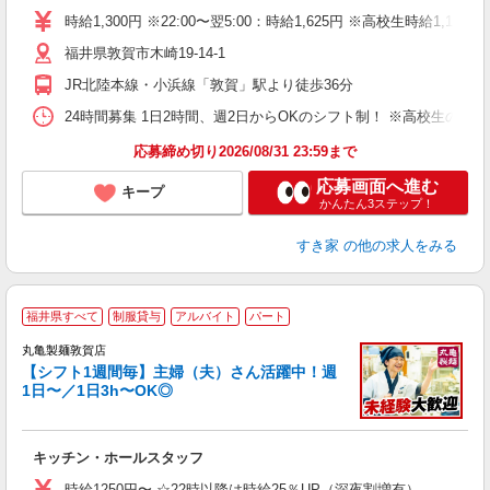
タ
時給1,300円 ※22:00〜翌5:00：時給1,625円 ※高校生時給1,150
（
福井県敦賀市木崎19-14-1
夜
事
JR北陸本線・小浜線「敦賀」駅より徒歩36分
24時間募集 1日2時間、週2日からOKのシフト制！ ※高校生のシ
応募締め切り2026/08/31 23:59まで
応募画面へ進む
キープ
かんたん3ステップ！
すき家
の他の求人をみる
福井県すべて
制服貸与
アルバイト
パート
丸亀製麺敦賀店
【シフト1週間毎】主婦（夫）さん活躍中！週
1日〜／1日3h〜OK◎
ル
キッチン・ホールスタッフ
入
者
時給1250円〜 ☆22時以降は時給25％UP（深夜割増有）