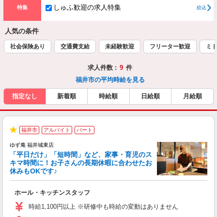
しゅふ歓迎の求人特集
特集
絞込
人気の条件
社会保険あり
交通費支給
未経験歓迎
フリーター歓迎
ミド
求人件数 :
9
件
福井市の平均時給を見る
指定なし
新着順
時給順
日給順
月給順
福井市
アルバイト
パート
★
ゆず庵 福井城東店
「平日だけ」「短時間」など、家事・育児のス
キマ時間に！お子さんの長期休暇に合わせたお
休みもOKです♪
の
ホール・キッチンスタッフ
入
学
時給1,100円以上 ※研修中も時給の変動はありません
活