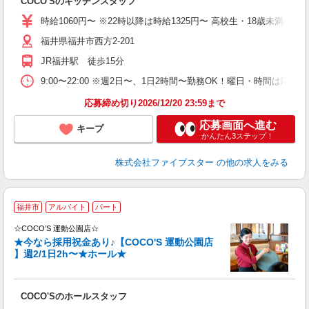
COCO'Sのキッチンスタッフ
時給1060円〜 ※22時以降は時給1325円〜 高校生・18歳未満の方は
福井県福井市西方2-201
JR福井駅 徒歩15分
9:00〜22:00 ※週2日〜、1日2時間〜勤務OK！曜日・時間は
応募締め切り2026/12/20 23:59まで
応募画面へ進む
キープ
かんたん3ステップ！
株式会社ファイブスター
の他の求人をみる
＼
福井市
アルバイト
パート
方
す
☆COCO’S 運動公園店☆
ス
★今なら採用祝金あり♪【COCO'S 運動公園店
】週2/1日2h〜★ホール★
★
COCO'Sのホールスタッフ