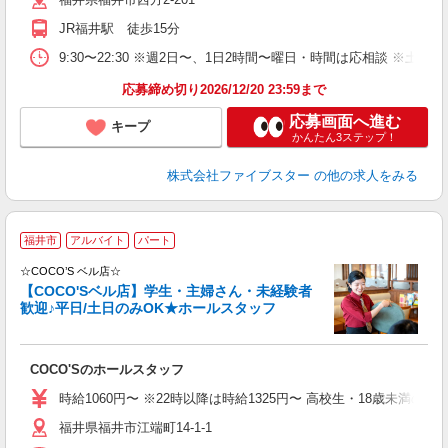
JR福井駅 徒歩15分
9:30〜22:30 ※週2日〜、1日2時間〜曜日・時間は応相談 ※土
応募締め切り2026/12/20 23:59まで
応募画面へ進む
キープ
かんたん3ステップ！
株式会社ファイブスター
の他の求人をみる
福井市
アルバイト
パート
不
K
☆COCO’S ベル店☆
【COCO'Sベル店】学生・主婦さん・未経験者
歓迎♪平日/土日のみOK★ホールスタッフ
（
以
COCO'Sのホールスタッフ
時給1060円〜 ※22時以降は時給1325円〜 高校生・18歳未満の方は
福井県福井市江端町14-1-1