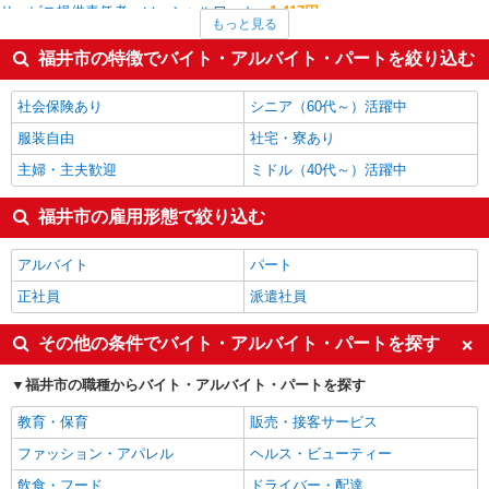
サービス提供責任者・ソーシャルワーカー
1,417円
もっと見る
搬入・搬出・設営
1,400円
作業療法士・理学療法士・言語聴覚士・視能訓練士
1,377円
福井市の特徴でバイト・アルバイト・パートを絞り込む
一般・営業事務
1,375円
量販店・大型SC・百貨店
1,364円
社会保険あり
シニア（60代～）活躍中
福井市の他の職種の平均時給を見る
服装自由
社宅・寮あり
主婦・主夫歓迎
ミドル（40代～）活躍中
福井市の雇用形態で絞り込む
アルバイト
パート
正社員
派遣社員
その他の条件でバイト・アルバイト・パートを探す
福井市の職種からバイト・アルバイト・パートを探す
教育・保育
販売・接客サービス
ファッション・アパレル
ヘルス・ビューティー
飲食・フード
ドライバー・配達