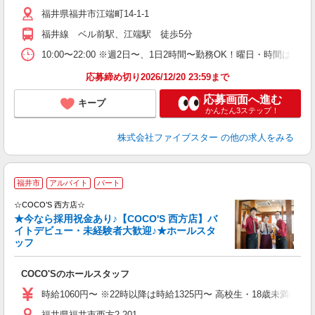
福井県福井市江端町14-1-1
福井線 ベル前駅、江端駅 徒歩5分
10:00〜22:00 ※週2日〜、1日2時間〜勤務OK！曜日・時間は
応募締め切り2026/12/20 23:59まで
応募画面へ進む
キープ
かんたん3ステップ！
株式会社ファイブスター
の他の求人をみる
＼
福井市
アルバイト
パート
方
☆COCO’S 西方店☆
で
★今なら採用祝金あり♪【COCO'S 西方店】バ
3
イトデビュー・未経験者大歓迎♪★ホールスタ
内
ッフ
学
COCO'Sのホールスタッフ
時給1060円〜 ※22時以降は時給1325円〜 高校生・18歳未満の方は
福井県福井市西方2-201