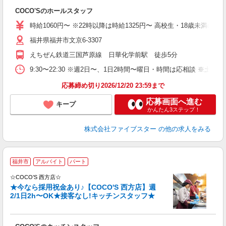
COCO'Sのホールスタッフ
時給1060円〜 ※22時以降は時給1325円〜 高校生・18歳未満の方は
福井県福井市文京6-3307
えちぜん鉄道三国芦原線 日華化学前駅 徒歩5分
9:30〜22:30 ※週2日〜、1日2時間〜曜日・時間は応相談 ※土
応募締め切り2026/12/20 23:59まで
応募画面へ進む
キープ
かんたん3ステップ！
株式会社ファイブスター
の他の求人をみる
＼
福井市
アルバイト
パート
方
す
☆COCO’S 西方店☆
歴
★今なら採用祝金あり♪【COCO'S 西方店】週
の
2/1日2h〜OK★接客なし!キッチンスタッフ★
務