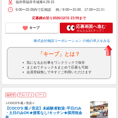
福井県福井市城東4-29-15
短
の
9:00〜25:00内で応相談 例／9:00〜15:00、17:00〜
ル
特
応募締め切り2026/12/31 23:59まで
応募画面へ進む
キープ
かんたん3ステップ！
株式会社物語コーポレーション
の他の求人をみる
「キープ」とは？
気になるお仕事をワンクリックで保存
まとめてチェック＆まとめて応募も可能
会員登録無しで今すぐご利用いただけます
★
福井市
アルバイト
パート
務
書
☆COCO’S 堀ノ宮店☆
み
【COCO'S 堀ノ宮店】未経験者歓迎♪平日のみ
・土日のみOK★接客なし!キッチン★採用祝金
有