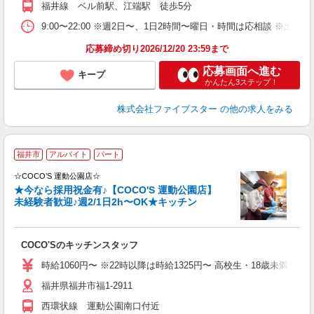
福井線 ベル前駅、江端駅 徒歩5分
9:00〜22:00 ※週2日〜、1日2時間〜曜日・時間は応相談 ※土
応募締め切り2026/12/20 23:59まで
応募画面へ進む
キープ
かんたん3ステップ！
株式会社ファイブスター
の他の求人をみる
＼
福井市
アルバイト
パート
方
す
☆COCO’S 運動公園店☆
歴
★今なら採用祝金有♪【COCO'S 運動公園店】
の
未経験者歓迎♪週2/1日2h〜OK★キッチン
務
COCO'Sのキッチンスタッフ
時給1060円〜 ※22時以降は時給1325円〜 高校生・18歳未満の方は
福井県福井市福1-2911
西環状線 運動公園南口付近