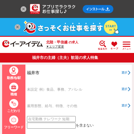
北陸・甲信越
の求人
▼エリア変更
福井市の主婦（主夫）歓迎の求人特集
福井市
選択
勤務地/駅
未設定
例）食品、事務、アパレル
選択
職種
雇用形態、給与、特徴、その他
選択
こだわり
を含まない
フリーワード