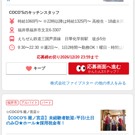
（
COCO'Sのキッチンスタッフ
時給1060円〜 ※22時以降は時給1325円〜 高校生・18歳未満の方は
福井県福井市文京6-3307
えちぜん鉄道三国芦原線 日華化学前駅 徒歩5分
9:30〜22:30 ※週2日〜、1日2時間〜勤務OK！曜日・時間は応
応募締め切り2026/12/20 23:59まで
応募画面へ進む
キープ
かんたん3ステップ！
株式会社ファイブスター
の他の求人をみる
★
福井市
アルバイト
パート
務
書
☆COCO’S 堀ノ宮店☆
み
【COCO'S 堀ノ宮店】未経験者歓迎♪平日/土日
のみ◎★ホール★採用祝金有！
（