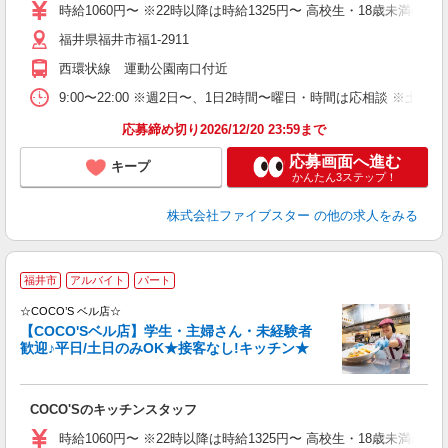
時給1060円〜 ※22時以降は時給1325円〜 高校生・18歳未満の方は
福井県福井市福1-2911
西環状線 運動公園南口付近
9:00〜22:00 ※週2日〜、1日2時間〜曜日・時間は応相談 
応募締め切り2026/12/20 23:59まで
応募画面へ進む
キープ
かんたん3ステップ！
株式会社ファイブスター
の他の求人をみる
福井市
アルバイト
パート
不
K
☆COCO’S ベル店☆
【COCO'Sベル店】学生・主婦さん・未経験者
歓迎♪平日/土日のみOK★接客なし!キッチン★
（
以
COCO'Sのキッチンスタッフ
時給1060円〜 ※22時以降は時給1325円〜 高校生・18歳未満の方は