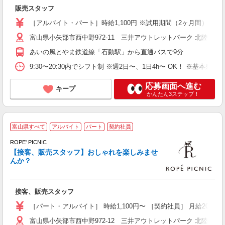
未
販売スタッフ
時
イ
［アルバイト・パート］時給1,100円 ※試用期間（2ヶ月間）：
服
富山県小矢部市西中野972-11 三井アウトレットパーク 北陸小矢
あいの風とやま鉄道線「石動駅」から直通バスで9分
9:30〜20:30内でシフト制 ※週2日〜、1日4h〜 OK！ ※基
応募画面へ進む
キープ
かんたん3ステップ！
富山県すべて
アルバイト
パート
契約社員
ROPE' PICNIC
【接客、販売スタッフ】おしゃれを楽しみませ
んか？
（
未
タ
接客、販売スタッフ
6
祝
［パート・アルバイト］ 時給1,100円〜 ［契約社員］ 月給200,
由
富山県小矢部市西中野972-12 三井アウトレットパーク 北陸小矢
典