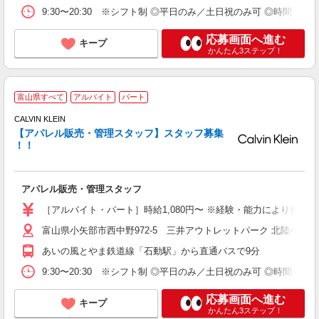
9:30〜20:30 ※シフト制 ◎平日のみ／土日祝のみ可 ◎時間・曜
応募画面へ進む
キープ
かんたん3ステップ！
富山県すべて
アルバイト
パート
未
（
CALVIN KLEIN
土
【アパレル販売・管理スタッフ】スタッフ募集
ワ
！！
アパレル販売・管理スタッフ
［アルバイト・パート］時給1,080円〜 ※経験・能力により優遇
富山県小矢部市西中野972-5 三井アウトレットパーク 北陸小矢部
あいの風とやま鉄道線「石動駅」から直通バスで9分
9:30〜20:30 ※シフト制 ◎平日のみ／土日祝のみ可 ◎時間・曜
応募画面へ進む
キープ
かんたん3ステップ！