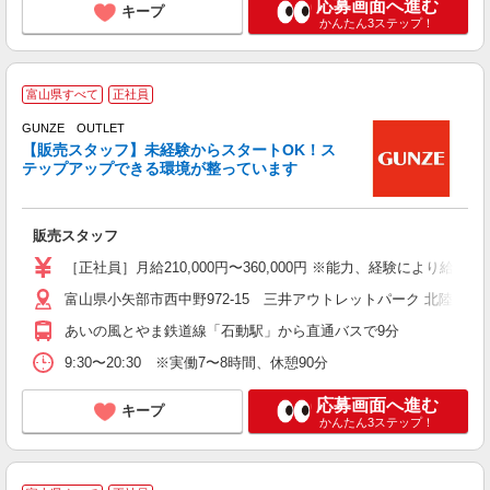
応募画面へ進む
キープ
かんたん3ステップ！
3
富山県すべて
正社員
GUNZE OUTLET
【販売スタッフ】未経験からスタートOK！ス
テップアップできる環境が整っています
境
未
販売スタッフ
中
［正社員］月給210,000円〜360,000円 ※能力、経験により給与・
富山県小矢部市西中野972-15 三井アウトレットパーク 北陸小矢
あいの風とやま鉄道線「石動駅」から直通バスで9分
9:30〜20:30 ※実働7〜8時間、休憩90分
応募画面へ進む
キープ
かんたん3ステップ！