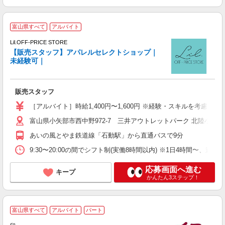
富山県すべて
アルバイト
イ
車
Lil.OFF-PRICE STORE
円
【販売スタッフ】アパレルセレクトショップ｜
ラ
未経験可｜
週
し
未
販売スタッフ
ム
車
［アルバイト］時給1,400円〜1,600円 ※経験・スキルを考慮
制
富山県小矢部市西中野972-7 三井アウトレットパーク 北陸小矢部
あいの風とやま鉄道線「石動駅」から直通バスで9分
9:30〜20:00の間でシフト制(実働8時間以内) ※1日4時間〜
応募画面へ進む
キープ
かんたん3ステップ！
―
富山県すべて
アルバイト
パート