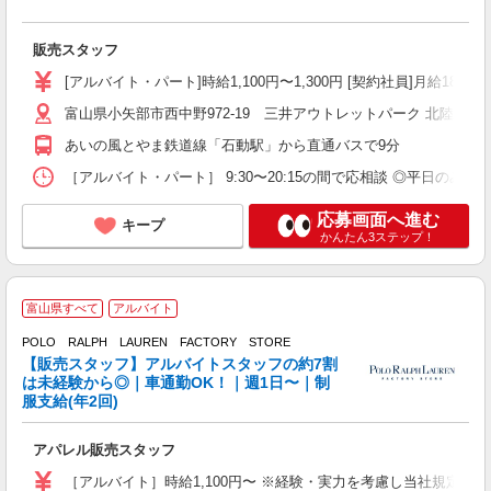
未
費
販売スタッフ
[アルバイト・パート]時給1,100円〜1,300円 [契約社員]月給180
富山県小矢部市西中野972-19 三井アウトレットパーク 北陸小矢
あいの風とやま鉄道線「石動駅」から直通バスで9分
［アルバイト・パート］ 9:30〜20:15の間で応相談 ◎平日のみ可/土日祝の
応募画面へ進む
キープ
かんたん3ステップ！
富山県すべて
アルバイト
POLO RALPH LAUREN FACTORY STORE
【販売スタッフ】アルバイトスタッフの約7割
は未経験から◎｜車通勤OK！｜週1日〜｜制
服支給(年2回)
し
アパレル販売スタッフ
経
内
［アルバイト］時給1,100円〜 ※経験・実力を考慮し当社規定に