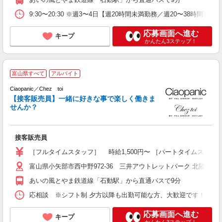
9:30〜20:30 ※週3〜4日【週20時間未満勤務／週20〜38時間
応募画面へ進む
キープ
かんたん3ステップ！
「
富山県すべて
アルバイト
t
Ciaopanic／Chez toi
ち
【接客販売員】一緒に好きな事で楽しく働きま
経
せんか？
夕
接客販売員
［フルタイムスタッフ］ 時給1,500円〜 ［パートタイムスタッ
富山県小矢部市西中野972-36 三井アウトレットパーク 北陸小矢
あいの風とやま鉄道線「石動駅」から直通バスで9分
応相談 ※シフト制 夕方以降も出勤可能な方、大歓迎です！ 例)10:30〜1
応募画面へ進む
キープ
かんたん3ステップ！