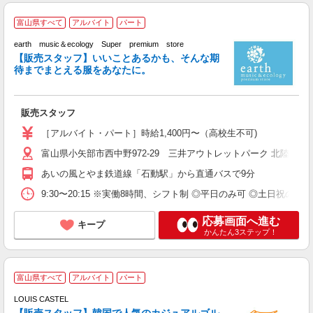
□
富山県すべて
アルバイト
パート
未
K
earth music＆ecology Super premium store
O
【販売スタッフ】いいことあるかも、そんな期
待までまとえる服をあなたに。
販売スタッフ
［アルバイト・パート］時給1,400円〜（高校生不可)
富山県小矢部市西中野972-29 三井アウトレットパーク 北陸小矢
あいの風とやま鉄道線「石動駅」から直通バスで9分
9:30〜20:15 ※実働8時間、シフト制 ◎平日のみ可 ◎土日祝のみ
応募画面へ進む
キープ
かんたん3ステップ！
富山県すべて
アルバイト
パート
レ
W
LOUIS CASTEL
ル
【販売スタッフ】韓国で人気のカジュアルゴル