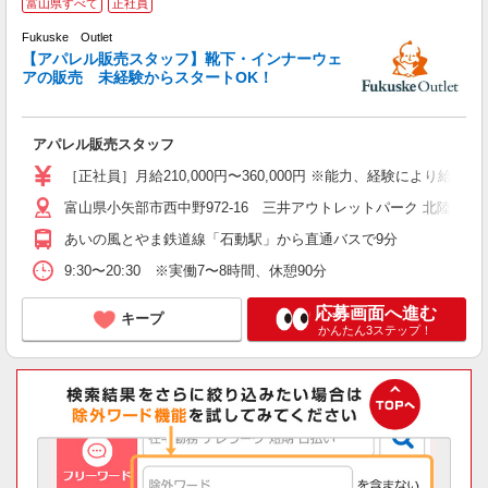
富山県すべて
正社員
Fukuske Outlet
未
【アパレル販売スタッフ】靴下・インナーウェ
方
アの販売 未経験からスタートOK！
アパレル販売スタッフ
［正社員］月給210,000円〜360,000円 ※能力、経験により給与・
富山県小矢部市西中野972-16 三井アウトレットパーク 北陸小矢
あいの風とやま鉄道線「石動駅」から直通バスで9分
9:30〜20:30 ※実働7〜8時間、休憩90分
応募画面へ進む
キープ
かんたん3ステップ！