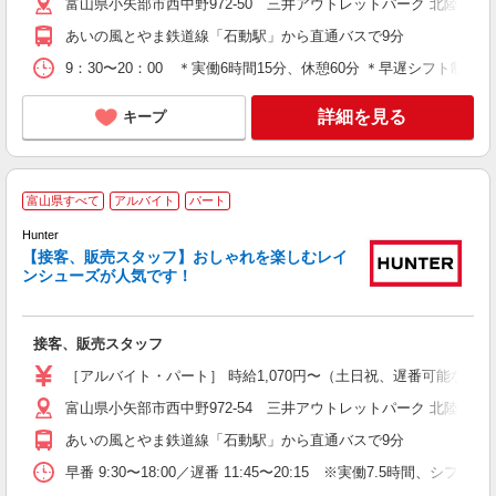
富山県小矢部市西中野972-50 三井アウトレットパーク 北陸小矢
あいの風とやま鉄道線「石動駅」から直通バスで9分
9：30〜20：00 ＊実働6時間15分、休憩60分 ＊早遅シフト制 ［1］9
詳細を見る
キープ
富山県すべて
アルバイト
パート
週
朝
Hunter
【接客、販売スタッフ】おしゃれを楽しむレイ
ンシューズが人気です！
接客、販売スタッフ
［アルバイト・パート］ 時給1,070円〜（土日祝、遅番可能な方
富山県小矢部市西中野972-54 三井アウトレットパーク 北陸小矢
あいの風とやま鉄道線「石動駅」から直通バスで9分
早番 9:30〜18:00／遅番 11:45〜20:15 ※実働7.5時間