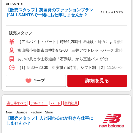
ALLSAINTS
迎
【販売スタッフ】英国発のファッションブラン
未
ドALLSAINTSで一緒にお仕事しませんか？
時
み
転
販売スタッフ
あ
［アルバイト・パート］時給1,200円 ※経験・能力により優遇し
富山県小矢部市西中野972-38 三井アウトレットパーク 北陸小矢
あいの風とやま鉄道線「石動駅」から直通バスで9分
［1］9:30〜20:30 ※実働7.5時間、シフト制 ［2］11:
詳細を見る
キープ
富山県すべて
アルバイト
パート
契約社員
New Balance Factory Store
【販売スタッフ】人と関わるのが好きを仕事に
しませんか？