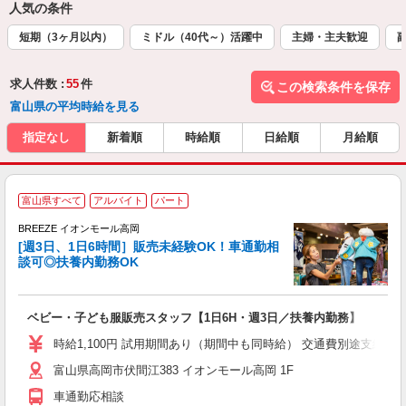
人気の条件
短期（3ヶ月以内）
ミドル（40代～）活躍中
主婦・主夫歓迎
求人件数 :
55
件
この検索条件を保存
富山県の平均時給を見る
指定なし
新着順
時給順
日給順
月給順
＜
富山県すべて
アルバイト
パート
BREEZE イオンモール高岡
ん
[週3日、1日6時間］販売未経験OK！車通勤相
談可◎扶養内勤務OK
ヶ月
ベビー・子ども服販売スタッフ【1日6H・週3日／扶養内勤務】
時給1,100円 試用期間あり（期間中も同時給） 交通費別途支給（月4万
富山県高岡市伏間江383 イオンモール高岡 1F
車通勤応相談