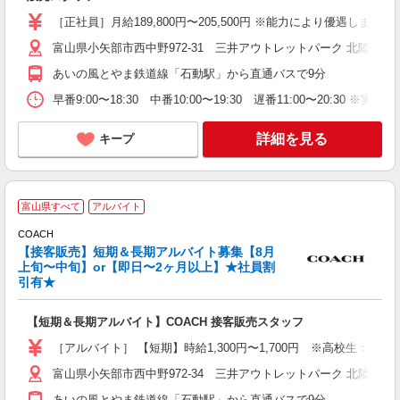
［正社員］月給189,800円〜205,500円 ※能力により優遇します。
富山県小矢部市西中野972-31 三井アウトレットパーク 北陸小矢
あいの風とやま鉄道線「石動駅」から直通バスで9分
早番9:00〜18:30 中番10:00〜19:30 遅番11:00〜20:30 ※実
詳細を見る
キープ
富山県すべて
アルバイト
COACH
【接客販売】短期＆長期アルバイト募集【8月
上旬〜中旬】or【即日〜2ヶ月以上】★社員割
る
引有★
経
【短期＆長期アルバイト】COACH 接客販売スタッフ
期
務
［アルバイト］ 【短期】時給1,300円〜1,700円 ※高校生：時給1
富山県小矢部市西中野972-34 三井アウトレットパーク 北陸小矢
割
あいの風とやま鉄道線「石動駅」から直通バスで9分