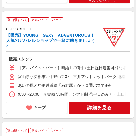
ブ
富山県すべて
アルバイト
パート
GUESS OUTLET
ト
【販売】YOUNG SEXY ADVENTUROUS！
未
人気のアパレルショップで一緒に働きましょう
日
♪
自
由
販売スタッフ
あ
［アルバイト・パート］時給1,200円（土日祝日遅番可能な場合は時給
富山県小矢部市西中野972-37 三井アウトレットパーク 北陸小矢
あいの風とやま鉄道線「石動駅」から直通バスで9分
9:30〜20:30 ※実働7.5時間、シフト制 ◎平日のみ可・土日祝
詳細を見る
キープ
A
富山県すべて
アルバイト
パート