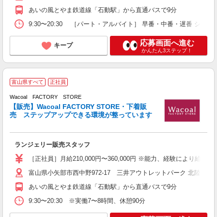
あいの風とやま鉄道線「石動駅」から直通バスで9分
9:30〜20:30 ［パート・アルバイト］ 早番・中番・遅番 シフト制 フ
応募画面へ進む
キープ
かんたん3ステップ！
富山県すべて
正社員
法
Wacoal FACTORY STORE
長
【販売】Wacoal FACTORY STORE・下着販
未
売 ステップアップできる環境が整っています
中
会
ランジェリー販売スタッフ
［正社員］月給210,000円〜360,000円 ※能力、経験により給与・
富山県小矢部市西中野972-17 三井アウトレットパーク 北陸小矢
あいの風とやま鉄道線「石動駅」から直通バスで9分
9:30〜20:30 ※実働7〜8時間、休憩90分