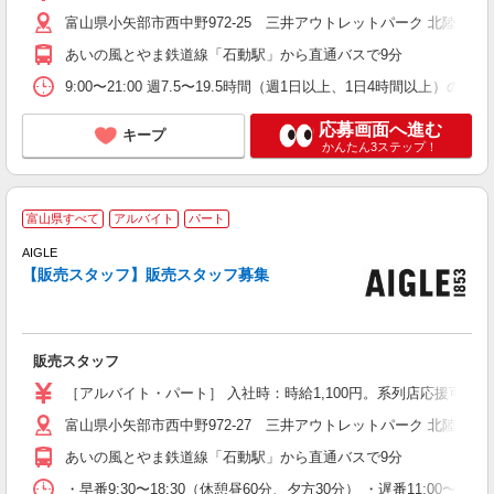
富山県小矢部市西中野972-25 三井アウトレットパーク 北陸小矢
あいの風とやま鉄道線「石動駅」から直通バスで9分
9:00〜21:00 週7.5〜19.5時間（週1日以上、1日4時間
応募画面へ進む
キープ
かんたん3ステップ！
フ
富山県すべて
アルバイト
パート
AIGLE
【販売スタッフ】販売スタッフ募集
心
力
未
販売スタッフ
給
り
［アルバイト・パート］ 入社時：時給1,100円。系列店応援可能：時
富山県小矢部市西中野972-27 三井アウトレットパーク 北陸小矢
あいの風とやま鉄道線「石動駅」から直通バスで9分
・早番9:30〜18:30（休憩昼60分、夕方30分） ・遅番11