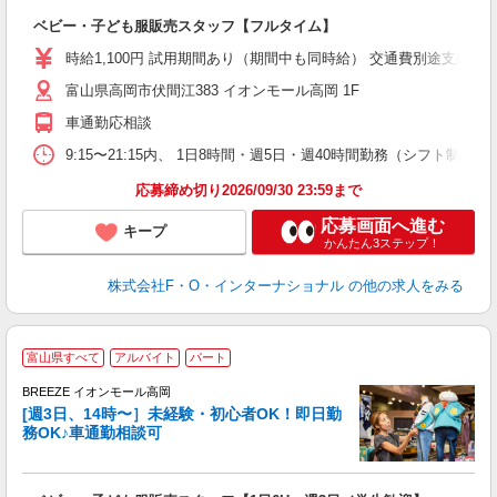
ベビー・子ども服販売スタッフ【フルタイム】
時給1,100円 試用期間あり（期間中も同時給） 交通費別途支給（月4万
富山県高岡市伏間江383 イオンモール高岡 1F
車通勤応相談
9:15〜21:15内、 1日8時間・週5日・週40時間勤務（シフト
応募締め切り2026/09/30 23:59まで
応募画面へ進む
キープ
かんたん3ステップ！
株式会社F・O・インターナショナル
の他の求人をみる
＜
富山県すべて
アルバイト
パート
子
BREEZE イオンモール高岡
組
[週3日、14時〜］未経験・初心者OK！即日勤
*
務OK♪車通勤相談可
希