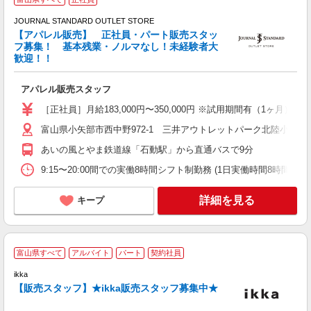
JOURNAL STANDARD OUTLET STORE
【アパレル販売】 正社員・パート販売スタッ
フ募集！ 基本残業・ノルマなし！未経験者大
歓迎！！
さ
未
アパレル販売スタッフ
ネ
［正社員］月給183,000円〜350,000円 ※試用期間有（1ヶ月
富山県小矢部市西中野972-1 三井アウトレットパーク北陸小矢部
あいの風とやま鉄道線「石動駅」から直通バスで9分
9:15〜20:00間での実働8時間シフト制勤務 (1日実働時間8時間、休憩
詳細を見る
キープ
ア
富山県すべて
アルバイト
パート
契約社員
ル
ikka
く
【販売スタッフ】★ikka販売スタッフ募集中★
ー
◎