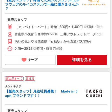
る
フウェアのルイカステルで一緒に働きませんか
通
？
販売スタッフ
［アルバイト・パート］時給1,300円〜1,400円 ※経験・能力に
富山県小矢部市西中野972-30 三井アウトレットパーク 北陸小矢
あいの風とやま鉄道線「石動駅」から直通バスで9分
9:45〜20:15 ◎時間・曜日応相談
詳細を見る
キープ
富山県すべて
正社員
タケオキクチ
【販売スタッフ】月給社員募集！ Made in J
い
apn ブランドです！！
ボ
交
販売スタッフ