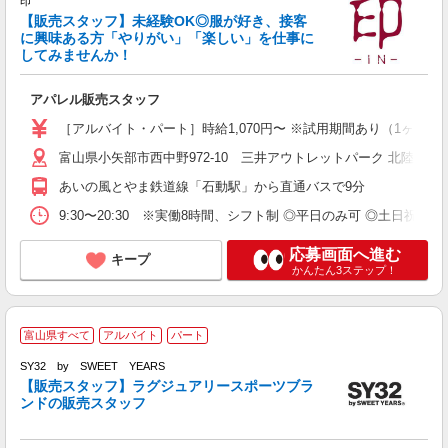
印
【販売スタッフ】未経験OK◎服が好き、接客
に興味ある方「やりがい」「楽しい」を仕事に
してみませんか！
員
アパレル販売スタッフ
未
勤
［アルバイト・パート］時給1,070円〜 ※試用期間あり（1ヶ月間）
富山県小矢部市西中野972-10 三井アウトレットパーク 北陸小矢
あいの風とやま鉄道線「石動駅」から直通バスで9分
9:30〜20:30 ※実働8時間、シフト制 ◎平日のみ可 ◎土日祝
応募画面へ進む
キープ
かんたん3ステップ！
富山県すべて
アルバイト
パート
リ
SY32 by SWEET YEARS
ま
【販売スタッフ】ラグジュアリースポーツブラ
ンドの販売スタッフ
い
ツ