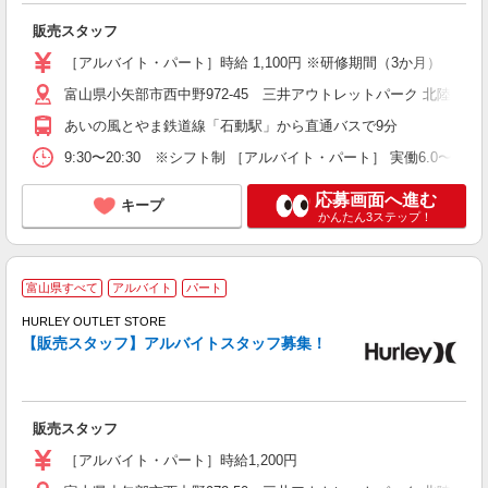
ー
販売スタッフ
未
タ
［アルバイト・パート］時給 1,100円 ※研修期間（3か月） 給与
険
富山県小矢部市西中野972-45 三井アウトレットパーク 北陸小矢
あいの風とやま鉄道線「石動駅」から直通バスで9分
9:30〜20:30 ※シフト制 ［アルバイト・パート］ 実働6.0〜7.
応募画面へ進む
キープ
かんたん3ステップ！
富山県すべて
アルバイト
パート
販
HURLEY OUTLET STORE
週
【販売スタッフ】アルバイトスタッフ募集！
O
販売スタッフ
［アルバイト・パート］時給1,200円