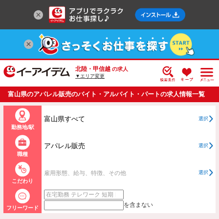
北陸・甲信越
の求人
▼エリア変更
富山県のアパレル販売のバイト・アルバイト・パートの求人情報一覧
富山県すべて
選択
勤務地/駅
アパレル販売
選択
職種
雇用形態、給与、特徴、その他
選択
こだわり
を含まない
フリーワード