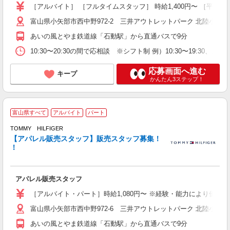
［アルバイト］ ［フルタイムスタッフ］ 時給1,400円〜 ［平日スタ
富山県小矢部市西中野972-2 三井アウトレットパーク 北陸小矢部
あいの風とやま鉄道線「石動駅」から直通バスで9分
10:30〜20:30の間で応相談 ※シフト制 例）10:30〜19:30、1
応募画面へ進む
キープ
かんたん3ステップ！
富山県すべて
アルバイト
パート
未
（
TOMMY HILFIGER
土
【アパレル販売スタッフ】販売スタッフ募集！
ワ
！
アパレル販売スタッフ
［アルバイト・パート］時給1,080円〜 ※経験・能力により優遇
富山県小矢部市西中野972-6 三井アウトレットパーク 北陸小矢部
あいの風とやま鉄道線「石動駅」から直通バスで9分