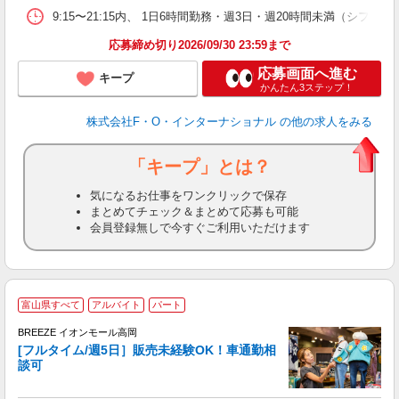
9:15〜21:15内、 1日6時間勤務・週3日・週20時間未満（シ
応募締め切り2026/09/30 23:59まで
応募画面へ進む
キープ
かんたん3ステップ！
株式会社F・O・インターナショナル
の他の求人をみる
「キープ」とは？
気になるお仕事をワンクリックで保存
まとめてチェック＆まとめて応募も可能
会員登録無しで今すぐご利用いただけます
＜
富山県すべて
アルバイト
パート
BREEZE イオンモール高岡
る
[フルタイム/週5日］販売未経験OK！車通勤相
談可
提