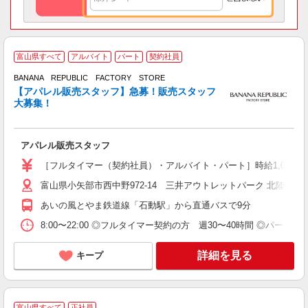
富山県すべて
アルバイト
パート
契約社員
BANANA REPUBLIC FACTORY STORE
【アパレル販売スタッフ】急募！販売スタッフ
っ
大募集！
未
タ
自
アパレル販売スタッフ
［フルタイマー（契約社員）・アルバイト・パート］時給1,062円
富山県小矢部市西中野972-14 三井アウトレットパーク 北陸小矢
あいの風とやま鉄道線「石動駅」から直通バスで9分
8:00〜22:00 ◎フルタイマー契約の方 週30〜40時間 ◎パート
詳細を見る
キープ
富山県すべて
正社員