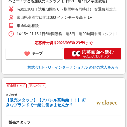
ベビー・子ども服販売スタッフ【1日6H・週3日／学生歓迎】
時給1,100円 試用期間あり（期間中も同時給） 交通費別途支給（月4万
富山県高岡市伏間江383 イオンモール高岡 1F
車通勤応相談
14:15〜21:15 1日6時間勤務・週3日・週20時間未満（シフ
応募締め切り2026/09/30 23:59まで
応募画面へ進む
キープ
かんたん3ステップ！
株式会社F・O・インターナショナル
の他の求人をみる
富山県すべて
アルバイト
ル
w closet
る
【販売スタッフ】【アパレル高時給！！】 好
未
きなブランドで一緒に働きませんか？
間
夜
販売スタッフ