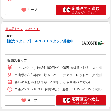
応募画面へ進む
キープ
かんたん3ステップ！
富山県すべて
アルバイト
LACOSTE
未
【販売スタッフ】LACOSTEスタッフ募集中
販売スタッフ
［アルバイト］時給1,100円〜1,400円 ※経験・能力により優遇し
富山県小矢部市西中野972-28 三井アウトレットパーク 北陸小矢
あいの風とやま鉄道線「石動駅」から直通バスで9分
早番／9:30〜18:30（休憩90分） 遅番／11:15〜20:15（
応募画面へ進む
キープ
かんたん3ステップ！