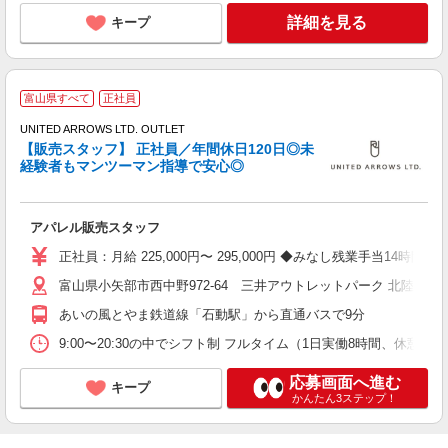
詳細を見る
キープ
富山県すべて
正社員
UNITED ARROWS LTD. OUTLET
【販売スタッフ】 正社員／年間休日120日◎未
経験者もマンツーマン指導で安心◎
は
アパレル販売スタッフ
未
あ
正社員：月給 225,000円〜 295,000円 ◆みなし残業手当
富山県小矢部市西中野972-64 三井アウトレットパーク 北陸小矢
あいの風とやま鉄道線「石動駅」から直通バスで9分
9:00〜20:30の中でシフト制 フルタイム（1日実働8時間、休
応募画面へ進む
キープ
かんたん3ステップ！