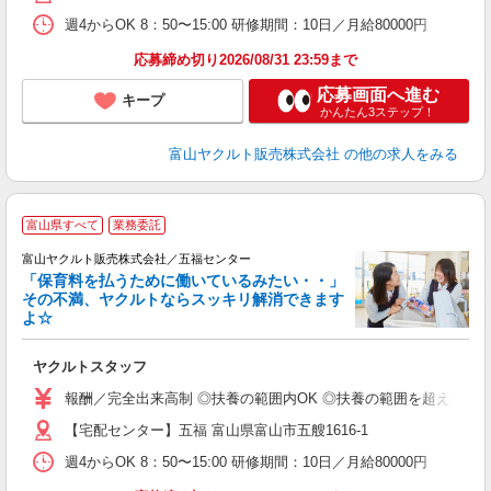
週4からOK 8：50〜15:00 研修期間：10日／月給80000円
応募締め切り2026/08/31 23:59まで
応募画面へ進む
キープ
かんたん3ステップ！
富山ヤクルト販売株式会社
の他の求人をみる
富山県すべて
業務委託
富山ヤクルト販売株式会社／五福センター
「保育料を払うために働いているみたい・・」
その不満、ヤクルトならスッキリ解消できます
よ☆
し
ヤクルトスタッフ
務
報酬／完全出来高制 ◎扶養の範囲内OK ◎扶養の範囲を超えた高収入も
【宅配センター】五福 富山県富山市五艘1616-1
週4からOK 8：50〜15:00 研修期間：10日／月給80000円