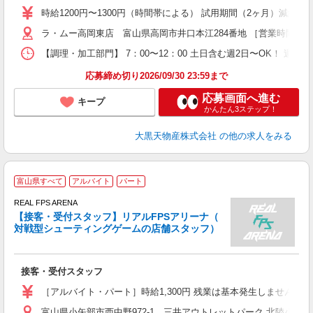
時給1200円〜1300円（時間帯による） 試用期間（2ヶ月）減給なし
ラ・ムー高岡東店 富山県高岡市井口本江284番地 ［営業時間］2
【調理・加工部門】 7：00〜12：00 土日含む週2日〜OK！ 
応募締め切り2026/09/30 23:59まで
応募画面へ進む
キープ
かんたん3ステップ！
大黒天物産株式会社
の他の求人をみる
富山県すべて
アルバイト
パート
REAL FPS ARENA
【接客・受付スタッフ】リアルFPSアリーナ（
対戦型シューティングゲームの店舗スタッフ）
き
接客・受付スタッフ
未
［アルバイト・パート］時給1,300円 残業は基本発生しません。
富山県小矢部市西中野972-1 三井アウトレットパーク 北陸小矢部