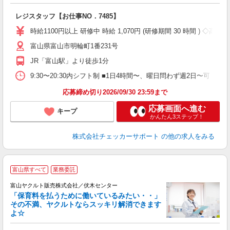
あ
入
レジスタッフ【お仕事NO．7485】
歓
夫
時給1100円以上 研修中 時給 1,070円 (研修期間 30 時間 ) ◇高校
中
富山県富山市明輪町1番231号
勤
JR「富山駅」より徒歩1分
K
9:30〜20:30内シフト制 ■1日4時間〜、曜日問わず週2日〜可 ■
応募締め切り2026/09/30 23:59まで
応募画面へ進む
キープ
かんたん3ステップ！
株式会社チェッカーサポート
の他の求人をみる
富山県すべて
業務委託
富山ヤクルト販売株式会社／伏木センター
「保育料を払うために働いているみたい・・」
その不満、ヤクルトならスッキリ解消できます
よ☆
し