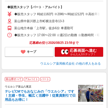
プ
◆販売スタッフ【パート・アルバイト】
ボ
の
◆販売スタッフ 時給1182円 ※20時〜/時給1212円 ※高校卒業
り
富山県中新川郡上市町横法音寺13-3
富山地方本線「上市駅」徒歩6分 車通勤可
◆販売スタッフ 17:00〜22:00 ☆週2日の勤務 ☆勤務時間・曜
応募締め切り2026/08/25 23:59まで
応募画面へ進む
キープ
かんたん3ステップ！
ウエルシア薬局株式会社
の他の求人をみる
富山県すべて
アルバイト
パート
ウエルシア富山八尾店
テレビCMでもおなじみの「ウエルシア」です
！主婦・学生、幅広く活躍中！従業員割引で日
用品もお得に！
プ