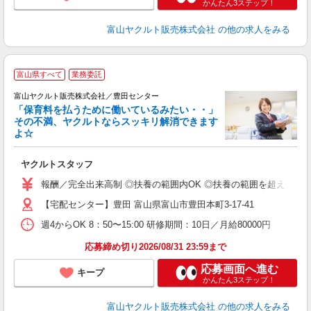
かんたん3ステップ！
富山ヤクルト販売株式会社
の他の求人をみる
富山県すべて
業務委託
富山ヤクルト販売株式会社／豊田センター
「保育料を払うために働いているみたい・・」
その不満、ヤクルトならスッキリ解消できます
よ☆
し
ヤクルトスタッフ
務
報酬／完全出来高制 ◎扶養の範囲内OK ◎扶養の範囲を超えた高収入も
【宅配センター】豊田 富山県富山市豊田本町3-17-41
週4からOK 8：50〜15:00 研修期間：10日／月給80000円
応募締め切り2026/08/31 23:59まで
応募画面へ進む
キープ
かんたん3ステップ！
富山ヤクルト販売株式会社
の他の求人をみる