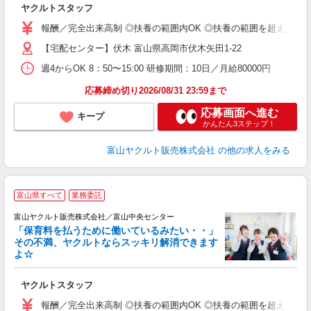
ヤクルトスタッフ
務
報酬／完全出来高制 ◎扶養の範囲内OK ◎扶養の範囲を超えた高収入も
【宅配センター】伏木 富山県高岡市伏木矢田1-22
週4からOK 8：50〜15:00 研修期間：10日／月給80000円
応募締め切り2026/08/31 23:59まで
応募画面へ進む
キープ
かんたん3ステップ！
富山ヤクルト販売株式会社
の他の求人をみる
富山県すべて
業務委託
富山ヤクルト販売株式会社／富山中央センター
「保育料を払うために働いているみたい・・」
その不満、ヤクルトならスッキリ解消できます
よ☆
し
ヤクルトスタッフ
務
報酬／完全出来高制 ◎扶養の範囲内OK ◎扶養の範囲を超えた高収入も