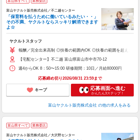
富山県すべて
業務委託
富山ヤクルト販売株式会社／不二越センター
「保育料を払うために働いているみたい・・」
その不満、ヤクルトならスッキリ解消できます
よ☆
し
ヤクルトスタッフ
務
報酬／完全出来高制 ◎扶養の範囲内OK ◎扶養の範囲を超えた高収入も
【宅配センター】不二越 富山県富山市中市70-12
週4からOK 8：50〜15:00 研修期間：10日／月給80000円
応募締め切り2026/08/31 23:59まで
応募画面へ進む
キープ
かんたん3ステップ！
富山ヤクルト販売株式会社
の他の求人をみる
富山県すべて
業務委託
富山ヤクルト販売株式会社／大沢野センター