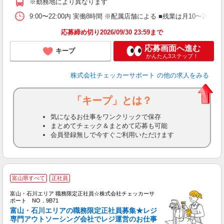
※勤務地により異なります
9:00〜22:00内 実働8時間 ※配属店舗による ■残業は月10〜20時
応募締め切り2026/09/30 23:59まで
応募画面へ進む
キープ
かんたん3ステップ！
株式会社チェッカーサポート
の他の求人をみる
「キープ」とは？
気になるお仕事をワンクリックで保存
まとめてチェック＆まとめて応募も可能
会員登録無しで今すぐご利用いただけます
富山県すべて
正社員
富山・石川エリア 職務限定正社員☆株式会社チェッカーサ
フ
ポート NO．9B71
富山・石川エリアの職務限定正社員募集★レジ
専門アウトソーシング会社でレジ運営のお仕事