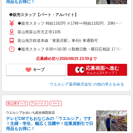
用品もお得に！
プ
◆販売スタッフ【パート・アルバイト】
ボ
勤
◆販売スタッフ 時給1162円 ※17時〜/時給1182円、20時〜/時給
勤
富山県富山市天正寺1105
富山地方鉄道本線「東新庄駅」車4分 車通勤可
◆販売スタッフ 9:00〜16:00 ☆勤務日数・曜日応相談 17:00〜24:
応募締め切り2026/08/25 23:59まで
応募画面へ進む
キープ
かんたん3ステップ！
ウエルシア薬局株式会社
の他の求人をみる
富山県すべて
アルバイト
パート
ウエルシアかみいち総合病院前店
テレビCMでもおなじみの「ウエルシア」です
！主婦・学生、幅広く活躍中！従業員割引で日
用品もお得に！