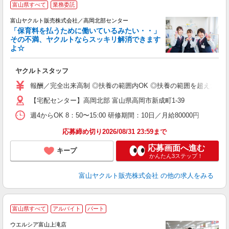
富山県すべて
業務委託
富山ヤクルト販売株式会社／高岡北部センター
「保育料を払うために働いているみたい・・」
その不満、ヤクルトならスッキリ解消できます
よ☆
し
ヤクルトスタッフ
務
報酬／完全出来高制 ◎扶養の範囲内OK ◎扶養の範囲を超えた高収入も
【宅配センター】高岡北部 富山県高岡市新成町1-39
週4からOK 8：50〜15:00 研修期間：10日／月給80000円
応募締め切り2026/08/31 23:59まで
応募画面へ進む
キープ
かんたん3ステップ！
富山ヤクルト販売株式会社
の他の求人をみる
富山県すべて
アルバイト
パート
ウエルシア富山上滝店