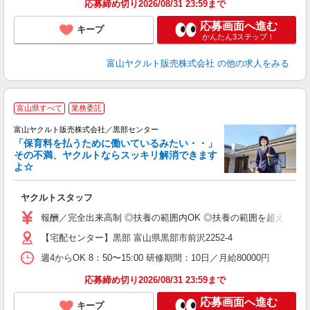
応募締め切り2026/08/31 23:59まで
応募画面へ進む
キープ
かんたん3ステップ！
富山ヤクルト販売株式会社
の他の求人をみる
富山県すべて
業務委託
富山ヤクルト販売株式会社／黒部センター
「保育料を払うために働いているみたい・・」
その不満、ヤクルトならスッキリ解消できます
よ☆
し
ヤクルトスタッフ
務
報酬／完全出来高制 ◎扶養の範囲内OK ◎扶養の範囲を超えた高収入も
【宅配センター】黒部 富山県黒部市前沢2252-4
週4からOK 8：50〜15:00 研修期間：10日／月給80000円
応募締め切り2026/08/31 23:59まで
応募画面へ進む
キープ