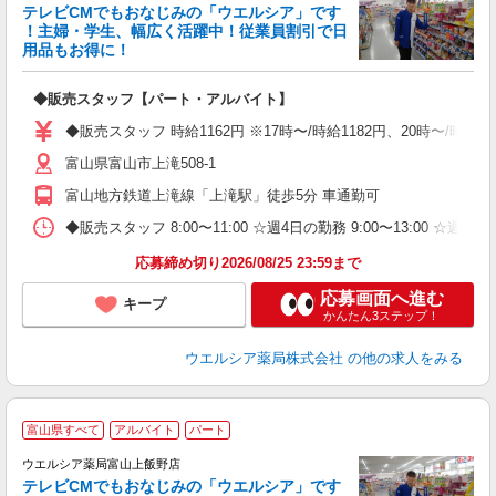
テレビCMでもおなじみの「ウエルシア」です
！主婦・学生、幅広く活躍中！従業員割引で日
用品もお得に！
プ
◆販売スタッフ【パート・アルバイト】
ボ
内
◆販売スタッフ 時給1162円 ※17時〜/時給1182円、20時〜/時
ク
富山県富山市上滝508-1
富山地方鉄道上滝線「上滝駅」徒歩5分 車通勤可
◆販売スタッフ 8:00〜11:00 ☆週4日の勤務 9:00〜13:00 ☆
応募締め切り2026/08/25 23:59まで
応募画面へ進む
キープ
かんたん3ステップ！
ウエルシア薬局株式会社
の他の求人をみる
富山県すべて
アルバイト
パート
ウエルシア薬局富山上飯野店
テレビCMでもおなじみの「ウエルシア」です