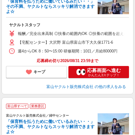
「保育料を払うために働いているみたい・・」
その不満、ヤクルトならスッキリ解消できます
よ☆
し
ヤクルトスタッフ
務
報酬／完全出来高制 ◎扶養の範囲内OK ◎扶養の範囲を超えた高収入も
【宅配センター】大沢野 富山県富山市下大久保1771-6
週4からOK 8：50〜15:00 研修期間：10日／月給80000円
応募締め切り2026/08/31 23:59まで
応募画面へ進む
キープ
かんたん3ステップ！
富山ヤクルト販売株式会社
の他の求人をみる
富山県すべて
業務委託
富山ヤクルト販売株式会社／婦中センター
「保育料を払うために働いているみたい・・」
その不満、ヤクルトならスッキリ解消できます
よ☆