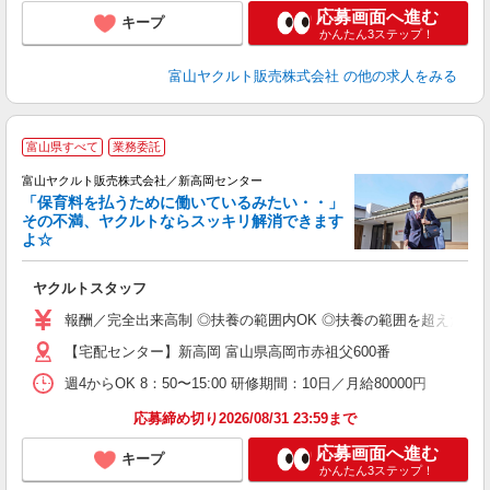
応募画面へ進む
キープ
かんたん3ステップ！
富山ヤクルト販売株式会社
の他の求人をみる
富山県すべて
業務委託
富山ヤクルト販売株式会社／新高岡センター
「保育料を払うために働いているみたい・・」
その不満、ヤクルトならスッキリ解消できます
よ☆
し
ヤクルトスタッフ
務
報酬／完全出来高制 ◎扶養の範囲内OK ◎扶養の範囲を超えた高収入も
【宅配センター】新高岡 富山県高岡市赤祖父600番
週4からOK 8：50〜15:00 研修期間：10日／月給80000円
応募締め切り2026/08/31 23:59まで
応募画面へ進む
キープ
かんたん3ステップ！