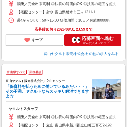
報酬／完全出来高制 ◎扶養の範囲内OK ◎扶養の範囲を超えた高収入も
【宅配センター】射水 富山県射水市三ヶ1211-1
週4からOK 8：50〜15:00 研修期間：10日／月給80000円
応募締め切り2026/08/31 23:59まで
応募画面へ進む
キープ
かんたん3ステップ！
富山ヤクルト販売株式会社
の他の求人をみる
富山県すべて
業務委託
富山ヤクルト販売株式会社／立山センター
「保育料を払うために働いているみたい・・」
その不満、ヤクルトならスッキリ解消できます
よ☆
し
ヤクルトスタッフ
務
報酬／完全出来高制 ◎扶養の範囲内OK ◎扶養の範囲を超えた高収入も
【宅配センター】立山 富山県中新川郡立山町五百石2-192