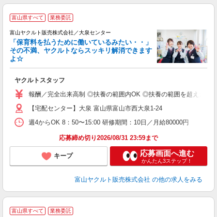
富山県すべて
業務委託
富山ヤクルト販売株式会社／大泉センター
「保育料を払うために働いているみたい・・」
その不満、ヤクルトならスッキリ解消できます
よ☆
し
ヤクルトスタッフ
務
報酬／完全出来高制 ◎扶養の範囲内OK ◎扶養の範囲を超えた高収入も
【宅配センター】大泉 富山県富山市西大泉1-24
週4からOK 8：50〜15:00 研修期間：10日／月給80000円
応募締め切り2026/08/31 23:59まで
応募画面へ進む
キープ
かんたん3ステップ！
富山ヤクルト販売株式会社
の他の求人をみる
富山県すべて
業務委託