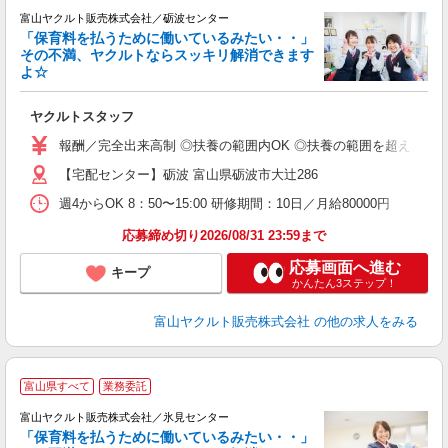
富山ヤクルト販売株式会社／砺波センター
「保育料を払うために働いているみたい・・」
その不満、ヤクルトならスッキリ解消できます
よ☆
し
ヤクルトスタッフ
務
報酬／完全出来高制 ◎扶養の範囲内OK ◎扶養の範囲を超えた高収入も
【宅配センター】砺波 富山県砺波市大辻286
週4からOK 8：50〜15:00 研修期間：10日／月給80000円
応募締め切り2026/08/31 23:59まで
応募画面へ進む
キープ
かんたん3ステップ！
富山ヤクルト販売株式会社
の他の求人をみる
富山県すべて
業務委託
富山ヤクルト販売株式会社／氷見センター
「保育料を払うために働いているみたい・・」