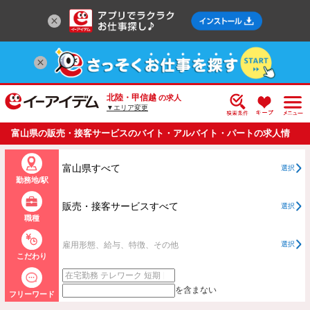
北陸・甲信越
の求人
▼エリア変更
富山県の販売・接客サービスのバイト・アルバイト・パートの求人情
報一覧
富山県すべて
選択
勤務地/駅
販売・接客サービスすべて
選択
職種
雇用形態、給与、特徴、その他
選択
こだわり
を含まない
フリーワード