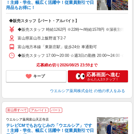
！主婦・学生、幅広く活躍中！従業員割引で日
用品もお得に！
プ
◆販売スタッフ【パート・アルバイト】
高
（
◆販売スタッフ 時給1262円 ※22時〜/時給1578円 ※深夜割増
業
富山県富山市上飯野道下2-7
富山地方本線「東新庄駅」徒歩24分 車通勤可
◆販売スタッフ 17:00〜20:00 ☆週3日の勤務 20:00〜24:0
応募締め切り2026/08/25 23:59まで
応募画面へ進む
キープ
かんたん3ステップ！
ウエルシア薬局株式会社
の他の求人をみる
富山県すべて
アルバイト
パート
ウエルシア薬局富山天正寺店
テレビCMでもおなじみの「ウエルシア」です
！主婦・学生、幅広く活躍中！従業員割引で日