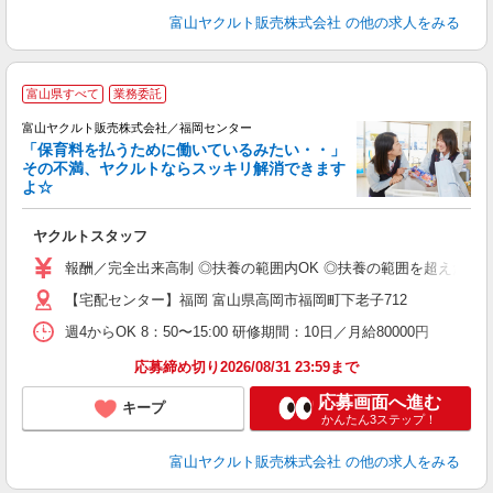
富山ヤクルト販売株式会社
の他の求人をみる
富山県すべて
業務委託
富山ヤクルト販売株式会社／福岡センター
「保育料を払うために働いているみたい・・」
その不満、ヤクルトならスッキリ解消できます
よ☆
し
ヤクルトスタッフ
務
報酬／完全出来高制 ◎扶養の範囲内OK ◎扶養の範囲を超えた高収入も
【宅配センター】福岡 富山県高岡市福岡町下老子712
週4からOK 8：50〜15:00 研修期間：10日／月給80000円
応募締め切り2026/08/31 23:59まで
応募画面へ進む
キープ
かんたん3ステップ！
富山ヤクルト販売株式会社
の他の求人をみる