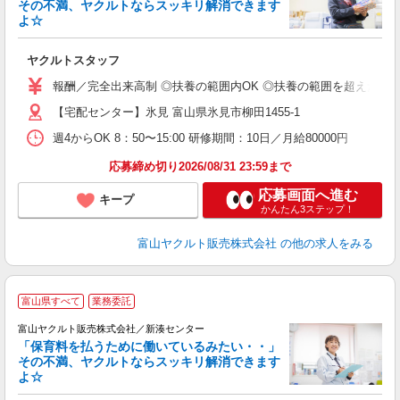
その不満、ヤクルトならスッキリ解消できます
よ☆
し
ヤクルトスタッフ
務
報酬／完全出来高制 ◎扶養の範囲内OK ◎扶養の範囲を超えた高収入も
【宅配センター】氷見 富山県氷見市柳田1455-1
週4からOK 8：50〜15:00 研修期間：10日／月給80000円
応募締め切り2026/08/31 23:59まで
応募画面へ進む
キープ
かんたん3ステップ！
富山ヤクルト販売株式会社
の他の求人をみる
富山県すべて
業務委託
富山ヤクルト販売株式会社／新湊センター
「保育料を払うために働いているみたい・・」
その不満、ヤクルトならスッキリ解消できます
よ☆
し