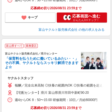
週4からOK 8：50〜15:00 研修期間：10日／月給80000円
応募締め切り2026/08/31 23:59まで
応募画面へ進む
キープ
かんたん3ステップ！
富山ヤクルト販売株式会社
の他の求人をみる
富山県すべて
業務委託
富山ヤクルト販売株式会社／滑川センター
「保育料を払うために働いているみたい・・」
その不満、ヤクルトならスッキリ解消できます
よ☆
し
ヤクルトスタッフ
務
報酬／完全出来高制 ◎扶養の範囲内OK ◎扶養の範囲を超えた高収入も
【宅配センター】滑川 富山県滑川市田中新町90-20
週4からOK 8：50〜15:00 研修期間：10日／月給80000円
応募締め切り2026/08/31 23:59まで