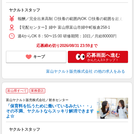
し
ヤクルトスタッフ
務
報酬／完全出来高制 ◎扶養の範囲内OK ◎扶養の範囲を超えた高収入も
【宅配センター】婦中 富山県富山市婦中町板倉258-1
週4からOK 8：50〜15:00 研修期間：10日／月給80000円
応募締め切り2026/08/31 23:59まで
応募画面へ進む
キープ
かんたん3ステップ！
富山ヤクルト販売株式会社
の他の求人をみる
富山県すべて
業務委託
富山ヤクルト販売株式会社／射水センター
「保育料を払うために働いているみたい・・」
その不満、ヤクルトならスッキリ解消できます
よ☆
し
ヤクルトスタッフ
務