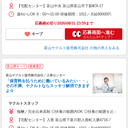
【宅配センター】富山中央 富山県富山市下新町8-17
週4からOK 8：50〜15:00 研修期間：10日／月給80000円
応募締め切り2026/08/31 23:59まで
応募画面へ進む
キープ
かんたん3ステップ！
富山ヤクルト販売株式会社
の他の求人をみる
富山県すべて
業務委託
富山ヤクルト販売株式会社／入善センター
「保育料を払うために働いているみたい・・」
その不満、ヤクルトならスッキリ解消できます
よ☆
し
ヤクルトスタッフ
務
報酬／完全出来高制 ◎扶養の範囲内OK ◎扶養の範囲を超えた高収入も
【宅配センター】入善 富山県下新川郡入善町入膳4716-7