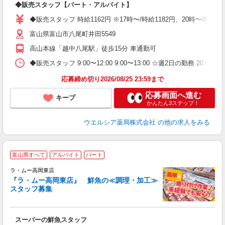
◆販売スタッフ【パート・アルバイト】
ボ
内
◆販売スタッフ 時給1162円 ※17時〜/時給1182円、20時〜/時
ク
富山県富山市八尾町井田5549
高山本線「越中八尾駅」徒歩15分 車通勤可
◆販売スタッフ 9:00〜12:00 9:00〜13:00 ☆週2日の勤務 20
応募締め切り2026/08/25 23:59まで
応募画面へ進む
キープ
かんたん3ステップ！
ウエルシア薬局株式会社
の他の求人をみる
富山県すべて
アルバイト
パート
ラ・ムー高岡東店
『ラ・ムー高岡東店』 鮮魚の≪調理・加工≫
スタッフ募集
す
スーパーの鮮魚スタッフ