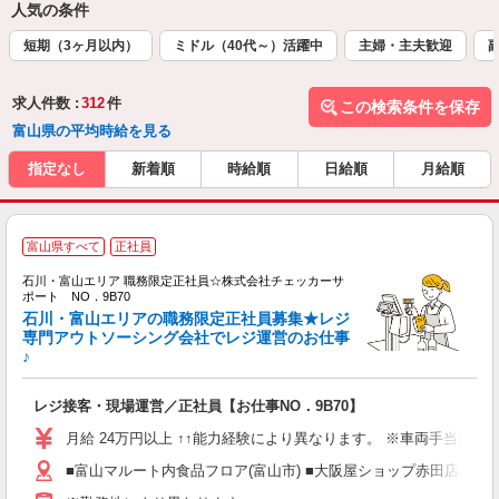
人気の条件
短期（3ヶ月以内）
ミドル（40代～）活躍中
主婦・主夫歓迎
求人件数 :
312
件
この検索条件を保存
富山県の平均時給を見る
指定なし
新着順
時給順
日給順
月給順
富山県すべて
正社員
石川・富山エリア 職務限定正社員☆株式会社チェッカーサ
主
ポート NO．9B70
給
石川・富山エリアの職務限定正社員募集★レジ
専門アウトソーシング会社でレジ運営のお仕事
♪
な
レジ接客・現場運営／正社員【お仕事NO．9B70】
月給 24万円以上 ↑↑能力経験により異なります。 ※車両手当(15,00
■富山マルート内食品フロア(富山市) ■大阪屋ショップ赤田店(富山市