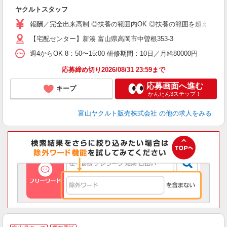
ヤクルトスタッフ
務
報酬／完全出来高制 ◎扶養の範囲内OK ◎扶養の範囲を超えた高収入も
【宅配センター】新湊 富山県高岡市中曽根353-3
週4からOK 8：50〜15:00 研修期間：10日／月給80000円
応募締め切り2026/08/31 23:59まで
応募画面へ進む
キープ
かんたん3ステップ！
富山ヤクルト販売株式会社
の他の求人をみる