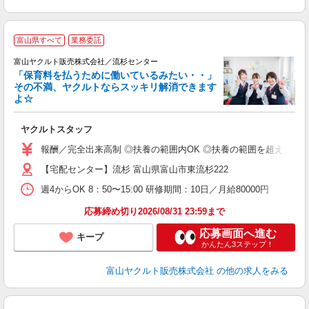
富山県すべて
業務委託
富山ヤクルト販売株式会社／流杉センター
「保育料を払うために働いているみたい・・」
その不満、ヤクルトならスッキリ解消できます
よ☆
し
ヤクルトスタッフ
務
報酬／完全出来高制 ◎扶養の範囲内OK ◎扶養の範囲を超えた高収入も
【宅配センター】流杉 富山県富山市東流杉222
週4からOK 8：50〜15:00 研修期間：10日／月給80000円
応募締め切り2026/08/31 23:59まで
応募画面へ進む
キープ
かんたん3ステップ！
富山ヤクルト販売株式会社
の他の求人をみる