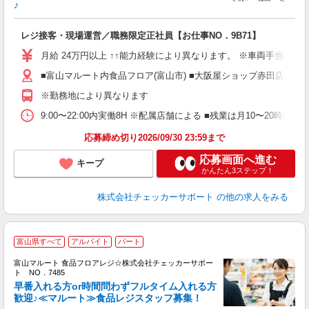
♪
レジ接客・現場運営／職務限定正社員【お仕事NO．9B71】
月給 24万円以上 ↑↑能力経験により異なります。 ※車両手当(15,00
■富山マルート内食品フロア(富山市) ■大阪屋ショップ赤田店(富山市
※勤務地により異なります
9:00〜22:00内実働8H ※配属店舗による ■残業は月10〜20時間(
応募締め切り2026/09/30 23:59まで
応募画面へ進む
キープ
かんたん3ステップ！
株式会社チェッカーサポート
の他の求人をみる
富山県すべて
アルバイト
パート
富山マルート 食品フロアレジ☆株式会社チェッカーサポー
ト NO．7485
早番入れる方or時間問わずフルタイム入れる方
歓迎♪≪マルート≫食品レジスタッフ募集！