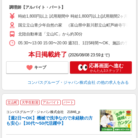
大
調理師【アルバイト・パート】
入
歓
時給1,800円以上 試用期間中 時給1,800円以上(試用期間2ヶ月
～
国立立山青少年自然の家 （富山県中新川郡立山町芦峅寺字前谷
用
O
北陸自動車道「立山IC」から約30分
K
05:30〜13:00 15:00〜20:00 週3日、1日5時間〜O
本日掲載終了
(2026/08/08 23:59まで)
応募画面へ進む
キープ
かんたん3ステップ！
コンパスグループ・ジャパン株式会社
の他の求人をみる
立山町
大学生歓迎
アルバイト
パート
コンパスグループ・ジャパン株式会社 21846_p
く
【週2日〜OK】機械で洗浄なので未経験の方
も安心♪【30代〜50代活躍中】