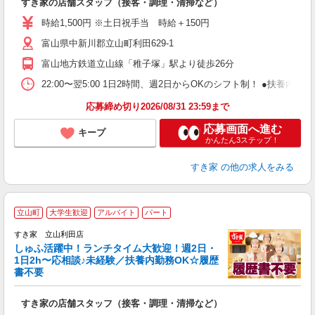
すき家の店舗スタッフ（接客・調理・清掃など）
履
ミ
時給1,500円 ※土日祝手当 時給＋150円
～
富山県中新川郡立山町利田629-1
勤
社
富山地方鉄道立山線「稚子塚」駅より徒歩26分
22:00〜翌5:00 1日2時間、週2日からOKのシフト制！ ●扶養内勤務
応募締め切り2026/08/31 23:59まで
応募画面へ進む
キープ
かんたん3ステップ！
すき家
の他の求人をみる
≪
立山町
大学生歓迎
アルバイト
パート
すき家 立山利田店
しゅふ活躍中！ランチタイム大歓迎！週2日・
安
1日2h〜応相談♪未経験／扶養内勤務OK☆履歴
書不要
の
すき家の店舗スタッフ（接客・調理・清掃など）
履