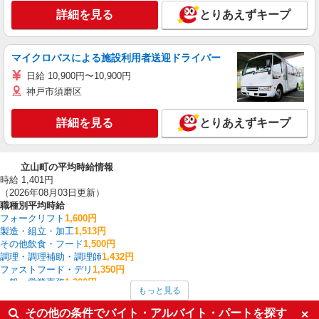
詳細を見る
とりあえずキープ
マイクロバスによる施設利用者送迎ドライバー
日給 10,900円〜10,900円
神戸市須磨区
詳細を見る
とりあえずキープ
立山町の平均時給情報
時給 1,401円
（2026年08月03日更新）
職種別平均時給
フォークリフト
1,600円
製造・組立・加工
1,513円
その他飲食・フード
1,500円
調理・調理補助・調理師
1,432円
ファストフード・デリ
1,350円
一般・営業事務
1,300円
もっと見る
梱包・仕分け・ピッキング
1,275円
その他軽作業・製造・物流
1,250円
その他の条件でバイト・アルバイト・パートを探す