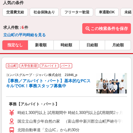
人気の条件
交通費支給
社会保険あり
フリーター歓迎
車通勤OK
未経
求人件数 :
6
件
この検索条件を保存
立山町の平均時給を見る
指定なし
新着順
時給順
日給順
月給順
立山町
大学生歓迎
アルバイト
パート
コンパスグループ・ジャパン株式会社 21846_p
く
【事務／アルバイト・パート】基本的なPCス
キルでOK！事務スタッフ募集中
大
事務【アルバイト・パート】
入
歓
時給1,300円以上 試用期間中 時給1,300円以上(試用期間2ヶ月
～
国立立山青少年自然の家 （富山県中新川郡立山町芦峅寺字前谷
用
K
北陸自動車道「立山IC」から約30分
煙