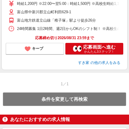
タ
時給1,200円 ※22:00〜翌5:00：時給1,500円 ※高校生時給1,1
（
富山県中新川郡立山町利田629-1
夜
事
富山地方鉄道立山線「稚子塚」駅より徒歩26分
24時間募集 1日2時間、週2日からOKのシフト制！ ※高校生のシ
応募締め切り2026/08/31 23:59まで
応募画面へ進む
キープ
かんたん3ステップ！
すき家
の他の求人をみる
1／1
条件を変更して再検索
あなたにおすすめの求人情報