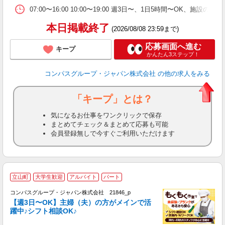
い
07:00〜16:00 10:00〜19:00 週3日〜、1日5時間〜OK、
本日掲載終了
(2026/08/08 23:59まで)
応募画面へ進む
キープ
かんたん3ステップ！
コンパスグループ・ジャパン株式会社
の他の求人をみる
「キープ」とは？
気になるお仕事をワンクリックで保存
まとめてチェック＆まとめて応募も可能
会員登録無しで今すぐご利用いただけます
立山町
大学生歓迎
アルバイト
パート
コンパスグループ・ジャパン株式会社 21846_p
く
【週3日〜OK】主婦（夫）の方がメインで活
躍中♪シフト相談OK♪