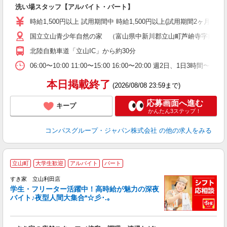
大
洗い場スタッフ【アルバイト・パート】
入
歓
時給1,500円以上 試用期間中 時給1,500円以上(試用期間2ヶ月
～
国立立山青少年自然の家 （富山県中新川郡立山町芦峅寺字前谷
用
週
北陸自動車道「立山IC」から約30分
内
通
06:00〜10:00 11:00〜15:00 16:00〜20:00 週
本日掲載終了
(2026/08/08 23:59まで)
応募画面へ進む
キープ
かんたん3ステップ！
コンパスグループ・ジャパン株式会社
の他の求人をみる
立山町
大学生歓迎
アルバイト
パート
すき家 立山利田店
学生・フリーター活躍中！高時給が魅力の深夜
バイト♪夜型人間大集合*☆彡･.｡
つ