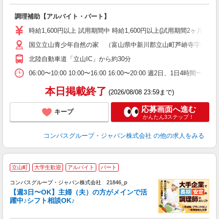
大
調理補助【アルバイト・パート】
入
歓
時給1,600円以上 試用期間中 時給1,600円以上(試用期間2ヶ月
～
国立立山青少年自然の家 （富山県中新川郡立山町芦峅寺字前谷
用
週
北陸自動車道「立山IC」から約30分
内
通
06:00〜10:00 10:00〜16:00 16:00〜20:00 週2
本日掲載終了
(2026/08/08 23:59まで)
応募画面へ進む
キープ
かんたん3ステップ！
コンパスグループ・ジャパン株式会社
の他の求人をみる
立山町
大学生歓迎
アルバイト
パート
コンパスグループ・ジャパン株式会社 21846_p
く
【週3日〜OK】主婦（夫）の方がメインで活
躍中♪シフト相談OK♪