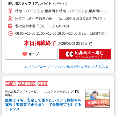
大
洗い場スタッフ【アルバイト・パート】
入
歓
時給1,500円以上 試用期間中 時給1,500円以上(試用期間2ヶ月
～
国立立山青少年自然の家 （富山県中新川郡立山町芦峅寺字前谷
用
週
北陸自動車道「立山IC」から約30分
内
通
06:00〜10:00 11:00〜15:00 16:00〜20:00 週
本日掲載終了
(2026/08/08 23:59まで)
応募画面へ進む
キープ
かんたん3ステップ！
コンパスグループ・ジャパン株式会社
の他の求人をみる
立山町
入社日応相談
正社員
株式会社テクノ・サービス マニュファクチャリング【富
山県】
経験よりも、安定して働きたいという気持ちを
重視！製造業で正社員として長期安定を叶える
チャンス
く