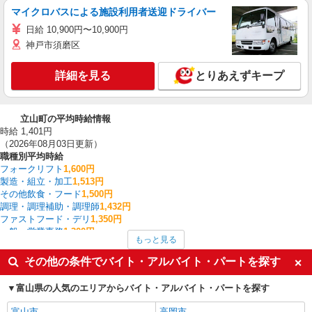
マイクロバスによる施設利用者送迎ドライバー
日給 10,900円〜10,900円
神戸市須磨区
詳細を見る
とりあえずキープ
立山町の平均時給情報
時給 1,401円
（2026年08月03日更新）
職種別平均時給
フォークリフト
1,600円
製造・組立・加工
1,513円
その他飲食・フード
1,500円
調理・調理補助・調理師
1,432円
ファストフード・デリ
1,350円
一般・営業事務
1,300円
もっと見る
梱包・仕分け・ピッキング
1,275円
その他軽作業・製造・物流
1,250円
その他の条件でバイト・アルバイト・パートを探す
介護職・ヘルパー
1,250円
食品製造・加工
1,200円
富山県の人気のエリアからバイト・アルバイト・パートを探す
立山町の他の職種の平均時給を見る
富山市
高岡市