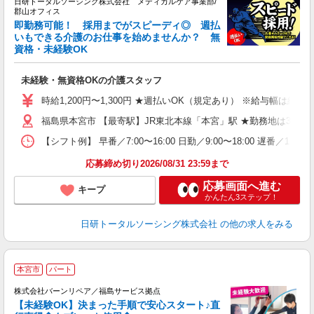
日研トータルソーシング株式会社 メディカルケア事業部/
郡山オフィス
即勤務可能！ 採用までがスピーディ◎ 週払
いもできる介護のお仕事を始めませんか？ 無
資格・未経験OK
に
入
未経験・無資格OKの介護スタッフ
未
婦
時給1,200円〜1,300円 ★週払いOK（規定あり） ※給与幅は経
～
福島県本宮市 【最寄駅】JR東北本線「本宮」駅 ★勤務地は300
あ
日
【シフト例】 早番／7:00〜16:00 日勤／9:00〜18:00 
録
得
応募締め切り2026/08/31 23:59まで
応募画面へ進む
キープ
かんたん3ステップ！
日研トータルソーシング株式会社
の他の求人をみる
＼
本宮市
パート
＼
株式会社バーンリペア／福島サービス拠点
り
【未経験OK】決まった手順で安心スタート♪直
未