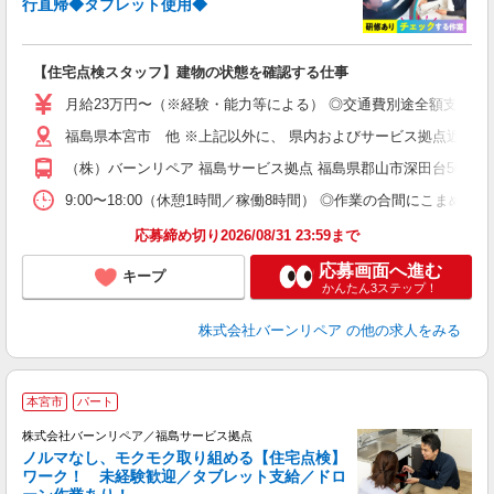
行直帰◆タブレット使用◆
【住宅点検スタッフ】建物の状態を確認する仕事
月給23万円〜（※経験・能力等による） ◎交通費別途全額支給 
福島県本宮市 他 ※上記以外に、 県内およびサービス拠点近郊での
（株）バーンリペア 福島サービス拠点 福島県郡山市深田台50-1
9:00〜18:00（休憩1時間／稼働8時間） ◎作業の合間にこまめ
応募締め切り2026/08/31 23:59まで
応募画面へ進む
キープ
かんたん3ステップ！
株式会社バーンリペア
の他の求人をみる
＼
本宮市
パート
株式会社バーンリペア／福島サービス拠点
ノルマなし、モクモク取り組める【住宅点検】
ワーク！ 未経験歓迎／タブレット支給／ドロ