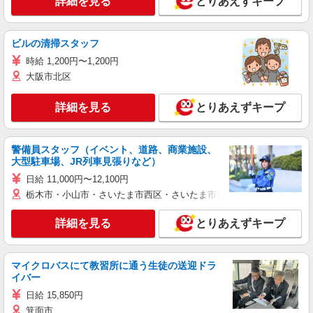
詳細を見る
とりあえずキープ
ビルの清掃スタッフ
時給 1,200円〜1,200円
大阪市北区
詳細を見る
とりあえずキープ
警備員スタッフ（イベント、道路、商業施設、
大型駐車場、JR列車見張りなど）
日給 11,000円〜12,100円
栃木市・小山市・さいたま市西区・さいたま市岩槻区・久喜市・蓮田
詳細を見る
とりあえずキープ
マイクロバスにて教習所に通う生徒の送迎ドラ
イバー
日給 15,850円
箕面市