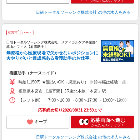
かんたん3ステップ！
日研トータルソーシング株式会社
の他の求人をみる
本宮市
パート
日研トータルソーシング株式会社 メディカルケア事業部/
郡山オフィス【看護助手】
無資格から医療現場で欠かせないポジションに
★やりがいと達成感ある看護助手のお仕事。
の
看護助手（ナースエイド）
入
未
時給1,150円 ★週払いOK（規定あり） ※給与幅は経験・能力によ
婦
福島県本宮市 【最寄駅】JR東北本線「本宮」駅
～
あ
【シフト例】 ・7:00〜16:00 ・8:30〜17:30 ・10:00
日
録
応募締め切り2026/08/31 23:59まで
得
応募画面へ進む
キープ
かんたん3ステップ！
日研トータルソーシング株式会社
の他の求人をみる