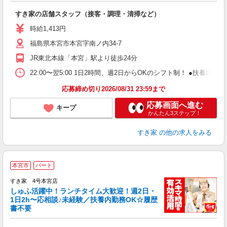
つ
すき家の店舗スタッフ（接客・調理・清掃など）
履
ミ
時給1,413円
～
福島県本宮市本宮字南ノ内34-7
勤
社
JR東北本線「本宮」駅より徒歩24分
22:00〜翌5:00 1日2時間、週2日からOKのシフト制！ ●扶養内勤務
応募締め切り2026/08/31 23:59まで
応募画面へ進む
キープ
かんたん3ステップ！
すき家
の他の求人をみる
≪
本宮市
パート
すき家 4号本宮店
しゅふ活躍中！ランチタイム大歓迎！週2日・
安
1日2h〜応相談♪未経験／扶養内勤務OK☆履歴
書不要
の