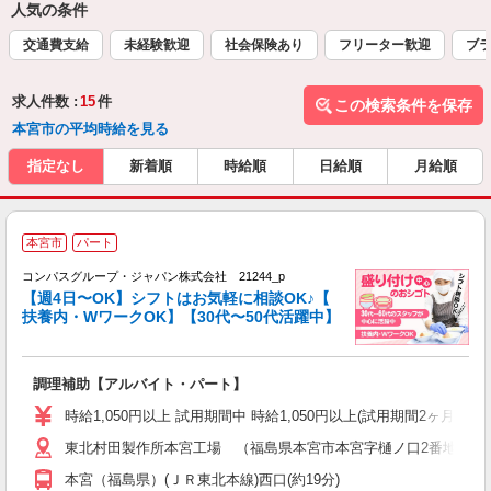
人気の条件
交通費支給
未経験歓迎
社会保険あり
フリーター歓迎
ブラ
求人件数 :
15
件
この検索条件を保存
本宮市の平均時給を見る
指定なし
新着順
時給順
日給順
月給順
本宮市
パート
コンパスグループ・ジャパン株式会社 21244_p
く
【週4日〜OK】シフトはお気軽に相談OK♪【
扶養内・WワークOK】【30代〜50代活躍中】
大
調理補助【アルバイト・パート】
入
歓
時給1,050円以上 試用期間中 時給1,050円以上(試用期間2ヶ月
～
東北村田製作所本宮工場 （福島県本宮市本宮字樋ノ口2番地）
用
務
本宮（福島県）(ＪＲ東北本線)西口(約19分)
早