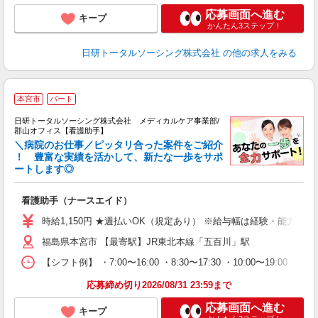
応募画面へ進む
キープ
かんたん3ステップ！
日研トータルソーシング株式会社
の他の求人をみる
本宮市
パート
日研トータルソーシング株式会社 メディカルケア事業部/
郡山オフィス【看護助手】
＼病院のお仕事／ピッタリ合った案件をご紹介
！ 豊富な実績を活かして、新たな一歩をサポ
ートします◎
厚
入
看護助手（ナースエイド）
未
婦
時給1,150円 ★週払いOK（規定あり） ※給与幅は経験・能力によ
～
福島県本宮市 【最寄駅】JR東北本線「五百川」駅
あ
日
【シフト例】 ・7:00〜16:00 ・8:30〜17:30 ・10:00
録
得
応募締め切り2026/08/31 23:59まで
応募画面へ進む
キープ