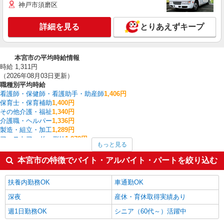
神戸市須磨区
詳細を見る
とりあえずキープ
本宮市の平均時給情報
時給 1,311円
（2026年08月03日更新）
職種別平均時給
看護師・保健師・看護助手・助産師
1,406円
保育士・保育補助
1,400円
その他介護・福祉
1,340円
介護職・ヘルパー
1,336円
製造・組立・加工
1,289円
ファストフード・デリ
1,272円
もっと見る
フォークリフト
1,260円
医療事務・受付・クラーク
1,250円
本宮市の特徴でバイト・アルバイト・パートを絞り込む
調理・調理補助・調理師
1,223円
入出庫・商品管理・検品・検査
1,190円
扶養内勤務OK
車通勤OK
本宮市の他の職種の平均時給を見る
深夜
産休・育休取得実績あり
週1日勤務OK
シニア（60代～）活躍中