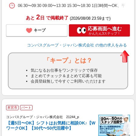
事
06:30〜09:30 09:00〜13:30 15:30〜18:30 1日3時間
2
あと
日
で掲載終了
(2026/08/08 23:59まで)
応募画面へ進む
キープ
かんたん3ステップ！
コンパスグループ・ジャパン株式会社
の他の求人をみる
「キープ」とは？
気になるお仕事をワンクリックで保存
まとめてチェック＆まとめて応募も可能
会員登録無しで今すぐご利用いただけます
本宮市
パート
コンパスグループ・ジャパン株式会社 21244_p
く
【週5日〜OK】シフトはお気軽に相談OK♪【W
ワークOK】【30代〜50代活躍中】