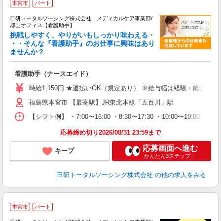
本宮市
パート
日研トータルソーシング株式会社 メディカルケア事業部/
郡山オフィス【看護助手】
挑戦しやすく、やりがいもしっかり味わえる・
・・そんな『看護助手』のお仕事に興味はあり
ませんか？
ジ
入
看護助手（ナースエイド）
未
婦
時給1,150円 ★週払いOK（規定あり） ※給与幅は経験・能力によ
～
福島県本宮市 【最寄駅】JR東北本線「五百川」駅
あ
日
【シフト例】 ・7:00〜16:00 ・8:30〜17:30 ・10:00
録
得
応募締め切り2026/08/31 23:59まで
応募画面へ進む
キープ
かんたん3ステップ！
日研トータルソーシング株式会社
の他の求人をみる
本宮市
パート