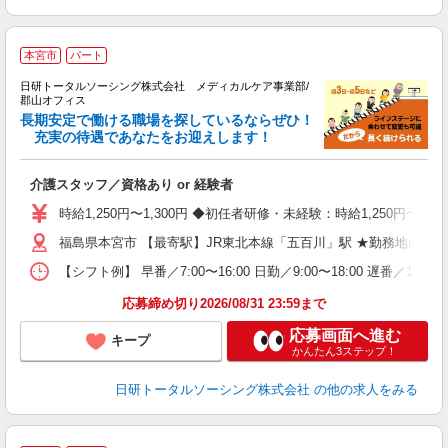
本宮市
パート
生
日研トータルソーシング株式会社 メディカルケア事業部/
郡山オフィス
長期安定で働ける職場を探しているならぜひ！
充実の待遇であなたをお迎えします！
ま
介護スタッフ／資格あり or 経験者
入
未
時給1,250円〜1,300円 ◆初任者研修・未経験：時給1,250円
婦
福島県本宮市 【最寄駅】JR東北本線「五百川」駅 ★勤務地は30
～
あ
【シフト例】 早番／7:00〜16:00 日勤／9:00〜18:00 
日
録
応募締め切り2026/08/31 23:59まで
得
応募画面へ進む
キープ
かんたん3ステップ！
日研トータルソーシング株式会社
の他の求人をみる