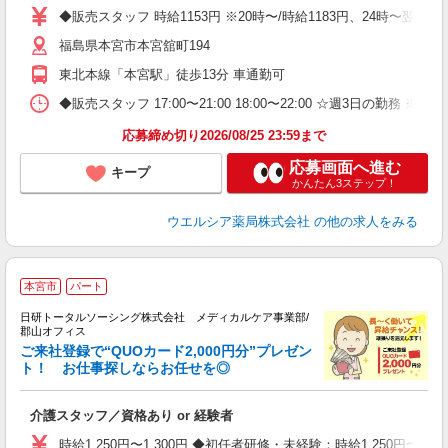
勤
◆販売スタッフ 時給1153円 ※20時〜/時給1183円、24時〜翌5
勤
福島県本宮市本宮舘町194
東北本線「本宮駅」徒歩13分 車通勤可
◆販売スタッフ 17:00〜21:00 18:00〜22:00 ☆週3日の勤務 ※
応募締め切り2026/08/25 23:59まで
応募画面へ進む
キープ
かんたん3ステップ！
ウエルシア薬局株式会社
の他の求人をみる
★
本宮市
パート
日研トータルソーシング株式会社 メディカルケア事業部/
郡山オフィス
ご来社登録で“QUOカード2,000円分”プレゼン
ト！ お仕事探しならお任せを◎
を
入
介護スタッフ／資格あり or 経験者
未
婦
時給1,250円〜1,300円 ◆初任者研修・未経験：時給1,250円