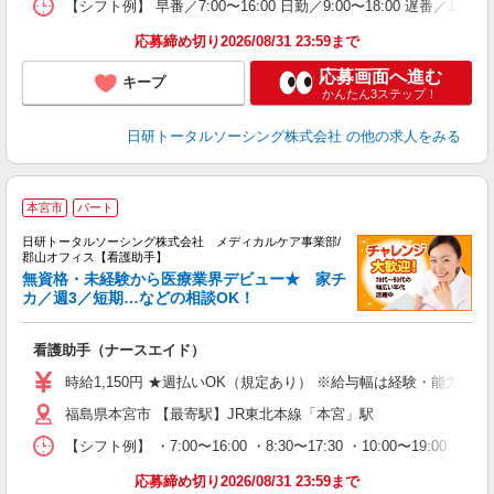
【シフト例】 早番／7:00〜16:00 日勤／9:00〜18:00 
日
録
応募締め切り2026/08/31 23:59まで
得
応募画面へ進む
キープ
かんたん3ステップ！
日研トータルソーシング株式会社
の他の求人をみる
本宮市
パート
日研トータルソーシング株式会社 メディカルケア事業部/
郡山オフィス【看護助手】
無資格・未経験から医療業界デビュー★ 家チ
カ／週3／短期…などの相談OK！
も
入
看護助手（ナースエイド）
未
婦
時給1,150円 ★週払いOK（規定あり） ※給与幅は経験・能力によ
～
福島県本宮市 【最寄駅】JR東北本線「本宮」駅
あ
日
【シフト例】 ・7:00〜16:00 ・8:30〜17:30 ・10:00
録
得
応募締め切り2026/08/31 23:59まで