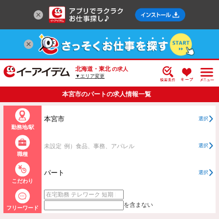
北海道・東北
の求人
▼エリア変更
本宮市のパートの求人情報一覧
本宮市
選択
勤務地/駅
未設定
例）食品、事務、アパレル
選択
職種
パート
選択
こだわり
を含まない
フリーワード