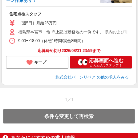
ーン作業あり！
者
住宅点検スタッフ
未
［週5日］月給23万円
福島県本宮市 他 ※上記は勤務地の一例です。 県内および近隣
9:00〜18:00（休憩1時間/実働8時間）
応募締め切り2026/08/31 23:59まで
応募画面へ進む
キープ
かんたん3ステップ！
株式会社バーンリペア
の他の求人をみる
1／1
条件を変更して再検索
あなたにおすすめの求人情報