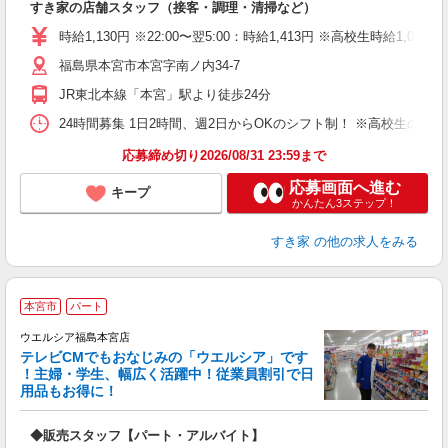
すき家の店舗スタッフ（接客・調理・清掃など）
履
タ
時給1,130円 ※22:00〜翌5:00：時給1,413円 ※高校生時給1,080
（
福島県本宮市本宮字南ノ内34-7
夜
事
JR東北本線「本宮」駅より徒歩24分
24時間募集 1日2時間、週2日からOKのシフト制！ ※高校生のシ
応募締め切り2026/08/31 23:59まで
応募画面へ進む
キープ
かんたん3ステップ！
すき家
の他の求人をみる
本宮市
パート
ウエルシア福島本宮店
テレビCMでもおなじみの「ウエルシア」です
！主婦・学生、幅広く活躍中！従業員割引で日
用品もお得に！
プ
◆販売スタッフ【パート・アルバイト】
ボ