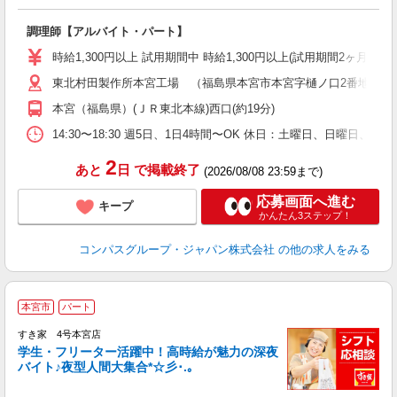
大
調理師【アルバイト・パート】
入
歓
時給1,300円以上 試用期間中 時給1,300円以上(試用期間2ヶ月
～
東北村田製作所本宮工場 （福島県本宮市本宮字樋ノ口2番地）
用
K
本宮（福島県）(ＪＲ東北本線)西口(約19分)
な
14:30〜18:30 週5日、1日4時間〜OK 休日：土曜日、日曜日、
2
あと
日
で掲載終了
(2026/08/08 23:59まで)
応募画面へ進む
キープ
かんたん3ステップ！
コンパスグループ・ジャパン株式会社
の他の求人をみる
本宮市
パート
すき家 4号本宮店
学生・フリーター活躍中！高時給が魅力の深夜
バイト♪夜型人間大集合*☆彡･.｡