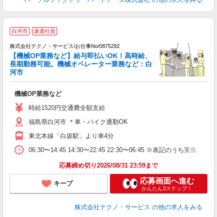
白河市
派遣社員
務
株式会社テクノ・サービス/お仕事No/0875292
【機械OP業務など】給与即払いOK！高時給、
長期勤務可能。機械オペレーター業務など：白
河市
お
機械OP業務など
履
高
時給1520円交通費全額支給
勤
福島県白河市 ＊車・バイク通勤OK
り
東北本線「白坂駅」より車4分
06:30〜14:45 14:30〜22:45 22:30〜06:45 ※表記の
応募締め切り2026/08/31 23:59まで
応募画面へ進む
キープ
かんたん3ステップ！
株式会社テクノ・サービス
の他の求人をみる