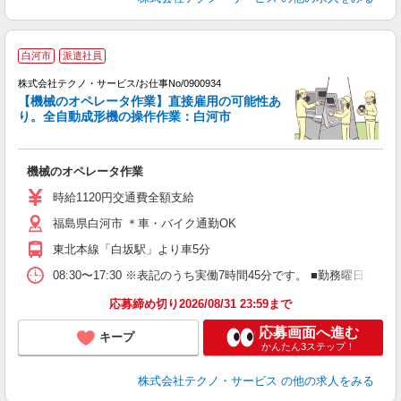
白河市
派遣社員
株式会社テクノ・サービス/お仕事No/0900934
【機械のオペレータ作業】直接雇用の可能性あ
り。全自動成形機の操作作業：白河市
紹
あ
機械のオペレータ作業
履
車
時給1120円交通費全額支給
福島県白河市 ＊車・バイク通勤OK
東北本線「白坂駅」より車5分
08:30〜17:30 ※表記のうち実働7時間45分です。 ■勤務曜
応募締め切り2026/08/31 23:59まで
応募画面へ進む
キープ
かんたん3ステップ！
株式会社テクノ・サービス
の他の求人をみる