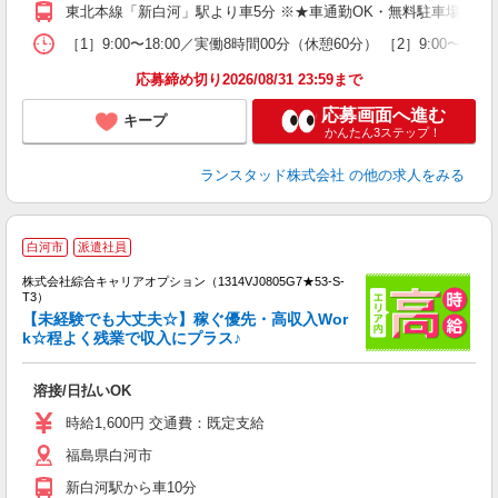
東北本線「新白河」駅より車5分 ※★車通勤OK・無料駐車場あり
［1］9:00〜18:00／実働8時間00分（休憩60分） ［2］9:0
応募締め切り2026/08/31 23:59まで
応募画面へ進む
キープ
かんたん3ステップ！
ランスタッド株式会社
の他の求人をみる
白河市
派遣社員
株式会社綜合キャリアオプション（1314VJ0805G7★53-S-
T3）
【未経験でも大丈夫☆】稼ぐ優先・高収入Wor
k☆程よく残業で収入にプラス♪
た
入
溶接/日払いOK
分
高
時給1,600円 交通費：既定支給
服
福島県白河市
新白河駅から車10分