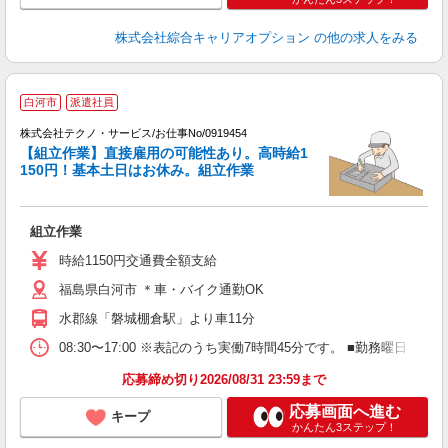
株式会社綜合キャリアオプション
の他の求人をみる
白河市
派遣社員
株式会社テクノ・サービス/お仕事No/0919454
【組立作業】直接雇用の可能性あり。高時給1
150円！基本土日はお休み。組立作業
ス
組立作業
履
高
時給1150円交通費全額支給
福島県白河市 ＊車・バイク通勤OK
水郡線「磐城棚倉駅」より車11分
08:30〜17:00 ※表記のうち実働7時間45分です。 ■勤務曜日
応募締め切り2026/08/31 23:59まで
応募画面へ進む
キープ
かんたん3ステップ！