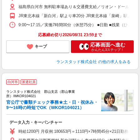
福島県白河市 無料駐車場あり＆交通費支給／リオン・ドール 泉崎
JR東北本線「新白河」駅より車20分 JR東北本線「泉崎」駅より
9:00〜17:15／実働7時間00分（休憩75分） ■日勤 ■残業
応募締め切り2026/08/31 23:59まで
応募画面へ進む
キープ
かんたん3ステップ！
ランスタッド株式会社
の他の求人をみる
白河市
派遣社員
ラ
ランスタッド株式会社 郡山支店（郡山事業
所）/WKOR104021
官公庁で書類チェック事務★土・日・祝休み・
9〜16時の時短でOK（WKOR104021）
ビ
データ入力・キーパンチャー
ミ
勤
時給1200円 月収例:180653円＝1110円×7時間45分×21日