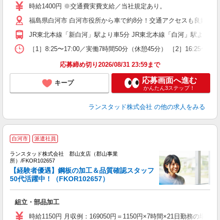
祝
時給1400円 ※交通費実費支給／当社規定あり。
福島県白河市 白河市役所から車で約8分！交通アクセスも良好な
JR東北本線「新白河」駅より車5分 JR東北本線「白河」駅より車
［1］8:25〜17:00／実働7時間50分（休憩45分） ［2］1
応募締め切り2026/08/31 23:59まで
応募画面へ進む
キープ
かんたん3ステップ！
ランスタッド株式会社
の他の求人をみる
白河市
派遣社員
ランスタッド株式会社 郡山支店（郡山事業
所）/FKOR102657
【経験者優遇】鋼板の加工＆品質確認スタッフ
50代活躍中！（FKOR102657）
従
ミ
組立・部品加工
時給1150円 月収例：169050円＝1150円×7時間×21日勤務