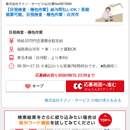
株式会社テクノ・サービス/お仕事No/0873580
【目視検査・梱包作業】給与即払いOK！長期
就業可能。目視検査・梱包作業：白河市
ら
目視検査・梱包作業
履
週
時給1070円交通費全額支給
福島県白河市 ＊車・バイク通勤OK
東北本線「白河駅」より車9分
08:30〜17:15 ※表記のうち実働7時間45分です。 ■勤務曜日
応募締め切り2026/08/31 23:59まで
応募画面へ進む
キープ
かんたん3ステップ！
株式会社テクノ・サービス
の他の求人をみる