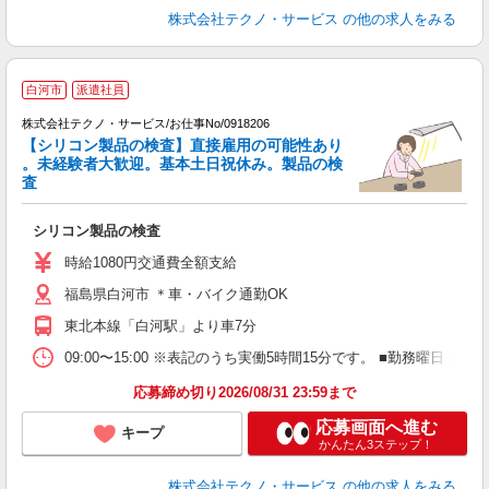
株式会社テクノ・サービス
の他の求人をみる
白河市
派遣社員
株式会社テクノ・サービス/お仕事No/0918206
【シリコン製品の検査】直接雇用の可能性あり
。未経験者大歓迎。基本土日祝休み。製品の検
査
デ
ー
シリコン製品の検査
履
週
時給1080円交通費全額支給
福島県白河市 ＊車・バイク通勤OK
東北本線「白河駅」より車7分
09:00〜15:00 ※表記のうち実働5時間15分です。 ■勤務曜日
応募締め切り2026/08/31 23:59まで
応募画面へ進む
キープ
かんたん3ステップ！
株式会社テクノ・サービス
の他の求人をみる