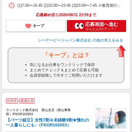
(1)7:00〜15:45 (2)15:00〜23:45 (3)23:00
応募締め切り2026/08/31 23:59まで
応募画面へ進む
キープ
かんたん3ステップ！
シーデーピージャパン株式会社
の他の求人をみる
「キープ」とは？
気になるお仕事をワンクリックで保存
まとめてチェック＆まとめて応募も可能
会員登録無しで今すぐご利用いただけます
白河市
派遣社員
ランスタッド株式会社 郡山支店（郡山事業
所）/FKOR102653
【パーツ組立】女性7割＆未経験9割★憧れの
用
一人暮らしにも♪（FKOR102653）