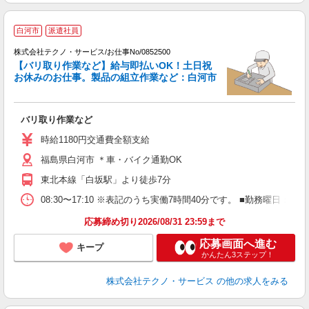
白河市
派遣社員
（
株式会社テクノ・サービス/お仕事No/0852500
【バリ取り作業など】給与即払いOK！土日祝
お休みのお仕事。製品の組立作業など：白河市
仕
バリ取り作業など
履
前
時給1180円交通費全額支給
福島県白河市 ＊車・バイク通勤OK
東北本線「白坂駅」より徒歩7分
08:30〜17:10 ※表記のうち実働7時間40分です。 ■勤務曜日
応募締め切り2026/08/31 23:59まで
応募画面へ進む
キープ
かんたん3ステップ！
株式会社テクノ・サービス
の他の求人をみる