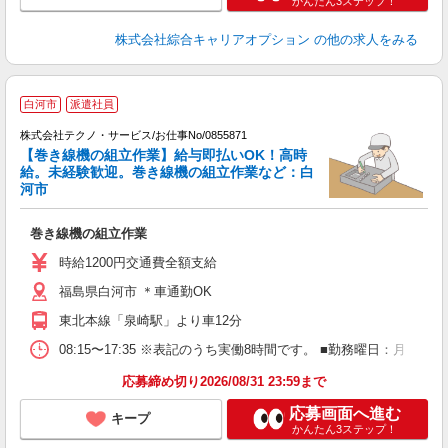
かんたん3ステップ！
株式会社綜合キャリアオプション
の他の求人をみる
白河市
派遣社員
株式会社テクノ・サービス/お仕事No/0855871
【巻き線機の組立作業】給与即払いOK！高時
給。未経験歓迎。巻き線機の組立作業など：白
河市
ビ
巻き線機の組立作業
履
高
時給1200円交通費全額支給
福島県白河市 ＊車通勤OK
東北本線「泉崎駅」より車12分
08:15〜17:35 ※表記のうち実働8時間です。 ■勤務曜日：月
応募締め切り2026/08/31 23:59まで
応募画面へ進む
キープ
かんたん3ステップ！