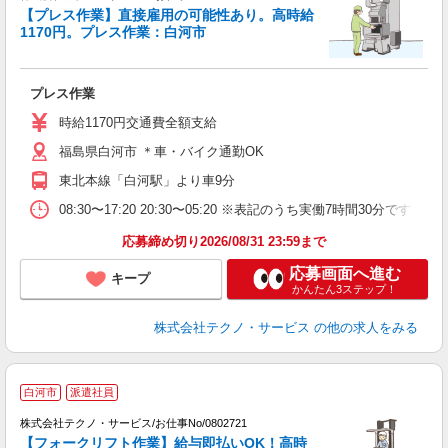
【プレス作業】直接雇用の可能性あり。高時給
1170円。プレス作業：白河市
『
プレス作業
履
高
時給1170円交通費全額支給
福島県白河市 ＊車・バイク通勤OK
東北本線「白河駅」より車9分
08:30〜17:20 20:30〜05:20 ※表記のうち実働7時間3
応募締め切り2026/08/31 23:59まで
応募画面へ進む
キープ
かんたん3ステップ！
株式会社テクノ・サービス
の他の求人をみる
白河市
派遣社員
株式会社テクノ・サービス/お仕事No/0802721
【フォークリフト作業】給与即払いOK！高時