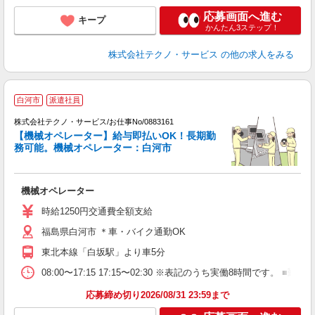
応募画面へ進む
キープ
かんたん3ステップ！
株式会社テクノ・サービス
の他の求人をみる
白河市
派遣社員
レ
株式会社テクノ・サービス/お仕事No/0883161
相
【機械オペレーター】給与即払いOK！長期勤
務可能。機械オペレーター：白河市
す
機械オペレーター
履
高
時給1250円交通費全額支給
福島県白河市 ＊車・バイク通勤OK
東北本線「白坂駅」より車5分
08:00〜17:15 17:15〜02:30 ※表記のうち実働8時間です
応募締め切り2026/08/31 23:59まで