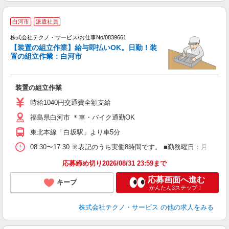
白河市
派遣社員
願
株式会社テクノ・サービス/お仕事No/0839661
【装置の組立作業】給与即払いOK。日勤！装
置の組立作業：白河市
と
装置の組立作業
履
週
時給1040円交通費全額支給
福島県白河市 ＊車・バイク通勤OK
東北本線「白坂駅」より車5分
08:30〜17:30 ※表記のうち実働8時間です。 ■勤務曜日：月
応募締め切り2026/08/31 23:59まで
応募画面へ進む
キープ
かんたん3ステップ！
株式会社テクノ・サービス
の他の求人をみる