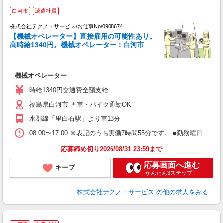
白河市
派遣社員
株式会社テクノ・サービス/お仕事No/0908674
【機械オペレーター】直接雇用の可能性あり。
高時給1340円。機械オペレーター：白河市
件
機械オペレーター
履
ラ
時給1340円交通費全額支給
O
福島県白河市 ＊車・バイク通勤OK
水郡線「里白石駅」より車13分
08:00〜17:00 ※表記のうち実働7時間55分です。 ■勤務曜日
応募締め切り2026/08/31 23:59まで
応募画面へ進む
キープ
かんたん3ステップ！
株式会社テクノ・サービス
の他の求人をみる