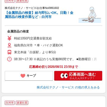
白河市
派遣社員
株式会社テクノ・サービス/お仕事No/0861602
【金属部品の検査】給与即払いOK。日勤！金
属部品の検査作業など：白河市
を
金属部品の検査
履
週
時給1050円交通費全額支給
福島県白河市 ＊車・バイク通勤OK
東北本線「白坂駅」より車5分
08:30〜17:30 ※表記のうち実働8時間です。 ■勤務曜日：月
応募締め切り2026/08/31 23:59まで
応募画面へ進む
キープ
かんたん3ステップ！
株式会社テクノ・サービス
の他の求人をみる
白河市
派遣社員