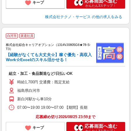
応募画面へ進む
キープ
かんたん3ステップ！
株式会社テクノ・サービス
の他の求人をみる
白河市
派遣社員
株式会社綜合キャリアオプション（1314VJ0805G6★78-S-
T3）
【経験がなくても大丈夫☆】稼ぐ優先・高収入
Work☆Excelのスキル活かせる！
た
入
組立・加工・食品製造など/日払いOK
分
高
時給1,700円 交通費：既定支給
服
福島県白河市
新白河駅から車10分
07:00〜19:00 19:00〜07:00 【期間】長期
応募締め切り2026/08/25 23:59まで
応募画面へ進む
キープ
かんたん3ステップ！