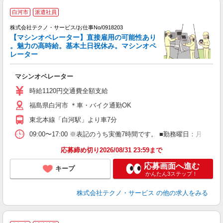
白河市
派遣社員
株式会社テクノ・サービス/お仕事No/0918203
【マシンオペレーター】直接雇用の可能性あり
。魅力の高時給。基本土日祝休み。マシンオペ
レーター
あ
マシンオペレーター
履
高
時給1120円交通費全額支給
勤
福島県白河市 ＊車・バイク通勤OK
東北本線「白河駅」より車7分
09:00〜17:00 ※表記のうち実働7時間です。 ■勤務曜日：月
応募締め切り2026/08/31 23:59まで
応募画面へ進む
キープ
かんたん3ステップ！
株式会社テクノ・サービス
の他の求人をみる
≪