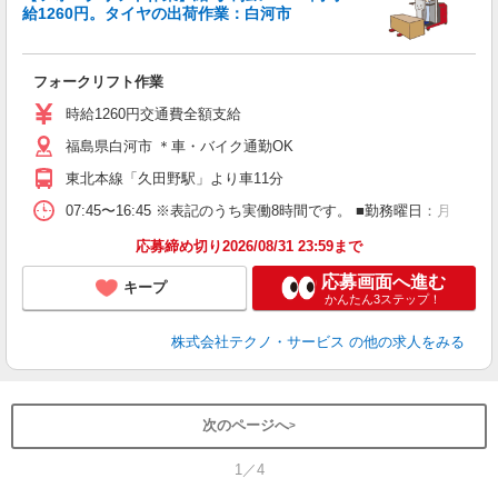
給1260円。タイヤの出荷作業：白河市
サ
フォークリフト作業
履
ラ
時給1260円交通費全額支給
O
福島県白河市 ＊車・バイク通勤OK
東北本線「久田野駅」より車11分
07:45〜16:45 ※表記のうち実働8時間です。 ■勤務曜日：月
応募締め切り2026/08/31 23:59まで
応募画面へ進む
キープ
かんたん3ステップ！
株式会社テクノ・サービス
の他の求人をみる
次のページへ
1／4