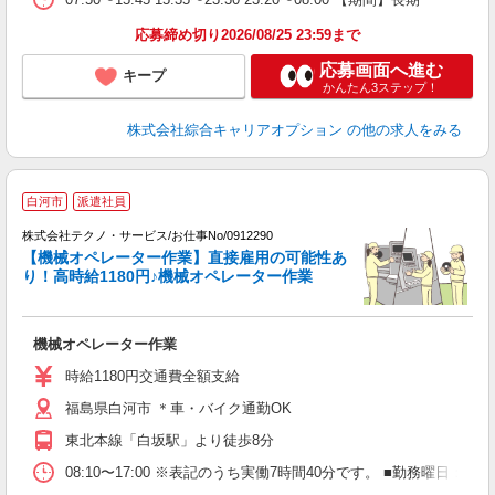
応募締め切り2026/08/25 23:59まで
応募画面へ進む
キープ
かんたん3ステップ！
株式会社綜合キャリアオプション
の他の求人をみる
白河市
派遣社員
株式会社テクノ・サービス/お仕事No/0912290
【機械オペレーター作業】直接雇用の可能性あ
り！高時給1180円♪機械オペレーター作業
す
ー
機械オペレーター作業
履
高
時給1180円交通費全額支給
勤
福島県白河市 ＊車・バイク通勤OK
東北本線「白坂駅」より徒歩8分
08:10〜17:00 ※表記のうち実働7時間40分です。 ■勤務曜日