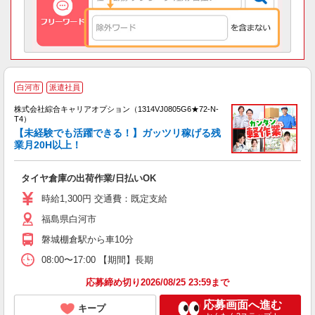
≪
白河市
派遣社員
い
株式会社綜合キャリアオプション（1314VJ0805G6★72-N-
T4）
【未経験でも活躍できる！】ガッツリ稼げる残
業月20H以上！
得
入
タイヤ倉庫の出荷作業/日払いOK
分
フ
時給1,300円 交通費：既定支給
福島県白河市
磐城棚倉駅から車10分
08:00〜17:00 【期間】長期
応募締め切り2026/08/25 23:59まで
応募画面へ進む
キープ