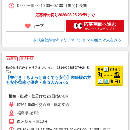
07:00〜19:00 19:00〜07:00 【期間】長期
応募締め切り2026/08/25 23:59まで
応募画面へ進む
キープ
かんたん3ステップ！
株式会社綜合キャリアオプション
の他の求人をみる
白河市
派遣社員
株式会社綜合キャリアオプション（1314VJ0805G7★24-S-
T2）
【寮付き！ちょっと遠くても安心】未経験の方
も安心◎稼ぐ優先・高収入Work☆
は
能
梱包・出荷・仕分けなど/日払いOK
入
分
時給1,650円 交通費：既定支給
フ
福島県白河市
め
白河駅から車10分
07:50〜15:45 15:35〜23:30 23:20〜08:00 【期間】長期