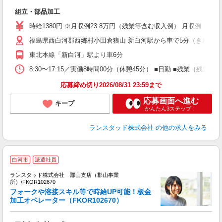
ル
組立・部品加工
未
時給1380円 ※月収例23.8万円（残業等含む収入例） 月収例：23
福島県西白河郡西郷村小田倉狼山 新白河駅から車で5分（きれい
東北本線「新白河」駅より車6分
8:30〜17:15／実働8時間00分（休憩45分） ■日勤 ■残
応募締め切り2026/08/31 23:59まで
応募画面へ進む
キープ
かんたん3ステップ！
ランスタッド株式会社
の他の求人をみる
白河市
派遣社員
ランスタッド株式会社 郡山支店（郡山事業
所）/FKOR102670
フォークや溶接スキル等で時給UP可能！板金
0
加工オペレーター（FKOR102670）
り
...