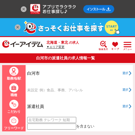
北海道・東北
の求人
▼エリア変更
白河市の派遣社員の求人情報一覧
白河市
選択
勤務地/駅
未設定
例）食品、事務、アパレル
選択
職種
派遣社員
選択
こだわり
を含まない
フリーワード