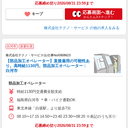
応募締め切り2026/08/31 23:59まで
応募画面へ進む
キープ
かんたん3ステップ！
株式会社テクノ・サービス
の他の求人をみる
白河市
派遣社員
株式会社テクノ・サービス/お仕事No/0908623
【部品加工オペレーター】直接雇用の可能性あ
り。高時給1130円。部品加工オペレーター：
白河市
ペ
ク
部品加工オペレーター
履
高
時給1130円交通費全額支給
福島県白河市 ＊車・バイク通勤OK
東北本線「白坂駅」より徒歩7分
08:10〜17:15 14:50〜23:40 23:30〜08:20 ※表記
応募締め切り2026/08/31 23:59まで