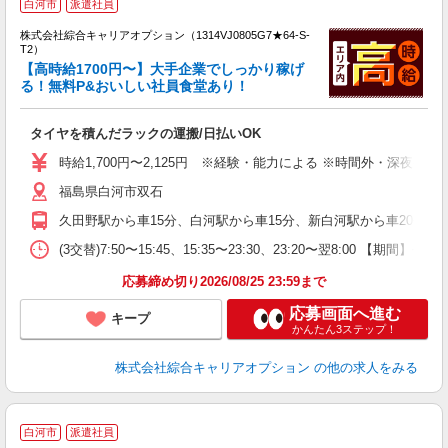
白河市
派遣社員
い
株式会社綜合キャリアオプション（1314VJ0805G7★64-S-
T2）
【高時給1700円〜】大手企業でしっかり稼げ
る！無料P&おいしい社員食堂あり！
得
入
タイヤを積んだラックの運搬/日払いOK
分
新
時給1,700円〜2,125円 ※経験・能力による ※時間外・深夜手当含
通
福島県白河市双石
久田野駅から車15分、白河駅から車15分、新白河駅から車20分 ※主
(3交替)7:50〜15:45、15:35〜23:30、23:20〜翌8:00 【期間】長期
応募締め切り2026/08/25 23:59まで
応募画面へ進む
キープ
かんたん3ステップ！
株式会社綜合キャリアオプション
の他の求人をみる
≪
白河市
派遣社員
い