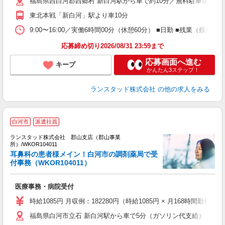
福島県西白河郡西郷村 新白河駅から車で約10分／無料駐車場完備
東北本戦「新白河」駅より車10分
9:00〜16:00／実働6時間00分（休憩60分） ■日勤 ■残業（残
応募締め切り2026/08/31 23:59まで
応募画面へ進む
キープ
かんたん3ステップ！
ランスタッド株式会社
の他の求人をみる
白河市
派遣社員
ランスタッド株式会社 郡山支店（郡山事業
す
所）/WKOR104011
未
耳鼻科の患者様メイン！白河市の調剤薬局で受
勤
付事務（WKOR104011）
医療事務・病院受付
時給1085円 月収例：182280円（時給1085円 × 月168時間勤
福島県白河市立石 新白河駅から車で5分（ガソリン代支給）