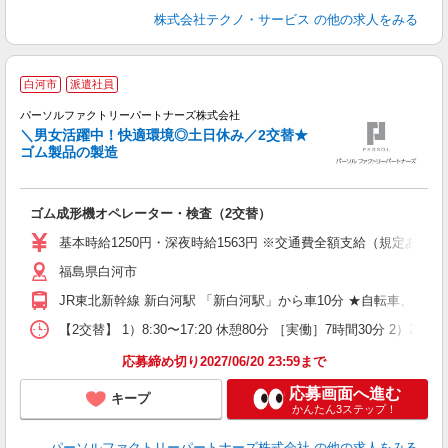
株式会社テクノ・サービス
の他の求人をみる
白河市
派遣社員
パーソルファクトリーパートナーズ株式会社
＼男女活躍中！快適環境◎土日休み／2交替★
ゴム製品の製造
す
ゴム成形機オペレーター・検査（2交替）
未
ー
基本時給1250円・深夜時給1563円 ※交通費全額支給（規定あり） 【
払
福島県白河市
用
JR東北新幹線 新白河駅 「新白河駅」から車10分 ★自転車、バ
【2交替】 1）8:30〜17:20 休憩80分 ［実働］7時間30分 2）
応募締め切り2027/06/20 23:59まで
応募画面へ進む
キープ
かんたん3ステップ！
パーソルファクトリーパートナーズ株式会社
の他の求人をみる