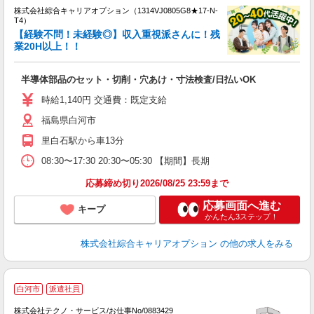
株式会社綜合キャリアオプション（1314VJ0805G8★17-N-
T4）
【経験不問！未経験◎】収入重視派さんに！残
業20H以上！！
得
入
半導体部品のセット・切削・穴あけ・寸法検査/日払いOK
分
フ
時給1,140円 交通費：既定支給
与
福島県白河市
里白石駅から車13分
08:30〜17:30 20:30〜05:30 【期間】長期
応募締め切り2026/08/25 23:59まで
応募画面へ進む
キープ
かんたん3ステップ！
株式会社綜合キャリアオプション
の他の求人をみる
白河市
派遣社員
株式会社テクノ・サービス/お仕事No/0883429