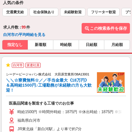
人気の条件
交通費支給
社会保険あり
未経験歓迎
フリーター歓迎
ブラ
求人件数 :
99
件
この検索条件を保存
白河市の平均時給を見る
指定なし
新着順
時給順
日給順
月給順
白河市
派遣社員
ト
★
0
シーデーピージャパン株式会社 大田原営業所/38A13001
定
＼＼☆寮費無料☆／／手当金最大《18万円》
O
＆高時給1500円♪工場勤務が未経験の方も大歓
協
迎！
週
W
医薬品関連を製造する工場でのお仕事
経
（
時給1500円 ※時間外時給：1875円 ※休出時給：1875円 ※深夜割
交
福島県白河市
JR東北線「新白河駅」より車で約7分