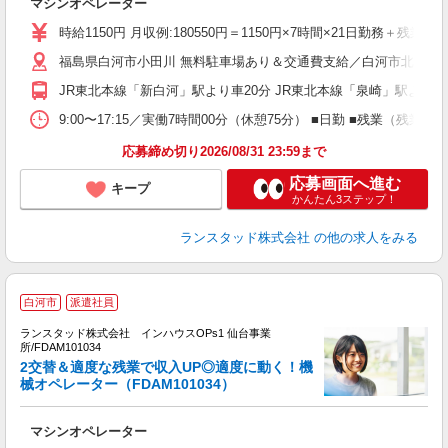
マシンオペレーター
時給1150円 月収例:180550円＝1150円×7時間×21日勤務
福島県白河市小田川 無料駐車場あり＆交通費支給／白河市北部の
JR東北本線「新白河」駅より車20分 JR東北本線「泉崎」駅より
9:00〜17:15／実働7時間00分（休憩75分） ■日勤 ■残業
応募締め切り2026/08/31 23:59まで
応募画面へ進む
キープ
かんたん3ステップ！
ランスタッド株式会社
の他の求人をみる
白河市
派遣社員
ランスタッド株式会社 インハウスOPs1 仙台事業
所/FDAM101034
2交替＆適度な残業で収入UP◎適度に動く！機
械オペレーター（FDAM101034）
わ
マシンオペレーター
未