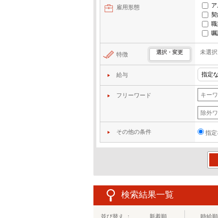
ア
雇用形態
契
職
嘱
未選択
選択・変更
特徴
給与
フリーワード
その他の条件
指定
この
検索結果一覧
並び替え ：
新着順
時給順