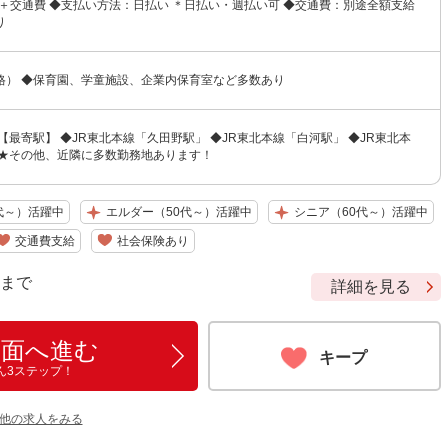
〜＋交通費 ◆支払い方法：日払い ＊日払い・週払い可 ◆交通費：別途全額支給
り
格） ◆保育園、学童施設、企業内保育室など多数あり
【最寄駅】 ◆JR東北本線「久田野駅」 ◆JR東北本線「白河駅」 ◆JR東北本
 ★その他、近隣に多数勤務地あります！
代～）活躍中
エルダー（50代～）活躍中
シニア（60代～）活躍中
交通費支給
社会保険あり
9 まで
詳細を見る
画面へ進む
キープ
ん3ステップ！
の他の求人をみる