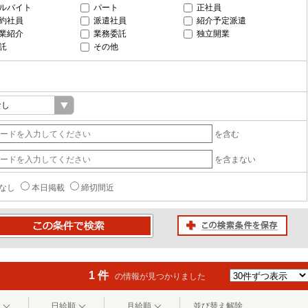
ルバイト
パート
正社員
約社員
派遣社員
紹介予定派遣
業紹介
業務委託
独立開業
託
その他
を含む
を含まない
なし
本日掲載
締切間近
この検索条件を保存
条件で検索
1 件
の情報が見つかりました
日給順
月給順
並び替え解除