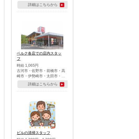
詳細はこちらから
ベルク各店での店内スタッ
フ
時給 1,065円
古河市・佐野市・前橋市・高
崎市・伊勢崎市・太田市・館
林市・藤岡市・大泉町・さい
詳細はこちらから
たま市北区・川越市・熊谷
市・行田市・秩父市・所沢
市・飯能市・東松山市・坂戸
市・鶴ケ島市・千葉市中央
区・市川市・松戸市・習志野
市・柏市・流山市・八千代
市・足立区・江戸川区・八王
子市・町田市
ビルの清掃スタッフ