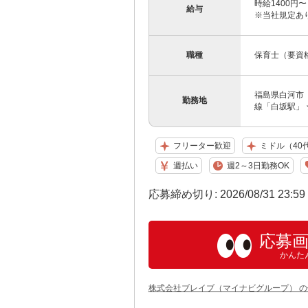
時給1400円
給与
※当社規定あ
職種
保育士（要資
福島県白河市 
勤務地
線「白坂駅」
フリーター歓迎
ミドル（40
週払い
週2～3日勤務OK
応募締め切り: 2026/08/31 23:5
応募
かんた
株式会社ブレイブ（マイナビグループ） 