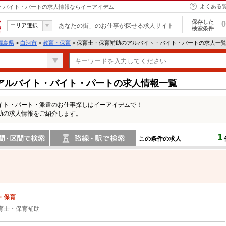
よくある
ト・バイト・パートの求人情報ならイーアイデム
保存した
0
エリア選択
「あなたの街」のお仕事が探せる求人サイト
検索条件
福島県
>
白河市
>
教育・保育
> 保育士・保育補助のアルバイト・バイト・パートの求人一
アルバイト・バイト・パートの求人情報一覧
イト・パート・派遣のお仕事探しはイーアイデムで！
助の求人情報をご紹介します。
1
この条件の求人
間で検索
路線・駅・駅で検索
・保育
育士・保育補助