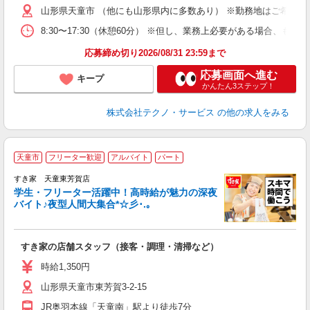
遣
山形県天童市 （他にも山形県内に多数あり） ※勤務地はご希望を
8:30〜17:30（休憩60分） ※但し、業務上必要がある場合
応募締め切り2026/08/31 23:59まで
応募画面へ進む
キープ
かんたん3ステップ！
株式会社テクノ・サービス
の他の求人をみる
天童市
フリーター歓迎
アルバイト
パート
すき家 天童東芳賀店
学生・フリーター活躍中！高時給が魅力の深夜
バイト♪夜型人間大集合*☆彡･.｡
つ
すき家の店舗スタッフ（接客・調理・清掃など）
履
ミ
時給1,350円
～
山形県天童市東芳賀3-2-15
勤
社
JR奥羽本線「天童南」駅より徒歩7分