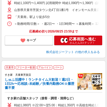
活
時給1,100円〜1,400円 試用期間中 時給1,090円〜1,390円（試用
j
山形県天童市芳賀タウン北4丁目1番1号 イオンモール天童店2F
迎
費
「天童南」駅より徒歩5分
＜勤務時間/日数＞ ・週2日〜 ・1日3時間〜 ＜募集時間＞ 12:
応募締め切り2026/08/25 23:59まで
応募画面へ進む
キープ
かんたん3ステップ！
株式会社ジーフット
の他の求人をみる
≪
天童市
フリーター歓迎
アルバイト
パート
すき家 天童東芳賀店
しゅふ活躍中！ランチタイム大歓迎！週2日・
安
1日2h〜応相談♪未経験／扶養内勤務OK☆履歴
書不要
の
すき家の店舗スタッフ（接客・調理・清掃など）
履
タ
時給1,080円 ※22:00〜翌5:00：時給1,350円 ※高校生時給1,032