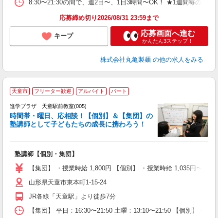
平
8:30〜21:30の間で、週2日〜、1日3時間〜OK！ ★1
型
応募締め切り2026/08/31 23:59まで
応募画面へ進む
キープ
かんたん3ステップ！
株式会社丸亀製麺
の他の求人をみる
天童市
フリーター歓迎
アルバイト
パート
は
進学プラザ 天童駅前教室(005)
時間帯・曜日、応相談！【個別】＆【集団】の
塾講師として子どもたちの成長に携わろう！
で
塾講師【個別・集団】
未
O
【集団】 ・授業時給 1,800円 【個別】 ・授業時給 1,035円
通
山形県天童市東本町1-15-24
り
JR各線「天童駅」より徒歩7分
【集団】 平日：16:30〜21:50 土曜：13:10〜21:50 【個別】 平日：1