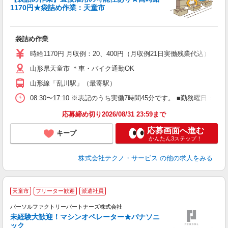
1170円★袋詰め作業：天童市
ス
袋詰め作業
履
高
時給1170円 月収例：20、400円（月収例21日実働残業代込）
山形県天童市 ＊車・バイク通勤OK
山形線「乱川駅」（最寄駅）
08:30〜17:10 ※表記のうち実働7時間45分です。 ■勤務曜日
応募締め切り2026/08/31 23:59まで
応募画面へ進む
キープ
かんたん3ステップ！
株式会社テクノ・サービス
の他の求人をみる
天童市
フリーター歓迎
派遣社員
売
パーソルファクトリーパートナーズ株式会社
未経験大歓迎！マシンオペレーター★パナソニ
ック