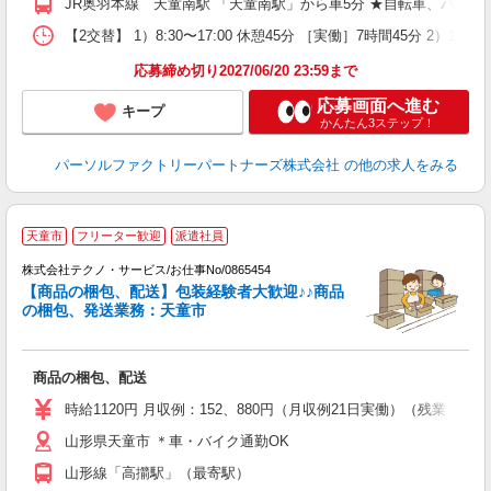
JR奥羽本線 天童南駅 「天童南駅」から車5分 ★自転車、バイ
【2交替】 1）8:30〜17:00 休憩45分 ［実働］7時間45分 2）17
応募締め切り2027/06/20 23:59まで
応募画面へ進む
キープ
かんたん3ステップ！
パーソルファクトリーパートナーズ株式会社
の他の求人をみる
天童市
フリーター歓迎
派遣社員
株式会社テクノ・サービス/お仕事No/0865454
メ
【商品の梱包、配送】包装経験者大歓迎♪♪商品
し
の梱包、発送業務：天童市
人
商品の梱包、配送
履
高
時給1120円 月収例：152、880円（月収例21日実働）（残業
山形県天童市 ＊車・バイク通勤OK
山形線「高擶駅」（最寄駅）