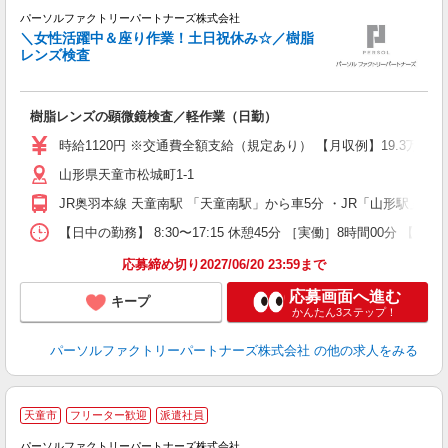
パーソルファクトリーパートナーズ株式会社
＼女性活躍中＆座り作業！土日祝休み☆／樹脂
レンズ検査
が
樹脂レンズの顕微鏡検査／軽作業（日勤）
未
ー
時給1120円 ※交通費全額支給（規定あり） 【月収例】19.3万円（
食
山形県天童市松城町1-1
員
JR奥羽本線 天童南駅 「天童南駅」から車5分 ・JR「山形駅」か
【日中の勤務】 8:30〜17:15 休憩45分 ［実働］8時間00分 【就
応募締め切り2027/06/20 23:59まで
応募画面へ進む
キープ
かんたん3ステップ！
パーソルファクトリーパートナーズ株式会社
の他の求人をみる
天童市
フリーター歓迎
派遣社員
パーソルファクトリーパートナーズ株式会社