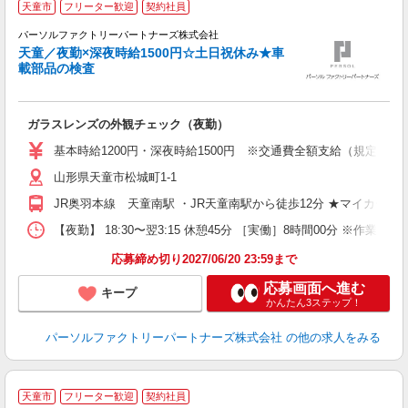
天童市
フリーター歓迎
契約社員
パーソルファクトリーパートナーズ株式会社
天童／夜勤×深夜時給1500円☆土日祝休み★車
載部品の検査
K
未
ー
ガラスレンズの外観チェック（夜勤）
払
あ
基本時給1200円・深夜時給1500円 ※交通費全額支給（規定あり） 
山形県天童市松城町1-1
JR奥羽本線 天童南駅 ・JR天童南駅から徒歩12分 ★マイカー、
【夜勤】 18:30〜翌3:15 休憩45分 ［実働］8時間00分 ※作業習
応募締め切り2027/06/20 23:59まで
応募画面へ進む
キープ
かんたん3ステップ！
パーソルファクトリーパートナーズ株式会社
の他の求人をみる
天童市
フリーター歓迎
契約社員