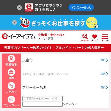
北海道・東北
の求人
▼エリア変更
天童市のフリーター歓迎のバイト・アルバイト・パートの求人情報一
覧
天童市
選択
勤務地/駅
未設定
例）食品、事務、アパレル
選択
職種
フリーター歓迎
選択
こだわり
を含まない
フリーワード