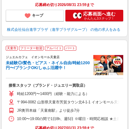
応募締め切り2026/08/31 23:59まで
応募画面へ進む
キープ
かんたん3ステップ！
株式会社仙台進学プラザ（進学プラザグループ）
の他の求人をみる
天童市
フリーター歓迎
アルバイト
パート
ジュエルカフェ イオンモール天童店
未経験◎/髪色・ピアス・ネイル自由/時給1200
円〜/ブランクOK/しゅふ活躍中！
場
接客スタッフ（ブランド・ジュエリー買取店）
女
時給1200円〜1400円（経験・能力による）
ド
〒994-0082 山形県天童市芳賀タウン北4-1-1 イオンモール天童2
日
ピ
JR奥羽本線「天童南駅」より徒歩7分
取
割
10:00〜19:00の間で1日8h、週5日 ※曜日・時間応相談 ★土日祝・長期勤務
応募締め切り2027/01/31 23:59まで