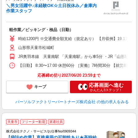
ら
＼男女活躍中♪未経験OK☆土日祝休み／倉庫内
作業スタッフ
大
軽作業／ピッキング・検品（日勤）
婦
い
時給1200円 ※交通費全額支給（規定あり） 【月収例】19.1万円（2
貸
山形県天童市松城町
JR奥羽本線 天童南駅 「天童南駅」から車5分 ・JR「山形駅」
【日勤】 8:30〜17:00 休憩60分 ［実働］7時間30分 【就労期間
応募締め切り2027/06/20 23:59まで
応募画面へ進む
キープ
かんたん3ステップ！
パーソルファクトリーパートナーズ株式会社
の他の求人をみる
天童市
フリーター歓迎
派遣社員
株式会社テクノ・サービス/お仕事No/0909344
【袋詰め作業】直接雇用の可能性あり★高時給