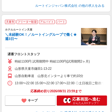
ルートインジャパン株式会社
の他の求人をみる
天童市
フリーター歓迎
アルバイト
パート
ホテルルートイン天童
＼未経験OK！／ルートイングループで働く★
週3日〜
履
迎
躍
遅番フロントスタッフ
K
与
時給1100円 試用期間中 時給1100円(試用期間2ヶ月)
山形県天童市鎌田1-13-22
山形自動車道 山形北インターより車で約10分
13:00〜22:00 15:00〜22:00 17:00〜22:00 ◇土日祝日ご
応募締め切り2026/08/31 23:59まで
応募画面へ進む
キープ
かんたん3ステップ！