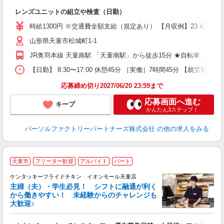
の
レンズユニットの組立や検査（日勤）
未
ー
時給1300円 ※交通費全額支給（規定あり） 【月収例】23.4万円（
食
山形県天童市松城町1-1
員
JR奥羽本線 天童南駅 「天童南駅」から徒歩15分 ★自転車、バ
【日勤】 8:30〜17:00 休憩45分 ［実働］7時間45分 【就労期間
応募締め切り2027/06/20 23:59まで
応募画面へ進む
キープ
かんたん3ステップ！
パーソルファクトリーパートナーズ株式会社
の他の求人をみる
天童市
フリーター歓迎
アルバイト
パート
ケンタッキーフライドチキン イオンモール天童店
主婦（夫）・学生必見！ シフトに融通が利く
から働きやすい！ 未経験からのチャレンジも
大歓迎♪
見