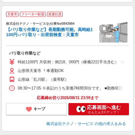
天童市
フリーター歓迎
派遣社員
株式会社テクノ・サービス/お仕事No/0843984
【バリ取り作業など】長期勤務可能。高時給1
100円♪バリ取り・出荷前検査：天童市
条
バリ取り作業など
履
高
時給1100円 月収例：例218、000円（稼働22日手当含む）（
山形県天童市 ＊車通勤OK
山形線「乱川駅」（最寄駅）
08:30〜17:05 ※表記のうち実働7時間30分です。 ■勤務曜日
応募締め切り2026/08/31 23:59まで
応募画面へ進む
キープ
かんたん3ステップ！
株式会社テクノ・サービス
の他の求人をみる