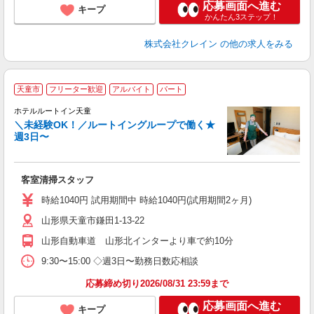
応募画面へ進む
キープ
かんたん3ステップ！
株式会社クレイン
の他の求人をみる
天童市
フリーター歓迎
アルバイト
パート
ホテルルートイン天童
＼未経験OK！／ルートイングループで働く★
週3日〜
履
迎
躍
客室清掃スタッフ
朝
険
時給1040円 試用期間中 時給1040円(試用期間2ヶ月)
山形県天童市鎌田1-13-22
山形自動車道 山形北インターより車で約10分
9:30〜15:00 ◇週3日〜勤務日数応相談
応募締め切り2026/08/31 23:59まで
応募画面へ進む
キープ