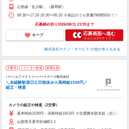
山形線「乱川駅」（最寄駅）
08:30〜17:20 20:30〜05:20 ※表記のうち実働7時間50
応募締め切り2026/08/31 23:59まで
応募画面へ進む
キープ
かんたん3ステップ！
株式会社テクノ・サービス
の他の求人をみる
◆
天童市
フリーター歓迎
派遣社員
パーソルファクトリーパートナーズ株式会社
＼未経験歓迎◎土日祝休み☆高時給1530円／
組立・検査
な
未
カメラの組立や検査（2交替）
ー
い
基本時給1530円・深夜時給1913円 ※交通費全額支給（規定あり） 
修
山形県天童市松城町1-1