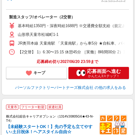
ー
大
製造スタッフ/オペレーター（2交替）
婦
ア
基本時給1350円・深夜時給1688円 ※交通費全額支給（規定あり） 【
保
山形県天童市松城町1-1
JR奥羽本線 天童南駅 「天童南駅」から車5分 ★自転車、バイク
【2交替】 1）6:30〜15:15 休憩45分 ［実働］8時間00分 2）1
応募締め切り2027/06/20 23:59まで
応募画面へ進む
キープ
かんたん3ステップ！
パーソルファクトリーパートナーズ株式会社
の他の求人をみる
≪
天童市
フリーター歓迎
派遣社員
い
株式会社綜合キャリアオプション（1314VJ0805G6★43-N-
T4）
【未経験スタートOK！】先の予定も立てやす
い♪土日祝休！ヘアスタイル自由☆