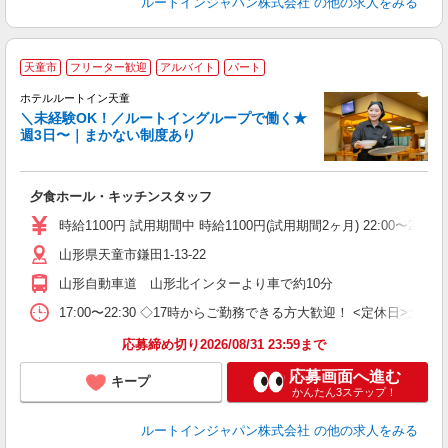
ルートインジャパン株式会社
の他の求人をみる
天童市
フリーター歓迎
アルバイト
パート
ホテルルートイン天童
＼未経験OK！／ルートイングループで働く★
週3日〜｜まかない制度あり
履
迎
躍
夕食ホール・キッチンスタッフ
扶
い
時給1100円 試用期間中 時給1100円(試用期間2ヶ月) 22:00〜22:30 
あ
山形県天童市鎌田1-13-22
山形自動車道 山形北インターより車で約10分
17:00〜22:30 ◇17時からご勤務できる方大歓迎！ <定休日>土
応募締め切り2026/08/31 23:59まで
応募画面へ進む
キープ
かんたん3ステップ！
ルートインジャパン株式会社
の他の求人をみる