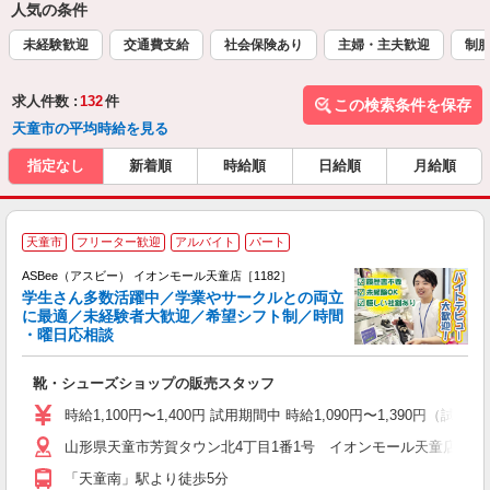
人気の条件
未経験歓迎
交通費支給
社会保険あり
主婦・主夫歓迎
制
求人件数 :
132
件
この検索条件を保存
天童市の平均時給を見る
指定なし
新着順
時給順
日給順
月給順
天童市
フリーター歓迎
アルバイト
パート
ASBee（アスビー） イオンモール天童店［1182］
学生さん多数活躍中／学業やサークルとの両立
に最適／未経験者大歓迎／希望シフト制／時間
・曜日応相談
続
靴・シューズショップの販売スタッフ
履
活
時給1,100円〜1,400円 試用期間中 時給1,090円〜1,390円（試用
j
山形県天童市芳賀タウン北4丁目1番1号 イオンモール天童店2F
迎
費
「天童南」駅より徒歩5分