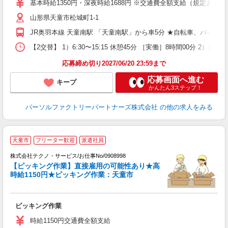
基本時給1350円・深夜時給1688円 ※交通費全額支給（規定あり） 【
保
山形県天童市松城町1-1
JR奥羽本線 天童南駅 「天童南駅」から車5分 ★自転車、バイク
【2交替】 1）6:30〜15:15 休憩45分 ［実働］8時間00分 2）1
応募締め切り2027/06/20 23:59まで
応募画面へ進む
キープ
かんたん3ステップ！
パーソルファクトリーパートナーズ株式会社
の他の求人をみる
天童市
フリーター歓迎
派遣社員
株式会社テクノ・サービス/お仕事No/0908998
【ピッキング作業】直接雇用の可能性あり★高
中
時給1150円★ピッキング作業：天童市
ス
ピッキング作業
履
高
時給1150円交通費全額支給