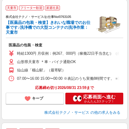
天童市
フリーター歓迎
派遣社員
ま
株式会社テクノ・サービス/お仕事No/0763105
【医薬品の包装・検査】きれいな職場でのお仕
ー
事です♪洗浄機での大型コンテナの洗浄作業：
天童市
仕
医薬品の包装・検査
履
高
時給1300円 月収例：例267、000円（稼働22日手当含む）（
山形県天童市 ＊車・バイク通勤OK
仙山線「楯山駅」（最寄駅）
07:00〜16:00 15:00〜00:00 ※表記のうち実働8時間です
応募締め切り2026/08/31 23:59まで
応募画面へ進む
キープ
かんたん3ステップ！
株式会社テクノ・サービス
の他の求人をみる