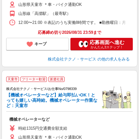
山形県天童市 ＊車・バイク通勤OK
山形線「高擶駅」（最寄駅）
12:00〜21:00 ※表記のうち実働8時間です。 ■勤務曜日：月
応募締め切り2026/08/31 23:59まで
応募画面へ進む
キープ
かんたん3ステップ！
株式会社テクノ・サービス
の他の求人をみる
天童市
フリーター歓迎
派遣社員
株式会社テクノ・サービス/お仕事No/0798339
【機械オペレーターなど】給与即払いOK！と
っても嬉しい高時給。機械オペレーター作業な
ど：天童市
一
機械オペレーターなど
履
高
時給1315円交通費全額支給
ク
山形県天童市 ＊車・バイク通勤OK