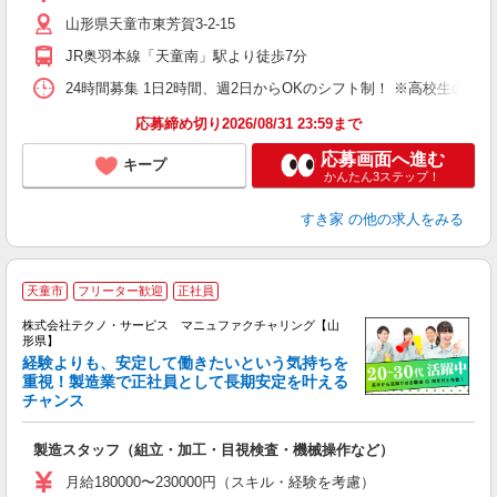
（
山形県天童市東芳賀3-2-15
夜
事
JR奥羽本線「天童南」駅より徒歩7分
24時間募集 1日2時間、週2日からOKのシフト制！ ※高校生のシ
応募締め切り2026/08/31 23:59まで
応募画面へ進む
キープ
かんたん3ステップ！
すき家
の他の求人をみる
天童市
フリーター歓迎
正社員
株式会社テクノ・サービス マニュファクチャリング【山
形県】
経験よりも、安定して働きたいという気持ちを
重視！製造業で正社員として長期安定を叶える
チャンス
く
入
製造スタッフ（組立・加工・目視検査・機械操作など）
未
あ
月給180000〜230000円（スキル・経験を考慮）