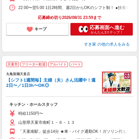
22:00〜翌5:00 1日2時間、週2日からOKのシフト制！ ●扶養内勤務
応募締め切り2026/08/31 23:59まで
応募画面へ進む
キープ
かんたん3ステップ！
すき家
の他の求人をみる
天童市
フリーター歓迎
アルバイト
パート
丸亀製麺天童店
【シフト1週間毎】主婦（夫）さん活躍中！週
2日〜／1日3h〜OK◎
ル
キッチン・ホールスタッフ
入
者
時給1150円〜
歓
山形県天童市南町１－６－１３
～
り
「天童南駅」徒歩14分 ★車・バイク通勤OK！ガソリン代も規定
O