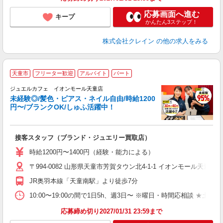
応募画面へ進む
キープ
かんたん3ステップ！
株式会社クレイン
の他の求人をみる
天童市
フリーター歓迎
アルバイト
パート
ジュエルカフェ イオンモール天童店
未経験◎/髪色・ピアス・ネイル自由/時給1200
円〜/ブランクOK/しゅふ活躍中！
ん
接客スタッフ（ブランド・ジュエリー買取店）
女
時給1200円〜1400円（経験・能力による）
ド
〒994-0082 山形県天童市芳賀タウン北4-1-1 イオンモール天童2
日
ピ
JR奥羽本線「天童南駅」より徒歩7分
取
割
10:00〜19:00の間で1日5h、週3日〜 ※曜日・時間応相談 ★土日祝・長期勤
応募締め切り2027/01/31 23:59まで