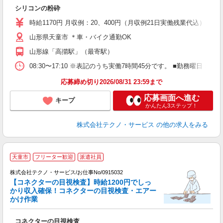
ー
シリコンの粉砕
履
高
時給1170円 月収例：20、400円（月収例21日実働残業代込）
山形県天童市 ＊車・バイク通勤OK
山形線「高擶駅」（最寄駅）
08:30〜17:10 ※表記のうち実働7時間45分です。 ■勤務曜日
応募締め切り2026/08/31 23:59まで
応募画面へ進む
キープ
かんたん3ステップ！
株式会社テクノ・サービス
の他の求人をみる
天童市
フリーター歓迎
派遣社員
株式会社テクノ・サービス/お仕事No/0915032
【コネクターの目視検査】時給1200円でしっ
かり収入確保！コネクターの目視検査・エアー
す
かけ作業
ノ
コネクターの目視検査