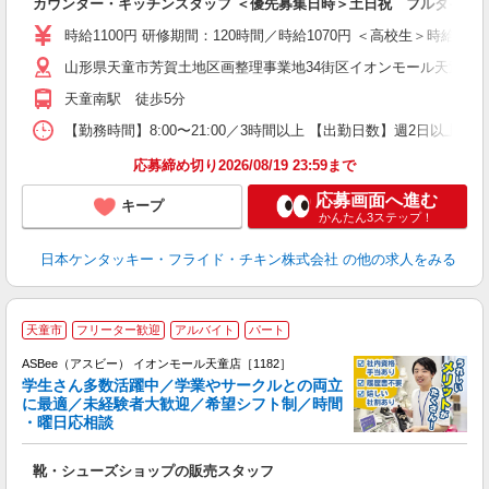
カウンター・キッチンスタッフ ＜優先募集日時＞土日祝 フルタイム
未
ダ
時給1100円 研修期間：120時間／時給1070円 ＜高校生＞時給107
昇
山形県天童市芳賀土地区画整理事業地34街区イオンモール天童
上
か
天童南駅 徒歩5分
【勤務時間】8:00〜21:00／3時間以上 【出勤日数】週2日以
応募締め切り2026/08/19 23:59まで
応募画面へ進む
キープ
かんたん3ステップ！
日本ケンタッキー・フライド・チキン株式会社
の他の求人をみる
天童市
フリーター歓迎
アルバイト
パート
ASBee（アスビー） イオンモール天童店［1182］
学生さん多数活躍中／学業やサークルとの両立
に最適／未経験者大歓迎／希望シフト制／時間
・曜日応相談
続
靴・シューズショップの販売スタッフ
履