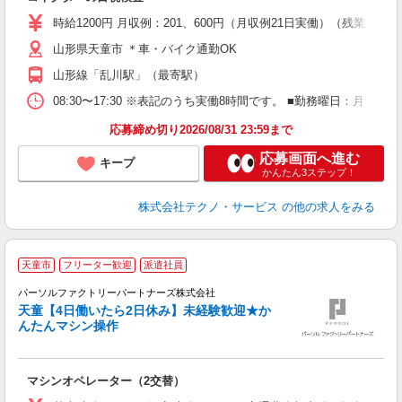
履
高
時給1200円 月収例：201、600円（月収例21日実働）（残業
山形県天童市 ＊車・バイク通勤OK
山形線「乱川駅」（最寄駅）
08:30〜17:30 ※表記のうち実働8時間です。 ■勤務曜日：月
応募締め切り2026/08/31 23:59まで
応募画面へ進む
キープ
かんたん3ステップ！
株式会社テクノ・サービス
の他の求人をみる
天童市
フリーター歓迎
派遣社員
売
パーソルファクトリーパートナーズ株式会社
天童【4日働いたら2日休み】未経験歓迎★か
んたんマシン操作
ビ
大
マシンオペレーター（2交替）
婦
ア