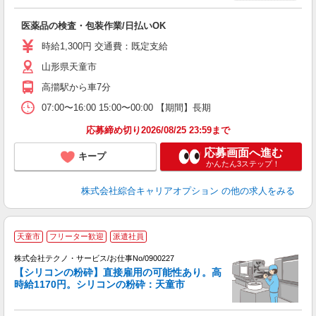
得
入
医薬品の検査・包装作業/日払いOK
分
フ
時給1,300円 交通費：既定支給
務
山形県天童市
費
高擶駅から車7分
07:00〜16:00 15:00〜00:00 【期間】長期
応募締め切り2026/08/25 23:59まで
応募画面へ進む
キープ
かんたん3ステップ！
株式会社綜合キャリアオプション
の他の求人をみる
天童市
フリーター歓迎
派遣社員
株式会社テクノ・サービス/お仕事No/0900227
【シリコンの粉砕】直接雇用の可能性あり。高
時給1170円。シリコンの粉砕：天童市
＼