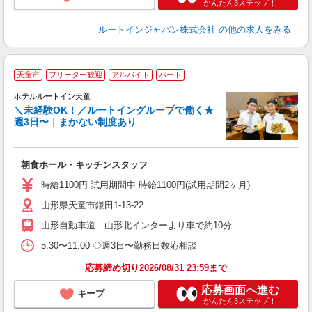
かんたん3ステップ！
ルートインジャパン株式会社
の他の求人をみる
天童市
フリーター歓迎
アルバイト
パート
ホテルルートイン天童
＼未経験OK！／ルートイングループで働く★
週3日〜｜まかない制度あり
履
迎
躍
朝食ホール・キッチンスタッフ
早
保
時給1100円 試用期間中 時給1100円(試用期間2ヶ月)
資
山形県天童市鎌田1-13-22
山形自動車道 山形北インターより車で約10分
5:30〜11:00 ◇週3日〜勤務日数応相談
応募締め切り2026/08/31 23:59まで
応募画面へ進む
キープ
かんたん3ステップ！