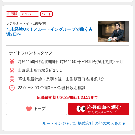
山形駅
アルバイト
パート
ホテルルートイン山形駅前
＼未経験OK！／ルートイングループで働く★
週3日〜
履
迎
躍
ナイトフロントスタッフ
早
険
時給1150円 試用期間中 時給1150円〜1438円(試用期間2ヶ月) ◇22:0
山形県山形市双葉町1-3-1
JR山形新幹線・奥羽本線 山形駅西口 徒歩約1分
22:00〜8:00 ◇週3日〜勤務日数応相談
応募締め切り2026/08/31 23:59まで
応募画面へ進む
キープ
かんたん3ステップ！
ルートインジャパン株式会社
の他の求人をみる