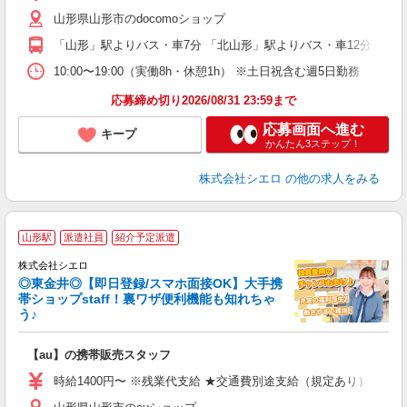
あ
山形県山形市のdocomoショップ
K
「山形」駅よりバス・車7分 「北山形」駅よりバス・車12分
貸
10:00〜19:00（実働8h・休憩1h） ※土日祝含む週5日勤務
応募締め切り2026/08/31 23:59まで
応募画面へ進む
キープ
かんたん3ステップ！
株式会社シエロ
の他の求人をみる
★
山形駅
派遣社員
紹介予定派遣
♪
株式会社シエロ
◎東金井◎【即日登録/スマホ面接OK】大手携
帯ショップstaff！裏ワザ便利機能も知れちゃ
う♪
理
【au】の携帯販売スタッフ
即
時給1400円〜 ※残業代支給 ★交通費別途支給（規定あり） ゜+゜
あ