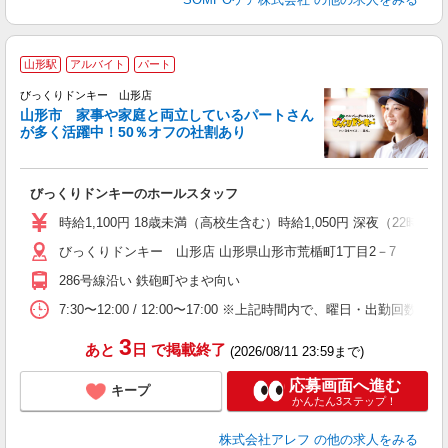
山形駅
アルバイト
パート
ス
びっくりドンキー 山形店
山形市 家事や家庭と両立しているパートさん
が多く活躍中！50％オフの社割あり
＜
びっくりドンキーのホールスタッフ
履
～
時給1,100円 18歳未満（高校生含む）時給1,050円 深夜（22
扶
びっくりドンキー 山形店 山形県山形市荒楯町1丁目2－7
い
286号線沿い 鉄砲町やまや向い
7:30〜12:00 / 12:00〜17:00 ※上記時間内で、曜日
3
あと
日
で掲載終了
(2026/08/11 23:59まで)
応募画面へ進む
キープ
かんたん3ステップ！
株式会社アレフ
の他の求人をみる