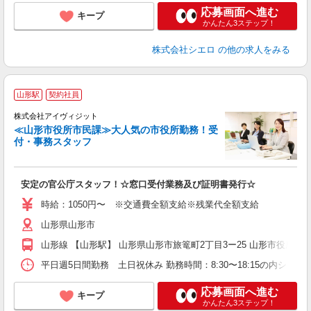
応募画面へ進む
キープ
かんたん3ステップ！
株式会社シエロ
の他の求人をみる
山形駅
契約社員
事
7
株式会社アイヴィジット
時
≪山形市役所市民課≫大人気の市役所勤務！受
付・事務スタッフ
業
安定の官公庁スタッフ！☆窓口受付業務及び証明書発行☆
時給：1050円〜 ※交通費全額支給※残業代全額支給
山形県山形市
山形線 【山形駅】 山形県山形市旅篭町2丁目3ー25 山形市役所
平日週5日間勤務 土日祝休み 勤務時間：8:30〜18:15の内シフ
応募画面へ進む
キープ
かんたん3ステップ！