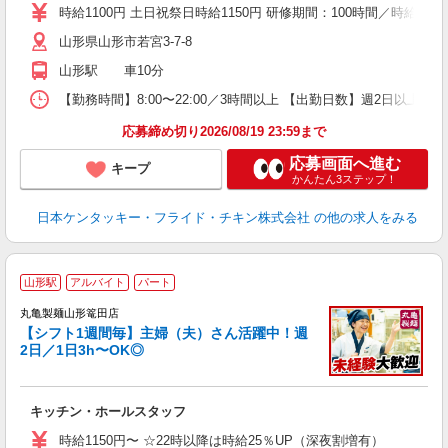
ダ
時給1100円 土日祝祭日時給1150円 研修期間：100時間／時給108
昇
山形県山形市若宮3-7-8
上
か
山形駅 車10分
【勤務時間】8:00〜22:00／3時間以上 【出勤日数】週2日以
応募締め切り2026/08/19 23:59まで
応募画面へ進む
キープ
かんたん3ステップ！
日本ケンタッキー・フライド・チキン株式会社
の他の求人をみる
山形駅
アルバイト
パート
丸亀製麺山形篭田店
【シフト1週間毎】主婦（夫）さん活躍中！週
2日／1日3h〜OK◎
ル
キッチン・ホールスタッフ
入
者
時給1150円〜 ☆22時以降は時給25％UP（深夜割増有）