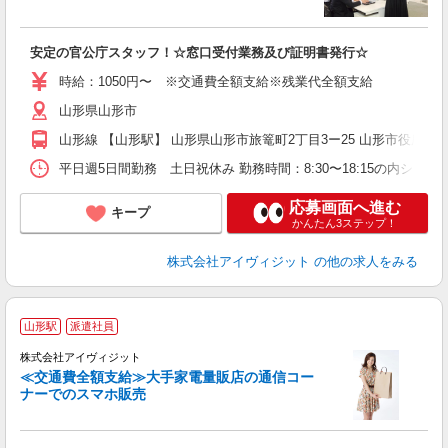
業
安定の官公庁スタッフ！☆窓口受付業務及び証明書発行☆
時給：1050円〜 ※交通費全額支給※残業代全額支給
山形県山形市
山形線 【山形駅】 山形県山形市旅篭町2丁目3ー25 山形市役所
平日週5日間勤務 土日祝休み 勤務時間：8:30〜18:15の内シフ
応募画面へ進む
キープ
かんたん3ステップ！
株式会社アイヴィジット
の他の求人をみる
山形駅
派遣社員
売
株式会社アイヴィジット
ク
≪交通費全額支給≫大手家電量販店の通信コー
未
ナーでのスマホ販売