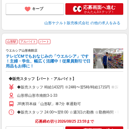
応募画面へ進む
キープ
かんたん3ステップ！
山形ヤクルト販売株式会社
の他の求人をみる
山形駅
アルバイト
パート
ウエルシア山形南館店
テレビCMでもおなじみの「ウエルシア」です
！主婦・学生、幅広く活躍中！従業員割引で日
用品もお得に！
プ
◆販売スタッフ【パート・アルバイト】
ボ
場
◆販売スタッフ 時給1432円 ※24時〜翌5時/時給1715円 ※深
費
山形県山形市南館3-1-33
JR奥羽本線「山形駅」車7分 車通勤可
◆販売スタッフ 24:00〜翌8:00 ☆週3日の勤務 ☆勤務時間・曜
応募締め切り2026/08/25 23:59まで