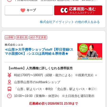
応募画面へ進む
キープ
かんたん3ステップ！
株式会社アイヴィジット
の他の求人をみる
★
山形駅
派遣社員
紹介予定派遣
♪
株式会社シエロ
≪山形≫大手携帯ショップstaff【即日登録/ス
マホ面接OK】♪シエロは高時給＆厚待遇★
い
即
【softbank】人気機種に詳しくなれる携帯販売
躍
ー
時給1700円〜1800円（経験・能力による） ※残業代支給 ★交通
自
山形県山形市のsoftbankショップ
ど
「山形」駅よりバス・車8分 「北山形」駅よりバス・車13分
10:00〜19:00（実働8h・休憩1h） ※土日祝含む週5日勤務
応募締め切り2026/08/31 23:59まで