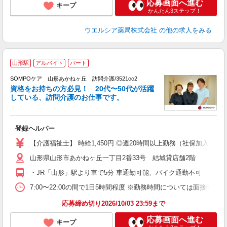
応募画面へ進む
キープ
かんたん3ステップ！
ウエルシア薬局株式会社
の他の求人をみる
山形駅
アルバイト
パート
SOMPOケア 山形あかねヶ丘 訪問介護/3521cc2
資格をお持ちの方必見！ 20代〜50代が活躍
している、訪問介護のお仕事です。
せ
登録ヘルパー
未
ル
【介護福祉士】 時給1,450円 ◎週20時間以上勤務（社保加入者）の場
躍
山形県山形市あかねヶ丘一丁目2番33号 結城貸店舗2階
車
度
・JR「山形」駅より車で5分 車通勤可能、バイク通勤不可
7:00〜22:00の間で1日5時間程度 ※勤務時間については面接時に
応募締め切り2026/10/03 23:59まで
応募画面へ進む
キープ