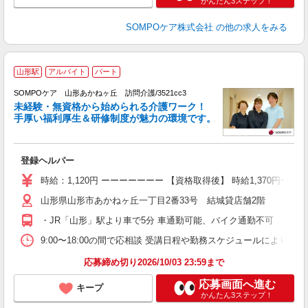
かんたん3ステップ！
SOMPOケア株式会社
の他の求人をみる
山形駅
アルバイト
パート
SOMPOケア 山形あかねヶ丘 訪問介護/3521cc3
未経験・無資格から始められる介護ワーク！
手厚い福利厚生＆研修制度が魅力の環境です。
す
登録ヘルパー
未
昼
時給：1,120円 ーーーーーーー 【資格取得後】 時給1,370円〜 
勤
山形県山形市あかねヶ丘一丁目2番33号 結城貸店舗2階
・JR「山形」駅より車で5分 車通勤可能、バイク通勤不可
9:00〜18:00の間で応相談 受講日程や勤務スケジュールにより
応募締め切り2026/10/03 23:59まで
応募画面へ進む
キープ
かんたん3ステップ！