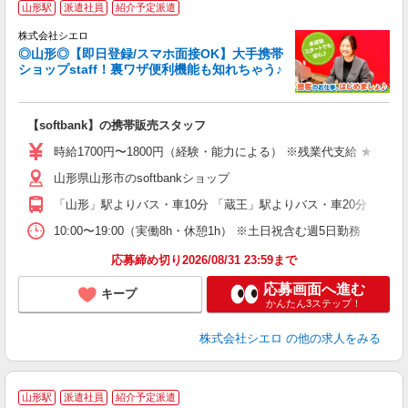
山形駅
派遣社員
紹介予定派遣
♪
株式会社シエロ
◎山形◎【即日登録/スマホ面接OK】大手携帯
ショップstaff！裏ワザ便利機能も知れちゃう♪
理
【softbank】の携帯販売スタッフ
即
躍
時給1700円〜1800円（経験・能力による） ※残業代支給 ★交通
ー
山形県山形市のsoftbankショップ
自
「山形」駅よりバス・車10分 「蔵王」駅よりバス・車20分
ど
10:00〜19:00（実働8h・休憩1h） ※土日祝含む週5日勤務
応募締め切り2026/08/31 23:59まで
応募画面へ進む
キープ
かんたん3ステップ！
株式会社シエロ
の他の求人をみる
★
山形駅
派遣社員
紹介予定派遣
♪