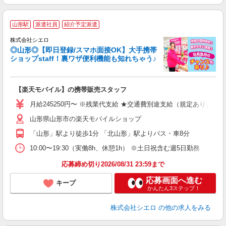
★
山形駅
派遣社員
紹介予定派遣
♪
株式会社シエロ
◎山形◎【即日登録/スマホ面接OK】大手携帯
ショップstaff！裏ワザ便利機能も知れちゃう♪
理
【楽天モバイル】の携帯販売スタッフ
即
月給245250円〜 ※残業代支給 ★交通費別途支給（規定あり） ゜
あ
山形県山形市の楽天モバイルショップ
通
「山形」駅より徒歩1分 「北山形」駅よりバス・車8分
あ
10:00〜19:30（実働8h、休憩1h） ※土日祝含む週5日勤務
応募締め切り2026/08/31 23:59まで
応募画面へ進む
キープ
かんたん3ステップ！
株式会社シエロ
の他の求人をみる