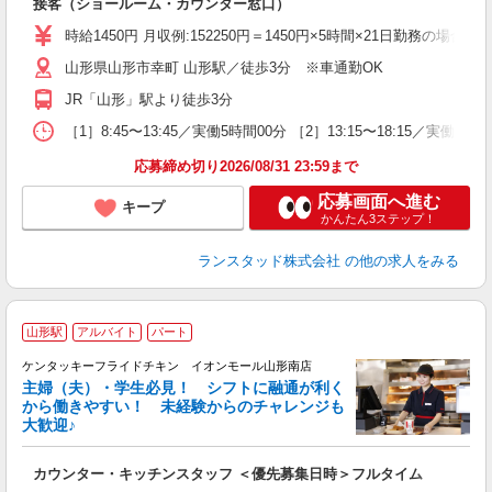
接客（ショールーム・カウンター窓口）
時給1450円 月収例:152250円＝1450円×5時間×21日勤務
山形県山形市幸町 山形駅／徒歩3分 ※車通勤OK
JR「山形」駅より徒歩3分
［1］8:45〜13:45／実働5時間00分 ［2］13:15〜18:
応募締め切り2026/08/31 23:59まで
応募画面へ進む
キープ
かんたん3ステップ！
ランスタッド株式会社
の他の求人をみる
山形駅
アルバイト
パート
ケンタッキーフライドチキン イオンモール山形南店
主婦（夫）・学生必見！ シフトに融通が利く
から働きやすい！ 未経験からのチャレンジも
大歓迎♪
見
カウンター・キッチンスタッフ ＜優先募集日時＞フルタイム
未