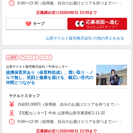
9:00〜13:30（採用後、自分のお届けエリアを持つまでパートタイ
応募締め切り2026/08/31 23:59まで
応募画面へ進む
キープ
かんたん3ステップ！
山形ヤクルト販売株式会社
の他の求人をみる
＼
山形駅
アルバイト
パート
山形ヤクルト販売株式会社／中央センター
提携保育所あり（保育料助成）、買い取り・ノ
ルマ無し、笑顔と健康を届ける、幅広い世代の
仲間とつながる
な
ヤクルトスタッフ
未
月給83,000円（採用後、自分のお届けエリアを持つまでパートタイ
車
【宅配センター】中央 山形県山形市東原町1-11-32
9:00〜13:30（採用後、自分のお届けエリアを持つまでパートタイ
応募締め切り2026/08/31 23:59まで