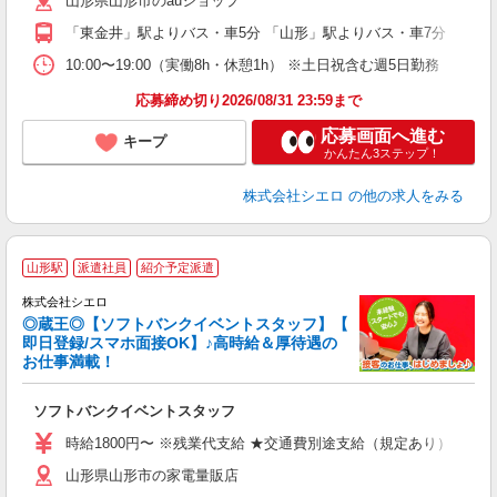
山形県山形市のauショップ
K
「東金井」駅よりバス・車5分 「山形」駅よりバス・車7分
貸
10:00〜19:00（実働8h・休憩1h） ※土日祝含む週5日勤務
応募締め切り2026/08/31 23:59まで
応募画面へ進む
キープ
かんたん3ステップ！
株式会社シエロ
の他の求人をみる
山形駅
派遣社員
紹介予定派遣
ん
株式会社シエロ
◎蔵王◎【ソフトバンクイベントスタッフ】【
即日登録/スマホ面接OK】♪高時給＆厚待遇の
お仕事満載！
製
ソフトバンクイベントスタッフ
即
時給1800円〜 ※残業代支給 ★交通費別途支給（規定あり） ゜+゜
あ
山形県山形市の家電量販店
ィ