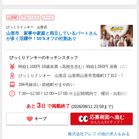
山形駅
アルバイト
パート
びっくりドンキー 山形店
山形市 家事や家庭と両立しているパートさん
が多く活躍中！50％オフの社割あり
あ
びっくりドンキーのキッチンスタッフ
履
～
時給1,100円 18歳未満（高校生含む）時給1,050円 深夜（22
扶
びっくりドンキー 山形店 山形県山形市荒楯町1丁目2－7
い
286号線沿い 鉄砲町やまや向い
7:30〜12:00 / 12:00〜17:00 ※上記時間内で、曜日
3
あと
日
で掲載終了
(2026/08/11 23:59まで)
応募画面へ進む
キープ
かんたん3ステップ！
株式会社アレフ
の他の求人をみる