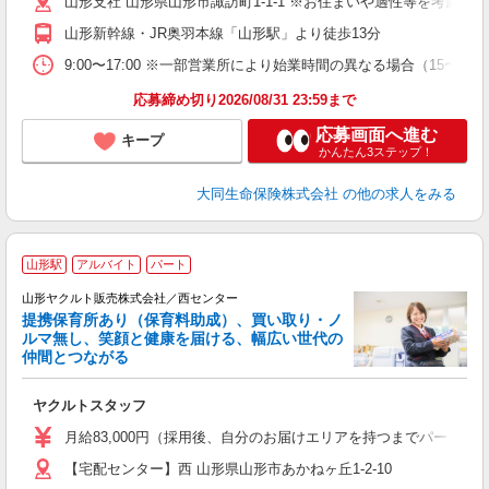
山形支社 山形県山形市諏訪町1-1-1 ※お住まいや適性等を考
山形新幹線・JR奥羽本線「山形駅」より徒歩13分
9:00〜17:00 ※一部営業所により始業時間の異なる場合（15〜
応募締め切り2026/08/31 23:59まで
応募画面へ進む
キープ
かんたん3ステップ！
大同生命保険株式会社
の他の求人をみる
＼
山形駅
アルバイト
パート
山形ヤクルト販売株式会社／西センター
提携保育所あり（保育料助成）、買い取り・ノ
ルマ無し、笑顔と健康を届ける、幅広い世代の
仲間とつながる
な
ヤクルトスタッフ
未
月給83,000円（採用後、自分のお届けエリアを持つまでパートタイ
車
【宅配センター】西 山形県山形市あかねヶ丘1-2-10