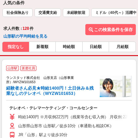
人気の条件
社会保険あり
交通費支給
未経験歓迎
ミドル（40代～）活躍中
求人件数 :
128
件
この検索条件を保存
山形駅の平均時給を見る
指定なし
新着順
時給順
日給順
月給順
山形駅
派遣社員
で
ランスタッド株式会社 山形支店（山形事業
所）/WYZW101653
経験者さん必見★時給1400円！土日休み＆残
お
業なしのテレオペ（WYZW101653）
す
テレオペ・テレマーケティング・コールセンター
ミ
時給1400円 ※月収例22万円（残業等含む収入例） 月収例:220
山形県山形市 山形駅／徒歩10分（車通勤も相談OK）
JR「山形」駅より徒歩10分