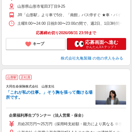
歓
山形県山形市篭田3丁目9-25
～
り
JR「山形駅」より車で5分、「南館」バス停すぐ ★車・バイク通
務
務
土曜8:00〜24:00 日祝8:00〜23:00の間で、週2日、1日
業
応募締め切り2026/08/31 23:59まで
応募画面へ進む
キープ
かんたん3ステップ！
株式会社丸亀製麺
の他の求人をみる
山形駅
正社員
大同生命保険株式会社 山形支社
「これが私の仕事。」そう胸を張って働ける場
所です。
切
企業福利厚生プランナー（法人営業・保全）
月給20万円〜25万円（採用時支給額・能力により異なる ※当社規