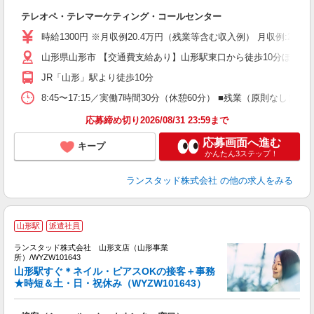
応
テレオペ・テレマーケティング・コールセンター
未
祝
時給1300円 ※月収例20.4万円（残業等含む収入例） 月収例:2
山形県山形市 【交通費支給あり】山形駅東口から徒歩10分ほど 
JR「山形」駅より徒歩10分
8:45〜17:15／実働7時間30分（休憩60分） ■残業（原則な
応募締め切り2026/08/31 23:59まで
応募画面へ進む
キープ
かんたん3ステップ！
ランスタッド株式会社
の他の求人をみる
山形駅
派遣社員
ッ
ランスタッド株式会社 山形支店（山形事業
所）/WYZW101643
山形駅すぐ＊ネイル・ピアスOKの接客＋事務
ア
★時短＆土・日・祝休み（WYZW101643）
性
未