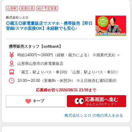
★
山形駅
派遣社員
紹介予定派遣
♪
株式会社シエロ
◎蔵王◎家電量販店でスマホ・携帯販売【即日
登録/スマホ面接OK】未経験でも安心♪
理
携帯販売スタッフ【softbank】
即
時給1400円〜1600円（経験・能力による） ※残業代支給 ★交通
あ
山形県山形市の家電量販店
K
「蔵王」駅よりバス・車10分 「山形」駅よりバス・車10分
貸
10:00〜20:00（実働8h・休憩1h） ※土日祝含む週5日勤務
応募締め切り2026/08/31 23:59まで
応募画面へ進む
キープ
かんたん3ステップ！
株式会社シエロ
の他の求人をみる
★