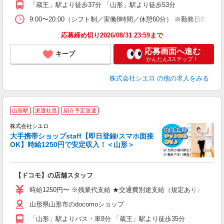
「蔵王」駅より徒歩37分 「山形」駅より徒歩53分
9:00〜20:00（シフト制／実働8時間／休憩60分） ※勤務日数:週4日
応募締め切り2026/08/31 23:59まで
応募画面へ進む
キープ
かんたん3ステップ！
株式会社シエロ
の他の求人をみる
★
山形駅
派遣社員
紹介予定派遣
♪
株式会社シエロ
大手携帯ショップstaff【即日登録/スマホ面接
OK】時給1250円で安定収入！＜山形＞
務
即
【ドコモ】の店舗スタッフ
あ
時給1250円〜 ※残業代支給 ★交通費別途支給（規定あり） ゜+゜
K
山形県山形市のdocomoショップ
貸
「山形」駅よりバス・車8分 「蔵王」駅より徒歩35分