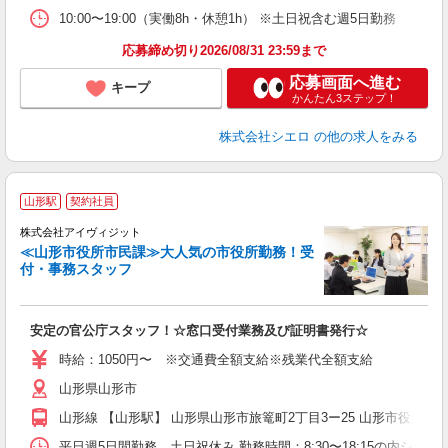
10:00〜19:00（実働8h・休憩1h） ※土日祝含む週5日勤務
応募締め切り2026/08/31 23:59まで
応募画面へ進む
キープ
かんたん3ステップ！
株式会社シエロ
の他の求人をみる
山形駅
契約社員
事
7
株式会社アイヴィジット
時
≪山形市役所市民課≫大人気の市役所勤務！受
付・事務スタッフ
業
安定の官公庁スタッフ！☆窓口受付業務及び証明書発行☆
時給：1050円〜 ※交通費全額支給※残業代全額支給
山形県山形市
山形線 【山形駅】 山形県山形市旅篭町2丁目3ー25 山形市役所
平日週5日間勤務 土日祝休み 勤務時間：8:30〜18:15の内シフ