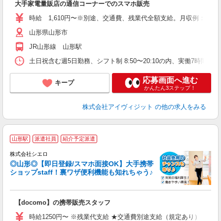
大手家電量販店の通信コーナーでのスマホ販売
時給 1,610円〜※別途、交通費、残業代全額支給。月収例：236,6
山形県山形市
JR山形線 山形駅
土日祝含む週5日勤務、シフト制 8:50〜20:10の内、実働7時
応募画面へ進む
キープ
かんたん3ステップ！
株式会社アイヴィジット
の他の求人をみる
★
山形駅
派遣社員
紹介予定派遣
♪
株式会社シエロ
◎山形◎【即日登録/スマホ面接OK】大手携帯
ショップstaff！裏ワザ便利機能も知れちゃう♪
理
【docomo】の携帯販売スタッフ
即
時給1250円〜 ※残業代支給 ★交通費別途支給（規定あり） ゜+゜