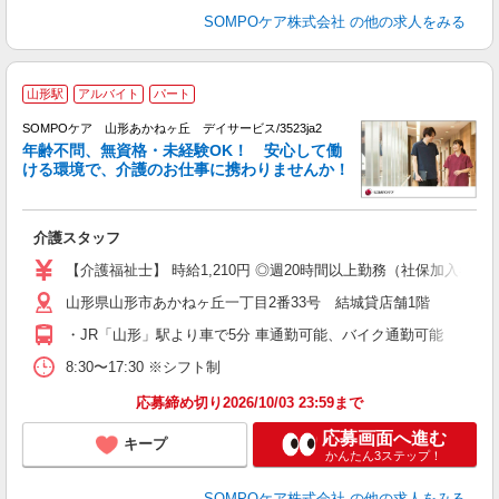
SOMPOケア株式会社
の他の求人をみる
山形駅
アルバイト
パート
SOMPOケア 山形あかねヶ丘 デイサービス/3523ja2
年齢不問、無資格・未経験OK！ 安心して働
ける環境で、介護のお仕事に携わりませんか！
さ
に
介護スタッフ
未
ル
【介護福祉士】 時給1,210円 ◎週20時間以上勤務（社保加入者）
躍
山形県山形市あかねヶ丘一丁目2番33号 結城貸店舗1階
O
あ
・JR「山形」駅より車で5分 車通勤可能、バイク通勤可能
8:30〜17:30 ※シフト制
応募締め切り2026/10/03 23:59まで
応募画面へ進む
キープ
かんたん3ステップ！
SOMPOケア株式会社
の他の求人をみる