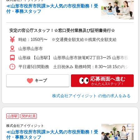
時
≪山形市役所市民課≫大人気の市役所勤務！受
付・事務スタッフ
業
安定の官公庁スタッフ！☆窓口受付業務及び証明書発行☆
時給：1050円〜 ※交通費全額支給※残業代全額支給
山形県山形市
山形線 【山形駅】 山形県山形市旅篭町2丁目3ー25 山形市役所
平日週5日間勤務 土日祝休み 勤務時間：8:30〜18:15の内シフ
応募画面へ進む
キープ
かんたん3ステップ！
株式会社アイヴィジット
の他の求人をみる
山形駅
契約社員
事
7
株式会社アイヴィジット
時
≪山形市役所市民課≫大人気の市役所勤務！受
付・事務スタッフ