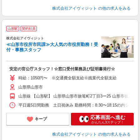
株式会社アイヴィジット
の他の求人をみる
山形駅
契約社員
事
7
株式会社アイヴィジット
時
≪山形市役所市民課≫大人気の市役所勤務！受
付・事務スタッフ
業
安定の官公庁スタッフ！☆窓口受付業務及び証明書発行☆
時給：1050円〜 ※交通費全額支給※残業代全額支給
山形県山形市
山形線 【山形駅】 山形県山形市旅篭町2丁目3ー25 山形市役所
平日週5日間勤務 土日祝休み 勤務時間：8:30〜18:15の内シフ
応募画面へ進む
キープ
かんたん3ステップ！
株式会社アイヴィジット
の他の求人をみる