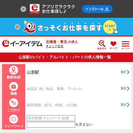
北海道・東北
の求人
▼エリア変更
山形駅のバイト・アルバイト・パートの求人情報一覧
山形駅
選択
勤務地/駅
未設定
例）食品、事務、アパレル
選択
職種
雇用形態、給与、特徴、その他
選択
こだわり
を含まない
フリーワード