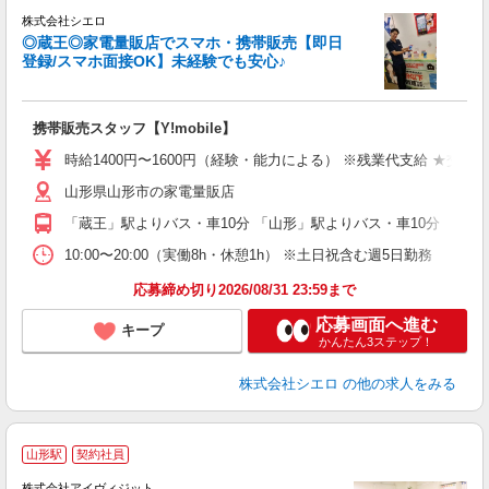
株式会社シエロ
◎蔵王◎家電量販店でスマホ・携帯販売【即日
登録/スマホ面接OK】未経験でも安心♪
理
携帯販売スタッフ【Y!mobile】
即
時給1400円〜1600円（経験・能力による） ※残業代支給 ★交通
あ
山形県山形市の家電量販店
K
「蔵王」駅よりバス・車10分 「山形」駅よりバス・車10分
貸
10:00〜20:00（実働8h・休憩1h） ※土日祝含む週5日勤務
応募締め切り2026/08/31 23:59まで
応募画面へ進む
キープ
かんたん3ステップ！
株式会社シエロ
の他の求人をみる
山形駅
契約社員
事
7
株式会社アイヴィジット