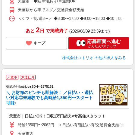
天童市 ◆駐車場あり/車通勤OK
天童駅から車でスグ／交通費全額支給
＜シフト制/週3〜＞ ◆8:30〜17:30 ◆9:00〜18:00 ◆10：00
2
あと
日
で掲載終了
(2026/08/09 23:59まで)
応募画面へ進む
キープ
かんたん3ステップ！
株式会社コトリオ
の他の求人をみる
天童市
派遣社員
株式会社kotrio /●SD-H-1975151
女
＼ お財布のピンチも即解決！ ／日払い・週払
ド
い対応◎未経験でも高時給1,350円〜スタート
活
可能♪
ル
自
天童市｜日払いOK！日収1万円超え×サ高住スタッフ！
役
時給1350円〜2062円 ＜日払い有/週払い有/交通費全支給(ガソリ
天童市内