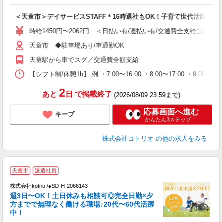
ル
自
＜天童市＞デイサービスSTAFF＊16時退社もOK！子育て世代活躍中
役
時給1450円〜2062円 ＜日払い有/週払い有/交通費全支給(ガソリ
天童市 ◆駐車場あり/車通勤OK
天童駅から車でスグ／交通費全額支給
【シフト制/休憩1h】 例 ・7:00〜16:00 ・8:00〜17:00 ・9:00〜
2
あと
日
で掲載終了
(2026/08/09 23:59まで)
応募画面へ進む
キープ
かんたん3ステップ！
株式会社コトリオ
の他の求人をみる
天童市
派遣社員
は
株式会社kotrio /●SD-H-2066143
女
週3日〜OK！土日休みも相談可◎完全日勤×夕
ド
方までで無理なく働ける職場♪20代〜60代活躍
活
中！
ル