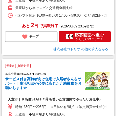
天童市 ◆駐車場あり/車通勤OK
天童駅から車でスグ／交通費全額支給
≪シフト例≫ 16:00〜翌8:00 17:00〜翌9:00 など 週2日〜OK 
2
あと
日
で掲載終了
(2026/08/09 23:59まで)
応募画面へ進む
キープ
かんたん3ステップ！
株式会社コトリオ
の他の求人をみる
2
天童市
派遣社員
株式会社kotrio /●SD-H-1993180
サービス付き高齢者向け住宅で入居者さんをサ
女
ポート！生活相談や必要に応じた介助業務をお
ド
願いします☆
活
ル
天童市｜サ高住STAFF＊落ち着いた雰囲気でゆったりお仕事♪
自
時給1350円〜2062円 ＜日払い有/週払い有/交通費全支給(ガソリ
役
天童市 ◆駐車場あり/車通勤OK