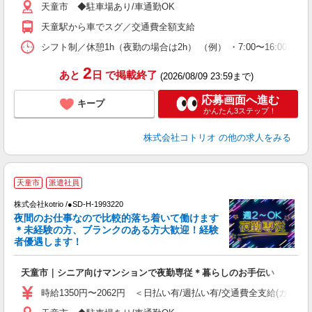
天童市 ◆駐車場あり/車通勤OK
天童駅から車でスグ／交通費全額支給
シフト制／休憩1h（夜勤の場合は2h） （例） ・7:00〜16:00 ・9:0
2
あと
日
で掲載終了
(2026/08/09 23:59まで)
応募画面へ進む
キープ
かんたん3ステップ！
株式会社コトリオ
の他の求人をみる
天童市
派遣社員
す
株式会社kotrio /●SD-H-1993220
女
夜間のお仕事なので比較的落ち着いて働けます
ド
＊未経験の方、ブランクのある方大歓迎！経験
活
者優遇します！
ル
自
天童市｜シニア向けマンションで夜勤専従＊暮らしのお手伝い
役
時給1350円〜2062円 ＜日払い有/週払い有/交通費全支給(ガソリ