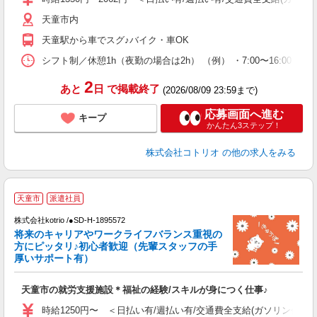
天童市内
天童駅から車でスグ♪バイク・車OK
シフト制／休憩1h（夜勤の場合は2h） （例） ・7:00〜16:00 ・9:0
2
あと
日
で掲載終了
(2026/08/09 23:59まで)
応募画面へ進む
キープ
かんたん3ステップ！
株式会社コトリオ
の他の求人をみる
2
天童市
派遣社員
株式会社kotrio /●SD-H-1895572
将来のキャリアやワークライフバランス重視の
女
方にピッタリ♪初心者歓迎（先輩スタッフの手
ド
厚いサポート有）
活
ル
天童市の就労支援施設＊福祉の経験/スキルが身につく仕事♪
自
時給1250円〜 ＜日払い有/週払い有/交通費全支給(ガソリン代含む