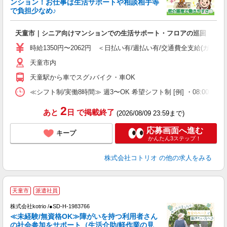
ンション！お仕事は生活サポートや相談相手等
活
で負担少なめ♪
ル
自
天童市｜シニア向けマンションでの生活サポート・フロアの巡回
役
時給1350円〜2062円 ＜日払い有/週払い有/交通費全支給(ガソリ
天童市内
天童駅から車でスグ♪バイク・車OK
≪シフト制/実働8時間≫ 週3〜OK 希望シフト制 [例] ・08:00 〜 17:0
2
あと
日
で掲載終了
(2026/08/09 23:59まで)
応募画面へ進む
キープ
かんたん3ステップ！
株式会社コトリオ
の他の求人をみる
天童市
派遣社員
仕
株式会社kotrio /●SD-H-1983766
女
≪未経験/無資格OK≫障がいを持つ利用者さん
ド
の社会参加をサポート（生活介助/軽作業の見