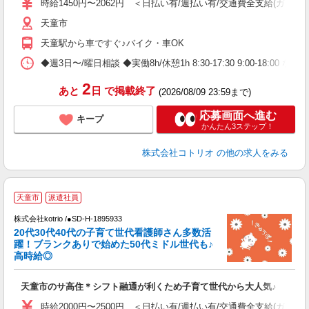
時給1450円〜2062円 ＜日払い有/週払い有/交通費全支給(ガソリ
天童市
天童駅から車ですぐ♪バイク・車OK
◆週3日〜/曜日相談 ◆実働8h/休憩1h 8:30-17:30 9:00-18:00 など
2
あと
日
で掲載終了
(2026/08/09 23:59まで)
応募画面へ進む
キープ
かんたん3ステップ！
株式会社コトリオ
の他の求人をみる
天童市
派遣社員
株式会社kotrio /●SD-H-1895933
き
20代30代40代の子育て世代看護師さん多数活
躍！ブランクありで始めた50代ミドル世代も♪
女
高時給◎
ド
活
天童市のサ高住＊シフト融通が利くため子育て世代から大人気♪
ル
自
時給2000円〜2500円 ＜日払い有/週払い有/交通費全支給(ガソリ