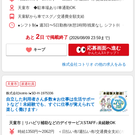
天童市 ◆駐車場あり/車通勤OK
役
天童駅から車でスグ／交通費全額支給
●シフト制● 週3日〜5日勤務/休憩1時間/残業なし シフト例 ・7:00〜15:
2
あと
日
で掲載終了
(2026/08/09 23:59まで)
応募画面へ進む
キープ
かんたん3ステップ！
株式会社コトリオ
の他の求人をみる
≪
天童市
派遣社員
く
株式会社kotrio /●SD-H-1975336
自立した利用者さん多数★お仕事は生活サポー
女
トなど！未経験でも、すぐに仕事が覚えられて
ド
楽しく働けます♪
活
ル
天童市｜リハビリ補助などのデイサービスSTAFF♪未経験OK
自
時給1350円〜2062円 ＜日払い有/週払い有/交通費全支給(ガソリ