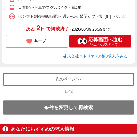
天童駅から車でスグ♪バイク・車OK
≪シフト制/実働8時間≫ 週3〜OK 希望シフト制 [例] ・08:00 〜 17:0
2
あと
日
で掲載終了
(2026/08/09 23:59まで)
応募画面へ進む
キープ
かんたん3ステップ！
株式会社コトリオ
の他の求人をみる
次のページへ
1／2
条件を変更して再検索
あなたにおすすめの求人情報