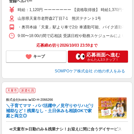
登録ヘルパー
未
昼
時給：1,120円 ーーーーーーー 【資格取得後】 時給1,370円〜 
勤
山形県天童市老野森2丁目7-1 熊沢テナント1号
・奥羽本線「天童」駅より車で2分 車通勤可能、バイク通勤不可
9:00〜18:00の間で応相談 受講日程や勤務スケジュールにより
応募締め切り2026/10/03 23:59まで
応募画面へ進む
キープ
かんたん3ステップ！
SOMPOケア株式会社
の他の求人をみる
天童市
派遣社員
株式会社kotrio /●SD-H-2066266
女
＼子育てママ・パパ活躍中／見守りやリハビリ
ド
補助など！残業なし・土日休みも相談OKで家
活
庭と両立◎
ル
自
≪天童市≫日勤のみ＆残業ナシ！お迎えに間に合うデイサービス