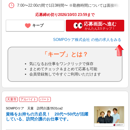
7:00〜22:00の間で1日3時間〜 ※勤務時間については面接時にご
応募締め切り2026/10/03 23:59まで
応募画面へ進む
キープ
かんたん3ステップ！
SOMPOケア株式会社
の他の求人をみる
「キープ」とは？
気になるお仕事をワンクリックで保存
まとめてチェック＆まとめて応募も可能
会員登録無しで今すぐご利用いただけます
天童市
アルバイト
パート
SOMPOケア 天童 訪問介護/3531ca2
ま
資格をお持ちの方必見！ 20代〜50代が活躍
している、訪問介護のお仕事です。