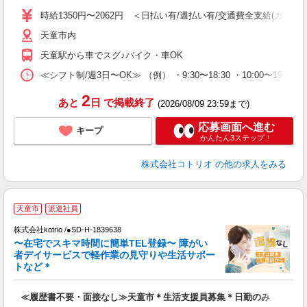
役
時給1350円〜2062円 ＜日払い有/週払い有/交通費全支給(ガソリ
天童市内
天童駅から車でスグ♪バイク・車OK
≪シフト制/週3日〜OK≫ （例） ・9:30〜18:30 ・10:00〜19:00
2
あと
日
で掲載終了
(2026/08/09 23:59まで)
応募画面へ進む
キープ
かんたん3ステップ！
株式会社コトリオ
の他の求人をみる
天童市
派遣社員
株式会社kotrio /●SD-H-1839638
女
〜在宅でスキマ時間に簡単TEL登録〜 障がい
ド
者デイサービスで軽作業の見守りや生活サポー
活
トなど＊
ル
自
≪履歴書不要・面接なし≫天童市＊生活支援員募集＊日勤のみ