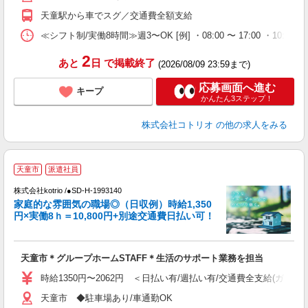
天童駅から車でスグ／交通費全額支給
≪シフト制/実働8時間≫週3〜OK [例] ・08:00 〜 17:00 ・10:00
2
あと
日
で掲載終了
(2026/08/09 23:59まで)
応募画面へ進む
キープ
かんたん3ステップ！
株式会社コトリオ
の他の求人をみる
天童市
派遣社員
代
株式会社kotrio /●SD-H-1993140
女
家庭的な雰囲気の職場◎（日収例）時給1,350
ド
円×実働8ｈ＝10,800円+別途交通費日払い可！
活
ル
自
天童市＊グループホームSTAFF＊生活のサポート業務を担当
役
時給1350円〜2062円 ＜日払い有/週払い有/交通費全支給(ガソリ
天童市 ◆駐車場あり/車通勤OK