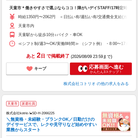
自
天童市＊働きやすさで選ぶならココ！障がいデイSTAFF/17時定時
役
時給1350円〜2062円 ＜日払い有/週払い有/交通費全支給(ガソリ
天童市内
天童駅から徒歩10分♪バイク・車OK
≪シフト制/週3〜OK/実働8時間≫ （シフト例） ・8:00〜17:00
2
あと
日
で掲載終了
(2026/08/09 23:59まで)
応募画面へ進む
キープ
かんたん3ステップ！
株式会社コトリオ
の他の求人をみる
天童市
派遣社員
株式会社kotrio /●SD-H-2066225
女
＼無資格・未経験・ブランクOK／日勤だけの
ド
デイサービスで、レクや見守りなど始めやすい
活
業務からスタート
ル