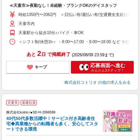
自
≪天童市≫夜勤なし！未経験・ブランクOKのデイスタッフ
役
時給1350円〜2062円 ＜日払い有/週払い有/交通費全支給(ガソリ
天童市内
天童駅から徒歩10分♪バイク・車OK
＜シフト制/休憩1h＞ ・8:00〜17:00 ・9:00〜18:00 など ※残業
2
あと
日
で掲載終了
(2026/08/09 23:59まで)
応募画面へ進む
キープ
かんたん3ステップ！
株式会社コトリオ
の他の求人をみる
天童市
派遣社員
株式会社kotrio /●SD-H-2066599
女
40代50代多数活躍中！サービス付き高齢者住
ド
宅◆異業種からの転職者も多く、安心してスタ
活
ートできる環境
ル
自