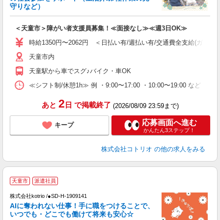
活
守りなど）
ル
自
＜天童市＞障がい者支援員募集！≪面接なし≫≪週3日OK≫
役
時給1350円〜2062円 ＜日払い有/週払い有/交通費全支給(ガソリ
天童市内
天童駅から車でスグ♪バイク・車OK
≪シフト制/休憩1h≫ 例 ・9:00〜17:00 ・10:00〜19:00 など 
2
あと
日
で掲載終了
(2026/08/09 23:59まで)
応募画面へ進む
キープ
かんたん3ステップ！
株式会社コトリオ
の他の求人をみる
天童市
派遣社員
株式会社kotrio /●SD-H-1909141
女
AIに奪われない仕事！手に職をつけることで、
ド
いつでも・どこでも働けて将来も安心☆