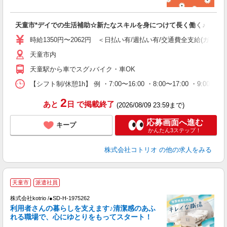
活
ル
自
天童市*デイでの生活補助☆新たなスキルを身につけて長く働く♪
役
時給1350円〜2062円 ＜日払い有/週払い有/交通費全支給(ガソリ
天童市内
天童駅から車でスグ♪バイク・車OK
【シフト制/休憩1h】 例 ・7:00〜16:00 ・8:00〜17:00 ・9:00〜
2
あと
日
で掲載終了
(2026/08/09 23:59まで)
応募画面へ進む
キープ
かんたん3ステップ！
株式会社コトリオ
の他の求人をみる
天童市
派遣社員
日
株式会社kotrio /●SD-H-1975262
利用者さんの暮らしを支えます♪清潔感のあふ
女
れる職場で、心にゆとりをもってスタート！
ド