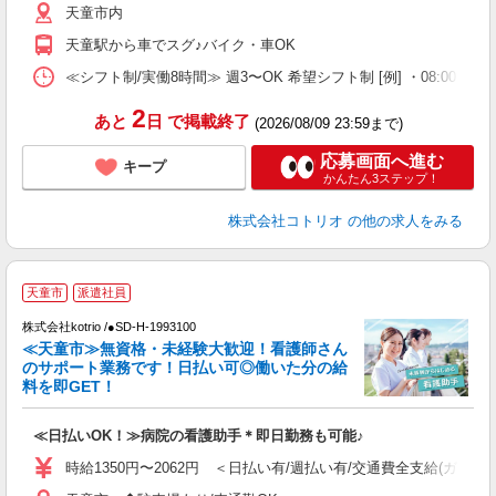
天童市内
天童駅から車でスグ♪バイク・車OK
≪シフト制/実働8時間≫ 週3〜OK 希望シフト制 [例] ・08:00 〜 17:0
2
あと
日
で掲載終了
(2026/08/09 23:59まで)
応募画面へ進む
キープ
かんたん3ステップ！
株式会社コトリオ
の他の求人をみる
天童市
派遣社員
株式会社kotrio /●SD-H-1993100
≪天童市≫無資格・未経験大歓迎！看護師さん
女
のサポート業務です！日払い可◎働いた分の給
ド
料を即GET！
活
ル
≪日払いOK！≫病院の看護助手＊即日勤務も可能♪
自
時給1350円〜2062円 ＜日払い有/週払い有/交通費全支給(ガソリ
役