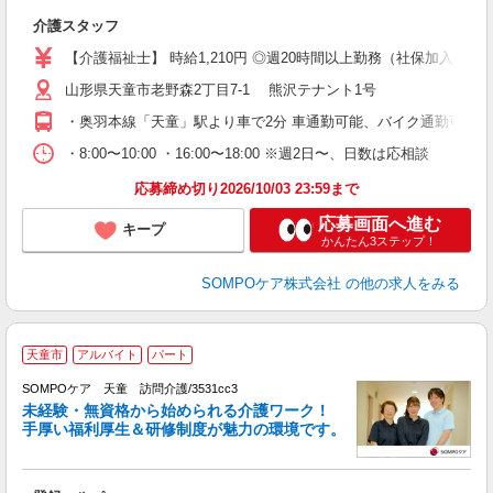
◆
介護スタッフ
未
～
【介護福祉士】 時給1,210円 ◎週20時間以上勤務（社保加入者）の
内
山形県天童市老野森2丁目7-1 熊沢テナント1号
O
あ
・奥羽本線「天童」駅より車で2分 車通勤可能、バイク通勤可能
・8:00〜10:00 ・16:00〜18:00 ※週2日〜、日数は応相談
応募締め切り2026/10/03 23:59まで
応募画面へ進む
キープ
かんたん3ステップ！
SOMPOケア株式会社
の他の求人をみる
天童市
アルバイト
パート
SOMPOケア 天童 訪問介護/3531cc3
未経験・無資格から始められる介護ワーク！
手厚い福利厚生＆研修制度が魅力の環境です。
す