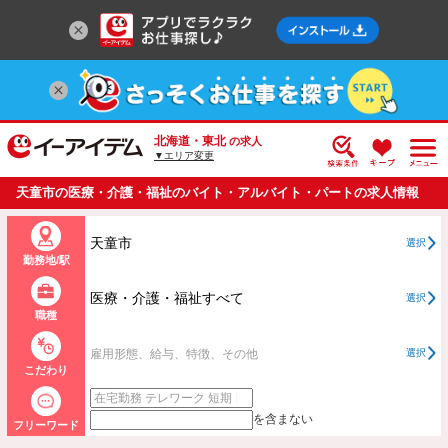
北海道・東北
の求人
▼エリア変更
天童市の医療・介護・福祉のバイト・アルバイト・パートの求人情報
一覧
天童市
選択
勤務地/駅
医療・介護・福祉すべて
選択
職種
雇用形態、給与、特徴、その他
選択
こだわり
を含まない
フリーワード