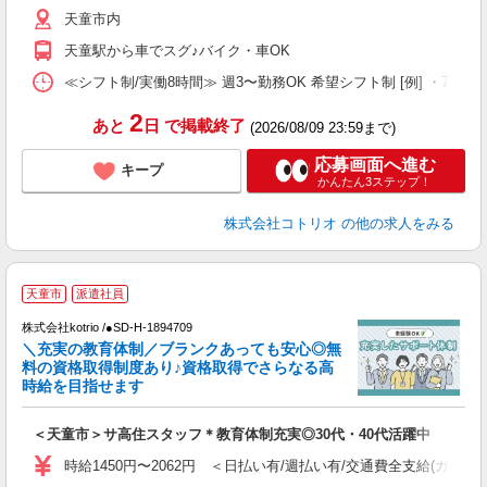
役
天童市内
天童駅から車でスグ♪バイク・車OK
≪シフト制/実働8時間≫ 週3〜勤務OK 希望シフト制 [例] ・7:30〜16:3
2
あと
日
で掲載終了
(2026/08/09 23:59まで)
応募画面へ進む
キープ
かんたん3ステップ！
株式会社コトリオ
の他の求人をみる
天童市
派遣社員
株式会社kotrio /●SD-H-1894709
女
＼充実の教育体制／ブランクあっても安心◎無
ド
料の資格取得制度あり♪資格取得でさらなる高
活
時給を目指せます
ル
自
＜天童市＞サ高住スタッフ＊教育体制充実◎30代・40代活躍中
役
時給1450円〜2062円 ＜日払い有/週払い有/交通費全支給(ガソリ