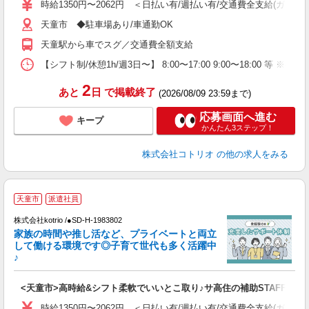
時給1350円〜2062円 ＜日払い有/週払い有/交通費全支給(ガソリ
役
天童市 ◆駐車場あり/車通勤OK
天童駅から車でスグ／交通費全額支給
【シフト制/休憩1h/週3日〜】 8:00〜17:00 9:00〜18:00 等 ※残業
2
あと
日
で掲載終了
(2026/08/09 23:59まで)
応募画面へ進む
キープ
かんたん3ステップ！
株式会社コトリオ
の他の求人をみる
天童市
派遣社員
株式会社kotrio /●SD-H-1983802
女
家族の時間や推し活など、プライベートと両立
ド
して働ける環境です◎子育て世代も多く活躍中
活
♪
ル
自
<天童市>高時給&シフト柔軟でいいとこ取り♪サ高住の補助STAFF
役
時給1350円〜2062円 ＜日払い有/週払い有/交通費全支給(ガソリ