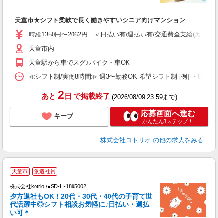
活
ル
天童市★シフト柔軟で長く働きやすいシニア向けマンション
自
時給1350円〜2062円 ＜日払い有/週払い有/交通費全支給(ガソリ
役
天童市内
天童駅から車でスグ♪バイク・車OK
≪シフト制/実働8時間≫ 週3〜勤務OK 希望シフト制 [例] ・8:00〜17:
2
あと
日
で掲載終了
(2026/08/09 23:59まで)
応募画面へ進む
キープ
かんたん3ステップ！
株式会社コトリオ
の他の求人をみる
天童市
派遣社員
株式会社kotrio /●SD-H-1895002
女
夕方退社もOK！20代・30代・40代の子育て世
ド
代活躍中◎シフト相談お気軽に♪日払い・週払
活
い可＊