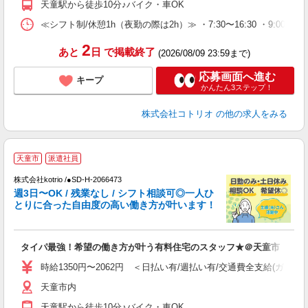
天童駅から徒歩10分♪バイク・車OK
≪シフト制/休憩1h（夜勤の際は2h）≫ ・7:30〜16:30 ・9:00〜18
2
あと
日
で掲載終了
(2026/08/09 23:59まで)
応募画面へ進む
キープ
かんたん3ステップ！
株式会社コトリオ
の他の求人をみる
天童市
派遣社員
株式会社kotrio /●SD-H-2066473
女
週3日〜OK / 残業なし / シフト相談可◎一人ひ
ド
とりに合った自由度の高い働き方が叶います！
活
ル
自
タイパ最強！希望の働き方が叶う有料住宅のスタッフ★＠天童市
役
時給1350円〜2062円 ＜日払い有/週払い有/交通費全支給(ガソリ
天童市内
天童駅から徒歩10分♪バイク・車OK