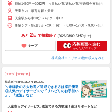
役
時給1450円〜2062円 ＜日払い有/週払い有/交通費全支給(ガソリ
天童市内 最寄り駅：天童
天童駅から車10分♪バイク・車OK
希望シフト制/週3日〜OK！ 例） ・8:00〜17:00 ・9:00〜18:
2
あと
日
で掲載終了
(2026/08/09 23:59まで)
応募画面へ進む
キープ
かんたん3ステップ！
株式会社コトリオ
の他の求人をみる
天童市
派遣社員
♪
株式会社kotrio /●SD-H-1993060
＼未経験の方大歓迎／送迎できる方は採用優遇
女
◎人気のデイサービスで『リハビリのお手伝い
ド
』、『送迎』など
活
ル
天童市☆デイサービス♪送迎できる方歓迎！生活サポートなど
自