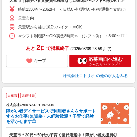
天童市｜障がい者支援員≪残業なし◎週3日〜シフト相談OK！≫
役
時給1350円〜2062円 ＜日払い有/週払い有/交通費全支給(ガソリ
天童市内
天童駅から徒歩10分♪バイク・車OK
≪シフト制/週3〜OK/実働8時間≫ （シフト例） ・8:00〜17:00 ・
2
あと
日
で掲載終了
(2026/08/09 23:59まで)
応募画面へ進む
キープ
かんたん3ステップ！
株式会社コトリオ
の他の求人をみる
天童市
派遣社員
お
株式会社kotrio /●SD-H-1975410
女
障がい者デイサービスで利用者さんをサポート
ド
するお仕事♪無資格・未経験歓迎＊子育て経験
活
を活かせます◎
ル
自
天童市＊20代〜50代の子育て世代活躍中！障がい者支援員◎