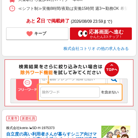
≪シフト制≫実働8時間/夜勤は実働15時間 週3〜勤務OK 希望シフト制 [例]
2
あと
日
で掲載終了
(2026/08/09 23:59まで)
応募画面へ進む
キープ
かんたん3ステップ！
株式会社コトリオ
の他の求人をみる
天童市
派遣社員
ま
株式会社kotrio /●SD-H-1975373
女
自立度の高い利用者さんが暮らすシニア向けマ
ド