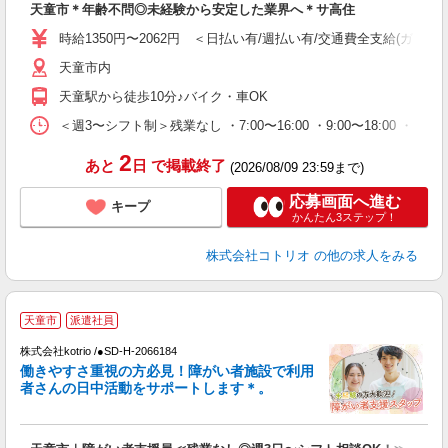
天童市＊年齢不問◎未経験から安定した業界へ＊サ高住
役
時給1350円〜2062円 ＜日払い有/週払い有/交通費全支給(ガソリ
天童市内
天童駅から徒歩10分♪バイク・車OK
＜週3〜シフト制＞残業なし ・7:00〜16:00 ・9:00〜18:00 ・
2
あと
日
で掲載終了
(2026/08/09 23:59まで)
応募画面へ進む
キープ
かんたん3ステップ！
株式会社コトリオ
の他の求人をみる
天童市
派遣社員
株式会社kotrio /●SD-H-2066184
女
働きやすさ重視の方必見！障がい者施設で利用
ド
者さんの日中活動をサポートします＊。
活
ル
自