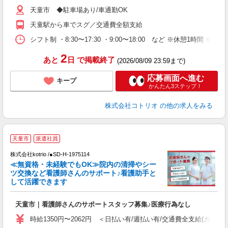
役
天童市 ◆駐車場あり/車通勤OK
天童駅から車でスグ／交通費全額支給
シフト制 ・8:30〜17:30 ・9:00〜18:00 など ※休憩1時間 ※
2
あと
日
で掲載終了
(2026/08/09 23:59まで)
応募画面へ進む
キープ
かんたん3ステップ！
株式会社コトリオ
の他の求人をみる
天童市
派遣社員
株式会社kotrio /●SD-H-1975114
女
≪無資格・未経験でもOK≫院内の清掃やシー
ド
ツ交換など看護師さんのサポート♪看護助手と
活
して活躍できます
ル
自
天童市｜看護師さんのサポートスタッフ募集♪医療行為なし
役
時給1350円〜2062円 ＜日払い有/週払い有/交通費全支給(ガソリ