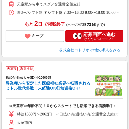
天童駅から車でスグ／交通費全額支給
週3〜/シフト制 ▼シフト例 7:30〜16:30 9:00〜18:00 10:
2
あと
日
で掲載終了
(2026/08/09 23:59まで)
応募画面へ進む
キープ
かんたん3ステップ！
株式会社コトリオ
の他の求人をみる
天童市
派遣社員
募
株式会社kotrio /●SD-H-2066685
女
異業種から安定した医療福祉業界へ転職される
ド
ミドル世代多数！未経験OK◎無資格OK♪
活
ル
自
≪天童市≫年齢不問！０からスタートでも活躍できる看護助手♪
役
時給1350円〜2062円 ＜日払い有/週払い有/交通費全支給(ガソリ
天童市内