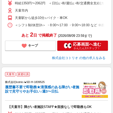
役
時給1350円〜2062円 ＜日払い有/週払い有/交通費全支給(ガソリ
天童市内
天童駅から徒歩10分♪バイク・車OK
＜シフト制/休憩1h＞ ・8:00〜17:00 ・9:00〜18:00 など ※残業
2
あと
日
で掲載終了
(2026/08/09 23:59まで)
応募画面へ進む
キープ
かんたん3ステップ！
株式会社コトリオ
の他の求人をみる
履
天童市
派遣社員
0
株式会社kotrio /●SD-H-1839525
女
履歴書不要で即勤務★清潔感のある障がい者施
ド
設で見守りやお手伝い♪週3〜日払
活
ル
自
【天童市】障がい者施設STAFF★面接なしで即勤務もOK
役