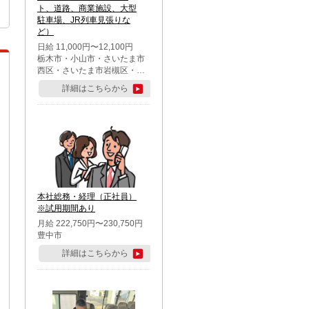
ト、道路、商業施設、大型
駐車場、JR列車見張りな
ど）
日給 11,000円〜12,100円
栃木市・小山市・さいたま市
西区・さいたま市岩槻区・久
喜市・蓮田市
詳細はこちらから
本社総務・経理（正社員）
※試用期間あり
月給 222,750円〜230,750円
豊中市
詳細はこちらから