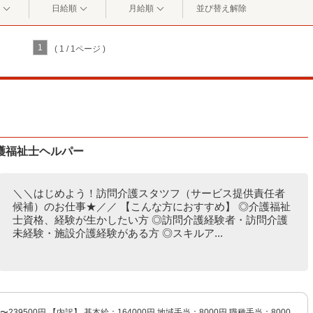
日給順
月給順
並び替え解除
1
( 1 / 1ページ )
護福祉士ヘルパー
＼＼はじめよう！訪問介護スタツフ（サービス提供責任者
候補）のお仕事★／／ 【こんな方におすすめ】 ◎介護福祉
士資格、経験が生かしたい方 ◎訪問介護経験者・訪問介護
未経験・施設介護経験がある方 ◎スキルア...
円〜239500円 【内訳】 基本給：164000円 地域手当：8000円 職種手当：8000