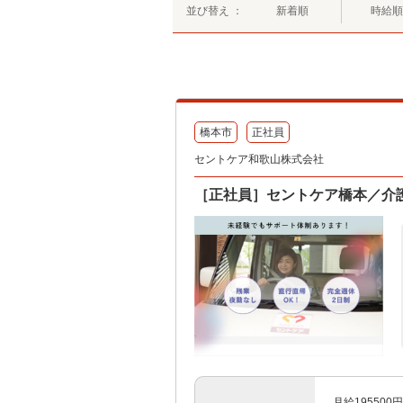
並び替え ：
新着順
時給順
橋本市
正社員
セントケア和歌山株式会社
［正社員］セントケア橋本／介
月給195500