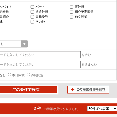
ルバイト
パート
正社員
約社員
派遣社員
紹介予定派遣
業紹介
業務委託
独立開業
託
その他
を含む
を含まない
なし
本日掲載
締切間近
この検索条件を保存
条件で検索
2 件
の情報が見つかりました