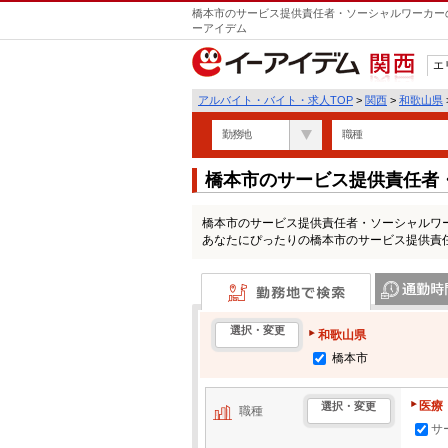
橋本市のサービス提供責任者・ソーシャルワーカーの
ーアイデム
エ
関西
アルバイト・バイト・求人TOP
>
関西
>
和歌山県
勤務地
職種
橋本市のサービス提供責任者
求人情報一覧
橋本市のサービス提供責任者・ソーシャルワ
あなたにぴったりの橋本市のサービス提供責
勤務地で検索
通勤時間・区
選択・変更
和歌山県
橋本市
医療
選択・変更
職種
サ