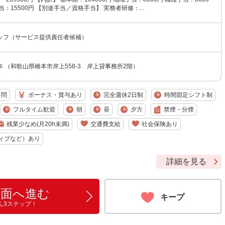
当：15500円 【別途手当／資格手当】 実務者研修：...
ッフ（サービス提供責任者候補）
 （和歌山県橋本市岸上558-3 岸上貸事務所2階）
不問
ボーナス・賞与あり
完全週休2日制
時間固定シフト制
フルタイム歓迎
朝
昼
夕方
禁煙・分煙
残業少なめ(月20h未満)
交通費支給
社会保険あり
ィブなど）あり
詳細を見る
画面へ進む
キープ
ん3ステップ！