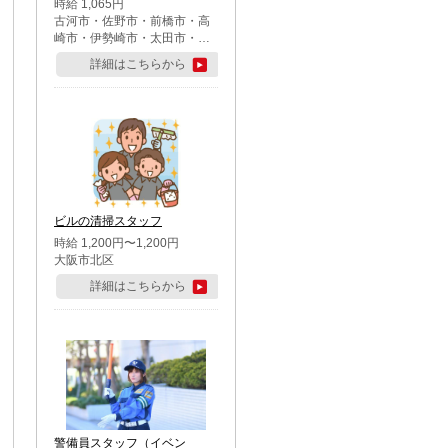
時給 1,065円
古河市・佐野市・前橋市・高
崎市・伊勢崎市・太田市・館
林市・藤岡市・大泉町・さい
詳細はこちらから
たま市北区・川越市・熊谷
市・行田市・秩父市・所沢
市・飯能市・東松山市・坂戸
市・鶴ケ島市・千葉市中央
区・市川市・松戸市・習志野
市・柏市・流山市・八千代
市・足立区・江戸川区・八王
子市・町田市
ビルの清掃スタッフ
時給 1,200円〜1,200円
大阪市北区
詳細はこちらから
警備員スタッフ（イベン