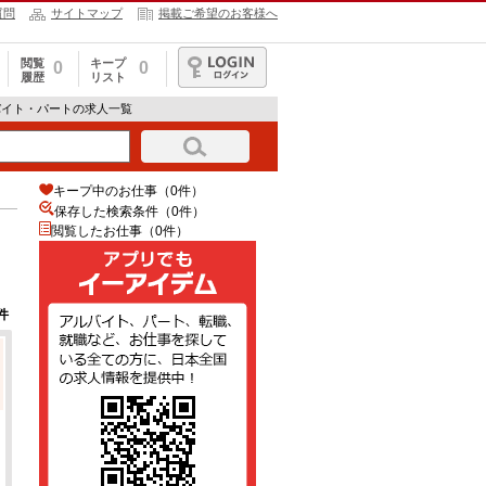
質問
サイトマップ
掲載ご希望のお客様へ
閲覧
キープ
0
0
履歴
リスト
ログイン
バイト・パートの求人一覧
キープ中のお仕事（0件）
保存した検索条件（
0
件）
閲覧したお仕事（0件）
件