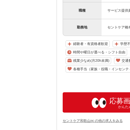
職種
サービス提供
勤務地
セントケア橋本
経験者・有資格者歓迎
学歴
時間や曜日が選べる・シフト自由
残業少なめ(月20h未満)
交通
各種手当（家族・役職・インセンテ
応募
かんた
セントケア和歌山㈱ の他の求人をみる