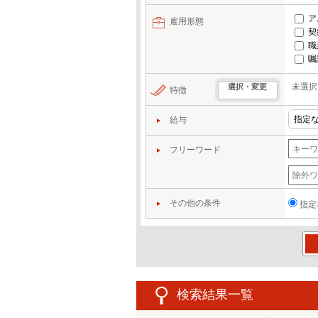
ア
雇用形態
契
職
嘱
未選択
選択・変更
特徴
給与
フリーワード
その他の条件
指定
この
検索結果一覧