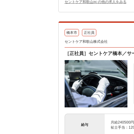
セントケア和歌山㈱ の他の求人をみる
橋本市
正社員
セントケア和歌山株式会社
［正社員］セントケア橋本／サ
月給240500
給与
祉士手当：120