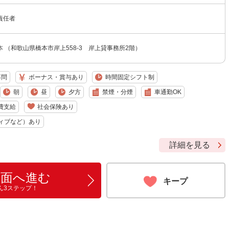
責任者
 （和歌山県橋本市岸上558-3 岸上貸事務所2階）
不問
ボーナス・賞与あり
時間固定シフト制
朝
昼
夕方
禁煙・分煙
車通勤OK
費支給
社会保険あり
ィブなど）あり
詳細を見る
画面へ進む
キープ
ん3ステップ！