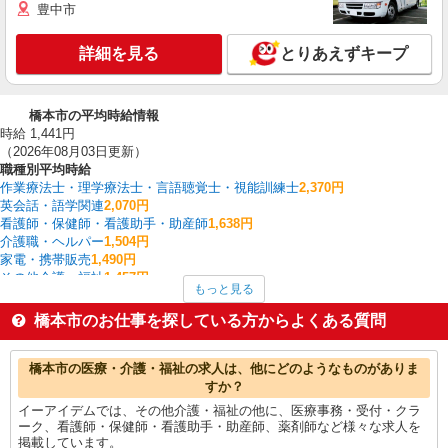
豊中市
詳細を見る
とりあえずキープ
橋本市の平均時給情報
時給 1,441円
（2026年08月03日更新）
職種別平均時給
作業療法士・理学療法士・言語聴覚士・視能訓練士
2,370円
英会話・語学関連
2,070円
看護師・保健師・看護助手・助産師
1,638円
介護職・ヘルパー
1,504円
家電・携帯販売
1,490円
その他介護・福祉
1,457円
もっと見る
量販店・大型SC・百貨店
1,430円
食品製造・加工
1,400円
橋本市のお仕事を探している方からよくある質問
金属加工
1,350円
製造・組立・加工
1,320円
橋本市の他の職種の平均時給を見る
橋本市の医療・介護・福祉の求人は、他にどのようなものがありま
すか？
イーアイデムでは、その他介護・福祉の他に、医療事務・受付・クラ
ーク、看護師・保健師・看護助手・助産師、薬剤師など様々な求人を
掲載しています。