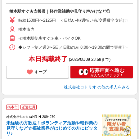
活
ル
橋本駅すぐ★支援員｜軽作業補助や見守り声かけなど◎
自
時給1500円〜2125円 ＜日払い有/週払い有/交通費全支給(ガソリ
役
橋本市内
≪橋本駅徒歩すぐ≫車・バイクOK
◆シフト制／週3〜5日／日勤のみ 8:00〜19:00の間で実働7〜8
本日掲載終了
(2026/08/09 23:59まで)
応募画面へ進む
キープ
かんたん3ステップ！
株式会社コトリオ
の他の求人をみる
日
橋本市
派遣社員
株式会社kotrio /●NR-H-2094270
女
未経験の方歓迎！ボランティア活動や軽作業の
ド
見守りなど☆福祉業界がはじめての方にピッタ
活
リ♪
ル