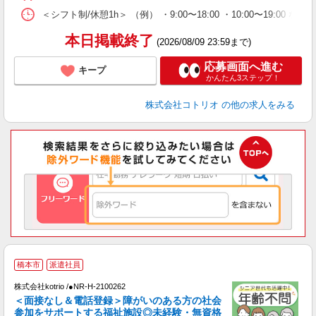
＜シフト制/休憩1h＞ （例） ・9:00〜18:00 ・10:00〜19:00 な
本日掲載終了
(2026/08/09 23:59まで)
応募画面へ進む
キープ
かんたん3ステップ！
株式会社コトリオ
の他の求人をみる
橋本市
派遣社員
ン
株式会社kotrio /●NR-H-2100262
女
＜面接なし＆電話登録＞障がいのある方の社会
ド
参加をサポートする福祉施設◎未経験・無資格