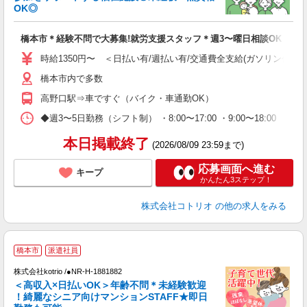
活
OK◎
ル
自
橋本市＊経験不問で大募集!就労支援スタッフ＊週3〜曜日相談OK
役
時給1350円〜 ＜日払い有/週払い有/交通費全支給(ガソリン代含む
橋本市内で多数
高野口駅⇒車ですぐ（バイク・車通勤OK）
◆週3〜5日勤務（シフト制） ・8:00〜17:00 ・9:00〜18:00 
本日掲載終了
(2026/08/09 23:59まで)
応募画面へ進む
キープ
かんたん3ステップ！
株式会社コトリオ
の他の求人をみる
【
橋本市
派遣社員
株式会社kotrio /●NR-H-1881882
女
＜高収入×日払いOK＞年齢不問＊未経験歓迎
ド
！綺麗なシニア向けマンションSTAFF★即日
活