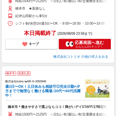
時給1500円〜2125円 ＜日払い有/週払い有/交通費全支給(ガソリ
橋本市 ★面接なし
紀伊山田駅から車5分
シフト制/休憩1h/週3日〜OK ・9:00〜18:00 ・10:00〜19:00 な
本日掲載終了
(2026/08/09 23:59まで)
応募画面へ進む
キープ
かんたん3ステップ！
株式会社コトリオ
の他の求人をみる
橋本市
派遣社員
は
株式会社kotrio /●NR-H-2050948
女
週3日〜OK！土日休みも相談可◎完全日勤×夕
ド
方までで無理なく働ける職場♪20代〜60代活躍
活
中！
ル
自
橋本市＊働きやすさで選ぶならココ！障がいデイSTAFF/17時定時
役
時給1500円〜2125円 ＜日払い有/週払い有/交通費全支給(ガソリ