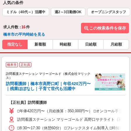
人気の条件
ミドル（40代～）活躍中
週2～3日勤務OK
オープニングスタッフ
求人件数 :
16
件
この検索条件を保存
橋本市の平均時給を見る
指定なし
新着順
時給順
日給順
月給順
橋本市
正社員
訪問看護ステーション マリーゴールド（株式会社マリック
ス）
訪問看護師｜橋本市高野口町｜年収420万円〜
（
｜残業ほぼなし｜子育て世代も活躍中
あ
【正社員】訪問看護師
□年俸420万円〜（月給換算：350,000円〜） □オンコール手当（平日2
訪問看護ステーション マリーゴールド 高野口サテライト（和歌山県
□8:30〜17:30（休憩60分） □フレックスタイム制導入 □時短勤務