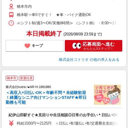
橋本市内
橋本駅⇒車5ですぐ！ ★車・バイク通勤OK
≪シフト制/週3〜OK/実働8時間≫ （シフト例） ・8:00〜17:00
本日掲載終了
(2026/08/09 23:59まで)
応募画面へ進む
キープ
かんたん3ステップ！
株式会社コトリオ
の他の求人をみる
【
橋本市
派遣社員
株式会社kotrio /●NR-H-1881880
女
＜高収入×日払いOK＞年齢不問＊未経験歓迎
ド
！綺麗なシニア向けマンションSTAFF★即日
活
勤務も可能
ル
自
紀伊山田駅すぐ★見回りや生活相談◎日常のお手伝い＊日払いOK
役
時給1500円〜2125円 ＜日払い有/週払い有/交通費全支給(ガソリ