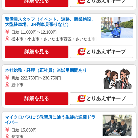
詳細を見る
とりあえずキープ
警備員スタッフ（イベント、道路、商業施設、
大型駐車場、JR列車見張りなど）
日給 11,000円〜12,100円
栃木市・小山市・さいたま市西区・さいたま市岩槻区・久喜市・蓮田
詳細を見る
とりあえずキープ
本社総務・経理（正社員）※試用期間あり
月給 222,750円〜230,750円
豊中市
詳細を見る
とりあえずキープ
マイクロバスにて教習所に通う生徒の送迎ドラ
イバー
日給 15,850円
箕面市