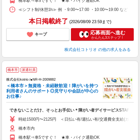
橋本駅⇒車5ですぐ！ ★車・バイク通勤OK
≪シフト制/休憩1h≫ 例 ・9:00〜17:00 ・10:00〜19:00 など 
本日掲載終了
(2026/08/09 23:59まで)
応募画面へ進む
キープ
かんたん3ステップ！
株式会社コトリオ
の他の求人をみる
応
橋本市
派遣社員
代
株式会社kotrio /●NR-H-2009882
女
＜橋本市＞無資格・未経験歓迎！障がいを持つ
ド
利用者さんのサポート◎見守りや会話が中心の
活
お仕事♪
ル
自
できないことだけ、そっとお手伝い＊障がい者デイサービスSTAFF
役
時給1500円〜2125円 ＜日払い有/週払い有/交通費全支給(ガソリ
橋本市内
橋本駅⇒車5ですぐ！ ★車・バイク通勤OK