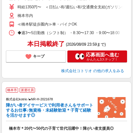
役
時給1350円〜 ＜日払い有/週払い有/交通費全支給(ガソリン代含む
橋本市内
≪橋本駅徒歩圏内≫車・バイクOK
◆週3〜5日勤務（シフト制） ・8:30〜17:30 ・9:00〜18:00 
本日掲載終了
(2026/08/09 23:59まで)
応募画面へ進む
キープ
かんたん3ステップ！
株式会社コトリオ
の他の求人をみる
橋本市
派遣社員
お
株式会社kotrio /●NR-H-2021678
女
障がい者デイサービスで利用者さんをサポート
ド
するお仕事♪無資格・未経験歓迎＊子育て経験
活
を活かせます◎
ル
自
橋本市＊20代〜50代の子育て世代活躍中！障がい者支援員◎