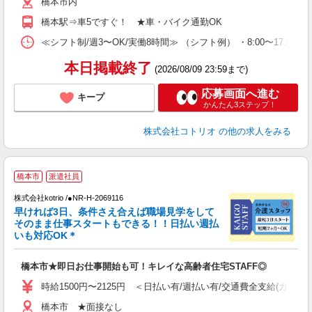
橋本市内
橋本駅⇒車5ですぐ！ ★車・バイク通勤OK
≪シフト制/週3〜OK/実働8時間≫ （シフト例） ・8:00〜17:00 ・
本日掲載終了
(2026/08/09 23:59まで)
応募画面へ進む
キープ
かんたん3ステップ！
株式会社コトリオ
の他の求人をみる
・
橋本市
派遣社員
中
月
株式会社kotrio /●NR-H-2069116
早ければ3日、条件さえ合えば職場見学をして
女
そのまま仕事スタートもできる！！日払い週払
ド
いも対応OK＊
活
ル
橋本市★即日お仕事開始も可！キレイな高齢者住宅STAFF◎
自
時給1500円〜2125円 ＜日払い有/週払い有/交通費全支給(ガソリ
役
橋本市 ★面接なし