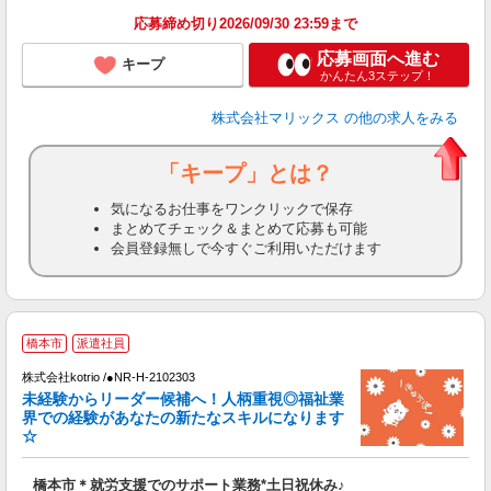
応募締め切り2026/09/30 23:59まで
応募画面へ進む
キープ
かんたん3ステップ！
株式会社マリックス
の他の求人をみる
「キープ」とは？
気になるお仕事をワンクリックで保存
まとめてチェック＆まとめて応募も可能
会員登録無しで今すぐご利用いただけます
無
橋本市
派遣社員
株式会社kotrio /●NR-H-2102303
女
未経験からリーダー候補へ！人柄重視◎福祉業
ド
界での経験があなたの新たなスキルになります
活
☆
ル
自
橋本市＊就労支援でのサポート業務*土日祝休み♪