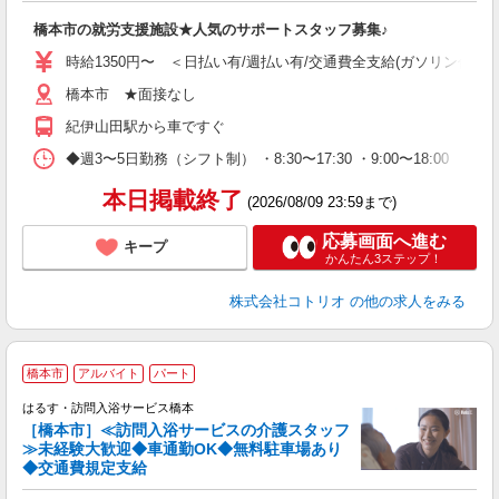
自
橋本市の就労支援施設★人気のサポートスタッフ募集♪
役
時給1350円〜 ＜日払い有/週払い有/交通費全支給(ガソリン代含む
橋本市 ★面接なし
紀伊山田駅から車ですぐ
◆週3〜5日勤務（シフト制） ・8:30〜17:30 ・9:00〜18:00 
本日掲載終了
(2026/08/09 23:59まで)
応募画面へ進む
キープ
かんたん3ステップ！
株式会社コトリオ
の他の求人をみる
橋本市
アルバイト
パート
はるす・訪問入浴サービス橋本
［橋本市］≪訪問入浴サービスの介護スタッフ
≫未経験大歓迎◆車通勤OK◆無料駐車場あり
◆交通費規定支給
勤