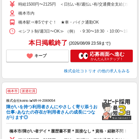
役
時給1500円〜2125円 ＜日払い有/週払い有/交通費全支給(ガソリ
橋本市内
橋本駅⇒車5ですぐ！ ★車・バイク通勤OK
≪シフト制/週3日〜OK≫ （例） ・9:30〜18:30 ・10:00〜19:00
本日掲載終了
(2026/08/09 23:59まで)
応募画面へ進む
キープ
かんたん3ステップ！
株式会社コトリオ
の他の求人をみる
橋本市
派遣社員
ヶ
株式会社kotrio /●NR-H-2069054
女
障がいを持つ利用者さんにやさしく寄り添うお
ド
仕事♪あなたの存在が利用者さんの成長につな
活
がります◎
ル
自
橋本市/障がい者デイ＊履歴書不要＊面接なし＊資格・経験不問！
役