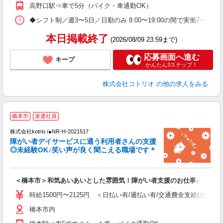
高野口駅⇒車で5分（バイク・車通勤OK）
◆シフト制／週3〜5日／日勤のみ 8:00〜19:00の間で実働7〜8
本日掲載終了
(2026/08/09 23:59まで)
応募画面へ進む
キープ
かんたん3ステップ！
株式会社コトリオ
の他の求人をみる
橋本市
派遣社員
ト
株式会社kotrio /●NR-H-2021517
女
障がい者デイサービスに通う利用者さんの支援
ド
◎未経験OK♪笑い声が良く聞こえる職場です＊
活
ル
自
＜橋本市＞和気あいあいとした雰囲気！障がい者支援のお仕事♪
役
時給1500円〜2125円 ＜日払い有/週払い有/交通費全支給(ガソリ
橋本市内