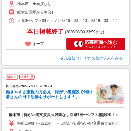
橋本市 ★面接なし
紀伊山田駅から車5分
＜週3〜シフト制＞ ・7：00-16：00 ・10：00-19：00 ・1
本日掲載終了
(2026/08/09 23:59まで)
応募画面へ進む
キープ
かんたん3ステップ！
株式会社コトリオ
の他の求人をみる
橋本市
派遣社員
株式会社kotrio /●NR-H-2028664
女
働きやすさ重視の方必見！障がい者施設で利用
ド
者さんの日中活動をサポートします＊。
活
ル
自
橋本市｜障がい者支援員≪残業なし◎週3日〜シフト相談OK！≫
役
時給1500円〜2125円 ＜日払い有/週払い有/交通費全支給(ガソリ