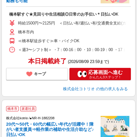
勤務も可能
ル
自
橋本駅すぐ★見回りや生活相談◎日常のお手伝い＊日払いOK
役
時給1500円〜2125円 ＜日払い有/週払い有/交通費全支給(ガソリ
橋本市内
≪橋本駅徒歩すぐ≫車・バイクOK
＜週3〜シフト制＞ ・7：00-16：00 ・10：00-19：00 ・1
本日掲載終了
(2026/08/09 23:59まで)
応募画面へ進む
キープ
かんたん3ステップ！
株式会社コトリオ
の他の求人をみる
橋本市
派遣社員
株式会社kotrio /●NR-H-1882208
20代〜50代・60代の幅広い年代が活躍中！障
女
がい者支援員⇒軽作業の補助や生活介助など♪
ド
日払いOK