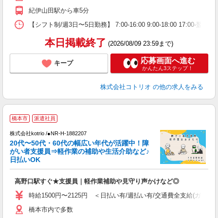
紀伊山田駅から車5分
【シフト制/週3日〜5日勤務】 7:00-16:00 9:00-18:00 17:00
本日掲載終了
(2026/08/09 23:59まで)
応募画面へ進む
キープ
かんたん3ステップ！
株式会社コトリオ
の他の求人をみる
橋本市
派遣社員
株式会社kotrio /●NR-H-1882207
20代〜50代・60代の幅広い年代が活躍中！障
女
がい者支援員⇒軽作業の補助や生活介助など♪
ド
日払いOK
活
ル
高野口駅すぐ★支援員｜軽作業補助や見守り声かけなど◎
自
時給1500円〜2125円 ＜日払い有/週払い有/交通費全支給(ガソリ
役
橋本市内で多数