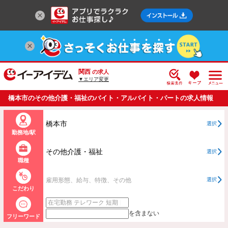
関西
の求人
▼エリア変更
橋本市のその他介護・福祉のバイト・アルバイト・パートの求人情報
一覧
橋本市
選択
勤務地/駅
その他介護・福祉
選択
職種
雇用形態、給与、特徴、その他
選択
こだわり
を含まない
フリーワード