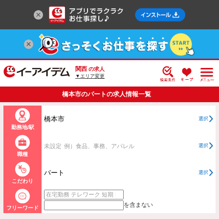
関西
の求人
▼エリア変更
橋本市のパートの求人情報一覧
橋本市
選択
勤務地/駅
未設定
例）食品、事務、アパレル
選択
職種
パート
選択
こだわり
を含まない
フリーワード