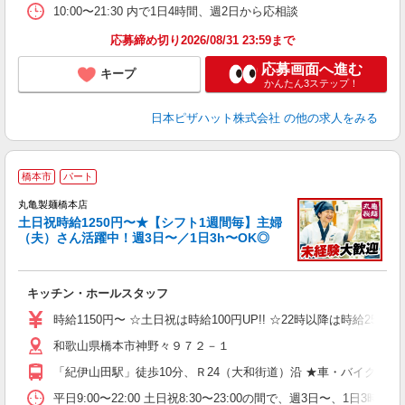
10:00〜21:30 内で1日4時間、週2日から応相談
応募締め切り2026/08/31 23:59まで
応募画面へ進む
キープ
かんたん3ステップ！
日本ピザハット株式会社
の他の求人をみる
橋本市
パート
丸亀製麺橋本店
土日祝時給1250円〜★【シフト1週間毎】主婦
（夫）さん活躍中！週3日〜／1日3h〜OK◎
ル
キッチン・ホールスタッフ
入
者
時給1150円〜 ☆土日祝は時給100円UP!! ☆22時以降は時給25％
歓
和歌山県橋本市神野々９７２－１
～
り
「紀伊山田駅」徒歩10分、Ｒ24（大和街道）沿 ★車・バイク通
O
平
平日9:00〜22:00 土日祝8:30〜23:00の間で、週3日