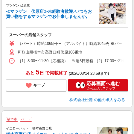
マツゲン 伏原店
≪マツゲン 伏原店≫未経験者歓迎♪いつもお
買い物をするマツゲンでお仕事しませんか。
除
入
歓
スーパーの店舗スタッフ
K
～
（パート）時給1065円〜 （アルバイト）時給1045円 ※パートは
和歌山県橋本市高野口町伏原106番地
［1］8:00〜11:30（応相談） ※週5日勤務 ［2］17:00〜21
5
あと
日
で掲載終了
(2026/08/14 23:59まで)
応募画面へ進む
キープ
かんたん3ステップ！
株式会社松源
の他の求人をみる
橋本市
パート
イエローハット 橋本高野口店