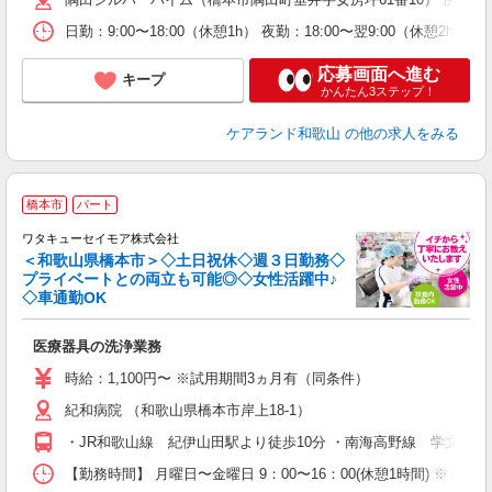
日勤：9:00〜18:00（休憩1h） 夜勤：18:00〜翌9:00（休
応募画面へ進む
キープ
かんたん3ステップ！
ケアランド和歌山
の他の求人をみる
橋本市
パート
ワタキューセイモア株式会社
＜和歌山県橋本市＞◇土日祝休◇週３日勤務◇
プライベートとの両立も可能◎◇女性活躍中♪
◇車通勤OK
待
医療器具の洗浄業務
未
学
時給：1,100円〜 ※試用期間3ヵ月有（同条件）
平
紀和病院 （和歌山県橋本市岸上18-1）
自
・JR和歌山線 紀伊山田駅より徒歩10分 ・南海高野線 学文路駅
【勤務時間】 月曜日〜金曜日 9：00〜16：00(休憩1時間) ※シフ