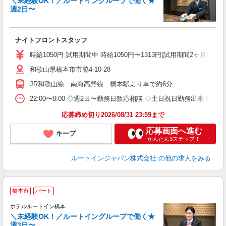
＼未経験OK！／ルートイングループで働く★
週2日〜
履
迎
躍
ナイトフロントスタッフ
早
研
時給1050円 試用期間中 時給1050円〜1313円(試用期間2ヶ月) ◇22:0
和歌山県橋本市市脇4-10-28
JR和歌山線 南海高野線 橋本駅より車で約6分
22:00〜8:00 ◇週2日〜勤務日数応相談 ◇土日祝日勤務出来る方歓
応募締め切り2026/08/31 23:59まで
応募画面へ進む
キープ
かんたん3ステップ！
ルートインジャパン株式会社
の他の求人をみる
橋本市
パート
ホテルルートイン橋本
＼未経験OK！／ルートイングループで働く★
週3日〜