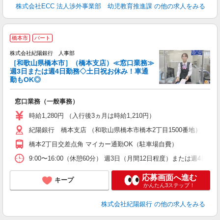
株式会社ECC 法人渉外事業部 幼児教育推進課
の他の求人をみる
橋本市
パート
株式会社紀陽銀行 人事部
［和歌山県橋本市］（橋本支店）≪窓口業務≫
週3日または週4日勤務◇土日祝お休み！車通
勤もOK◎
き
窓口業務（一般事務）
時給1,280円 （入行後3ヵ月は時給1,210円）
紀陽銀行 橋本支店 （和歌山県橋本市橋本2丁目1500番地）
橋本2丁目交差点角 マイカー通勤OK（駐車場自費）
9:00〜16:00（休憩60分） 週3日（月間12日程度）または週
応募画面へ進む
キープ
かんたん3ステップ！
株式会社紀陽銀行
の他の求人をみる