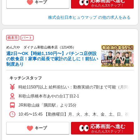
応募画面へ進む
キープ
かんたん3ステップ！
株式会社日本ヒュウマップ
の他の求人をみる
橋本市
パート
めん六や ダイナム和歌山橋本店（121435）
週2日〜OK【時給1,150円〜】パチンコ店併設
の飲食店！家事の延長で家計の足しに！前払い
制度あり
未
キッチンスタッフ
K
時給1150円以上 給料前払い：勤務実績の7割まで可能（月間の上限
和歌山県橋本市あやの台1丁目2-1
JR和歌山線「隅田駅」より15分
10:45〜15:45 【勤務曜日】月、火、水、木、金、土、日、祝 勤
応募画面へ進む
キープ
かんたん3ステップ！