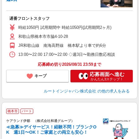
履
迎
躍
遅番フロントスタッフ
昼
社
時給1050円 試用期間中 時給1050円(試用期間2ヶ月)
あ
和歌山県橋本市市脇4-10-28
JR和歌山線 南海高野線 橋本駅より車で約6分
13:00〜22:00 17:00〜22:00 ◇週3日〜勤務日数応相談
応募締め切り2026/08/31 23:59まで
応募画面へ進む
キープ
かんたん3ステップ！
ルートインジャパン株式会社
の他の求人をみる
橋本市
パート
ケアランド伊都 （株式会社和通グループ）
≪急募≫デイサービス！経験不問！ブランクO
K 週1日〜OK！ご家庭との両立も安心！