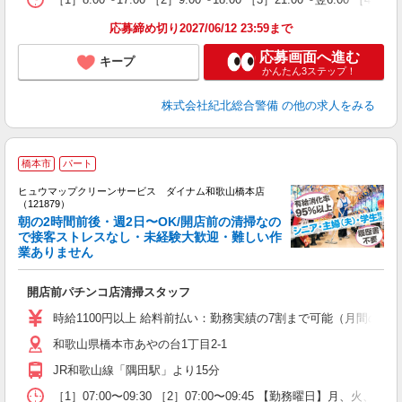
応募締め切り2027/06/12 23:59まで
応募画面へ進む
キープ
かんたん3ステップ！
株式会社紀北総合警備
の他の求人をみる
橋本市
パート
ヒュウマップクリーンサービス ダイナム和歌山橋本店
（121879）
朝の2時間前後・週2日〜OK/開店前の清掃なの
で接客ストレスなし・未経験大歓迎・難しい作
業ありません
ル
未
開店前パチンコ店清掃スタッフ
り
時給1100円以上 給料前払い：勤務実績の7割まで可能（月間の上限
和歌山県橋本市あやの台1丁目2-1
JR和歌山線「隅田駅」より15分
［1］07:00〜09:30 ［2］07:00〜09:45 【勤務曜日】月、