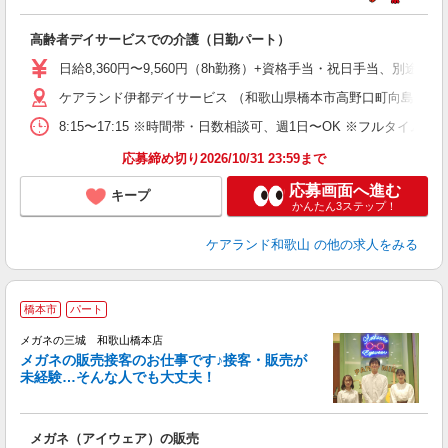
ょ
高齢者デイサービスでの介護（日勤パート）
日給8,360円〜9,560円（8h勤務）+資格手当・祝日手当、別途
ケアランド伊都デイサービス （和歌山県橋本市高野口町向島171-4
8:15〜17:15 ※時間帯・日数相談可、週1日〜OK ※フルタイム勤
応募締め切り2026/10/31 23:59まで
応募画面へ進む
キープ
かんたん3ステップ！
ケアランド和歌山
の他の求人をみる
橋本市
パート
メガネの三城 和歌山橋本店
メガネの販売接客のお仕事です♪接客・販売が
未経験…そんな人でも大丈夫！
す
主
O
メガネ（アイウェア）の販売