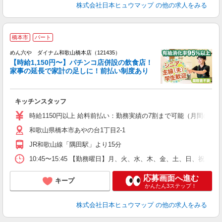
株式会社日本ヒュウマップ
の他の求人をみる
橋本市
パート
めん六や ダイナム和歌山橋本店（121435）
【時給1,150円〜】パチンコ店併設の飲食店！
家事の延長で家計の足しに！前払い制度あり
未
キッチンスタッフ
K
時給1150円以上 給料前払い：勤務実績の7割まで可能（月間の上限
和歌山県橋本市あやの台1丁目2-1
JR和歌山線「隅田駅」より15分
10:45〜15:45 【勤務曜日】月、火、水、木、金、土、日、祝 勤
応募画面へ進む
キープ
かんたん3ステップ！
株式会社日本ヒュウマップ
の他の求人をみる