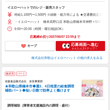
く
イエローハットでのレジ・販売スタッフ
時給1,100円〜1,500円 ※経験・能力等による ★交通費規定支給
・イエローハット 橋本高野口店 和歌山県橋本市神野々515-1
9:00〜20:00（時間・曜日相談OK）
応募締め切り2027/06/07 23:59まで
応募画面へ進む
キープ
かんたん3ステップ！
株式会社和歌山イエローハット
の他の求人をみる
橋本市
パート
選
名阪食品株式会社 奈良事業部
★和歌山県橋本市◆週3、4日程度の給食調理
ク
補助パート◆短い日数で効率よく働けます
職
調理補助（障害者支援施設内の調理・盛付）
未