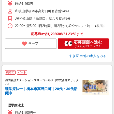
ミ
時給1,463円
～
和歌山県橋本市高野口町名古曽948-1
勤
り
JR和歌山線「高野口」駅より徒歩9分
22:00〜翌5:00 1日2時間、週2日からOKのシフト制！ ●扶養内勤務
応募締め切り2026/08/31 23:59まで
応募画面へ進む
キープ
かんたん3ステップ！
すき家
の他の求人をみる
橋本市
パート
訪問看護ステーション マリーゴールド（株式会社マリック
ス）
理学療法士｜橋本市高野口町｜20代・30代活
躍中
せ
理学療法士
時給1,800円〜