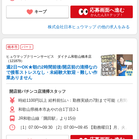
応募画面へ進む
キープ
かんたん3ステップ！
株式会社日本ヒュウマップ
の他の求人をみる
橋本市
パート
ヒュウマップクリーンサービス ダイナム和歌山橋本店
（121879）
週2日〜OK★朝の2時間前後/開店前の清掃なの
で接客ストレスなし・未経験大歓迎・難しい作
業ありません
ル
未
開店前パチンコ店清掃スタッフ
り
時給1100円以上 給料前払い：勤務実績の7割まで可能（月間の上限
和歌山県橋本市あやの台1丁目2-1
JR和歌山線「隅田駅」より15分
［1］07:00〜09:30 ［2］07:00〜09:45 【勤務曜日】月、