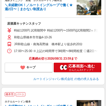
海鮮ダイニング 美蔵 ホテルルートイン橋本店
＼未経験OK！／ルートイングループで働く★
週2日〜｜まかない制度あり
履
迎
躍
居酒屋キッチンスタッフ
務
助
時給1200円 試用期間中 時給1200円〜1500円(試用期間2ヶ月) ◇2
和歌山県橋本市市脇4-10-26
JR和歌山線・南海高野線 橋本駅より徒歩約20分
17:00〜25:00 ※上記の時間帯で3時間〜8時間程度 ◇週2日〜勤
応募締め切り2026/08/31 23:59まで
応募画面へ進む
キープ
かんたん3ステップ！
ルートインジャパン株式会社
の他の求人をみる
橋本市
パート
ホテルルートイン橋本