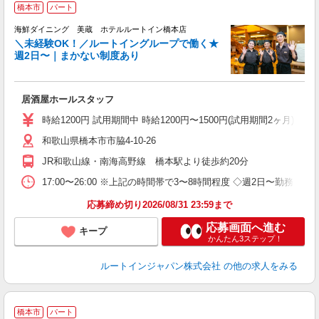
橋本市
パート
海鮮ダイニング 美蔵 ホテルルートイン橋本店
＼未経験OK！／ルートイングループで働く★
週2日〜｜まかない制度あり
履
第
0
居酒屋ホールスタッフ
み
会
時給1200円 試用期間中 時給1200円〜1500円(試用期間2ヶ月) ◇2
資
和歌山県橋本市市脇4-10-26
JR和歌山線・南海高野線 橋本駅より徒歩約20分
17:00〜26:00 ※上記の時間帯で3〜8時間程度 ◇週2日〜勤務日数
応募締め切り2026/08/31 23:59まで
応募画面へ進む
キープ
かんたん3ステップ！
ルートインジャパン株式会社
の他の求人をみる
橋本市
パート