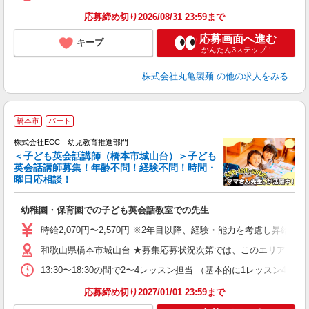
煙 
応募締め切り2026/08/31 23:59まで
応募画面へ進む
キープ
かんたん3ステップ！
株式会社丸亀製麺
の他の求人をみる
2
橋本市
パート
株式会社ECC 幼児教育推進部門
＜子ども英会話講師（橋本市城山台）＞子ども
英会話講師募集！年齢不問！経験不問！時間・
曜日応相談！
方
≫ 
幼稚園・保育園での子ども英会話教室での先生
昇
力
時給2,070円〜2,570円 ※2年目以降、経験・能力を考慮し昇給有 
内
和歌山県橋本市城山台 ★募集応募状況次第では、このエリアの近
13:30〜18:30の間で2〜4レッスン担当 （基本的に1レッスン4
応募締め切り2027/01/01 23:59まで