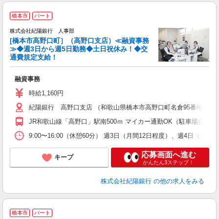
橋本市
パート
株式会社紀陽銀行 人事部
[橋本市高野口町］（高野口支店）≪融資事務
≫◆週3日から週5日勤務◆土日祝休み！◆交
通費規定支給！
可
間
融資事務
時給1,160円
紀陽銀行 高野口支店 （和歌山県橋本市高野口町名倉95番地）
JR和歌山線「高野口」駅南500ｍ マイカー通勤OK（駐車場自費）
9:00〜16:00（休憩60分） 週3日（月間12日程度）、週4
応募画面へ進む
キープ
かんたん3ステップ！
株式会社紀陽銀行
の他の求人をみる
橋本市
パート