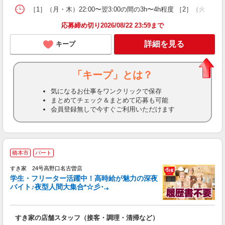
［1］（月・木）22:00〜翌3:00の間の3h〜4h程度 ［2］（火・金）22
応募締め切り2026/08/22 23:59まで
詳細を見る
キープ
「キープ」とは？
気になるお仕事をワンクリックで保存
まとめてチェック＆まとめて応募も可能
会員登録無しで今すぐご利用いただけます
橋本市
パート
すき家 24号高野口名古曽店
学生・フリーター活躍中！高時給が魅力の深夜
バイト♪夜型人間大集合*☆彡･.｡
つ
すき家の店舗スタッフ（接客・調理・清掃など）
履