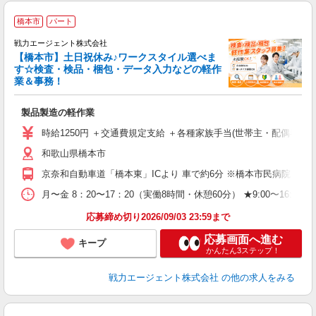
橋本市
パート
車
戦力エージェント株式会社
履
【橋本市】土日祝休み♪ワークスタイル選べま
ブ
す☆検査・検品・梱包・データ入力などの軽作
業＆事務！
あ
製品製造の軽作業
時給1250円 ＋交通費規定支給 ＋各種家族手当(世帯主・配偶者・子
和歌山県橋本市
京奈和自動車道「橋本東」ICより 車で約6分 ※橋本市民病院さ
月〜金 8：20〜17：20（実働8時間・休憩60分） ★9:00〜1
応募締め切り2026/09/03 23:59まで
応募画面へ進む
キープ
かんたん3ステップ！
戦力エージェント株式会社
の他の求人をみる