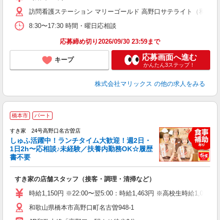
訪問看護ステーション マリーゴールド 高野口サテライト（和歌山県
8:30〜17:30 時間・曜日応相談
応募締め切り2026/09/30 23:59まで
応募画面へ進む
キープ
かんたん3ステップ！
株式会社マリックス
の他の求人をみる
≪
橋本市
パート
すき家 24号高野口名古曽店
しゅふ活躍中！ランチタイム大歓迎！週2日・
安
1日2h〜応相談♪未経験／扶養内勤務OK☆履歴
書不要
の
すき家の店舗スタッフ（接客・調理・清掃など）
履
タ
時給1,150円 ※22:00〜翌5:00：時給1,463円 ※高校生時給1,045
（
和歌山県橋本市高野口町名古曽948-1
夜
割