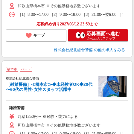
和歌山県橋本市 ※その他勤務地多数ございます
［1］8:00〜17:00 ［2］9:00〜18:00 ［3］21:00〜翌6:00 ［4］
応募締め切り2027/06/12 23:59まで
応募画面へ進む
キープ
かんたん3ステップ！
株式会社紀北総合警備
の他の求人をみる
橋本市
パート
も
株式会社紀北総合警備
い
［雑踏警備］≪橋本市≫◆未経験者OK◆20代
〜60代の男性･女性スタッフ活躍中
雑踏警備
時給1250円〜 ※経験・能力による
和歌山県橋本市 ※その他勤務地多数ございます
［1］8:00〜17:00 ［2］9:00〜18:00 ［3］21:00〜翌6:00 ［4］