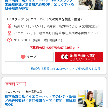
橋本高野口店／イエローハットPitスタッフ／
未経験歓迎／無資格未経験OK／楽しく学べる
研修制度が充実
ゆ
Pitスタッフ（イエローハットでの簡単な検査・整備）
時給1,100円〜1,500円 ※経験・能力等による ★交通費規定支給
イエローハット 橋本高野口店 和歌山県橋本市神野々515-1
9:00〜20:00（時間・曜日相談OK）
応募締め切り2027/06/07 23:59まで
応募画面へ進む
キープ
かんたん3ステップ！
株式会社和歌山イエローハット
の他の求人をみる
「
橋本市
パート
イエローハット 橋本高野口店
橋本高野口店／イエローハットでのレジ・販売
／未経験歓迎／専門知識も不問／時間・曜日相
談OK！