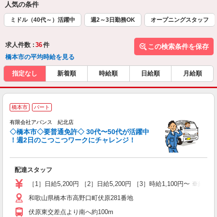
人気の条件
ミドル（40代～）活躍中
週2～3日勤務OK
オープニングスタッフ
求人件数 :
36
件
この検索条件を保存
橋本市の平均時給を見る
指定なし
新着順
時給順
日給順
月給順
橋本市
パート
有限会社アバンス 紀北店
◇橋本市◇要普通免許◇ 30代〜50代が活躍中
！週2日のこつこつワークにチャレンジ！
な
配達スタッフ
未
（
［1］日給5,200円 ［2］日給5,200円 ［3］時給1,100円〜 ※給
間
和歌山県橋本市高野口町伏原281番地
費
伏原東交差点より南へ約100m