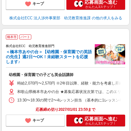
応募画面へ進む
キープ
かんたん3ステップ！
株式会社ECC 法人渉外事業部 幼児教育推進課
の他の求人をみる
橋本市
パート
株式会社ECC 幼児教育推進部門
＜橋本市あやの台＞【幼稚園・保育園での英語
の先生】週2日〜OK！未経験スタートを応援
します♪
て
マ
幼稚園・保育園での子ども英会話講師
昇
力
時給2,070円〜2,570円 ※2年目以降、経験・能力を考慮し昇給有 
内
和歌山県橋本市あやの台 ★募集応募状況次第では、このエリアの
13:30〜18:30の間で2〜4レッスン担当 （基本的に1レッスン4
応募締め切り2027/01/01 23:59まで
応募画面へ進む
キープ
かんたん3ステップ！