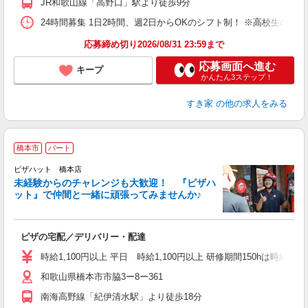
JR和歌山線「高野口」駅より徒歩9分
24時間募集 1日2時間、週2日からOKのシフト制！ ※高校生のシ
応募締め切り2026/08/31 23:59まで
応募画面へ進む
キープ
かんたん3ステップ！
すき家
の他の求人をみる
橋本市
パート
ピザハット 橋本店
未経験からのチャレンジも大歓迎！ 『ピザハ
ット』で仲間と一緒に頑張ってみませんか♪
続
ピザの宅配／デリバリー・配達
未
ア
時給1,100円以上 平日 時給1,100円以上 研修期間150hは時給104
短
和歌山県橋本市市脇3ー8ー361
会
南海高野線「紀伊清水駅」より徒歩18分