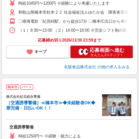
～
時給1045円〜1200円 ※経験により考慮いたします
和歌山県橋本市柱本２２ 社会福祉法人ゆたか会 障害者支援施設
〇南海電鉄「紀見峠駅」から徒歩17分 〇橋本IC出口から車9分 
（１）8:30〜13:00 （２）14:00〜18:00 ※完全シフ
応募締め切り2026/11/30 23:59まで
応募画面へ進む
キープ
かんたん3ステップ！
名阪食品株式会社
の他の求人をみる
橋本市
パート
も
株式会社紀北総合警備
い
［交通誘導警備］≪橋本市≫◆未経験者OK◆
寮完備・日払いOK！！
交通誘導警備
時給1250円〜 ※経験・能力による