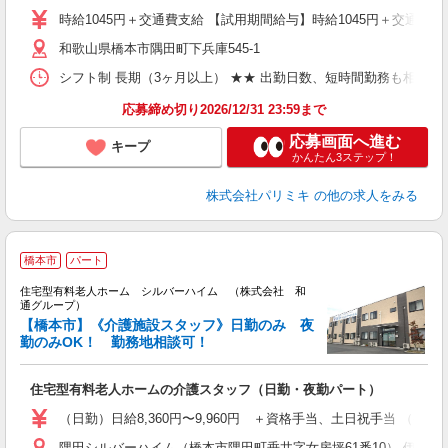
時給1045円＋交通費支給 【試用期間給与】時給1045円＋交通費支
和歌山県橋本市隅田町下兵庫545-1
シフト制 長期（3ヶ月以上） ★★ 出勤日数、短時間勤務も相談OK
応募締め切り2026/12/31 23:59まで
応募画面へ進む
キープ
かんたん3ステップ！
株式会社パリミキ
の他の求人をみる
橋本市
パート
住宅型有料老人ホーム シルバーハイム （株式会社 和
通グループ）
【橋本市】《介護施設スタッフ》日勤のみ 夜
勤のみOK！ 勤務地相談可！
も
住宅型有料老人ホームの介護スタッフ（日勤・夜勤パート）
（日勤）日給8,360円〜9,960円 ＋資格手当、土日祝手当 （夜勤
隅田シルバーハイム（橋本市隅田町垂井字女房坪61番10） 伊都シル