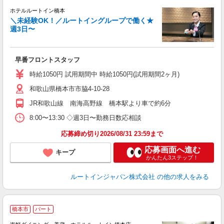
ホテルルートイン橋本
＼未経験OK！／ルートイングループで働く★
週3日〜
履
迎
躍
早番フロントスタッフ
朝
社
時給1050円 試用期間中 時給1050円(試用期間2ヶ月)
和歌山県橋本市市脇4-10-28
JR和歌山線 南海高野線 橋本駅より車で約6分
8:00〜13:30 ◇週3日〜勤務日数応相談
応募締め切り2026/08/31 23:59まで
応募画面へ進む
キープ
かんたん3ステップ！
ルートインジャパン株式会社
の他の求人をみる
橋本市
パート