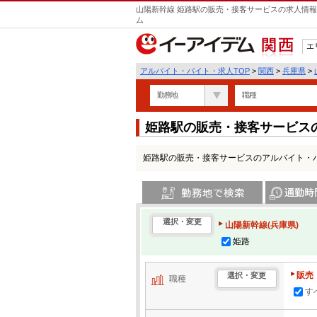
山陽新幹線 姫路駅の販売・接客サービスの求人情報
ム
エ
関西
アルバイト・バイト・求人TOP
>
関西
>
兵庫県
>
勤務地
職種
姫路駅の販売・接客サービス
姫路駅の販売・接客サービスのアルバイト・
勤務地で検索
通勤時間・区
選択・変更
山陽新幹線(兵庫県)
姫路
販売
選択・変更
職種
す