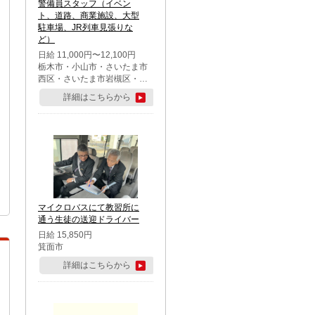
警備員スタッフ（イベン
ト、道路、商業施設、大型
駐車場、JR列車見張りな
ど）
日給 11,000円〜12,100円
栃木市・小山市・さいたま市
西区・さいたま市岩槻区・久
喜市・蓮田市
詳細はこちらから
マイクロバスにて教習所に
通う生徒の送迎ドライバー
日給 15,850円
箕面市
詳細はこちらから