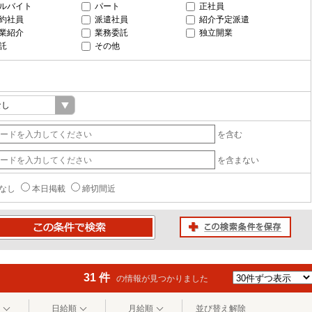
ルバイト
パート
正社員
約社員
派遣社員
紹介予定派遣
業紹介
業務委託
独立開業
託
その他
を含む
を含まない
なし
本日掲載
締切間近
この検索条件を保存
条件で検索
31 件
の情報が見つかりました
日給順
月給順
並び替え解除