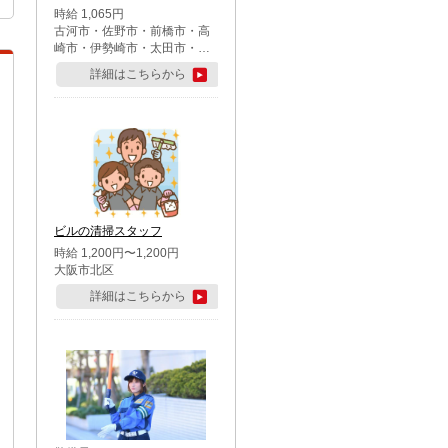
時給 1,065円
古河市・佐野市・前橋市・高
崎市・伊勢崎市・太田市・館
林市・藤岡市・大泉町・さい
詳細はこちらから
たま市北区・川越市・熊谷
市・行田市・秩父市・所沢
市・飯能市・東松山市・坂戸
市・鶴ケ島市・千葉市中央
区・市川市・松戸市・習志野
市・柏市・流山市・八千代
市・足立区・江戸川区・八王
子市・町田市
ビルの清掃スタッフ
時給 1,200円〜1,200円
大阪市北区
詳細はこちらから