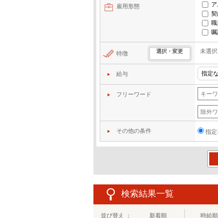
ア
雇用形態
契
職
嘱
未選択
選択・変更
特徴
給与
フリーワード
その他の条件
指定
この
検索結果一覧
並び替え ：
新着順
時給順