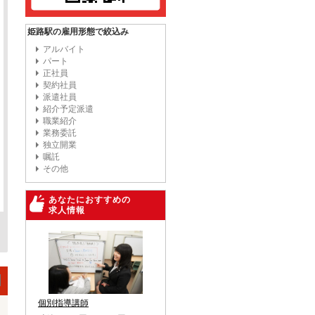
姫路駅の雇用形態で絞込み
アルバイト
パート
正社員
契約社員
派遣社員
紹介予定派遣
職業紹介
業務委託
独立開業
嘱託
その他
あなたにおすすめの
求人情報
個別指導講師