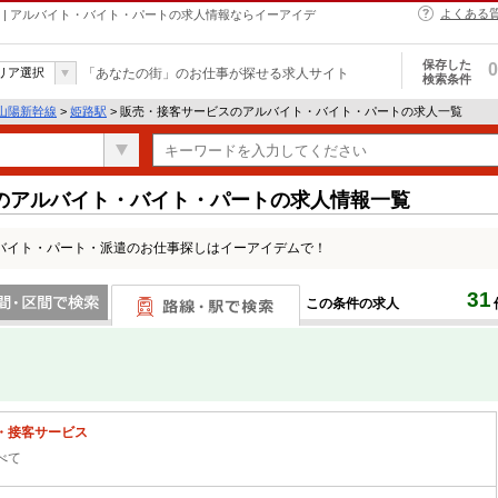
よくある
 | アルバイト・バイト・パートの求人情報ならイーアイデ
保存した
0
リア選択
「あなたの街」のお仕事が探せる求人サイト
検索条件
山陽新幹線
>
姫路駅
> 販売・接客サービスのアルバイト・バイト・パートの求人一覧
のアルバイト・バイト・パートの求人情報一覧
バイト・パート・派遣のお仕事探しはイーアイデムで！
31
この条件の求人
間で検索
路線・駅・駅で検索
・接客サービス
べて