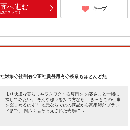
画面へ進む
キープ
ん3ステップ！
入社対象◇社割有◇正社員登用有◇残業もほとんど無
より快適な暮らしやワクワクする毎日を お客さまと一緒に
探してみたい。 そんな想いを持つ方なら、 きっとこの仕事
を楽しめるはず！ 地元ならではの商品から高級海外ブラン
ドまで、 幅広く品ぞろえされた売場に...