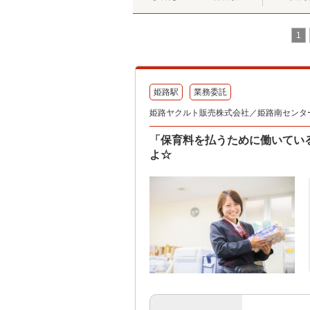
1
姫路駅
業務委託
姫路ヤクルト販売株式会社／姫路南センタ
「保育料を払うために働いてい
よ☆