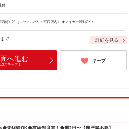
受付
西町4-21（マックスバリュ宮西店内） ★マイカー通勤OK！
9 まで
詳細を見る
画面へ進む
キープ
ん3ステップ！
≫◆未経験OK◆有給制度有！◆週2日〜【履歴書不要】