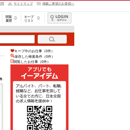
質問
サイトマップ
掲載ご希望のお客様へ
閲覧
キープ
0
0
履歴
リスト
ログイン
キープ中のお仕事（0件）
保存した検索条件（
0
件）
閲覧したお仕事（0件）
件