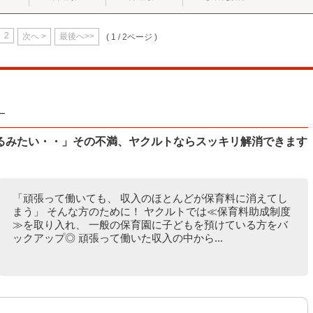
2
次へ >
最後へ>>
( 1 / 2ページ )
ー
るみたい・・」その不満、ヤクルトならスッキリ解消できます
「頑張って働いても、 収入のほとんどが保育料に消えてし
まう」 そんな方のために！ ヤクルトでは≪保育料助成制度
≫を取り入れ、 一般の保育園に子どもを預けている方をバ
ックアップ◎ 頑張って働いた収入の中から...