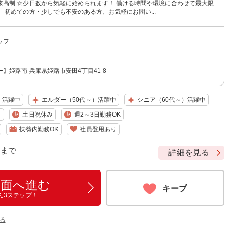
来高制 ☆少日数から気軽に始められます！ 働ける時間や環境に合わせて最大限
 初めての方・少しでも不安のある方、お気軽にお問い...
ッフ
】姫路南 兵庫県姫路市安田4丁目41-8
）活躍中
エルダー（50代～）活躍中
シニア（60代～）活躍中
り
土日祝休み
週2～3日勤務OK
扶養内勤務OK
社員登用あり
9 まで
詳細を見る
画面へ進む
キープ
ん3ステップ！
る