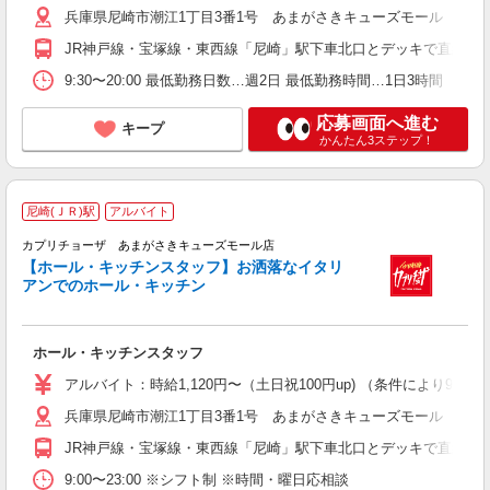
兵庫県尼崎市潮江1丁目3番1号 あまがさきキューズモール 本館3
JR神戸線・宝塚線・東西線「尼崎」駅下車北口とデッキで直結
9:30〜20:00 最低勤務日数…週2日 最低勤務時間…1日3時間
応募画面へ進む
キープ
かんたん3ステップ！
尼崎(ＪＲ)駅
アルバイト
未
カプリチョーザ あまがさきキューズモール店
夕
【ホール・キッチンスタッフ】お洒落なイタリ
アンでのホール・キッチン
ホール・キッチンスタッフ
アルバイト：時給1,120円〜（土日祝100円up) （条件により9時〜1
兵庫県尼崎市潮江1丁目3番1号 あまがさきキューズモール 本館4
JR神戸線・宝塚線・東西線「尼崎」駅下車北口とデッキで直結
9:00〜23:00 ※シフト制 ※時間・曜日応相談