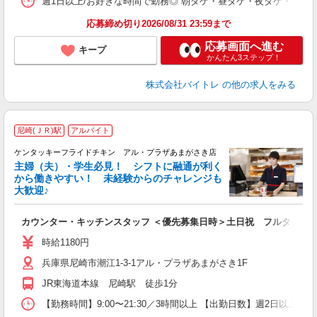
週1日以上/お好きな時間で勤務◎ 朝ダケ・昼ダケ・夜ダケ・夜勤など、 ご自
応募締め切り2026/08/31 23:59まで
応募画面へ進む
キープ
かんたん3ステップ！
株式会社バイトレ
の他の求人をみる
尼崎(ＪＲ)駅
アルバイト
ケンタッキーフライドチキン アル・プラザあまがさき店
主婦（夫）・学生必見！ シフトに融通が利く
から働きやすい！ 未経験からのチャレンジも
大歓迎♪
見
カウンター・キッチンスタッフ ＜優先募集日時＞土日祝 フルタイム
未
ダ
時給1180円
昇
兵庫県尼崎市潮江1-3-1アル・プラザあまがさき1F
上
補
JR東海道本線 尼崎駅 徒歩1分
【勤務時間】9:00〜21:30／3時間以上 【出勤日数】週2日以