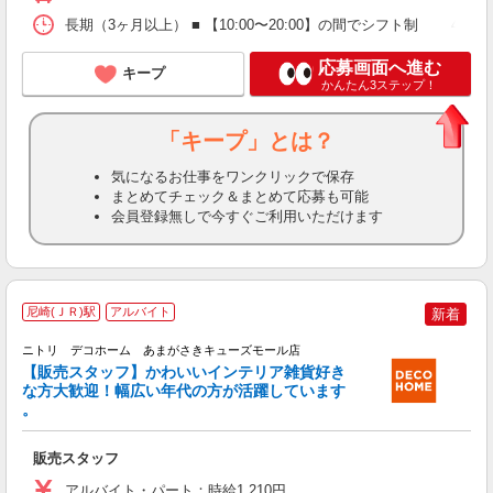
長期（3ヶ月以上） ■ 【10:00〜20:00】の間でシフト制 4.5〜
応募画面へ進む
キープ
かんたん3ステップ！
「キープ」とは？
気になるお仕事をワンクリックで保存
まとめてチェック＆まとめて応募も可能
会員登録無しで今すぐご利用いただけます
尼崎(ＪＲ)駅
アルバイト
新着
ニトリ デコホーム あまがさきキューズモール店
【販売スタッフ】かわいいインテリア雑貨好き
な方大歓迎！幅広い年代の方が活躍しています
商
。
未
販売スタッフ
アルバイト・パート：時給1,210円