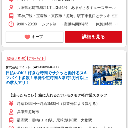
兵庫県尼崎市潮江1丁目3番1号 あまがさきキューズモール 本館2
JR神戸線・宝塚線・東西線「尼崎」駅下車北口とデッキで直結
9:00〜20:30 ・シフト制 ・実働時間8時間 ・休憩1時間 ・時
詳細を見る
キープ
尼崎(ＪＲ)駅
アルバイト
株式会社バイトレ（ADM810914GT17）
く
日払いOK！好きな時間でサクッと働けるスキ
マバイト多数！単発や短時間＆常時1万件以上
☆
の求人アリ！
験
【迷ったらコレ】箱に入れるだけ♪モクモク軽作業スタッフ
即
活
時給1299円〜時給1500円（就業先により異なる）
（
兵庫県尼崎市
短
K
最寄駅：尼崎(ＪＲ)駅、尼崎(阪神)駅、大物駅
日
髪