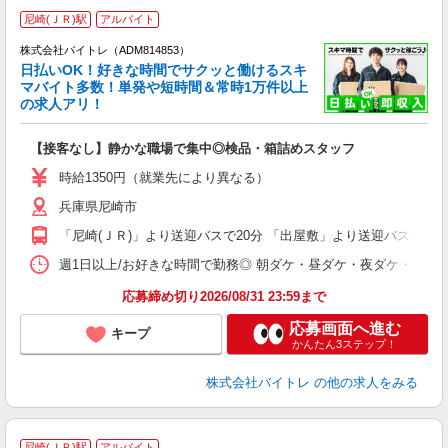
尼崎(ＪＲ)駅
アルバイト
株式会社バイトレ（ADM814853）
く
日払いOK！好きな時間でサクッと働けるスキ
マバイト多数！単発や短時間＆常時1万件以上
☆
の求人アリ！
験
【接客なし】静かな職場で集中◎検品・箱詰めスタッフ
即
活
時給1350円（就業先により異なる）
（
兵庫県尼崎市
短
K
「尼崎(ＪＲ)」より送迎バスで20分 「出屋敷」より送迎バスで10
日
髪
週1日以上/お好きな時間で勤務◎ 朝ダケ・昼ダケ・夜ダケ・夜勤など、 ご自
応募締め切り2026/08/31 23:59まで
応募画面へ進む
キープ
かんたん3ステップ！
株式会社バイトレ
の他の求人をみる
尼崎(ＪＲ)駅
アルバイト