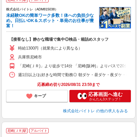
株式会社バイトレ（ADM815038）
未経験OKの簡単ワーク多数！体への負担少な
め。日払いOK＆スポット・単発のお仕事が豊
富！
ス
ロ
【接客なし】静かな職場で集中◎検品・箱詰めスタッフ
即
活
時給1300円（就業先により異なる）
（
兵庫県尼崎市
短
K
「尼崎(ＪＲ)」より徒歩で14分 「尼崎(阪神)」よりバスで20分
日
髪
週1日以上/お好きな時間で勤務◎ 朝ダケ・昼ダケ・夜ダケ・夜勤など、 ご自
応募締め切り2026/08/31 23:59まで
応募画面へ進む
キープ
かんたん3ステップ！
株式会社バイトレ
の他の求人をみる
尼崎(ＪＲ)駅
アルバイト