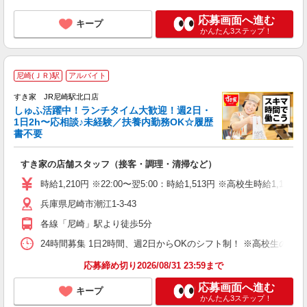
応募画面へ進む
キープ
かんたん3ステップ！
≪
尼崎(ＪＲ)駅
アルバイト
すき家 JR尼崎駅北口店
しゅふ活躍中！ランチタイム大歓迎！週2日・
安
1日2h〜応相談♪未経験／扶養内勤務OK☆履歴
書不要
の
すき家の店舗スタッフ（接客・調理・清掃など）
履
タ
時給1,210円 ※22:00〜翌5:00：時給1,513円 ※高校生時給1,160
（
兵庫県尼崎市潮江1-3-43
夜
割
各線「尼崎」駅より徒歩5分
24時間募集 1日2時間、週2日からOKのシフト制！ ※高校生のシ
応募締め切り2026/08/31 23:59まで
応募画面へ進む
キープ
かんたん3ステップ！