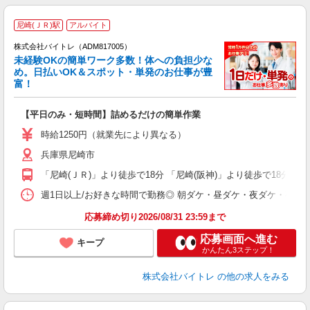
尼崎(ＪＲ)駅
アルバイト
株式会社バイトレ（ADM817005）
未経験OKの簡単ワーク多数！体への負担少な
め。日払いOK＆スポット・単発のお仕事が豊
富！
ス
ロ
【平日のみ・短時間】詰めるだけの簡単作業
即
活
時給1250円（就業先により異なる）
（
兵庫県尼崎市
短
K
「尼崎(ＪＲ)」より徒歩で18分 「尼崎(阪神)」より徒歩で18分
日
髪
週1日以上/お好きな時間で勤務◎ 朝ダケ・昼ダケ・夜ダケ・夜勤など、 ご自
応募締め切り2026/08/31 23:59まで
応募画面へ進む
キープ
かんたん3ステップ！
株式会社バイトレ
の他の求人をみる