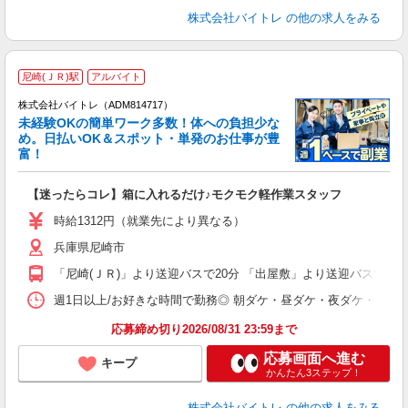
株式会社バイトレ
の他の求人をみる
尼崎(ＪＲ)駅
アルバイト
株式会社バイトレ（ADM814717）
未経験OKの簡単ワーク多数！体への負担少な
め。日払いOK＆スポット・単発のお仕事が豊
富！
ス
ロ
【迷ったらコレ】箱に入れるだけ♪モクモク軽作業スタッフ
即
活
時給1312円（就業先により異なる）
（
兵庫県尼崎市
短
K
「尼崎(ＪＲ)」より送迎バスで20分 「出屋敷」より送迎バスで10
日
髪
週1日以上/お好きな時間で勤務◎ 朝ダケ・昼ダケ・夜ダケ・夜勤など、 ご自
応募締め切り2026/08/31 23:59まで
応募画面へ進む
キープ
かんたん3ステップ！
株式会社バイトレ
の他の求人をみる