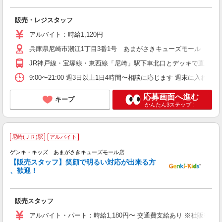
夜
販売・レジスタッフ
アルバイト：時給1,120円
兵庫県尼崎市潮江1丁目3番1号 あまがさきキューズモール 本館1
JR神戸線・宝塚線・東西線「尼崎」駅下車北口とデッキで直結
9:00〜21:00 週3日以上1日4時間〜相談に応じます 週末に入れ
応募画面へ進む
キープ
かんたん3ステップ！
尼崎(ＪＲ)駅
アルバイト
未
ゲンキ・キッズ あまがさきキューズモール店
あ
【販売スタッフ】笑顔で明るい対応が出来る方
、歓迎！
販売スタッフ
アルバイト・パート：時給1,180円〜 交通費支給あり ※社販有 