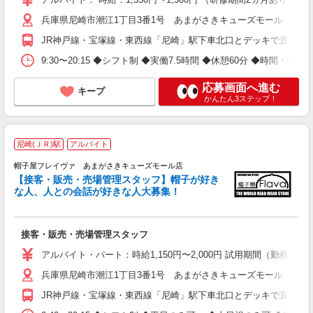
兵庫県尼崎市潮江1丁目3番1号 あまがさきキューズモール 本館2
JR神戸線・宝塚線・東西線「尼崎」駅下車北口とデッキで直結
9:30〜20:15 ◆シフト制 ◆実働7.5時間 ◆休憩60分 ◆時間・曜日
応募画面へ進む
キープ
かんたん3ステップ！
尼崎(ＪＲ)駅
アルバイト
帽子屋フレイヴァ あまがさきキューズモール店
い
【接客・販売・売場管理スタッフ】帽子が好き
ボ
な人、人との会話が好きな人大募集！
祝
接客・販売・売場管理スタッフ
アルバイト・パート：時給1,150円〜2,000円 試用期間（勤務90日間
兵庫県尼崎市潮江1丁目3番1号 あまがさきキューズモール 本館2
JR神戸線・宝塚線・東西線「尼崎」駅下車北口とデッキで直結