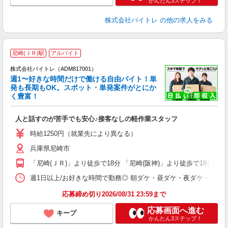
かんたん3ステップ！
株式会社バイトレ
の他の求人をみる
尼崎(ＪＲ)駅
アルバイト
株式会社バイトレ（ADM817001）
週1〜好きな時間だけで働ける自由バイト！単
発も長期もOK。スポット・単発案件がとにか
も
く豊富！
気
人と話すのが苦手でも安心♪接客なしの軽作業スタッフ
即
活
時給1250円（就業先により異なる）
（
兵庫県尼崎市
短
K
「尼崎(ＪＲ)」より徒歩で18分 「尼崎(阪神)」より徒歩で18分
日
髪
週1日以上/お好きな時間で勤務◎ 朝ダケ・昼ダケ・夜ダケ・夜勤など、 ご自
応募締め切り2026/08/31 23:59まで
応募画面へ進む
キープ
かんたん3ステップ！