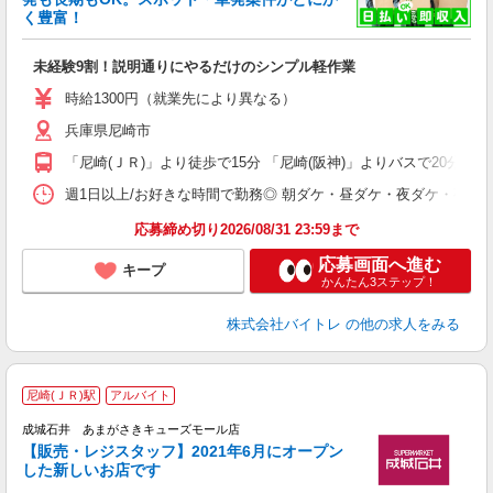
も
く豊富！
気
未経験9割！説明通りにやるだけのシンプル軽作業
即
活
時給1300円（就業先により異なる）
（
兵庫県尼崎市
短
K
「尼崎(ＪＲ)」より徒歩で15分 「尼崎(阪神)」よりバスで20分
日
髪
週1日以上/お好きな時間で勤務◎ 朝ダケ・昼ダケ・夜ダケ・夜勤など、 ご自
応募締め切り2026/08/31 23:59まで
応募画面へ進む
キープ
かんたん3ステップ！
株式会社バイトレ
の他の求人をみる
尼崎(ＪＲ)駅
アルバイト
成城石井 あまがさきキューズモール店
【販売・レジスタッフ】2021年6月にオープン
す
した新しいお店です
未