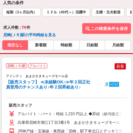
人気の条件
短期（3ヶ月以内）
ミドル（40代～）活躍中
主婦・主夫歓迎
求人件数 :
74
件
この検索条件を保存
尼崎(ＪＲ)駅の平均時給を見る
指定なし
新着順
時給順
日給順
月給順
・
尼崎(ＪＲ)駅
アルバイト
新着
アイシティ あまがさきキューズモール店
【販売スタッフ】 ≪未経験OK♪≫年２回正社
員登用のチャンスあり♪年２回昇給あり♪
色
未
～
販売スタッフ
歓
務
アルバイト・パート：時給 1,210 円以上 ◆昇給（給与改定）あり
員
兵庫県尼崎市潮江1丁目3番1号 あまがさきキューズモール 本館1
JR神戸線・宝塚線・東西線「尼崎」駅下車北口とデッキで直結