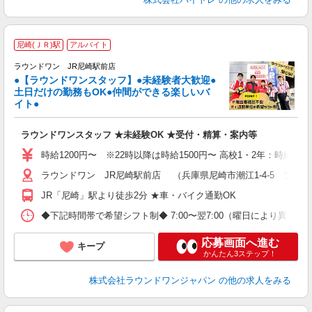
■
尼崎(ＪＲ)駅
アルバイト
レ
ラウンドワン JR尼崎駅前店
●【ラウンドワンスタッフ】●未経験者大歓迎●
土日だけの勤務もOK●仲間ができる楽しいバ
は
イト●
高
～
ラウンドワンスタッフ ★未経験OK ★受付・精算・案内等
禁
割
時給1200円〜 ※22時以降は時給1500円〜 高校1・2年：時給115
ラウンドワン JR尼崎駅前店 （兵庫県尼崎市潮江1-4-5 プラ
JR「尼崎」駅より徒歩2分 ★車・バイク通勤OK
◆下記時間帯で希望シフト制◆ 7:00〜翌7:00（曜日により異
応募画面へ進む
キープ
かんたん3ステップ！
株式会社ラウンドワンジャパン
の他の求人をみる