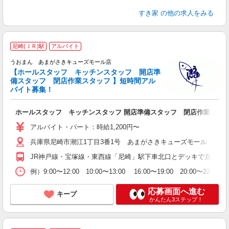
すき家
の他の求人をみる
尼崎(ＪＲ)駅
アルバイト
うおまん あまがさきキューズモール店
ん
【ホールスタッフ キッチンスタッフ 開店準
0
備スタッフ 閉店作業スタッフ 】短時間アル
未
バイト募集！
短
の
ホールスタッフ キッチンスタッフ 開店準備スタッフ 閉店作業スタ
補
アルバイト・パート：時給1,200円〜
兵庫県尼崎市潮江1丁目3番1号 あまがさきキューズモール 本館4
JR神戸線・宝塚線・東西線「尼崎」駅下車北口とデッキで直結
例）9:00〜12:00 10:00〜13:00 16:00〜19:00 20:00〜2
応募画面へ進む
キープ
かんたん3ステップ！