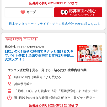
応募締め切り2026/08/19 23:59まで
応募画面へ進む
キープ
かんたん3ステップ！
日本ケンタッキー・フライド・チキン株式会社
の他の求人をみる
尼崎(ＪＲ)駅
アルバイト
株式会社バイトレ（ADM817004）
く
日払いOK！好きな時間でサクッと働けるスキ
マバイト多数！単発や短時間＆常時1万件以上
☆
の求人アリ！
験
コツコツ派歓迎｜見る・分ける・貼るだけ♪倉庫内軽作業
即
活
時給1250円（就業先により異なる）
（
兵庫県尼崎市
短
K
「尼崎(ＪＲ)」より徒歩で18分 「尼崎(阪神)」より徒歩で18分
日
髪
週1日以上/お好きな時間で勤務◎ 朝ダケ・昼ダケ・夜ダケ・夜勤など、 ご自
応募締め切り2026/08/31 23:59まで