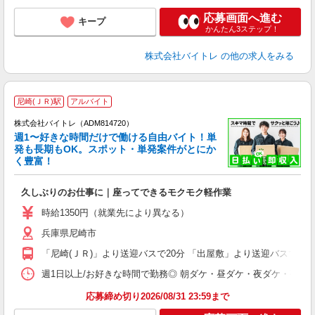
応募画面へ進む
キープ
かんたん3ステップ！
株式会社バイトレ
の他の求人をみる
尼崎(ＪＲ)駅
アルバイト
株式会社バイトレ（ADM814720）
週1〜好きな時間だけで働ける自由バイト！単
発も長期もOK。スポット・単発案件がとにか
も
く豊富！
気
久しぶりのお仕事に｜座ってできるモクモク軽作業
即
活
時給1350円（就業先により異なる）
（
兵庫県尼崎市
短
K
「尼崎(ＪＲ)」より送迎バスで20分 「出屋敷」より送迎バスで10
日
髪
週1日以上/お好きな時間で勤務◎ 朝ダケ・昼ダケ・夜ダケ・夜勤など、 ご自
応募締め切り2026/08/31 23:59まで