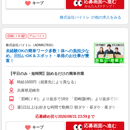
応募画面へ進む
キープ
かんたん3ステップ！
株式会社バイトレ
の他の求人をみる
尼崎(ＪＲ)駅
アルバイト
株式会社バイトレ（ADM817810）
未経験OKの簡単ワーク多数！体への負担少な
め。日払いOK＆スポット・単発のお仕事が豊
富！
ス
ロ
【平日のみ・短時間】詰めるだけの簡単作業
即
活
時給1600円（就業先により異なる）
（
兵庫県尼崎市
短
K
「尼崎(ＪＲ)」より徒歩で18分 「尼崎(阪神)」より徒歩で18分
日
髪
週1日以上/お好きな時間で勤務◎ 朝ダケ・昼ダケ・夜ダケ・夜勤など、 ご自
応募締め切り2026/08/31 23:59まで
応募画面へ進む
キープ