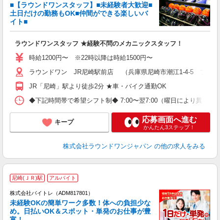
■【ラウンドワンスタッフ】■未経験者大歓迎■
ナ
土日だけの勤務もOK■仲間ができる楽しいバ
大
イト■
K
朝
ラウンドワンスタッフ ★経験不問のメカニックスタッフ！
勤
度
時給1200円〜 ※22時以降は時給1500円〜
ラウンドワン JR尼崎駅前店 （兵庫県尼崎市潮江1-4-5 プラ
JR「尼崎」駅より徒歩2分 ★車・バイク通勤OK
◆下記時間帯で希望シフト制◆ 7:00〜翌7:00（曜日により異
応募画面へ進む
キープ
かんたん3ステップ！
株式会社ラウンドワンジャパン
の他の求人をみる
尼崎(ＪＲ)駅
アルバイト
株式会社バイトレ（ADM817801）
未経験OKの簡単ワーク多数！体への負担少な
め。日払いOK＆スポット・単発のお仕事が豊
富！