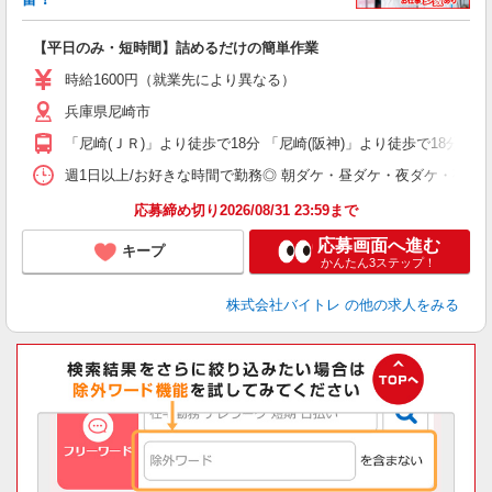
ス
ロ
【平日のみ・短時間】詰めるだけの簡単作業
即
活
時給1600円（就業先により異なる）
（
兵庫県尼崎市
短
K
「尼崎(ＪＲ)」より徒歩で18分 「尼崎(阪神)」より徒歩で18分
日
髪
週1日以上/お好きな時間で勤務◎ 朝ダケ・昼ダケ・夜ダケ・夜勤など、 ご自
応募締め切り2026/08/31 23:59まで
応募画面へ進む
キープ
かんたん3ステップ！
株式会社バイトレ
の他の求人をみる