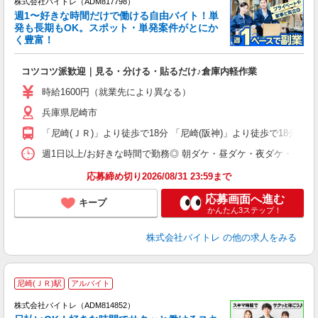
株式会社バイトレ（ADM817798）
週1〜好きな時間だけで働ける自由バイト！単
発も長期もOK。スポット・単発案件がとにか
も
く豊富！
気
コツコツ派歓迎｜見る・分ける・貼るだけ♪倉庫内軽作業
即
活
時給1600円（就業先により異なる）
（
兵庫県尼崎市
短
K
「尼崎(ＪＲ)」より徒歩で18分 「尼崎(阪神)」より徒歩で18分
日
髪
週1日以上/お好きな時間で勤務◎ 朝ダケ・昼ダケ・夜ダケ・夜勤など、 ご自
応募締め切り2026/08/31 23:59まで
応募画面へ進む
キープ
かんたん3ステップ！
株式会社バイトレ
の他の求人をみる
尼崎(ＪＲ)駅
アルバイト
株式会社バイトレ（ADM814852）
く