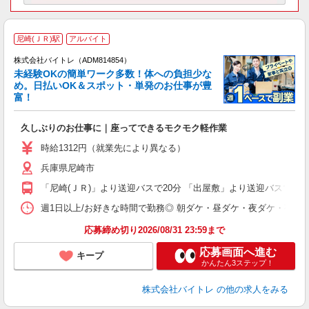
尼崎(ＪＲ)駅
アルバイト
株式会社バイトレ（ADM814854）
未経験OKの簡単ワーク多数！体への負担少な
め。日払いOK＆スポット・単発のお仕事が豊
富！
ス
ロ
久しぶりのお仕事に｜座ってできるモクモク軽作業
即
活
時給1312円（就業先により異なる）
（
兵庫県尼崎市
短
K
「尼崎(ＪＲ)」より送迎バスで20分 「出屋敷」より送迎バスで10
日
髪
週1日以上/お好きな時間で勤務◎ 朝ダケ・昼ダケ・夜ダケ・夜勤など、 ご自
応募締め切り2026/08/31 23:59まで
応募画面へ進む
キープ
かんたん3ステップ！
株式会社バイトレ
の他の求人をみる