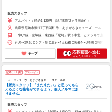
駅
り
販売スタッフ
アルバイト：時給1,120円 （試用期間2ヶ月同条件）
兵庫県尼崎市潮江1丁目3番1号 あまがさきキューズモール 本館2
JR神戸線・宝塚線・東西線「尼崎」駅下車北口とデッキで直結
9:50〜20:10 □シフト制 □週2〜4日勤務 □実働4〜6時間 □時
応募画面へ進む
キープ
かんたん3ステップ！
尼崎(ＪＲ)駅
アルバイト
トゥージュヌーヴ あまがさきキューズモール店
に
【販売スタッフ】「また来たい」と思ってもら
未
えるような接客ができるよう、個人ノルマはあ
交
りません。
販売スタッフ
アルバイト： 時給：1,350円〜1,500円 （研修期間2ヵ月あり） ■