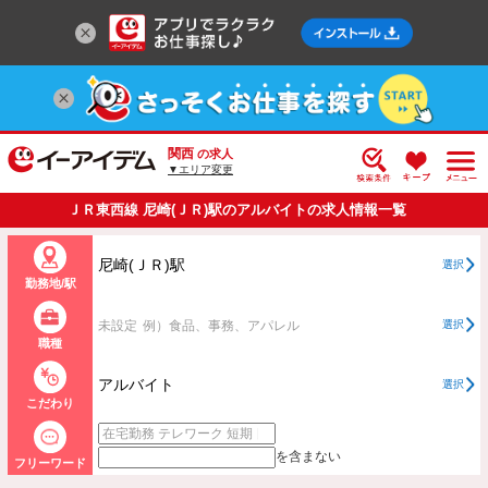
関西
の求人
▼エリア変更
ＪＲ東西線 尼崎(ＪＲ)駅のアルバイトの求人情報一覧
尼崎(ＪＲ)駅
選択
勤務地/駅
未設定
例）食品、事務、アパレル
選択
職種
アルバイト
選択
こだわり
を含まない
フリーワード