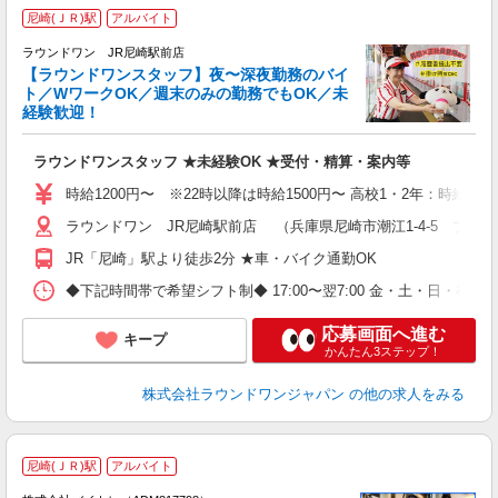
尼崎(ＪＲ)駅
アルバイト
ラウンドワン JR尼崎駅前店
【ラウンドワンスタッフ】夜〜深夜勤務のバイ
ト／WワークOK／週末のみの勤務でもOK／未
で
経験歓迎！
ア
ラウンドワンスタッフ ★未経験OK ★受付・精算・案内等
大
駅
時給1200円〜 ※22時以降は時給1500円〜 高校1・2年：時給115
ラウンドワン JR尼崎駅前店 （兵庫県尼崎市潮江1-4-5 プラ
JR「尼崎」駅より徒歩2分 ★車・バイク通勤OK
◆下記時間帯で希望シフト制◆ 17:00〜翌7:00 金・土・日
応募画面へ進む
キープ
かんたん3ステップ！
株式会社ラウンドワンジャパン
の他の求人をみる
尼崎(ＪＲ)駅
アルバイト