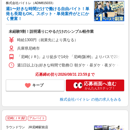
株式会社バイトレ（ADM815033）
週1〜好きな時間だけで働ける自由バイト！単
発も長期もOK。スポット・単発案件がとにか
も
く豊富！
気
未経験9割！説明通りにやるだけのシンプル軽作業
即
活
時給1300円（就業先により異なる）
（
兵庫県尼崎市
短
K
「尼崎(ＪＲ)」より徒歩で14分 「尼崎(阪神)」よりバスで20分
日
髪
週1日以上/お好きな時間で勤務◎ 朝ダケ・昼ダケ・夜ダケ・夜勤など、 ご自
応募締め切り2026/08/31 23:59まで
応募画面へ進む
キープ
かんたん3ステップ！
株式会社バイトレ
の他の求人をみる
■
尼崎(ＪＲ)駅
アルバイト
レ
ラウンドワン JR尼崎駅前店