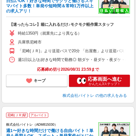
日払いOK！好きな時間でサクッと働けるスキ
マバイト多数！単発や短時間＆常時1万件以上
☆
の求人アリ！
験
【迷ったらコレ】箱に入れるだけ♪モクモク軽作業スタッフ
即
活
時給1350円（就業先により異なる）
（
兵庫県尼崎市
短
K
「尼崎(ＪＲ)」より送迎バスで20分 「出屋敷」より送迎バスで10
日
髪
週1日以上/お好きな時間で勤務◎ 朝ダケ・昼ダケ・夜ダケ・夜勤など、 ご自
応募締め切り2026/08/31 23:59まで
応募画面へ進む
キープ
かんたん3ステップ！
株式会社バイトレ
の他の求人をみる
尼崎(ＪＲ)駅
アルバイト
株式会社バイトレ（ADM815030）
週1〜好きな時間だけで働ける自由バイト！単
発も長期もOK。スポット・単発案件がとにか