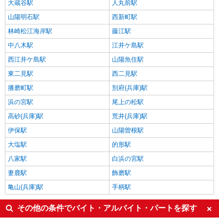
大蔵谷駅
人丸前駅
山陽明石駅
西新町駅
林崎松江海岸駅
藤江駅
中八木駅
江井ケ島駅
西江井ケ島駅
山陽魚住駅
東二見駅
西二見駅
播磨町駅
別府(兵庫)駅
浜の宮駅
尾上の松駅
高砂(兵庫)駅
荒井(兵庫)駅
伊保駅
山陽曽根駅
大塩駅
的形駅
八家駅
白浜の宮駅
妻鹿駅
飾磨駅
亀山(兵庫)駅
手柄駅
その他の条件でバイト・アルバイト・パートを探す