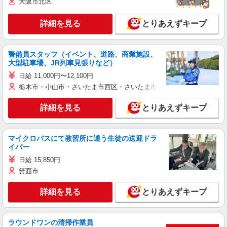
大阪市北区
詳細を見る
とりあえずキープ
警備員スタッフ（イベント、道路、商業施設、
大型駐車場、JR列車見張りなど）
日給 11,000円〜12,100円
栃木市・小山市・さいたま市西区・さいたま市岩槻区・久喜市・蓮田
詳細を見る
とりあえずキープ
マイクロバスにて教習所に通う生徒の送迎ドラ
イバー
日給 15,850円
箕面市
詳細を見る
とりあえずキープ
ラウンドワンの清掃作業員