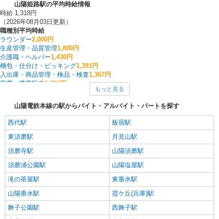
山陽姫路駅の平均時給情報
時給 1,318円
（2026年08月03日更新）
職種別平均時給
ラウンダー
2,000円
生産管理・品質管理
1,800円
介護職・ヘルパー
1,430円
梱包・仕分け・ピッキング
1,391円
入出庫・商品管理・検品・検査
1,367円
家電・携帯販売
1,360円
もっと見る
カフェ・ダイニング
1,300円
製造・組立・加工
1,282円
山陽電鉄本線の駅からバイト・アルバイト・パートを探す
一般・営業事務
1,250円
データ入力・オペレーター
1,250円
西代駅
板宿駅
山陽姫路駅の他の職種の平均時給を見る
東須磨駅
月見山駅
須磨寺駅
山陽須磨駅
須磨浦公園駅
山陽塩屋駅
滝の茶屋駅
東垂水駅
山陽垂水駅
霞ケ丘(兵庫)駅
舞子公園駅
西舞子駅