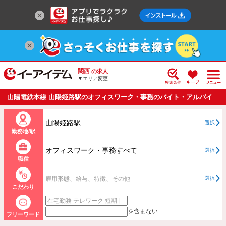
関西
の求人
▼エリア変更
山陽電鉄本線 山陽姫路駅のオフィスワーク・事務のバイト・アルバイ
ト・パートの求人情報一覧
山陽姫路駅
選択
勤務地/駅
オフィスワーク・事務すべて
選択
職種
雇用形態、給与、特徴、その他
選択
こだわり
を含まない
フリーワード