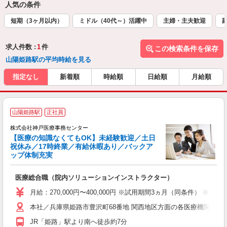
人気の条件
短期（3ヶ月以内）
ミドル（40代～）活躍中
主婦・主夫歓迎
求人件数 :
1
件
この検索条件を保存
山陽姫路駅の平均時給を見る
指定なし
新着順
時給順
日給順
月給順
山陽姫路駅
正社員
方
株式会社神戸医療事務センター
【医療の知識なくてもOK】未経験歓迎／土日
祝休み／17時終業／有給休暇あり／バックア
ップ体制充実
に
医療総合職（院内ソリューションインストラクター）
未
月給：270,000円〜400,000円 ※試用期間3ヵ月（同条件） ※
あ
本社／兵庫県姫路市豊沢町68番地 関西地区方面の各医療機関に出
JR「姫路」駅より南へ徒歩約7分