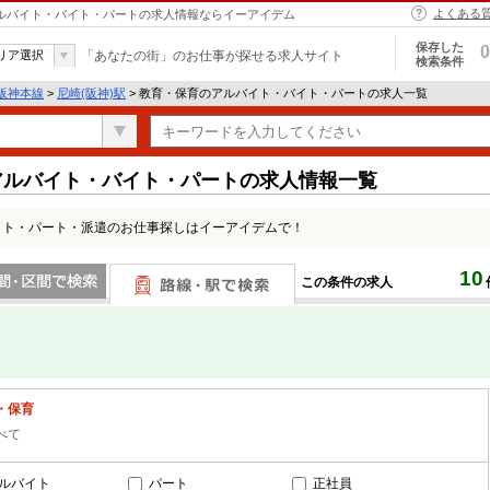
よくある
 アルバイト・バイト・パートの求人情報ならイーアイデム
保存した
0
リア選択
「あなたの街」のお仕事が探せる求人サイト
検索条件
阪神本線
>
尼崎(阪神)駅
> 教育・保育のアルバイト・バイト・パートの求人一覧
アルバイト・バイト・パートの求人情報一覧
イト・パート・派遣のお仕事探しはイーアイデムで！
10
この条件の求人
間で検索
路線・駅・駅で検索
・保育
べて
ルバイト
パート
正社員