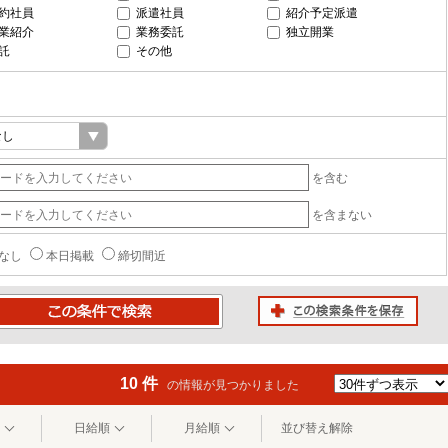
約社員
派遣社員
紹介予定派遣
業紹介
業務委託
独立開業
託
その他
を含む
を含まない
なし
本日掲載
締切間近
この検索条件を保存
条件で検索
10 件
の情報が見つかりました
日給順
月給順
並び替え解除