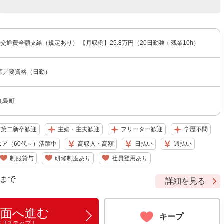
 ※交通費全額支給（規定あり） 【月収例】25.8万円（20日勤務＋残業10h）
師／要資格（日勤）
丸島町
・第二新卒歓迎
主婦・主夫歓迎
フリーター歓迎
学歴不問
ニア（60代～）活躍中
高収入・高額
日払い
週払い
制服貸与
研修制度あり
社員登用あり
9 まで
詳細を見る
画面へ進む
キープ
ん3ステップ！