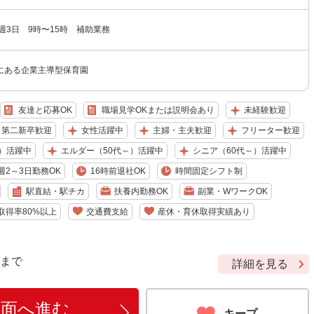
週3日 9時〜15時 補助業務
にある企業主導型保育園
友達と応募OK
職場見学OKまたは説明会あり
未経験歓迎
・第二新卒歓迎
女性活躍中
主婦・主夫歓迎
フリーター歓迎
）活躍中
エルダー（50代～）活躍中
シニア（60代～）活躍中
週2～3日勤務OK
16時前退社OK
時間固定シフト制
駅直結・駅チカ
扶養内勤務OK
副業・WワークOK
取得率80%以上
交通費支給
産休・育休取得実績あり
9 まで
詳細を見る
画面へ進む
キープ