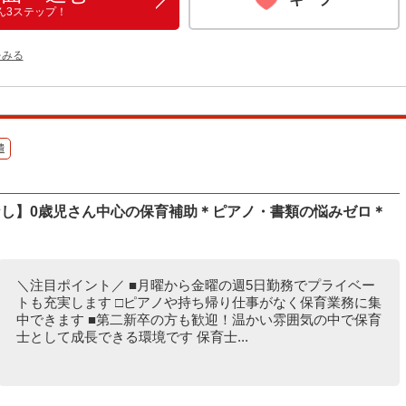
ん3ステップ！
をみる
遣
なし】0歳児さん中心の保育補助＊ピアノ・書類の悩みゼロ＊
＼注目ポイント／ ■月曜から金曜の週5日勤務でプライベー
トも充実します □ピアノや持ち帰り仕事がなく保育業務に集
中できます ■第二新卒の方も歓迎！温かい雰囲気の中で保育
士として成長できる環境です 保育士...