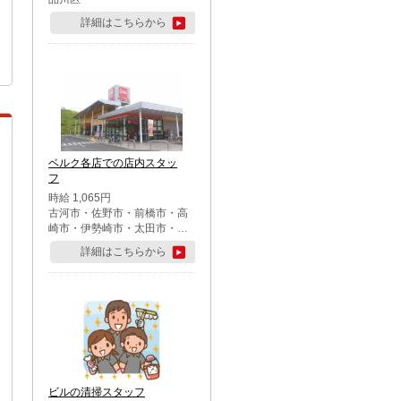
詳細はこちらから
ベルク各店での店内スタッ
フ
時給 1,065円
古河市・佐野市・前橋市・高
崎市・伊勢崎市・太田市・館
林市・藤岡市・大泉町・さい
詳細はこちらから
たま市北区・川越市・熊谷
市・行田市・秩父市・所沢
市・飯能市・東松山市・坂戸
市・鶴ケ島市・千葉市中央
区・市川市・松戸市・習志野
市・柏市・流山市・八千代
市・足立区・江戸川区・八王
子市・町田市
ビルの清掃スタッフ