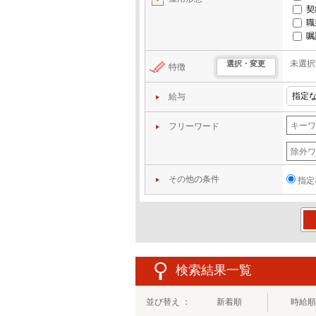
契
職
嘱
未選択
選択・変更
特徴
給与
フリーワード
その他の条件
指定
この
検索結果一覧
並び替え ：
新着順
時給順