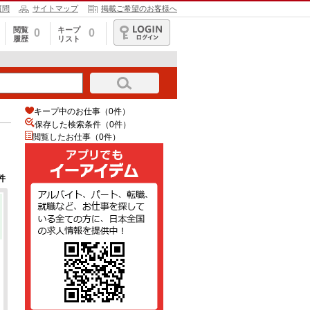
質問
サイトマップ
掲載ご希望のお客様へ
閲覧
キープ
0
0
履歴
リスト
ログイン
キープ中のお仕事（0件）
保存した検索条件（
0
件）
閲覧したお仕事（0件）
件