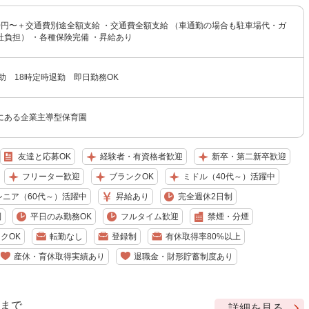
00円〜＋交通費別途全額支給 ・交通費全額支給 （車通勤の場合も駐車場代・ガ
社負担） ・各種保険完備 ・昇給あり
助 18時定時退勤 即日勤務OK
にある企業主導型保育園
友達と応募OK
経験者・有資格者歓迎
新卒・第二新卒歓迎
フリーター歓迎
ブランクOK
ミドル（40代～）活躍中
シニア（60代～）活躍中
昇給あり
完全週休2日制
制
平日のみ勤務OK
フルタイム歓迎
禁煙・分煙
クOK
転勤なし
登録制
有休取得率80%以上
産休・育休取得実績あり
退職金・財形貯蓄制度あり
9 まで
詳細を見る