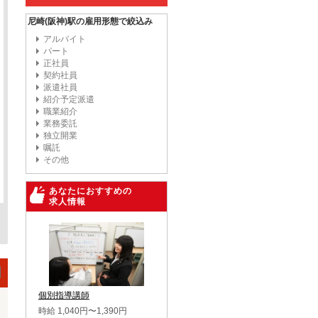
尼崎(阪神)駅の雇用形態で絞込み
アルバイト
パート
正社員
契約社員
派遣社員
紹介予定派遣
職業紹介
業務委託
独立開業
嘱託
その他
あなたにおすすめの
求人情報
個別指導講師
時給 1,040円〜1,390円