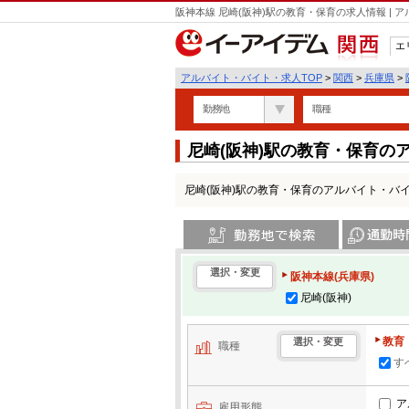
阪神本線 尼崎(阪神)駅の教育・保育の求人情報 |
エ
関西
アルバイト・バイト・求人TOP
>
関西
>
兵庫県
>
勤務地
職種
尼崎(阪神)駅の教育・保育の
尼崎(阪神)駅の教育・保育のアルバイト・バ
勤務地で検索
通勤時間・区
選択・変更
阪神本線(兵庫県)
尼崎(阪神)
教育
選択・変更
職種
す
ア
雇用形態