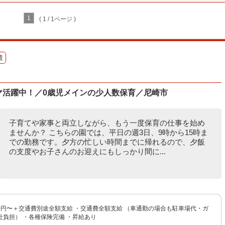
1
( 1 / 1ページ )
遣
ママ活躍中！／0歳児メインの少人数保育／尼崎市
子育てや家事と両立しながら、もう一度保育の仕事を始め
ませんか？ こちらの園では、平日の週3日、9時から15時ま
での勤務です。夕方の忙しい時間までに帰れるので、夕飯
の支度やお子さんのお迎えにもしっかり間に...
00円〜＋交通費別途全額支給 ・交通費全額支給 （車通勤の場合も駐車場代・ガ
社負担） ・各種保険完備 ・昇給あり