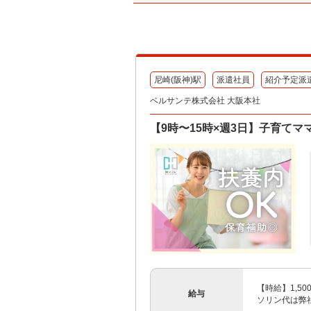
尼崎(阪神)駅
派遣社員
紹介予定派
ベルサンテ株式会社 大阪本社
【9時〜15時×週3日】子育て
【時給】1,5
給与
ソリン代は弊