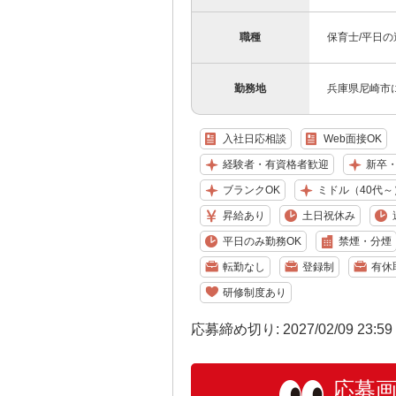
職種
保育士/平日の
勤務地
兵庫県尼崎市
入社日応相談
Web面接OK
経験者・有資格者歓迎
新卒
ブランクOK
ミドル（40代～
昇給あり
土日祝休み
平日のみ勤務OK
禁煙・分煙
転勤なし
登録制
有休
研修制度あり
応募締め切り: 2027/02/09 23:5
応募