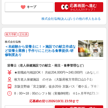
応募画面へ進む
キープ
かんたん3ステップ！
株式会社塩梅(あんばい)
の他の求人をみる
枚方市駅
正社員
株式会社塩梅
＜未経験から栄養士に！＞施設での献立作成な
ど栄養士業務 | 手作りにこだわる食事提供♪研
き
修制度あり
年
充
栄養士（老人保健施設での献立・発注・食事管理など）
入
ル
★前職給与相談OK！ 月給204,000円〜240,000円 （みな
躍
枚方老人保健施設 のぞみ （大阪府枚方市田口山1-7-1）
資
京阪交野線「宮之阪駅」徒歩20分 京阪バス「都ケ丘」下車7分 京
8：00〜18：00のシフト制（実働8時間） ※1ヶ月平均173.3時間
応募締め切り2026/10/31 23:59まで