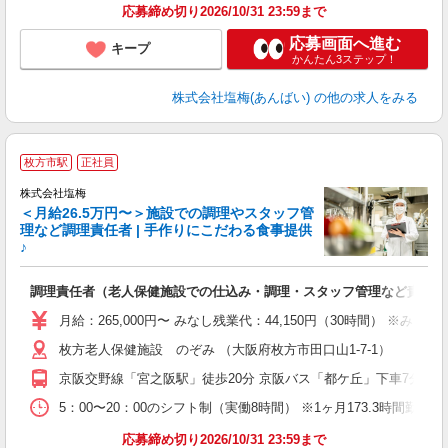
応募締め切り2026/10/31 23:59まで
応募画面へ進む
キープ
かんたん3ステップ！
株式会社塩梅(あんばい)
の他の求人をみる
枚方市駅
正社員
株式会社塩梅
＜月給26.5万円〜＞施設での調理やスタッフ管
理など調理責任者 | 手作りにこだわる食事提供
♪
さ
調理責任者（老人保健施設での仕込み・調理・スタッフ管理など責任者
入
（
月給：265,000円〜 みなし残業代：44,150円（30時間）
給
枚方老人保健施設 のぞみ （大阪府枚方市田口山1-7-1）
通
援
京阪交野線「宮之阪駅」徒歩20分 京阪バス「都ケ丘」下車7分 京
5：00〜20：00のシフト制（実働8時間） ※1ヶ月173.3時間勤
応募締め切り2026/10/31 23:59まで