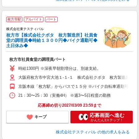
枚方市駅
アルバイト
パート
株式会社東テスティパル
枚方市【株式会社クボタ 枚方製造所】社員食
是
堂の調理員◆時給１３００円◆バイク通勤可◆
入
土日休み◆
中
方
枚方市社員食堂の調理員パート
交
時給1300円 ※深夜早朝割増分は、別途支給。
大阪府枚方市中宮大池１-１-１ 株式会社クボタ 枚方製造所
京阪本線「枚方駅」からバスで１５分 ※バイク自転車通勤可
21：30〜25：30（実働4H） ※週3〜5日程度の勤務
応募締め切り2027/03/09 23:59まで
応募画面へ進む
キープ
かんたん3ステップ！
株式会社テスティパル
の他の求人をみる