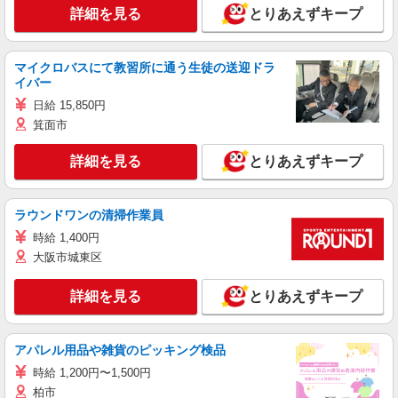
詳細を見る
とりあえずキープ
マイクロバスにて教習所に通う生徒の送迎ドラ
イバー
日給 15,850円
箕面市
詳細を見る
とりあえずキープ
ラウンドワンの清掃作業員
時給 1,400円
大阪市城東区
詳細を見る
とりあえずキープ
アパレル用品や雑貨のピッキング検品
時給 1,200円〜1,500円
柏市