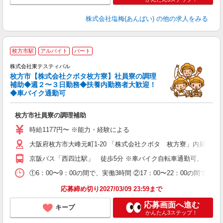
株式会社塩梅(あんばい)
の他の求人をみる
枚方市駅
アルバイト
パート
株式会社東テスティパル
枚方市【株式会社クボタ枚方寮】社員寮の調理
是
補助◆週２〜３日勤務◆扶養内勤務者大歓迎！
入
◆車バイク通勤可
中
O
枚方市社員寮の調理補助
内
与
時給1177円〜 ※能力・経験による
大阪府枚方市大峰元町1-20 「株式会社クボタ 枚方寮」内厨房
京阪バス「西四辻駅」 徒歩5分 ※車バイク自転車通勤可。
①6：00〜9：00の間で、実働3時間 ②17：00〜22：00の間で、
応募締め切り2027/03/09 23:59まで
応募画面へ進む
キープ
かんたん3ステップ！