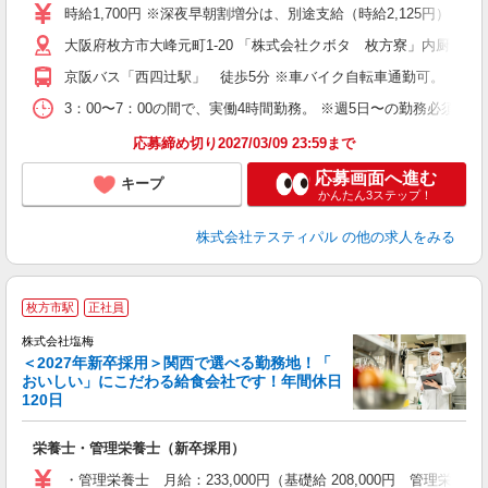
与
時給1,700円 ※深夜早朝割増分は、別途支給（時給2,125円）。
大阪府枚方市大峰元町1-20 「株式会社クボタ 枚方寮」内厨房
京阪バス「西四辻駅」 徒歩5分 ※車バイク自転車通勤可。
3：00〜7：00の間で、実働4時間勤務。 ※週5日〜の勤務必須。
応募締め切り2027/03/09 23:59まで
応募画面へ進む
キープ
かんたん3ステップ！
株式会社テスティパル
の他の求人をみる
枚方市駅
正社員
株式会社塩梅
＜2027年新卒採用＞関西で選べる勤務地！「
おいしい」にこだわる給食会社です！年間休日
120日
を
栄養士・管理栄養士（新卒採用）
新
上
・管理栄養士 月給：233,000円（基礎給 208,000円 管理栄養