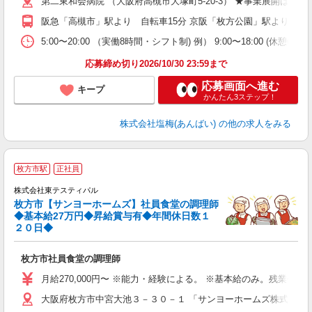
第二東和会病院 （大阪府高槻市大塚町5-20-3） ★事業展開
阪急「高槻市」駅より 自転車15分 京阪「枚方公園」駅より自転車
5:00〜20:00 （実働8時間・シフト制) 例） 9:00〜18:00 (休憩
応募締め切り2026/10/30 23:59まで
応募画面へ進む
キープ
かんたん3ステップ！
株式会社塩梅(あんばい)
の他の求人をみる
枚方市駅
正社員
株式会社東テスティパル
枚方市【サンヨーホームズ】社員食堂の調理師
是
◆基本給27万円◆昇給賞与有◆年間休日数１
入
２０日◆
中
O
枚方市社員食堂の調理師
内
与
月給270,000円〜 ※能力・経験による。 ※基本給のみ。残業代は
大阪府枚方市中宮大池３－３０－１ 「サンヨーホームズ株式会社