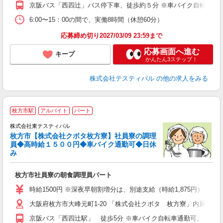
京阪バス「西四辻」バス停下車、徒歩約５分 ※車バイク自転車通
6:00〜15：00の間で、実働8時間（休憩60分）
応募締め切り2027/03/09 23:59まで
応募画面へ進む
キープ
かんたん3ステップ！
株式会社テスティパル
の他の求人をみる
枚方市駅
アルバイト
パート
株式会社東テスティパル
枚方市【株式会社クボタ枚方寮】社員寮の調理
是
員◆高時給１５００円◆車バイク通勤可◆日休
入
み
中
O
枚方市社員寮の朝食調理員パート
内
与
時給1500円 ※深夜早朝割増分は、別途支給（時給1,875円）。 ＜月収例＞
大阪府枚方市大峰元町1-20 「株式会社クボタ 枚方寮」内厨房
京阪バス「西四辻駅」 徒歩5分 ※車バイク自転車通勤可。