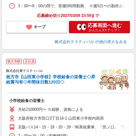
3：00〜8：00の間で、実働5時間勤務、 ※週5日〜の勤務必須。
応募締め切り2027/03/09 23:59まで
応募画面へ進む
キープ
かんたん3ステップ！
株式会社テスティパル
の他の求人をみる
枚方市駅
正社員
株式会社東テスティパル
枚方市【山田東小学校】学校給食の栄養士◇昇
是
給賞与有◇年間休日数120日◇
女
ア
上
小学校給食の栄養士
与
月給210000円〜 ※経験、資格による
大阪府枚方市田口3丁目16-1 山田東小学校内厨房
京阪バス14・15・18・20・29・96系統乗車、「田ノ口」「田ノ
7：00〜16：00（実働8時間）