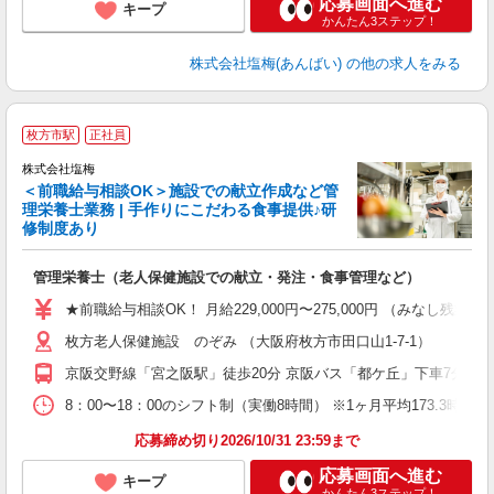
応募画面へ進む
キープ
かんたん3ステップ！
株式会社塩梅(あんばい)
の他の求人をみる
枚方市駅
正社員
株式会社塩梅
＜前職給与相談OK＞施設での献立作成など管
理栄養士業務 | 手作りにこだわる食事提供♪研
き
修制度あり
年
充
管理栄養士（老人保健施設での献立・発注・食事管理など）
入
ル
★前職給与相談OK！ 月給229,000円〜275,000円 （みなし
躍
枚方老人保健施設 のぞみ （大阪府枚方市田口山1-7-1）
り
京阪交野線「宮之阪駅」徒歩20分 京阪バス「都ケ丘」下車7分 京
8：00〜18：00のシフト制（実働8時間） ※1ヶ月平均173.3時間
応募締め切り2026/10/31 23:59まで
応募画面へ進む
キープ
かんたん3ステップ！