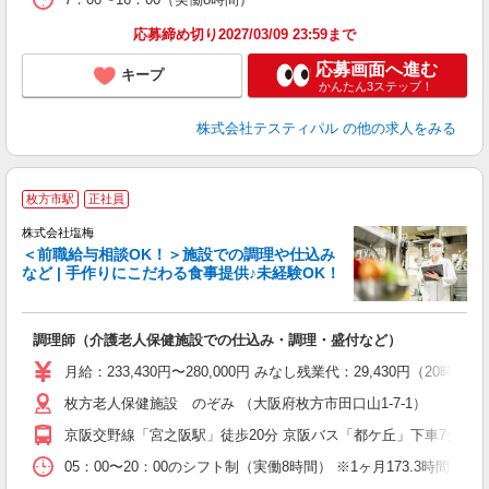
応募締め切り2027/03/09 23:59まで
応募画面へ進む
キープ
かんたん3ステップ！
株式会社テスティパル
の他の求人をみる
枚方市駅
正社員
株式会社塩梅
＜前職給与相談OK！＞施設での調理や仕込み
など | 手作りにこだわる食事提供♪未経験OK！
さ
調理師（介護老人保健施設での仕込み・調理・盛付など）
入
ル
月給：233,430円〜280,000円 みなし残業代：29,430
躍
枚方老人保健施設 のぞみ （大阪府枚方市田口山1-7-1）
通
援
京阪交野線「宮之阪駅」徒歩20分 京阪バス「都ケ丘」下車7分 京
05：00〜20：00のシフト制（実働8時間） ※1ヶ月173.3時間勤