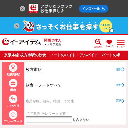
関西
の求人
▼エリア変更
京阪本線 枚方市駅の飲食・フードのバイト・アルバイト・パートの求
人情報一覧
枚方市駅
選択
勤務地/駅
飲食・フードすべて
選択
職種
雇用形態、給与、特徴、その他
選択
こだわり
を含まない
フリーワード