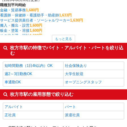
職種別平均時給
金融・貿易事務
1,680円
看護師・保健師・看護助手・助産師
1,633円
サービス提供責任者・ソーシャルワーカー
1,630円
搬入・搬出・設営
1,600円
板金・塗装・溶接
1,600円
その他介護・福祉
1,600円
もっと見る
フォークリフト
1,576円
製造・組立・加工
1,555円
枚方市駅の特徴でバイト・アルバイト・パートを絞り込
介護職・ヘルパー
1,529円
む
梱包・仕分け・ピッキング
1,523円
枚方市駅の他の職種の平均時給を見る
短時間勤務（1日4h以内）OK
社会保険あり
週2～3日勤務OK
大学生歓迎
車通勤OK
オープニングスタッフ
枚方市駅の雇用形態で絞り込む
アルバイト
パート
正社員
派遣社員