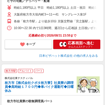
ピザの宅配／デリバリー・配達
未
ア
時給1,180円以上 平日 時給1,180円以上 土日・祝日 時給1,230
短
大阪府枚方市大垣内町3ー11ー41 サングレース泉1F
社
各線「枚方市駅」より徒歩10分 京阪交野線「宮之阪駅」より徒歩1
10:00〜22:30 内で1日3時間、週2日から応相談 土日祝いずれか必
応募締め切り2026/08/31 23:59まで
応募画面へ進む
キープ
かんたん3ステップ！
日本ピザハット株式会社
の他の求人をみる
枚方市駅
アルバイト
パート
株式会社東テスティパル
枚方市【株式会社クボタ枚方寮】社員寮の調理
是
員◆高時給１７００円◆車バイク通勤可◆日曜
入
休み
中
O
枚方市社員寮の朝食調理員パート
内