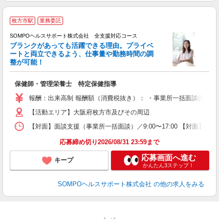
枚方市駅
業務委託
SOMPOヘルスサポート株式会社 全支援対応コース
ブランクがあっても活躍できる理由。プライベ
ートと両立できるよう、仕事量や勤務時間の調
整が可能！
支
保健師・管理栄養士 特定保健指導
報酬：出来高制 報酬額（消費税抜き）： ・事業所一括面談(対面) 1日：
【活動エリア】大阪府枚方市及びその周辺
【対面】面談支援（事業所一括面談）／9:00〜17:00 【対面】面
応募締め切り2026/08/31 23:59まで
応募画面へ進む
キープ
かんたん3ステップ！
SOMPOヘルスサポート株式会社
の他の求人をみる