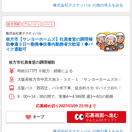
株式会社テスティパル
の他の求人をみる
枚方市駅
アルバイト
パート
株式会社東テスティパル
枚方市【サンヨーホームズ】社員食堂の調理補
是
助◆週３日〜勤務◆扶養内勤務者大歓迎！◆バ
入
イク通勤可
中
O
枚方市社員食堂の調理補助
内
与
時給1177円 ※能力・経験による
大阪府枚方市中宮大池３－３０－１ 「サンヨーホームズ株式会社
京阪バス「西四辻」バス停下車、徒歩約５分 ※バイク自転車通勤
9：00〜14：30の間で、実働4〜4.5時間 週3〜4日の勤務
応募締め切り2027/03/09 23:59まで
応募画面へ進む
キープ
かんたん3ステップ！
株式会社テスティパル
の他の求人をみる