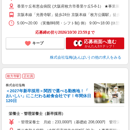
香里ケ丘有恵会病院 (大阪府枚方市香里ケ丘5-8-1） ★事業
京阪本線「光善寺駅」徒歩24分 京阪本線「枚方公園駅」徒歩26
5:00〜20:00 （実働8時間・シフト制) 例） 9:00〜18:00 (休憩
応募締め切り2026/10/30 23:59まで
応募画面へ進む
キープ
かんたん3ステップ！
株式会社塩梅(あんばい)
の他の求人をみる
枚方市駅
正社員
株式会社塩梅
＜2027年新卒採用＞関西で選べる勤務地！「
おいしい」にこだわる給食会社です！年間休日
120日
を
栄養士・管理栄養士（新卒採用）
新
上
・管理栄養士 月給：233,000円（基礎給 208,000円 管理栄養