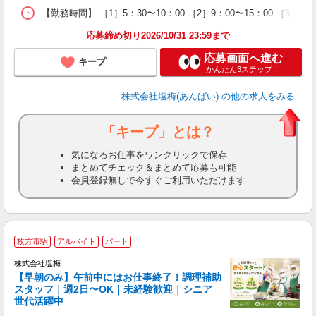
【勤務時間】 ［1］5：30〜10：00 ［2］9：00〜15：00 ［3
応募締め切り2026/10/31 23:59まで
応募画面へ進む
キープ
かんたん3ステップ！
株式会社塩梅(あんばい)
の他の求人をみる
「キープ」とは？
気になるお仕事をワンクリックで保存
まとめてチェック＆まとめて応募も可能
会員登録無しで今すぐご利用いただけます
■
枚方市駅
アルバイト
パート
株式会社塩梅
【早朝のみ】午前中にはお仕事終了！調理補助
スタッフ｜週2日〜OK｜未経験歓迎｜シニア
世代活躍中