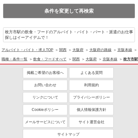
条件を変更して再検索
枚方市駅の飲食・フードのアルバイト・バイト・パート・派遣のお仕事
探しはイーアイデムで！
アルバイト・バイト・求人TOP
関西
大阪府
大阪府の路線
京阪本線
職種・条件一覧
飲食・フードすべて
関西
大阪府
京阪本線
枚方市駅
掲載ご希望のお客様へ
よくある質問
お問い合わせ
利用規約
リンクについて
プライバシーポリシー
Cookieポリシー
個人情報保護方針
メールサービスについて
サイト運営会社
サイトマップ