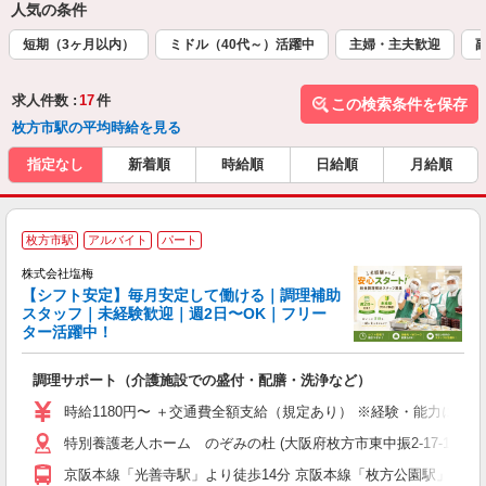
人気の条件
短期（3ヶ月以内）
ミドル（40代～）活躍中
主婦・主夫歓迎
求人件数 :
17
件
この検索条件を保存
枚方市駅の平均時給を見る
指定なし
新着順
時給順
日給順
月給順
■
枚方市駅
アルバイト
パート
株式会社塩梅
【シフト安定】毎月安定して働ける｜調理補助
スタッフ｜未経験歓迎｜週2日〜OK｜フリー
ター活躍中！
務
調理サポート（介護施設での盛付・配膳・洗浄など）
入
二
時給1180円〜 ＋交通費全額支給（規定あり） ※経験・能力によ
ラ
特別養護老人ホーム のぞみの杜 (大阪府枚方市東中振2-17-13)
3
扶
京阪本線「光善寺駅」より徒歩14分 京阪本線「枚方公園駅」より自
あ