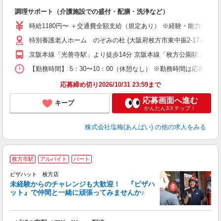
た
調理サポート（介護施設での盛付・配膳・洗浄など）
女
時給1180円〜 ＋交通費全額支給（規定あり） ※経験・能力によ
ド
特別養護老人ホーム のぞみの杜 (大阪府枚方市東中振2-17-13)
煙
副
京阪本線「光善寺駅」より徒歩14分 京阪本線「枚方公園駅」より自
【勤務時間】 5：30〜10：00（休憩なし） ※勤務時間は応相談
応募締め切り2026/10/31 23:59まで
応募画面へ進む
キープ
かんたん3ステップ！
株式会社塩梅(あんばい)
の他の求人をみる
枚方市駅
アルバイト
パート
ピザハット 枚方店
未経験からのチャレンジも大歓迎！ 『ピザハ
ット』で仲間と一緒に頑張ってみませんか♪
続