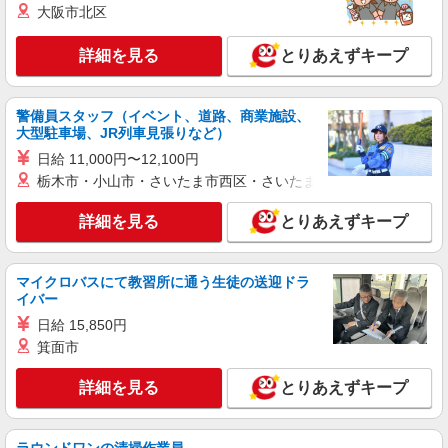
大阪市北区
アルバイト
パート
ジョリーパスタ 枚方招提店
詳細を見る
とりあえずキープ
キッチン（フード）スタッフ
時給1230円 ※22:00以降は時給1538円 ※高校
生時給1190円 ※労働組合費あり（基本時給×月間
警備員スタッフ（イベント、道路、商業施設、
時間数×1.8％） ■土日・祝手当 土日・祝は時給＋
大型駐車場、JR列車見張りなど）
大阪府枚方市招提北町1-2231-1
50円
日給 11,000円〜12,100円
栃木市・小山市・さいたま市西区・さいたま市岩槻区・久喜市・
詳細を見る
キープ
詳細を見る
とりあえずキープ
アルバイト
パート
肉問屋 肉丸商店
フードコートの店舗でのホール・キッチンスタ
マイクロバスにて教習所に通う生徒の送迎ドラ
ッフ
イバー
アルバイト・パート：時給1,180円〜 ※給与幅
日給 15,850円
は能力により異なる ※試用期間1か月は同条件 ※
箕面市
経験・能力により優遇します。
大阪府枚方市楠葉花園町15-1 くずはモー
ル 本館ミドリノモール1F
詳細を見る
とりあえずキープ
詳細を見る
キープ