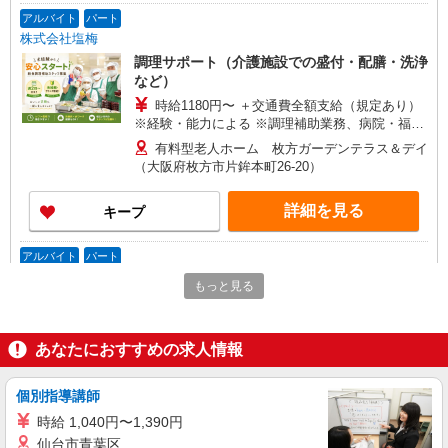
アルバイト
パート
株式会社塩梅
調理サポート（介護施設での盛付・配膳・洗浄
など）
時給1180円〜 ＋交通費全額支給（規定あり）
※経験・能力による ※調理補助業務、病院・福祉
施設経験者歓迎！
有料型老人ホーム 枚方ガーデンテラス＆デイ
（大阪府枚方市片鉾本町26-20）
詳細を見る
キープ
アルバイト
パート
株式会社塩梅
もっと見る
調理サポート（介護施設での盛付・配膳・洗浄
など）
時給1180円〜 ＋交通費全額支給（規定あり）
あなたにおすすめの求人情報
※経験・能力による ※調理補助業務、病院・福祉
施設経験者歓迎！
特別養護老人ホーム のぞみの杜 (大阪府枚方
個別指導講師
市東中振2-17-13)
時給 1,040円〜1,390円
仙台市青葉区