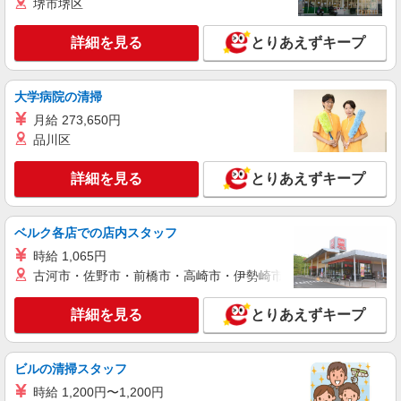
堺市堺区
正社員
詳細を見る
とりあえずキープ
コンパスグループ・ジャパン株式会社 21741_f
調理師【正社員】
月給25万円〜27万円 試用期間中 月給25万円〜
大学病院の清掃
27万円(試用期間3ヶ月) 残業が発生した場合、残業
月給 273,650円
代を1分単位で別途支給します。 ※給与は経験や
コマツ大阪工場 従業員食堂 （大阪府枚方市
品川区
前職給与に応じて決定します。
上野3-1-1）
詳細を見る
とりあえずキープ
詳細を見る
キープ
アルバイト
パート
ベルク各店での店内スタッフ
コンパスグループ・ジャパン株式会社 21741_p
時給 1,065円
調理補助【アルバイト・パート】
古河市・佐野市・前橋市・高崎市・伊勢崎市・太田市・館林市・
時給1,177円以上 試用期間中 時給1,177円以上
(試用期間2ヶ月) 残業が発生した場合、残業代を1
詳細を見る
とりあえずキープ
分単位で別途支給します。
コマツ大阪工場 従業員食堂 （大阪府枚方市
上野3-1-1）
ビルの清掃スタッフ
詳細を見る
キープ
時給 1,200円〜1,200円