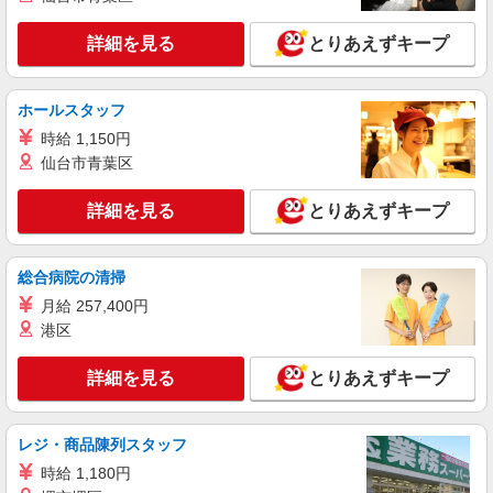
詳細を見る
キープ
詳細を見る
とりあえずキープ
アルバイト
パート
コンパスグループ・ジャパン株式会社 21741_p
調理員【アルバイト・パート】
ホールスタッフ
時給1,300円以上 試用期間中 時給1,300円以上
時給 1,150円
(試用期間2ヶ月) 残業が発生した場合、残業代を1
仙台市青葉区
分単位で別途支給します。
コマツ大阪工場 従業員食堂 （大阪府枚方市
上野3-1-1）
詳細を見る
とりあえずキープ
詳細を見る
キープ
総合病院の清掃
アルバイト
パート
月給 257,400円
コンパスグループ・ジャパン株式会社 21741_p
港区
調理師【アルバイト・パート】
時給1,530円以上 試用期間中 時給1,530円以上
詳細を見る
とりあえずキープ
(試用期間2ヶ月) 残業が発生した場合、残業代を1
分単位で別途支給します。
コマツ大阪工場 従業員食堂 （大阪府枚方市
上野3-1-1）
レジ・商品陳列スタッフ
時給 1,180円
詳細を見る
キープ