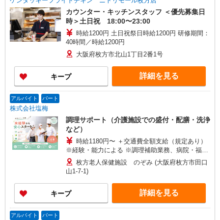
ケンタッキーフライドチキン ニトリモール枚方店
カウンター・キッチンスタッフ ＜優先募集日
時＞土日祝 18:00〜23:00
時給1200円 土日祝祭日時給1200円 研修期間：
40時間／時給1200円
大阪府枚方市北山1丁目2番1号
詳細を見る
キープ
アルバイト
パート
株式会社塩梅
調理サポート（介護施設での盛付・配膳・洗浄
など）
時給1180円〜 ＋交通費全額支給（規定あり）
※経験・能力による ※調理補助業務、病院・福祉
施設経験者歓迎！ 【月収例】 週2日（1日4.5h）勤
枚方老人保健施設 のぞみ (大阪府枚方市田口
務の場合 時給1,180円 × 4.5h × 月8日 = 月収 約
山1-7-1)
42,480円 週4日（1日5.5h）勤務の場合 時給
1,180円 × 5.5h × 月16日 = 月収 約103,840円
詳細を見る
キープ
アルバイト
パート