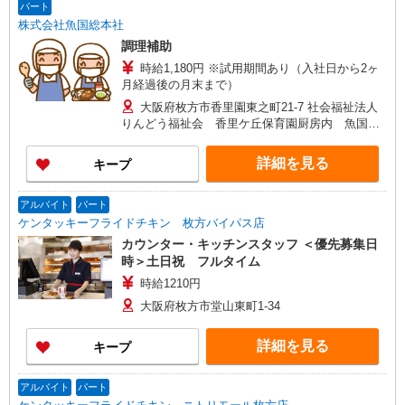
パート
株式会社魚国総本社
調理補助
時給1,180円 ※試用期間あり（入社日から2ヶ
月経過後の月末まで）
大阪府枚方市香里園東之町21-7 社会福祉法人
りんどう福祉会 香里ケ丘保育園厨房内 魚国総
本社事業所
詳細を見る
キープ
アルバイト
パート
ケンタッキーフライドチキン 枚方バイパス店
カウンター・キッチンスタッフ ＜優先募集日
時＞土日祝 フルタイム
時給1210円
大阪府枚方市堂山東町1-34
詳細を見る
キープ
アルバイト
パート