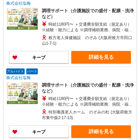
株式会社塩梅
調理サポート（介護施設での盛付・配膳・洗浄
など）
時給1180円〜 ＋交通費全額支給（規定あり）
※経験・能力による ※調理補助業務、病院・福祉
施設経験者歓迎！ 【月収例】 週2日（1日4.5h）勤
枚方老人保健施設 のぞみ (大阪府枚方市田口
務の場合 時給1,180円 × 4.5h × 月8日 = 月収 約
山1-7-1)
42,480円 週4日（1日5.5h）勤務の場合 時給
1,180円 × 5.5h × 月16日 = 月収 約103,840円
詳細を見る
キープ
アルバイト
パート
株式会社塩梅
調理サポート（介護施設での盛付・配膳・洗浄
など）
時給1180円〜 ＋交通費全額支給（規定あり）
※経験・能力による ※調理補助業務、病院・福祉
施設経験者歓迎！
特別養護老人ホーム のぞみの杜 (大阪府枚方
市東中振2-17-13)
詳細を見る
キープ