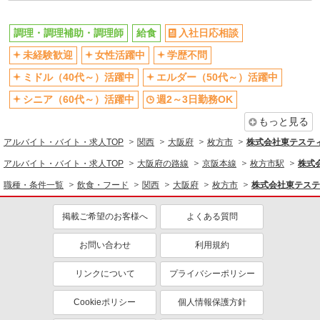
飲食・フード
調理・調理補助・調理師
調理・調理補助・調理師
給食
入社日応相談
未経験歓迎
女性活躍中
学歴不問
同じ特徴から求人を探す
ミドル（40代～）活躍中
エルダー（50代～）活躍中
未経験歓迎
ミドル（40代～）活躍中
シニア（60代～）活躍中
週2～3日勤務OK
週2～3日勤務OK
車通勤OK
もっと見る
扶養内勤務OK
交通費支給
アルバイト・バイト・求人TOP
社会保険あり
関西
産休・育休取得実績あり
大阪府
枚方市
株式会社東テステ
アルバイト・バイト・求人TOP
大阪府の路線
京阪本線
枚方市駅
株式
職種・条件一覧
飲食・フード
関西
大阪府
枚方市
株式会社東テステ
掲載ご希望のお客様へ
よくある質問
お問い合わせ
利用規約
リンクについて
プライバシーポリシー
Cookieポリシー
個人情報保護方針