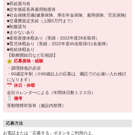
■昇給賞与有
■定年後延長再雇用制度有
■社会保険完備(健康保険、厚生年金保険、雇用保険、労災保険)
■交通費規定支給（上限5万円まで）
■制服貸与
■まかないあり
■産前産後休暇あり（実績：2022年度28名取得）
■育児休暇あり（実績：2022年度45名取得/11名復帰）
■有給休暇あり
【勤務開始日など応相談】
応募資格・経験
・調理師免許必須
・60歳定年制（※60歳以上の応募は、嘱託でのお雇い入れ検討
になります）
休日・休暇
会社カレンダーによる（年間休日数１２０日）
備考
受動喫煙対策有（施設内禁煙）
応募方法
お電話または「応募する」ボタンをご利用の上、