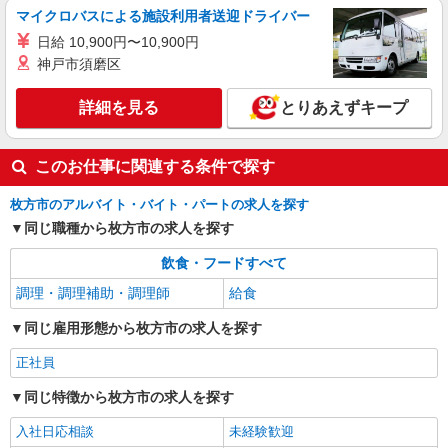
TUTU crepes
マイクロバスによる施設利用者送迎ドライバー
クレープ・ドリンクの製造販売
日給 10,900円〜10,900円
アルバイト・パート：時給1,180円〜
神戸市須磨区
大阪府枚方市楠葉花園町15-1 くずはモー
ル 南館ヒカリノモール2F
詳細を見る
とりあえずキープ
詳細を見る
キープ
このお仕事に関連する条件で探す
枚方市のアルバイト・バイト・パートの求人を探す
同じ職種から枚方市の求人を探す
飲食・フードすべて
調理・調理補助・調理師
給食
同じ雇用形態から枚方市の求人を探す
正社員
同じ特徴から枚方市の求人を探す
入社日応相談
未経験歓迎