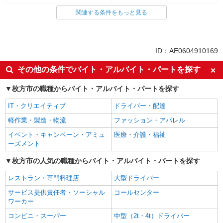
関連する条件をもっと見る
同じ雇用形態から枚方市駅の求人を探す
正社員
同じ特徴から枚方市駅の求人を探す
ID：AE0604910169
入社日応相談
未経験歓迎
その他の条件でバイト・アルバイト・パートを探す
女性活躍中
学歴不問
枚方市の職種からバイト・アルバイト・パートを探す
ミドル（40代～）活躍中
エルダー（50代～）活躍中
IT・クリエイティブ
ドライバー・配達
シニア（60代～）活躍中
週2～3日勤務OK
軽作業・製造・物流
ファッション・アパレル
早朝
朝
イベント・キャンペーン・アミュ
医療・介護・福祉
禁煙・分煙
車通勤OK
ーズメント
バイク通勤OK
自転車通勤OK
枚方市の人気の職種からバイト・アルバイト・パートを探す
扶養内勤務OK
交通費支給
レストラン・専門料理店
大型ドライバー
社会保険あり
産休・育休取得実績あり
サービス提供責任者・ソーシャル
コールセンター
制服貸与
ワーカー
同じ職種から求人を探す
コンビニ・スーパー
中型（2t・4t）ドライバー