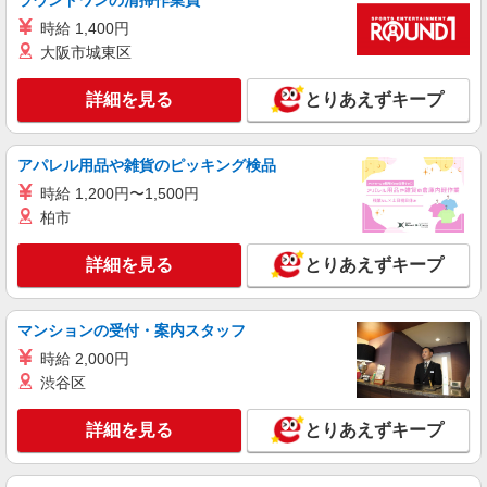
ラウンドワンの清掃作業員
アルバイト
パート
時給 1,400円
すき家 1国枚方北中振店
大阪市城東区
すき家の店舗スタッフ（接客・調理・清掃な
ど）
詳細を見る
とりあえずキープ
時給1,230円 ※22:00〜翌5:00：時給1,538円 ※
高校生時給1,177円 ※早朝手当（5:00〜9:00）時給
＋150円
大阪府枚方市北中振4-10-5
アパレル用品や雑貨のピッキング検品
時給 1,200円〜1,500円
詳細を見る
キープ
柏市
アルバイト
パート
詳細を見る
とりあえずキープ
丸亀製麺
讃岐うどん専門店の接客・調理スタッフ
マンションの受付・案内スタッフ
アルバイト・パート：時給1,200円〜
時給 2,000円
大阪府枚方市楠葉花園町15-1 くずはモー
ル 本館フードコート1F
渋谷区
詳細を見る
キープ
詳細を見る
とりあえずキープ
アルバイト
パート