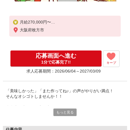
月給270,000円〜
※能力・経験による。
大阪府枚方市
※基本給のみ。残業代は別途支給。
応募画面へ進む
1分で応募完了!!
キープ
求人応募期間：2026/06/04～2027/03/09
「美味しかった」「また作ってね♪」の声がやりがい満点！
そんなオシゴトしませんか！！
◆食事で支える健康と幸せ！
もっと見る
◆２０代、３０代、４０代、５０代、６０代の方や主婦の方も活
躍中！
◆長く安定して働ける職場です！
仕事内容