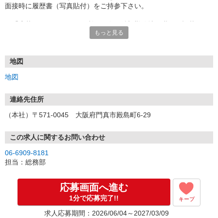
面接時に履歴書（写真貼付）をご持参下さい。
※「応募する」ボタンをご利用の際は希望勤務地・職種を記載して
もっと見る
下さい。
※お電話の際は希望勤務地、職種連絡先もお伝え下さい。
※応募書類は返却致しません。
（お電話での受付は平日9:00〜17:30となります）
地図
地図
連絡先住所
（本社）〒571-0045 大阪府門真市殿島町6-29
この求人に関するお問い合わせ
06-6909-8181
担当：総務部
応募画面へ進む
1分で応募完了!!
キープ
求人応募期間：2026/06/04～2027/03/09