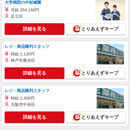
大学病院の中材滅菌
津の田ミート＆カリー
月給 254,160円
レジ、調理補助等
足立区
アルバイト・パート：基本給：時給1,200円〜
1,300円 ※試用期間100時間は時給1,177円
詳細を見る
とりあえずキープ
大阪府枚方市楠葉花園町15-1 くずはモー
ル 本館フードコート1F
レジ・商品陳列スタッフ
詳細を見る
キープ
時給 1,120円
神戸市垂水区
アルバイト
パート
しゃぶ菜
詳細を見る
とりあえずキープ
ホール・キッチンスタッフ
アルバイト・パート：時給1,180円〜 ※試用期
間は同条件 ★土日祝、また繁忙期（正月・GWな
レジ・商品陳列スタッフ
ど）加給あり
大阪府枚方市楠葉花園町15-1 くずはモー
時給 1,300円
ル 本館ダイニングストリート1F
大阪市中央区
詳細を見る
キープ
詳細を見る
とりあえずキープ
アルバイト
パート