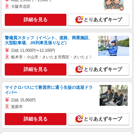
大阪市北区
詳細を見る
とりあえずキープ
警備員スタッフ（イベント、道路、商業施設、
大型駐車場、JR列車見張りなど）
日給 11,000円〜12,100円
栃木市・小山市・さいたま市西区・さいたま市岩槻区・久喜市・蓮田
詳細を見る
とりあえずキープ
マイクロバスにて教習所に通う生徒の送迎ドラ
イバー
日給 15,850円
箕面市
詳細を見る
とりあえずキープ