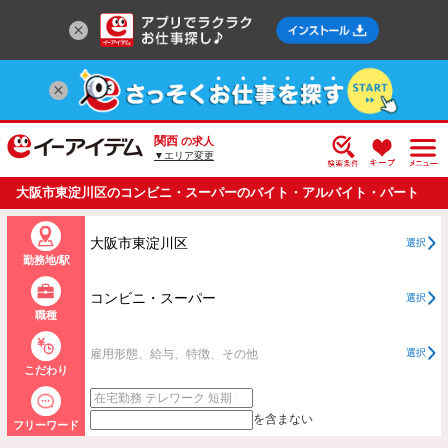
関西
の求人
▼エリア変更
大阪市東淀川区のコンビニ・スーパーのバイト・アルバイト・パート
の求人情報一覧
大阪市東淀川区
選択
勤務地/駅
コンビニ・スーパー
選択
職種
雇用形態、給与、特徴、その他
選択
こだわり
を含まない
フリーワード