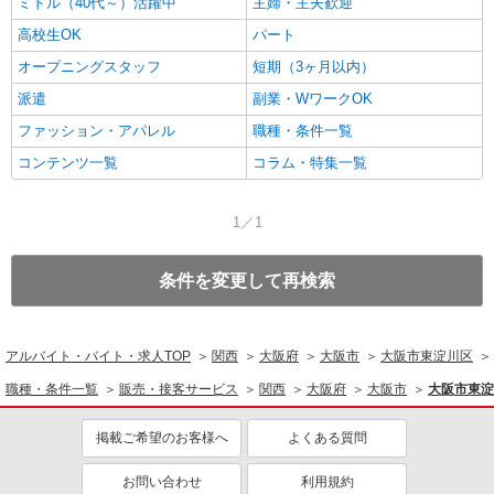
ミドル（40代～）活躍中
主婦・主夫歓迎
高校生OK
パート
オープニングスタッフ
短期（3ヶ月以内）
派遣
副業・WワークOK
ファッション・アパレル
職種・条件一覧
コンテンツ一覧
コラム・特集一覧
1／1
条件を変更して再検索
アルバイト・バイト・求人TOP
関西
大阪府
大阪市
大阪市東淀川区
職種・条件一覧
販売・接客サービス
関西
大阪府
大阪市
大阪市東淀
掲載ご希望のお客様へ
よくある質問
お問い合わせ
利用規約