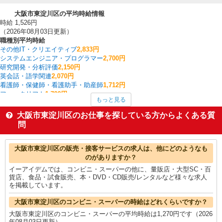
大阪市東淀川区の平均時給情報
時給 1,526円
（2026年08月03日更新）
職種別平均時給
その他IT・クリエイティブ
2,833円
システムエンジニア・プログラマー
2,700円
研究開発・分析評価
2,150円
英会話・語学関連
2,070円
看護師・保健師・看護助手・助産師
1,712円
フォークリフト
1,700円
もっと見る
受付・秘書
1,677円
経理・人事・労務・総務・法務
1,650円
大阪市東淀川区のお仕事を探している方からよくある質
介護職・ヘルパー
1,553円
問
板金・塗装・溶接
1,550円
大阪市東淀川区の他の職種の平均時給を見る
大阪市東淀川区の販売・接客サービスの求人は、他にどのようなも
のがありますか？
イーアイデムでは、コンビニ・スーパーの他に、量販店・大型SC・百
貨店、食品・試食販売、本・DVD・CD販売/レンタルなど様々な求人
を掲載しています。
大阪市東淀川区のコンビニ・スーパーの時給はどれくらいですか？
大阪市東淀川区のコンビニ・スーパーの平均時給は1,270円です（2026
年08月03日更新）。