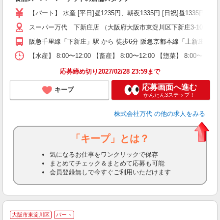
（
【パート】 水産 [平日]昼1235円、朝夜1335円 [日祝]昼1335円、朝夜1
シ
務
スーパー万代 下新庄店 （大阪府大阪市東淀川区下新庄3-10-22）
阪急千里線「下新庄」駅 から 徒歩6分 阪急京都本線「上新庄」駅 か
【水産】 8:00〜12:00 【畜産】 8:00〜12:00 【惣菜】 8:00〜1
応募締め切り2027/02/28 23:59まで
応募画面へ進む
キープ
かんたん3ステップ！
株式会社万代
の他の求人をみる
「キープ」とは？
気になるお仕事をワンクリックで保存
まとめてチェック＆まとめて応募も可能
会員登録無しで今すぐご利用いただけます
大阪市東淀川区
パート