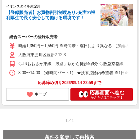
イオンスタイル東淀川
賞
【登録販売者】お買物割引制度あり♪充実の福
☆
利厚生で長く安心して働ける環境です！
け
入
総合スーパーの登録販売者
主
時給1,350円〜1,550円 ※時間帯・曜日により異なる 【加給の詳細】 
ル
大阪府東淀川区豊新2-12-3
度
◇JRおおさか東線「淡路」駅から徒歩約9分 ◇阪急京都線「上新
8:00〜14:00 ［短時間パート1］ ★扶養控除内希望者 ※1
応募締め切り2026/09/14 23:59まで
応募画面へ進む
キープ
かんたん3ステップ！
1／1
条件を変更して再検索