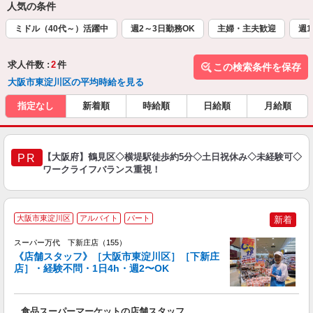
人気の条件
ミドル（40代～）活躍中
週2～3日勤務OK
主婦・主夫歓迎
週1
求人件数 :
2
件
この検索条件を保存
大阪市東淀川区の平均時給を見る
指定なし
新着順
時給順
日給順
月給順
【大阪府】鶴見区◇横堤駅徒歩約5分◇土日祝休み◇未経験可◇
PR
ワークライフバランス重視！
大阪市東淀川区
アルバイト
パート
新着
スーパー万代 下新庄店（155）
《店舗スタッフ》［大阪市東淀川区］［下新庄
店］・経験不問・1日4h・週2〜OK
く
入
食品スーパーマーケットの店舗スタッフ
活