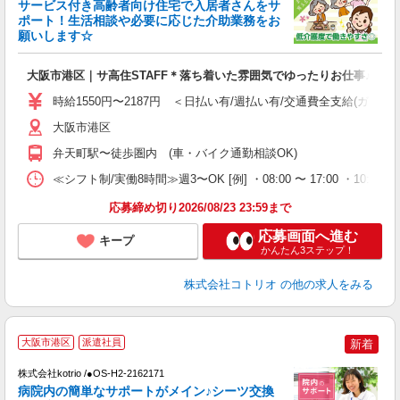
サービス付き高齢者向け住宅で入居者さんをサ
女
ポート！生活相談や必要に応じた介助業務をお
ド
願いします☆
活
ル
大阪市港区｜サ高住STAFF＊落ち着いた雰囲気でゆったりお仕事♪
自
時給1550円〜2187円 ＜日払い有/週払い有/交通費全支給(ガソリ
役
大阪市港区
弁天町駅〜徒歩圏内 (車・バイク通勤相談OK)
≪シフト制/実働8時間≫週3〜OK [例] ・08:00 〜 17:00 ・10:00
応募締め切り2026/08/23 23:59まで
応募画面へ進む
キープ
かんたん3ステップ！
株式会社コトリオ
の他の求人をみる
2
大阪市港区
派遣社員
新着
株式会社kotrio /●OS-H2-2162171
女
病院内の簡単なサポートがメイン♪シーツ交換
ド