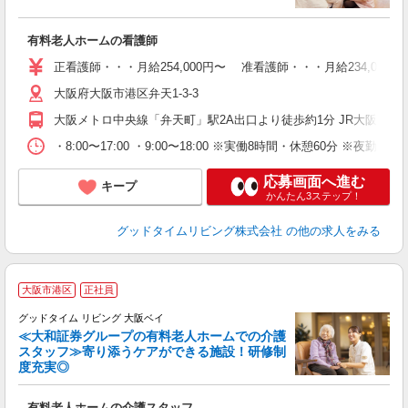
か
有料老人ホームの看護師
ボ
フ
正看護師・・・月給254,000円〜 准看護師・・・月給234,0
大阪府大阪市港区弁天1-3-3
あ
大阪メトロ中央線「弁天町」駅2A出口より徒歩約1分 JR大阪環
・8:00〜17:00 ・9:00〜18:00 ※実働8時間・休憩60分 
応募画面へ進む
キープ
かんたん3ステップ！
グッドタイムリビング株式会社
の他の求人をみる
大阪市港区
正社員
グッドタイム リビング 大阪ベイ
≪大和証券グループの有料老人ホームでの介護
スタッフ≫寄り添うケアができる施設！研修制
度充実◎
心
有料老人ホームの介護スタッフ