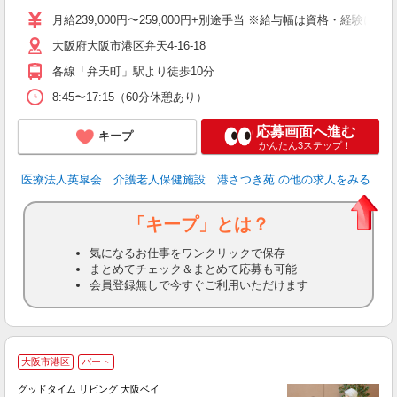
性
月給239,000円〜259,000円+別途手当 ※給与幅は資格・経験によ
ダ
大阪府大阪市港区弁天4-16-18
あ
各線「弁天町」駅より徒歩10分
8:45〜17:15（60分休憩あり）
応募画面へ進む
キープ
かんたん3ステップ！
医療法人英皐会 介護老人保健施設 港さつき苑
の他の求人をみる
「キープ」とは？
気になるお仕事をワンクリックで保存
まとめてチェック＆まとめて応募も可能
会員登録無しで今すぐご利用いただけます
大阪市港区
パート
グッドタイム リビング 大阪ベイ