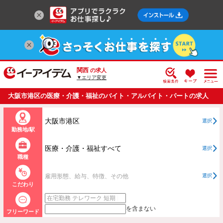
関西
の求人
▼エリア変更
大阪市港区の医療・介護・福祉のバイト・アルバイト・パートの求人
情報一覧
大阪市港区
選択
勤務地/駅
医療・介護・福祉すべて
選択
職種
雇用形態、給与、特徴、その他
選択
こだわり
を含まない
フリーワード