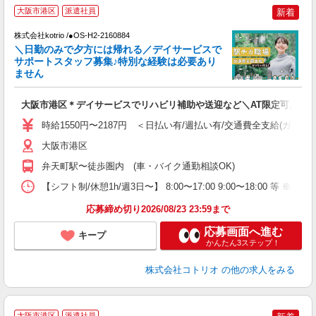
大阪市港区
派遣社員
新着
仕
株式会社kotrio /●OS-H2-2160884
女
＼日勤のみで夕方には帰れる／デイサービスで
ド
サポートスタッフ募集♪特別な経験は必要あり
活
ません
ル
自
大阪市港区＊デイサービスでリハビリ補助や送迎など＼AT限定可／
役
時給1550円〜2187円 ＜日払い有/週払い有/交通費全支給(ガソリ
大阪市港区
弁天町駅〜徒歩圏内 (車・バイク通勤相談OK)
【シフト制/休憩1h/週3日〜】 8:00〜17:00 9:00〜18:00 等 ※残業
応募締め切り2026/08/23 23:59まで
応募画面へ進む
キープ
かんたん3ステップ！
株式会社コトリオ
の他の求人をみる
大阪市港区
派遣社員