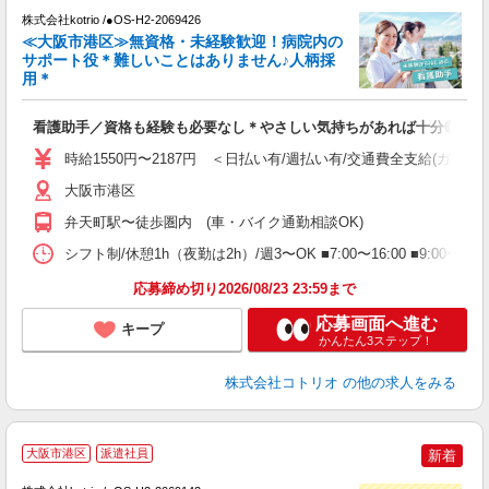
株式会社kotrio /●OS-H2-2069426
女
≪大阪市港区≫無資格・未経験歓迎！病院内の
ド
サポート役＊難しいことはありません♪人柄採
活
用＊
ル
自
看護助手／資格も経験も必要なし＊やさしい気持ちがあれば十分◎
役
時給1550円〜2187円 ＜日払い有/週払い有/交通費全支給(ガソリ
大阪市港区
弁天町駅〜徒歩圏内 (車・バイク通勤相談OK)
シフト制/休憩1h（夜勤は2h）/週3〜OK ■7:00〜16:00 ■9:00〜1
応募締め切り2026/08/23 23:59まで
応募画面へ進む
キープ
かんたん3ステップ！
株式会社コトリオ
の他の求人をみる
・
大阪市港区
派遣社員
新着
中
月