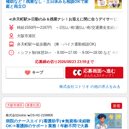
補助など！残業なし・土日休みも相談OKで家
活
庭と両立◎
ル
自
≪弁天町駅≫日勤のみ＆残業ナシ！お迎えに間に合うデイサービス
役
時給1550円〜2187円 ＜日払い有/週払い有/交通費全支給(ガソリ
大阪市港区
弁天町駅〜徒歩圏内 (車・バイク通勤相談OK)
＜シフト制/休憩1h＞ ・8:00〜17:00 ・9:00〜18:00 など ※残業
応募締め切り2026/08/23 23:59まで
応募画面へ進む
キープ
かんたん3ステップ！
株式会社コトリオ
の他の求人をみる
2
大阪市港区
派遣社員
新着
不
株式会社kotrio /●OS-H2-2158805
女
病院のナースエイド(看護助手)★無資格/未経験
ド
OK⇒看護師のサポート業務！年齢不問で大募
活