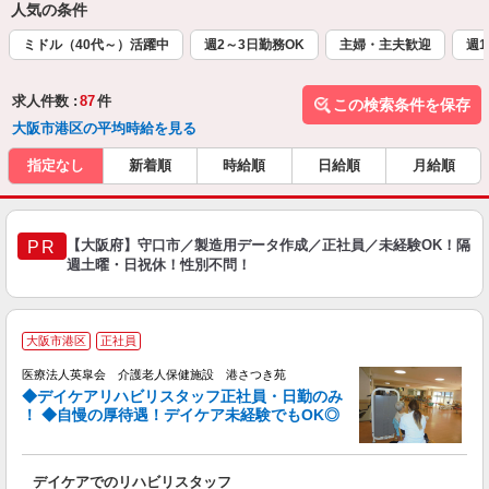
人気の条件
ミドル（40代～）活躍中
週2～3日勤務OK
主婦・主夫歓迎
週1
求人件数 :
87
件
この検索条件を保存
大阪市港区の平均時給を見る
指定なし
新着順
時給順
日給順
月給順
【大阪府】守口市／製造用データ作成／正社員／未経験OK！隔
PR
週土曜・日祝休！性別不問！
大阪市港区
正社員
働
医療法人英皐会 介護老人保健施設 港さつき苑
◆デイケアリハビリスタッフ正社員・日勤のみ
！ ◆自慢の厚待遇！デイケア未経験でもOK◎
い
デイケアでのリハビリスタッフ
入