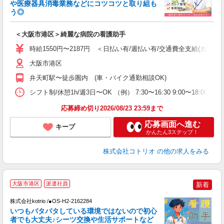
や医療器具消毒業務などにコツコツと取り組も
活
う◎
ル
自
＜大阪市港区＞綺麗な病院の看護助手
役
時給1550円〜2187円 ＜日払い有/週払い有/交通費全支給(ガソリ
大阪市港区
弁天町駅〜徒歩圏内 (車・バイク通勤相談OK)
シフト制/休憩1h/週3日〜OK （例） 7:30〜16:30 9:00〜18:00 
応募締め切り2026/08/23 23:59まで
応募画面へ進む
キープ
かんたん3ステップ！
株式会社コトリオ
の他の求人をみる
大阪市港区
派遣社員
新着
月
株式会社kotrio /●OS-H2-2162284
女
いつもバタバタしている環境ではないので初心
ド
者でも大丈夫♪シーツ交換や生活サポートなど
活