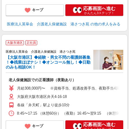
応募画面へ進む
キープ
かんたん3ステップ！
医療法人英皐会 介護老人保健施設 港さつき苑
の他の求人をみる
『
大阪市港区
正社員
医療法人英皐会 介護老人保健施設 港さつき苑
【大阪市港区】◆経験・男女不問の看護師募集
！◆残業ほぼナシ！◆オンコール無し！◆日勤
のみも相談OK！
さ
老人保健施設での正看護師（夜勤あり）
入
性
月給308,000円〜 ※資格手当、処遇改善手当、夜勤手当4回、含む
ダ
大阪府大阪市港区弁天4-16-18
あ
各線「弁天町」駅より徒歩10分
8:45〜17:15 （休憩60分） （夜勤）16:45〜翌9:15 （休憩
応募画面へ進む
キープ