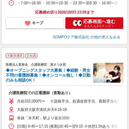
・7:00〜16:00 ・10:30〜19:30 ・23:30〜翌8:30 ・16:00〜翌10
応募締め切り2026/10/03 23:59まで
応募画面へ進む
キープ
かんたん3ステップ！
SOMPOケア株式会社
の他の求人をみる
大阪市港区
正社員
募
医療法人英皐会 介護医療院 港さつき苑
◆オープニングスタッフ大募集！◆経験・男女
不問の看護師募集！◆オンコール無し！◆日勤
のみも相談OK！
ん
介護医療院での正看護師（夜勤あり）
入
性
月給332,000円〜 ※資格手当、処遇改善手当、夜勤手当4回、含む
ダ
大阪府大阪市港区弁天4-16-18
あ
各線「弁天町」駅より徒歩10分
(日勤) 8:45〜17:15 (夜勤)16:45〜翌9:15 ※休憩1.5hあ