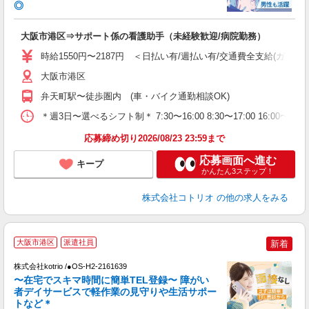
◎
ル
自
大阪市港区⇒サポート係の看護助手（未経験歓迎/病院勤務）
役
時給1550円〜2187円 ＜日払い有/週払い有/交通費全支給(ガソリ
大阪市港区
弁天町駅〜徒歩圏内 (車・バイク通勤相談OK)
＊週3日〜選べるシフト制＊ 7:30〜16:00 8:30〜17:00 16:00
応募締め切り2026/08/23 23:59まで
応募画面へ進む
キープ
かんたん3ステップ！
株式会社コトリオ
の他の求人をみる
大阪市港区
派遣社員
新着
株式会社kotrio /●OS-H2-2161639
女
〜在宅でスキマ時間に簡単TEL登録〜 障がい
ド
者デイサービスで軽作業の見守りや生活サポー
活
トなど＊