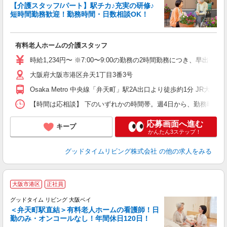
【介護スタッフ/パート】駅チカ♪充実の研修♪
短時間勤務歓迎！勤務時間・日数相談OK！
続
有料老人ホームの介護スタッフ
経
べ
時給1,234円〜 ※7:00〜9:00の勤務の2時間勤務につき、早出
交
大阪府大阪市港区弁天1丁目3番3号
資
Osaka Metro 中央線「弁天町」駅2A出口より徒歩約1分 JR
【時間は応相談】 下のいずれかの時間帯。週4日から、勤務時間は応相談。 (早
応募画面へ進む
キープ
かんたん3ステップ！
グッドタイムリビング株式会社
の他の求人をみる
大阪市港区
正社員
グッドタイム リビング 大阪ベイ
＜弁天町駅直結＞有料老人ホームの看護師！日
勤のみ・オンコールなし！年間休日120日！