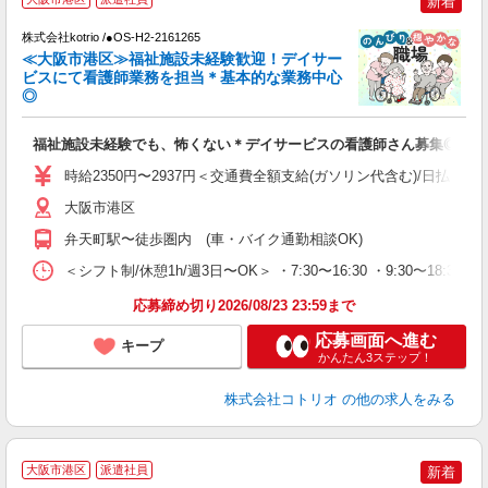
新着
◎
株式会社kotrio /●OS-H2-2161265
女
≪大阪市港区≫福祉施設未経験歓迎！デイサー
ド
ビスにて看護師業務を担当＊基本的な業務中心
活
◎
ル
自
福祉施設未経験でも、怖くない＊デイサービスの看護師さん募集◎
役
時給2350円〜2937円＜交通費全額支給(ガソリン代含む)/日払い可
大阪市港区
弁天町駅〜徒歩圏内 (車・バイク通勤相談OK)
＜シフト制/休憩1h/週3日〜OK＞ ・7:30〜16:30 ・9:30〜18:30
応募締め切り2026/08/23 23:59まで
応募画面へ進む
キープ
かんたん3ステップ！
株式会社コトリオ
の他の求人をみる
2
大阪市港区
派遣社員
新着