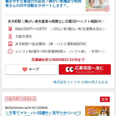
働きやすさ重視の方必見！障がい者施設で利用
ド
者さんの日中活動をサポートします＊。
活
ル
自
弁天町駅｜障がい者支援員≪残業なし◎週3日〜シフト相談OK！≫
役
時給1550円〜2187円 ＜日払い有/週払い有/交通費全支給(ガソリ
大阪市港区
弁天町駅〜徒歩圏内 (車・バイク通勤相談OK)
≪シフト制/週3〜OK/実働8時間≫ （シフト例） ・8:00〜17:00 ・
応募締め切り2026/08/23 23:59まで
応募画面へ進む
キープ
かんたん3ステップ！
株式会社コトリオ
の他の求人をみる
大阪市港区
派遣社員
新着
株式会社kotrio /●OS-H2-2028506
女
＼子育てママ・パパ活躍中／見守りやリハビリ
ド