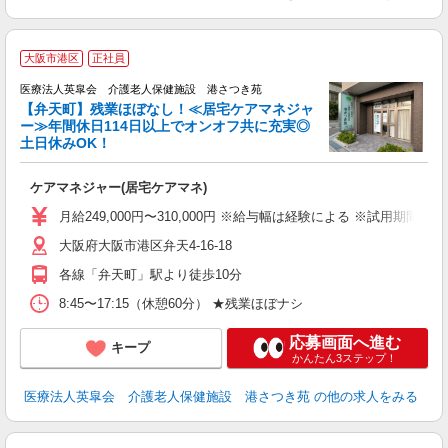
大阪市港区
正社員
医療法人英皐会 介護老人保健施設 港さつき苑
【弁天町】残業ほぼなし！≪居宅ケアマネジャ
ー≫年間休日114日以上でオンオフ共に充実◎
土日休みOK！
整
ケアマネジャー(居宅ケアマネ)
入
性
月給249,000円〜310,000円 ※給与幅は経験による ※試用期間
ダ
大阪府大阪市港区弁天4-16-18
あ
各線「弁天町」駅より徒歩10分
8:45〜17:15（休憩60分） ★残業ほぼナシ
応募画面へ進む
キープ
かんたん3ステップ！
医療法人英皐会 介護老人保健施設 港さつき苑
の他の求人をみる