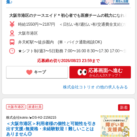
集♪
ル
自
大阪市港区のナースエイド＊初心者でも医療チームの戦力になれる
役
時給1550円〜2187円 ＜日払い有/週払い有/交通費全支給(ガソリ
大阪市港区
弁天町駅〜徒歩圏内 (車・バイク通勤相談OK)
★シフト制/週3〜5日勤務 7:00〜16:00 8:30〜17:30 17:00〜
応募締め切り2026/08/23 23:59まで
応募画面へ進む
キープ
かんたん3ステップ！
株式会社コトリオ
の他の求人をみる
2
大阪市港区
派遣社員
新着
株式会社kotrio /●OS-H2-2156215
女
＜大阪市港区＞利用者様の個性と可能性を引き
ド
出す支援♪無資格・未経験歓迎！難しいことは
活
ありません◎
ル