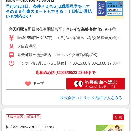
株式会社kotrio /●OS-H2-2069142
早ければ3日、条件さえ合えば職場見学をして
女
そのまま仕事スタートもできる！！日払い週払
ド
いも対応OK＊
活
ル
弁天町駅★即日お仕事開始も可！キレイな高齢者住宅STAFF◎
自
時給1550円〜2187円 ＜日払い有/週払い有/交通費全支給(ガソリ
役
大阪市港区
弁天町駅〜徒歩圏内 (車・バイク通勤相談OK)
【シフト制/週3日〜5日勤務】 7:00-16:00 9:00-18:00 17:00
応募締め切り2026/08/23 23:59まで
応募画面へ進む
キープ
かんたん3ステップ！
株式会社コトリオ
の他の求人をみる
2
大阪市港区
派遣社員
新着
株式会社kotrio /●OS-H2-2117703