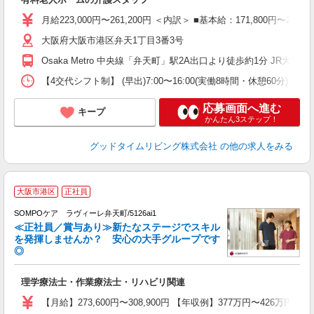
経
間
月給223,000円〜261,200円 ＜内訳＞ ■基本給：171,800円
チ
大阪府大阪市港区弁天1丁目3番3号
績
援
Osaka Metro 中央線「弁天町」駅2A出口より徒歩約1分 JR
【4交代シフト制】 (早出)7:00〜16:00(実働8時間・休憩60分) (日勤)
応募画面へ進む
キープ
かんたん3ステップ！
グッドタイムリビング株式会社
の他の求人をみる
【
大阪市港区
正社員
方
SOMPOケア ラヴィーレ弁天町/5126ai1
≪正社員／賞与あり≫新たなステージでスキル
を発揮しませんか？ 安心の大手グループです
◎
ビ
理学療法士・作業療法士・リハビリ関連
未
分
【月給】273,600円〜308,900円 【年収例】377万円〜
社