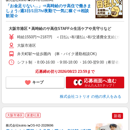
株式会社kotrio /●OS-H2-2162041
女
「お金足りない…」⇒高時給のサ高住で働きま
ド
しょう♪週3日/1日7h/夜勤で一気に稼ぐ⇒相談
活
歓迎☆
ル
自
大阪市港区＊高時給のサ高住STAFF☆生活ケアや見守りなど
役
時給1550円〜2187円 ＜日払い有/週払い有/交通費全支給(ガソリ
大阪市港区
弁天町駅〜徒歩圏内 (車・バイク通勤相談OK)
シフト制 ・8:00-16:00 ・9:00-18:00 ・16:00-翌9:00（希
応募締め切り2026/08/23 23:59まで
応募画面へ進む
キープ
かんたん3ステップ！
株式会社コトリオ
の他の求人をみる
大阪市港区
派遣社員
新着
株式会社kotrio /●OS-H2-2028696
女