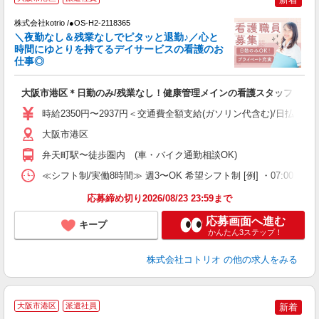
株式会社kotrio /●OS-H2-2118365
女
＼夜勤なし＆残業なしでピタッと退勤♪／心と
ド
時間にゆとりを持てるデイサービスの看護のお
活
仕事◎
ル
自
大阪市港区＊日勤のみ/残業なし！健康管理メインの看護スタッフ
役
時給2350円〜2937円＜交通費全額支給(ガソリン代含む)/日払い可
大阪市港区
弁天町駅〜徒歩圏内 (車・バイク通勤相談OK)
≪シフト制/実働8時間≫ 週3〜OK 希望シフト制 [例] ・07:00 〜 16:00
応募締め切り2026/08/23 23:59まで
応募画面へ進む
キープ
かんたん3ステップ！
株式会社コトリオ
の他の求人をみる
2
大阪市港区
派遣社員
新着