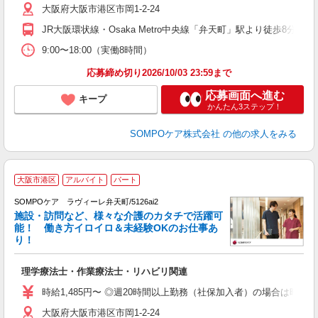
大阪府大阪市港区市岡1-2-24
JR大阪環状線・Osaka Metro中央線「弁天町」駅より徒歩8分 
9:00〜18:00（実働8時間）
応募締め切り2026/10/03 23:59まで
応募画面へ進む
キープ
かんたん3ステップ！
SOMPOケア株式会社
の他の求人をみる
大阪市港区
アルバイト
パート
SOMPOケア ラヴィーレ弁天町/5126ai2
施設・訪問など、様々な介護のカタチで活躍可
能！ 働き方イロイロ＆未経験OKのお仕事あ
り！
キ
理学療法士・作業療法士・リハビリ関連
未
ル
時給1,485円〜 ◎週20時間以上勤務（社保加入者）の場合は時給1,
躍
大阪府大阪市港区市岡1-2-24
歓