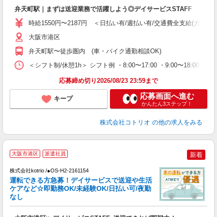
自
弁天町駅｜まずは送迎業務で活躍しよう◎デイサービスSTAFF
役
時給1550円〜2187円 ＜日払い有/週払い有/交通費全支給(ガソリ
大阪市港区
弁天町駅〜徒歩圏内 (車・バイク通勤相談OK)
＜シフト制/休憩1h＞ シフト例 ・8:00〜17:00 ・9:00〜18:00 
応募締め切り2026/08/23 23:59まで
応募画面へ進む
キープ
かんたん3ステップ！
株式会社コトリオ
の他の求人をみる
【
大阪市港区
派遣社員
新着
株式会社kotrio /●OS-H2-2161154
女
運転できる方急募！デイサービスで送迎や生活
ド
ケアなど☆即勤務OK/未経験OK/日払い可/夜勤
活
なし
ル
自