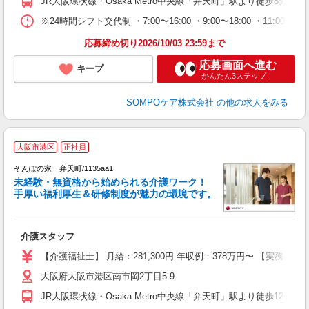
JR大阪環状線・Osaka Metro中央線「弁天町」駅より徒歩8分 
※24時間シフト交代制 ・7:00〜16:00 ・9:00〜18:00 ・11:00〜20:00
応募締め切り2026/10/03 23:59まで
応募画面へ進む
キープ
かんたん3ステップ！
SOMPOケア株式会社
の他の求人をみる
大阪市港区
正社員
そんぽの家 弁天町/1135aa1
未経験・無資格から始められる介護ワーク！
手厚い福利厚生＆研修制度が魅力の環境です。
る
介護スタッフ
未
上
【介護福祉士】 月給：281,300円 年収例：378万円〜 【実務
通
大阪府大阪市港区南市岡2丁目5-9
JR大阪環状線・Osaka Metro中央線「弁天町」駅より徒歩12分