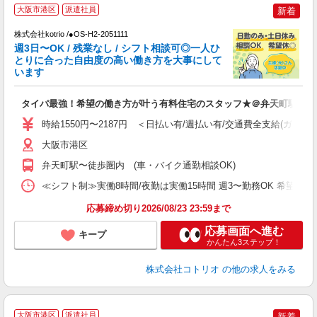
大阪市港区
派遣社員
新着
株式会社kotrio /●OS-H2-2051111
女
週3日〜OK / 残業なし / シフト相談可◎一人ひ
ド
とりに合った自由度の高い働き方を大事にして
活
います
ル
自
タイパ最強！希望の働き方が叶う有料住宅のスタッフ★＠弁天町駅
役
時給1550円〜2187円 ＜日払い有/週払い有/交通費全支給(ガソリ
大阪市港区
弁天町駅〜徒歩圏内 (車・バイク通勤相談OK)
≪シフト制≫実働8時間/夜勤は実働15時間 週3〜勤務OK 希望シフト制 [例]
応募締め切り2026/08/23 23:59まで
応募画面へ進む
キープ
かんたん3ステップ！
株式会社コトリオ
の他の求人をみる
大阪市港区
派遣社員
新着