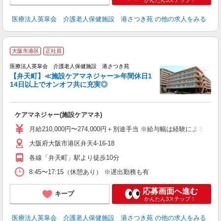
かんたん3ステップ！
医療法人英皐会 介護老人保健施設 港さつき苑
の他の求人をみる
大阪市港区
正社員
医療法人英皐会 介護老人保健施設 港さつき苑
【弁天町】≪施設ケアマネジャー≫年間休日1
14日以上でオンオフ共に充実◎
成
入
ケアマネジャー(施設ケアマネ)
性
ダ
月給210,000円〜274,000円＋別途手当 ※給与幅は経験による 
あ
大阪府大阪市港区弁天4-16-18
各線「弁天町」駅より徒歩10分
8:45〜17:15（休憩あり） ※遅出勤務も有
応募画面へ進む
キープ
かんたん3ステップ！
医療法人英皐会 介護老人保健施設 港さつき苑
の他の求人をみる