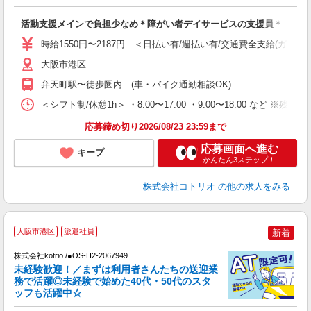
自
活動支援メインで負担少なめ＊障がい者デイサービスの支援員＊
役
時給1550円〜2187円 ＜日払い有/週払い有/交通費全支給(ガソリ
大阪市港区
弁天町駅〜徒歩圏内 (車・バイク通勤相談OK)
＜シフト制/休憩1h＞ ・8:00〜17:00 ・9:00〜18:00 など ※残
応募締め切り2026/08/23 23:59まで
応募画面へ進む
キープ
かんたん3ステップ！
株式会社コトリオ
の他の求人をみる
大阪市港区
派遣社員
新着
株式会社kotrio /●OS-H2-2067949
女
未経験歓迎！／まずは利用者さんたちの送迎業
ド
務で活躍◎未経験で始めた40代・50代のスタ
活
ッフも活躍中☆
ル