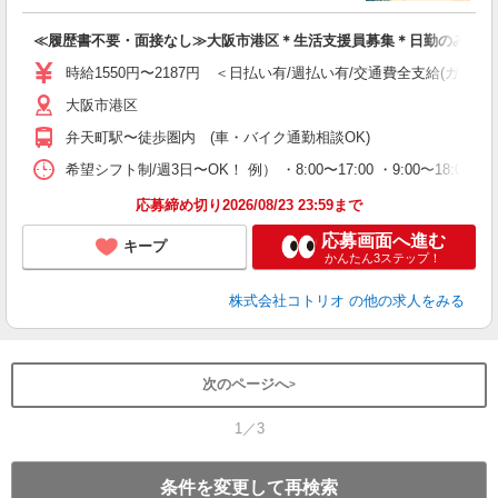
ル
自
≪履歴書不要・面接なし≫大阪市港区＊生活支援員募集＊日勤のみ
役
時給1550円〜2187円 ＜日払い有/週払い有/交通費全支給(ガソリ
大阪市港区
弁天町駅〜徒歩圏内 (車・バイク通勤相談OK)
希望シフト制/週3日〜OK！ 例） ・8:00〜17:00 ・9:00〜18:
応募締め切り2026/08/23 23:59まで
応募画面へ進む
キープ
かんたん3ステップ！
株式会社コトリオ
の他の求人をみる
次のページへ
1／3
条件を変更して再検索