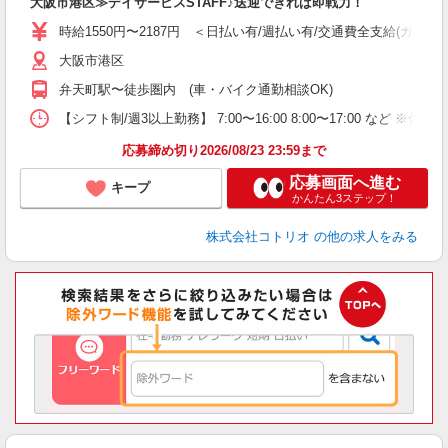
大阪市港区≫デイサービスSTAFF♪送迎できれば即戦力！
役
時給1550円〜2187円 ＜日払い有/週払い有/交通費全支給(ガソリ
大阪市港区
弁天町駅〜徒歩圏内 (車・バイク通勤相談OK)
【シフト制/週3以上勤務】 7:00〜16:00 8:00〜17:00 など ※休憩1h
応募締め切り2026/08/23 23:59まで
応募画面へ進む
キープ
かんたん3ステップ！
株式会社コトリオ
の他の求人をみる