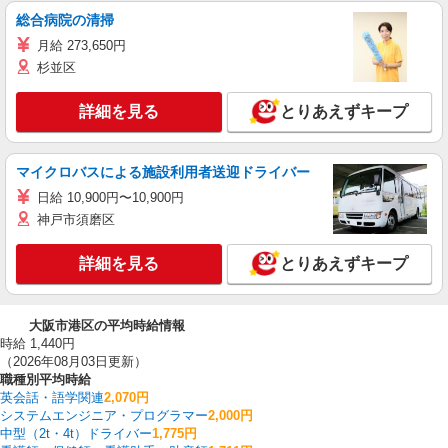
総合病院の清掃
月給 273,650円
杉並区
詳細を見る
とりあえずキープ
マイクロバスによる施設利用者送迎ドライバー
日給 10,900円〜10,900円
神戸市須磨区
詳細を見る
とりあえずキープ
大阪市港区の平均時給情報
時給 1,440円
（2026年08月03日更新）
職種別平均時給
英会話・語学関連
2,070円
システムエンジニア・プログラマー
2,000円
中型（2t・4t）ドライバー
1,775円