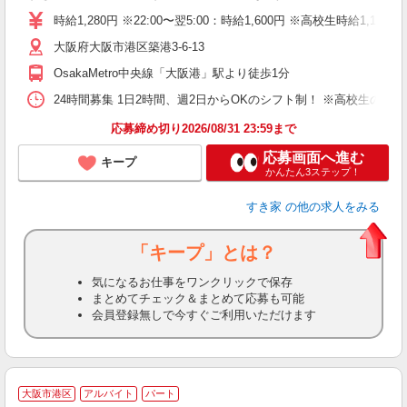
タ
時給1,280円 ※22:00〜翌5:00：時給1,600円 ※高校生時給1,177
（
大阪府大阪市港区築港3-6-13
夜
割
OsakaMetro中央線「大阪港」駅より徒歩1分
24時間募集 1日2時間、週2日からOKのシフト制！ ※高校生のシ
応募締め切り2026/08/31 23:59まで
応募画面へ進む
キープ
かんたん3ステップ！
すき家
の他の求人をみる
「キープ」とは？
気になるお仕事をワンクリックで保存
まとめてチェック＆まとめて応募も可能
会員登録無しで今すぐご利用いただけます
≪
大阪市港区
アルバイト
パート