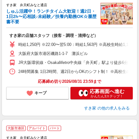
すき家 弁天町みなと通店
しゅふ活躍中！ランチタイム大歓迎！週2日・
安
1日2h〜応相談♪未経験／扶養内勤務OK☆履歴
書不要
の
すき家の店舗スタッフ（接客・調理・清掃など）
履
タ
時給1,250円 ※22:00〜翌5:00：時給1,563円 ※高校生時給1,177
（
大阪府大阪市港区磯路1-1-7 灘浜ビル
夜
割
JR大阪環状線・OsakaMetro中央線「弁天町」駅より徒歩6分
24時間募集 1日2時間、週2日からOKのシフト制！ ※高校生のシ
応募締め切り2026/08/31 23:59まで
応募画面へ進む
キープ
かんたん3ステップ！
すき家
の他の求人をみる
大阪市港区
アルバイト
パート
すき家 弁天町みなと通店