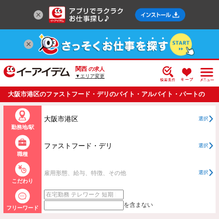
関西
の求人
▼エリア変更
大阪市港区のファストフード・デリのバイト・アルバイト・パートの
求人情報一覧
大阪市港区
選択
勤務地/駅
ファストフード・デリ
選択
職種
雇用形態、給与、特徴、その他
選択
こだわり
を含まない
フリーワード