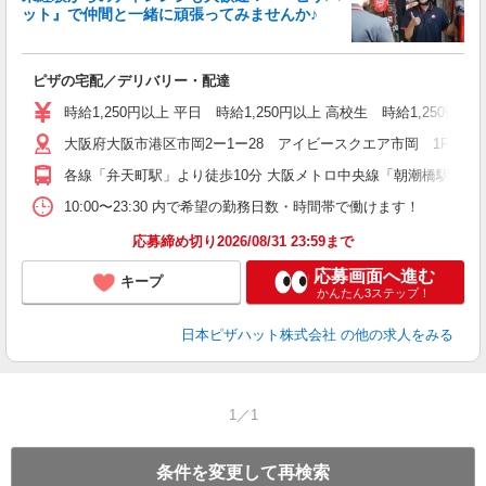
ット』で仲間と一緒に頑張ってみませんか♪
続
ピザの宅配／デリバリー・配達
未
ア
時給1,250円以上 平日 時給1,250円以上 高校生 時給1,250円以
通
大阪府大阪市港区市岡2ー1ー28 アイビースクエア市岡 1F
各線「弁天町駅」より徒歩10分 大阪メトロ中央線「朝潮橋駅」より
10:00〜23:30 内で希望の勤務日数・時間帯で働けます！
応募締め切り2026/08/31 23:59まで
応募画面へ進む
キープ
かんたん3ステップ！
日本ピザハット株式会社
の他の求人をみる
1／1
条件を変更して再検索