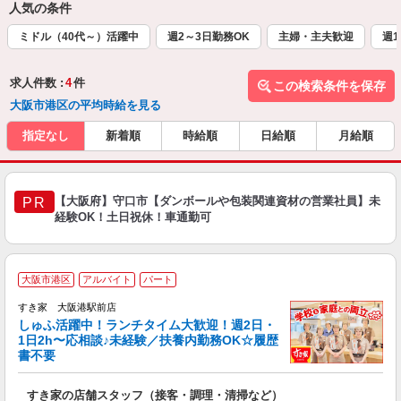
人気の条件
ミドル（40代～）活躍中
週2～3日勤務OK
主婦・主夫歓迎
週1
求人件数 :
4
件
この検索条件を保存
大阪市港区の平均時給を見る
指定なし
新着順
時給順
日給順
月給順
【大阪府】守口市【ダンボールや包装関連資材の営業社員】未
PR
経験OK！土日祝休！車通勤可
≪
大阪市港区
アルバイト
パート
すき家 大阪港駅前店
しゅふ活躍中！ランチタイム大歓迎！週2日・
安
1日2h〜応相談♪未経験／扶養内勤務OK☆履歴
書不要
の
すき家の店舗スタッフ（接客・調理・清掃など）
履