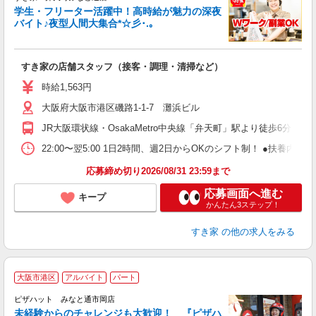
学生・フリーター活躍中！高時給が魅力の深夜
バイト♪夜型人間大集合*☆彡･.｡
つ
すき家の店舗スタッフ（接客・調理・清掃など）
履
ミ
時給1,563円
～
大阪府大阪市港区磯路1-1-7 灘浜ビル
内
あ
JR大阪環状線・OsakaMetro中央線「弁天町」駅より徒歩6分
22:00〜翌5:00 1日2時間、週2日からOKのシフト制！ ●扶養内勤務
応募締め切り2026/08/31 23:59まで
応募画面へ進む
キープ
かんたん3ステップ！
すき家
の他の求人をみる
大阪市港区
アルバイト
パート
ピザハット みなと通市岡店
未経験からのチャレンジも大歓迎！ 『ピザハ