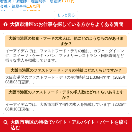
看護師・保健師・看護助手・助産師
1,711円
金融・貿易事務
1,675円
クレーン・玉掛
1,650円
もっと見る
その他介護・福祉
1,550円
経理・人事・労務・総務・法務
1,520円
大阪市港区のお仕事を探している方からよくある質問
栄養士・管理栄養士
1,500円
作業療法士・理学療法士・言語聴覚士・視能訓練士
1,485円
大阪市港区の他の職種の平均時給を見る
大阪市港区の飲食・フードの求人は、他にどのようなものがありま
すか？
イーアイデムでは、ファストフード・デリの他に、カフェ・ダイニン
グ、スイーツ・ケーキ・パン、ファミリーレストラン・回転寿司など
様々な求人を掲載しています。
大阪市港区のファストフード・デリの時給はどれくらいですか？
大阪市港区のファストフード・デリの平均時給は1,336円です（2026年
08月03日更新）。
大阪市港区のファストフード・デリの求人数はどれくらいあります
か？
イーアイデムでは、大阪市港区で4件の求人を掲載しています（2026年
08月10日現在）。
大阪市港区の特徴でバイト・アルバイト・パートを絞り
込む