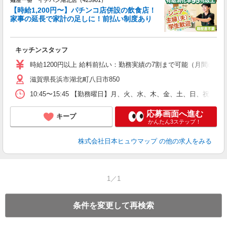
麺屋一番 イチバン湖北店（425901）
【時給1,200円〜】パチンコ店併設の飲食店！
家事の延長で家計の足しに！前払い制度あり
未
キッチンスタッフ
内
時給1200円以上 給料前払い：勤務実績の7割まで可能（月間の上限
滋賀県長浜市湖北町八日市850
10:45〜15:45 【勤務曜日】月、火、水、木、金、土、日、祝 勤
応募画面へ進む
キープ
かんたん3ステップ！
株式会社日本ヒュウマップ
の他の求人をみる
1／1
条件を変更して再検索