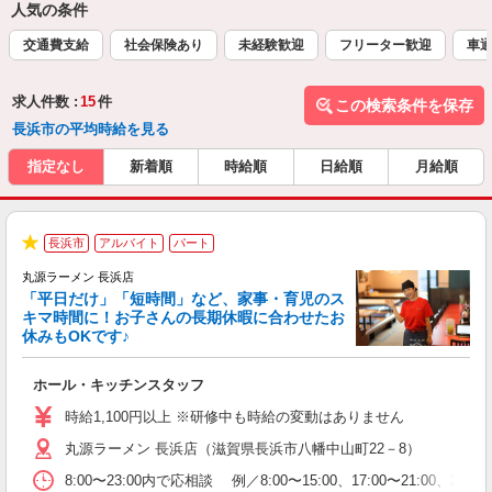
人気の条件
交通費支給
社会保険あり
未経験歓迎
フリーター歓迎
車通
求人件数 :
15
件
この検索条件を保存
長浜市の平均時給を見る
指定なし
新着順
時給順
日給順
月給順
長浜市
アルバイト
パート
★
丸源ラーメン 長浜店
「平日だけ」「短時間」など、家事・育児のス
キマ時間に！お子さんの長期休暇に合わせたお
休みもOKです♪
の
ホール・キッチンスタッフ
入
学
時給1,100円以上 ※研修中も時給の変動はありません
活
丸源ラーメン 長浜店（滋賀県長浜市八幡中山町22－8）
短
の
8:00〜23:00内で応相談 例／8:00〜15:00、17:00
ル