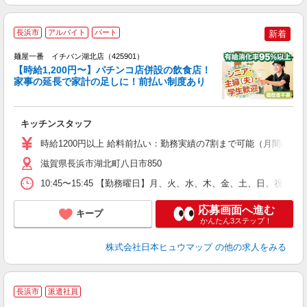
長浜市
アルバイト
パート
新着
麺屋一番 イチバン湖北店（425901）
【時給1,200円〜】パチンコ店併設の飲食店！
家事の延長で家計の足しに！前払い制度あり
未
キッチンスタッフ
K
時給1200円以上 給料前払い：勤務実績の7割まで可能（月間の上限
滋賀県長浜市湖北町八日市850
10:45〜15:45 【勤務曜日】月、火、水、木、金、土、日、祝 勤
応募画面へ進む
キープ
かんたん3ステップ！
株式会社日本ヒュウマップ
の他の求人をみる
長浜市
派遣社員