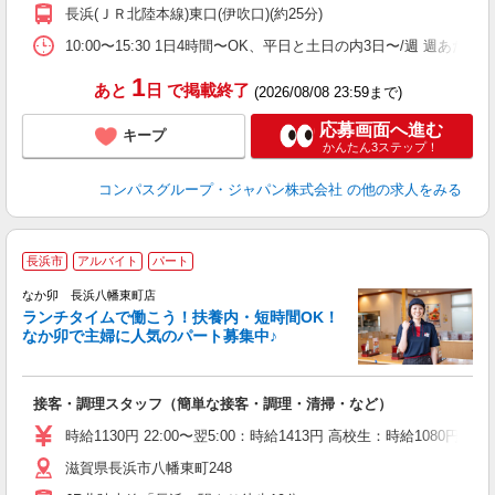
務
長浜(ＪＲ北陸本線)東口(伊吹口)(約25分)
O
10:00〜15:30 1日4時間〜OK、平日と土日の内3日〜/週 週あた
1
あと
日
で掲載終了
(2026/08/08 23:59まで)
応募画面へ進む
キープ
かんたん3ステップ！
コンパスグループ・ジャパン株式会社
の他の求人をみる
長浜市
アルバイト
パート
気
なか卯 長浜八幡東町店
ランチタイムで働こう！扶養内・短時間OK！
なか卯で主婦に人気のパート募集中♪
き
接客・調理スタッフ（簡単な接客・調理・清掃・など）
未
O
時給1130円 22:00〜翌5:00：時給1413円 高校生：時給1080円
イ
滋賀県長浜市八幡東町248
補