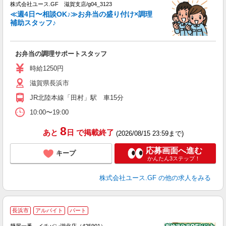
♪
株式会社ユース.GF 滋賀支店/g04_3123
点
≪週4日〜相談OK♪≫お弁当の盛り付け×調理
未
補助スタッフ♪
ダ
内
お弁当の調理サポートスタッフ
時給1250円
滋賀県長浜市
JR北陸本線「田村」駅 車15分
10:00〜19:00
8
あと
日
で掲載終了
(2026/08/15 23:59まで)
応募画面へ進む
キープ
かんたん3ステップ！
株式会社ユース.GF
の他の求人をみる
長浜市
アルバイト
パート