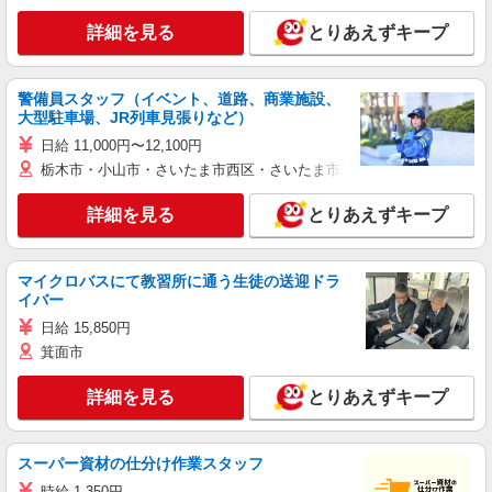
詳細を見る
とりあえずキープ
警備員スタッフ（イベント、道路、商業施設、
大型駐車場、JR列車見張りなど）
日給 11,000円〜12,100円
栃木市・小山市・さいたま市西区・さいたま市岩槻区・久喜市・蓮田
詳細を見る
とりあえずキープ
マイクロバスにて教習所に通う生徒の送迎ドラ
イバー
日給 15,850円
箕面市
詳細を見る
とりあえずキープ
スーパー資材の仕分け作業スタッフ
時給 1,350円