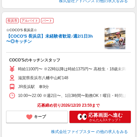
株式会社アドバンス
の他の求人をみる
今
長浜市
アルバイト
パート
募
☆COCO’S 長浜店☆
【COCO'S 長浜店】未経験者歓迎♪週2/1日3h
〜◎キッチン
ー
時
COCO'Sのキッチンスタッフ
時給1100円〜 ※22時以降は時給1375円〜 高校生・18歳未満の方は
滋賀県長浜市八幡中山町148
JR長浜駅 車9分
10:00〜22:00 ※週2日〜、1日3時間〜勤務OK！曜日・時間は
応募締め切り2026/12/20 23:59まで
応募画面へ進む
キープ
かんたん3ステップ！
株式会社ファイブスター
の他の求人をみる