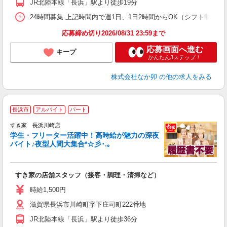
JR北陸本線「長浜」駅より徒歩19分
24時間募集 上記時間内で週1日、1日2時間からOK（シフト制） 
応募締め切り2026/08/31 23:59まで
応募画面へ進む
キープ
かんたん3ステップ！
株式会社なか卯
の他の求人をみる
長浜市
アルバイト
パート
すき家 長浜川崎店
学生・フリーター活躍中！高時給が魅力の深夜
バイト♪夜型人間大集合*☆彡･.｡
つ
すき家の店舗スタッフ（接客・調理・清掃など）
履
ミ
時給1,500円
～
滋賀県長浜市川崎町字下庄司町222番地
勤
社
JR北陸本線「長浜」駅より徒歩36分