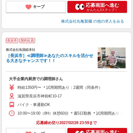
応募画面へ進む
キープ
かんたん3ステップ！
株式会社丸亀製麺
の他の求人をみる
長浜市
契約社員
株式会社魚国総本社
す
［長浜市］≪調理師≫あなたのスキルを活かせ
も
る大きなチャンスです！！
お
大手企業内厨房での調理師さん
経
昼
時給1350円〜 ＊試用期間あり：2週間（同条件）
与
滋賀県長浜市神前町10-17
バイク・車通勤OK
10:00〜19:00（8H）休憩60分 ＊週5日勤務 ＊試用期間あり：2
応募締め切り2027/02/28 23:59まで
応募画面へ進む