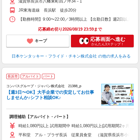
滋賀県長浜市八幡東町四ノ坪34－1
上
か
JR東海道線 長浜駅 徒歩20分
【勤務時間】9:00〜22:00／3時間以上 【出勤日数】週2日以
応募締め切り2026/08/19 23:59まで
応募画面へ進む
キープ
かんたん3ステップ！
日本ケンタッキー・フライド・チキン株式会社
の他の求人をみる
長浜市
アルバイト
パート
コンパスグループ・ジャパン株式会社 21388_p
く
【週3日〜OK】大手企業での安定してお仕事
しませんか♪シフト相談OK♪
大
調理補助【アルバイト・パート】
入
歓
時給1,080円以上 試用期間中 時給1,080円以上(試用期間2ヶ月
～
平和堂 アル・プラザ長浜 従業員食堂 （滋賀県長浜市小堀町45
用