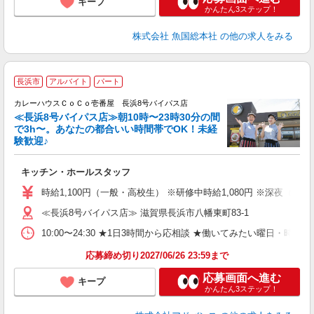
キープ
かんたん3ステップ！
株式会社 魚国総本社
の他の求人をみる
長浜市
アルバイト
パート
壱
カレーハウスＣｏＣｏ壱番屋 長浜8号バイパス店
≪長浜8号バイパス店≫朝10時〜23時30分の間
で3h〜。あなたの都合いい時間帯でOK！未経
験歓迎♪
な
キッチン・ホールスタッフ
時給1,100円（一般・高校生） ※研修中時給1,080円 ※深夜（一般のみ
≪長浜8号バイパス店≫ 滋賀県長浜市八幡東町83-1
10:00〜24:30 ★1日3時間から応相談 ★働いてみたい曜日・時間を
応募締め切り2027/06/26 23:59まで
応募画面へ進む
キープ
かんたん3ステップ！