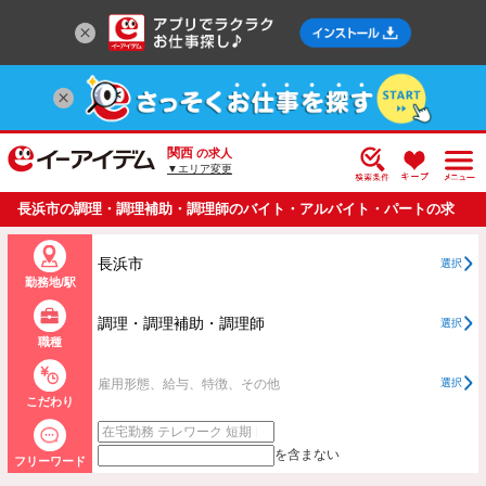
関西
の求人
▼エリア変更
長浜市の調理・調理補助・調理師のバイト・アルバイト・パートの求
人情報一覧
長浜市
選択
勤務地/駅
調理・調理補助・調理師
選択
職種
雇用形態、給与、特徴、その他
選択
こだわり
を含まない
フリーワード