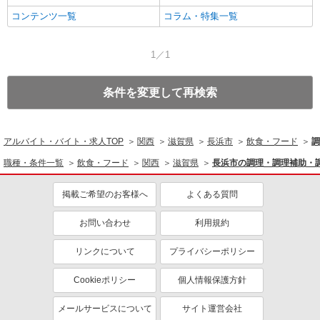
コンテンツ一覧
コラム・特集一覧
1／1
条件を変更して再検索
アルバイト・バイト・求人TOP
関西
滋賀県
長浜市
飲食・フード
調
職種・条件一覧
飲食・フード
関西
滋賀県
長浜市の調理・調理補助・
掲載ご希望のお客様へ
よくある質問
お問い合わせ
利用規約
リンクについて
プライバシーポリシー
Cookieポリシー
個人情報保護方針
メールサービスについて
サイト運営会社