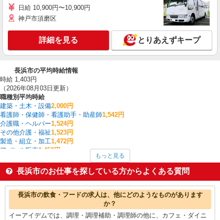
日給 10,900円〜10,900円
神戸市須磨区
詳細を見る
とりあえずキープ
長浜市の平均時給情報
時給 1,403円
（2026年08月03日更新）
職種別平均時給
建築・土木・設備
2,000円
看護師・保健師・看護助手・助産師
1,542円
介護職・ヘルパー
1,524円
その他介護・福祉
1,523円
製造・組立・加工
1,472円
アパレル販売
1,450円
もっと見る
入出庫・商品管理・検品・検査
1,400円
梱包・仕分け・ピッキング
1,360円
長浜市のお仕事を探している方からよくある質問
家電・携帯販売
1,353円
フォークリフト
1,333円
長浜市の他の職種の平均時給を見る
長浜市の飲食・フードの求人は、他にどのようなものがあります
か？
イーアイデムでは、調理・調理補助・調理師の他に、カフェ・ダイニ