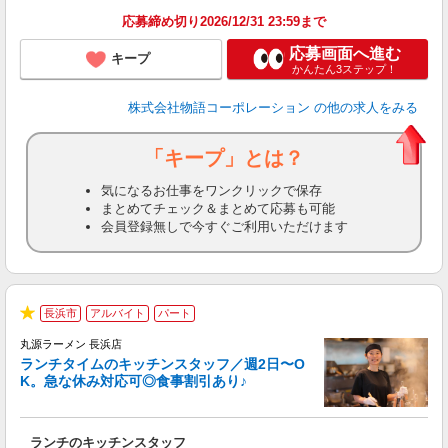
補
応募締め切り2026/12/31 23:59まで
応募画面へ進む
キープ
かんたん3ステップ！
株式会社物語コーポレーション
の他の求人をみる
「キープ」とは？
気になるお仕事をワンクリックで保存
まとめてチェック＆まとめて応募も可能
会員登録無しで今すぐご利用いただけます
長浜市
アルバイト
パート
で
★
丸源ラーメン 長浜店
ランチタイムのキッチンスタッフ／週2日〜O
K。急な休み対応可◎食事割引あり♪
の
ランチのキッチンスタッフ
入