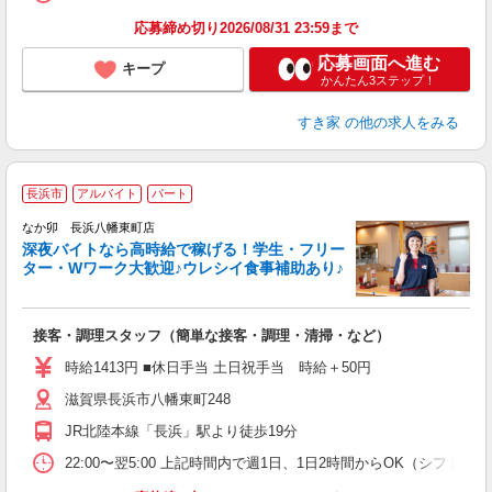
応募締め切り2026/08/31 23:59まで
応募画面へ進む
キープ
かんたん3ステップ！
すき家
の他の求人をみる
長浜市
アルバイト
パート
ん
なか卯 長浜八幡東町店
深夜バイトなら高時給で稼げる！学生・フリー
ター・Wワーク大歓迎♪ウレシイ食事補助あり♪
助
と
接客・調理スタッフ（簡単な接客・調理・清掃・など）
未
日
時給1413円 ■休日手当 土日祝手当 時給＋50円
K
滋賀県長浜市八幡東町248
い
JR北陸本線「長浜」駅より徒歩19分
22:00〜翌5:00 上記時間内で週1日、1日2時間からOK（シフト