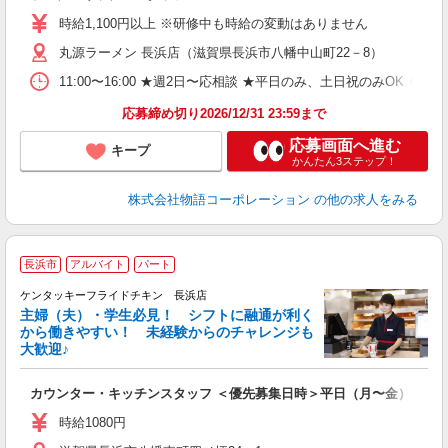
活
時給1,100円以上 ※研修中も時給の変動はありません
（
丸源ラーメン 長浜店（滋賀県長浜市八幡中山町22－8）
n
の
11:00〜16:00 ★週2日〜応相談 ★平日のみ、土日祝のみO
グ
事
応募締め切り2026/12/31 23:59まで
応募画面へ進む
キープ
かんたん3ステップ！
株式会社物語コーポレーション
の他の求人をみる
長浜市
アルバイト
パート
ケンタッキーフライドチキン 長浜店
主婦（夫）・学生必見！ シフトに融通が利く
から働きやすい！ 未経験からのチャレンジも
大歓迎♪
見
カウンター・キッチンスタッフ ＜優先募集日時＞平日（月〜金） 9:00〜
未
ダ
時給1080円
昇