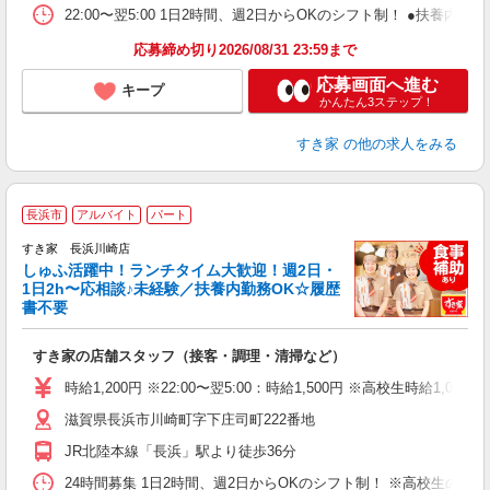
22:00〜翌5:00 1日2時間、週2日からOKのシフト制！ ●扶養内勤務
応募締め切り2026/08/31 23:59まで
応募画面へ進む
キープ
かんたん3ステップ！
すき家
の他の求人をみる
≪
長浜市
アルバイト
パート
すき家 長浜川崎店
しゅふ活躍中！ランチタイム大歓迎！週2日・
安
1日2h〜応相談♪未経験／扶養内勤務OK☆履歴
書不要
の
すき家の店舗スタッフ（接客・調理・清掃など）
履
タ
時給1,200円 ※22:00〜翌5:00：時給1,500円 ※高校生時給1,080
（
滋賀県長浜市川崎町字下庄司町222番地
夜
事
JR北陸本線「長浜」駅より徒歩36分
24時間募集 1日2時間、週2日からOKのシフト制！ ※高校生のシ