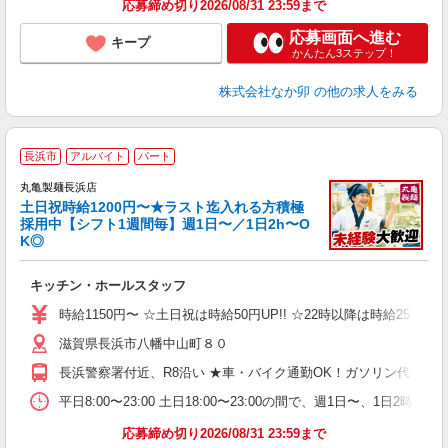
応募締め切り2026/08/31 23:59まで
応募画面へ進む
キープ
かんたん3ステップ！
株式会社なか卯
の他の求人をみる
長浜市
アルバイト
パート
丸亀製麺長浜店
土日祝時給1200円〜★ラスト迄入れる方積極
採用中【シフト1週間毎】週1日〜／1日2h〜O
K◎
ル
キッチン・ホールスタッフ
入
者
時給1150円〜 ☆土日祝は時給50円UP!! ☆22時以降は時給25％U
歓
滋賀県長浜市八幡中山町８０
～
り
長浜警察署付近、R8沿い ★車・バイク通勤OK！ガソリン代も規
K
シ
平日8:00〜23:00 土日18:00〜23:00の間で、週1日
夕
応募締め切り2026/08/31 23:59まで