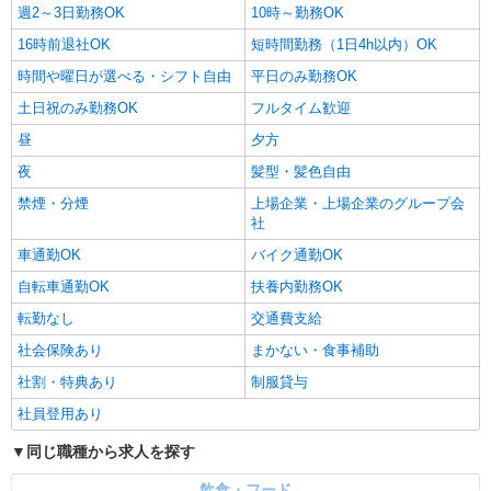
週2～3日勤務OK
10時～勤務OK
16時前退社OK
短時間勤務（1日4h以内）OK
時間や曜日が選べる・シフト自由
平日のみ勤務OK
土日祝のみ勤務OK
フルタイム歓迎
昼
夕方
夜
髪型・髪色自由
禁煙・分煙
上場企業・上場企業のグループ会
社
車通勤OK
バイク通勤OK
自転車通勤OK
扶養内勤務OK
転勤なし
交通費支給
社会保険あり
まかない・食事補助
社割・特典あり
制服貸与
社員登用あり
同じ職種から求人を探す
飲食・フード