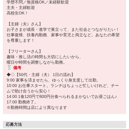
学歴不問／無資格OK／未経験歓迎
主夫・主婦歓迎
高校生OK！
【主婦（夫）さん】
お子さまが成長・進学で巣立って、また社会とつながりたい！
仕事復帰、扶養内勤務、家事や育児と両立など。あなたの希望
を尊重します！
【フリーターさん】
趣味・推し活の時間も大切にしたいから、
曜日や時間を調整しながら勤務。
備考
◆◇【50代・主婦（夫） 1日の流れ】
9:00 家事を済ませたら、ゆっくり身支度して出勤。
10:00 お仕事スタート。ランチはちょっと忙しいけれど、チー
ムで助け合うから安心！
14:00 1食120円で800円分食べられるまかないでお昼ごはん♪
17:00 勤務終了。
※勤務時間は店により異なります
応募方法