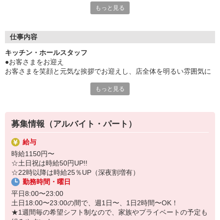
もっと見る
【働くあなたの食を支える3つのサポート】
①家族食堂制度
15歳以下のお子さまがいる従業員を対象に専用カードを支給！
仕事内容
お子さま1人あたり最大月1万円分がチャージされます。
キッチン・ホールスタッフ
（制度の詳細については面接時にご確認ください）
●お客さまをお迎え
②1食120円で800円分食べられるまかない有
お客さまを笑顔と元気な挨拶でお迎えし、店全体を明るい雰囲気に
③お得な従業員割引有
します。
トリドールグループ系列店で最大25％引き！
もっと見る
テイクアウト注文のお伺いや、お渡しもあります。
ご家族やご友人も一緒に利用できます！
平日は近くでお勤めの方や、
土日はご家族連れのお客さまが多くいらっしゃいます。
募集情報（アルバイト・パート）
地元の常連さんも多く、ほっこりとした雰囲気！
給与
●うどんの調理補助
時給1150円〜
メニューやサイズ、「冷たい/温かい」などご注文を伺い
☆土日祝は時給50円UP!!
うどんを茹でたり、盛り付けます。
☆22時以降は時給25％UP（深夜割増有）
テイクアウト注文の調理もあります。
勤務時間・曜日
●天ぷら・おむすびの調理
平日8:00〜23:00
レシピ通りに調理・盛り付けて、
土日18:00〜23:00の間で、週1日〜、1日2時間〜OK！
完成したらカウンターに並べます。
★1週間毎の希望シフト制なので、家族やプライベートの予定も