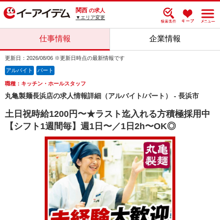
関西
の求人
▼エリア変更
仕事情報
企業情報
更新日：2026/08/06 ※更新日時点の最新情報です
アルバイト
パート
職種：キッチン・ホールスタッフ
丸亀製麺長浜店の求人情報詳細（アルバイト/パート） - 長浜市
土日祝時給1200円〜★ラスト迄入れる方積極採用中
【シフト1週間毎】週1日〜／1日2h〜OK◎