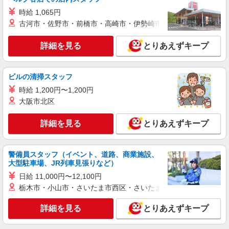
25,000円）
海座 長浜店
時給 1,065円
海座の接客・調理スタッフ/宅配スタッフ
古河市・佐野市・前橋市・高崎市・伊勢崎市・太田市・館林市・
時給1100円〜 ※22時以降は時給1375円〜 高校
生・18歳未満の方は時給1080円〜 土日祝時給+50
詳細を見る
円UP♪
とりあえずキープ
滋賀県長浜市八幡中山町字榎木塚466-1
詳細を見る
キープ
ビルの清掃スタッフ
時給 1,200円〜1,200円
アルバイト
パート
大阪市北区
☆COCO’S 長浜店☆
COCO'Sのキッチンスタッフ
詳細を見る
とりあえずキープ
時給1100円〜 ※22時以降は時給1375円〜 高校
生・18歳未満の方は時給1080円〜
滋賀県長浜市八幡中山町148
警備員スタッフ（イベント、道路、商業施設、
大型駐車場、JR列車見張りなど）
詳細を見る
キープ
日給 11,000円〜12,100円
栃木市・小山市・さいたま市西区・さいたま市岩槻区・久喜市・
アルバイト
パート
麺屋一番 イチバン湖北店（425901）
詳細を見る
とりあえずキープ
キッチンスタッフ