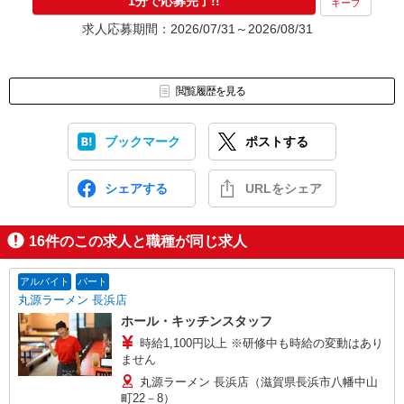
1分で応募完了!!
キープ
求人応募期間：2026/07/31～2026/08/31
閲覧履歴を見る
ブックマーク
ポストする
シェアする
URLをシェア
16
件のこの求人と職種が同じ求人
アルバイト
パート
丸源ラーメン 長浜店
ホール・キッチンスタッフ
時給1,100円以上 ※研修中も時給の変動はあり
ません
丸源ラーメン 長浜店（滋賀県長浜市八幡中山
町22－8）