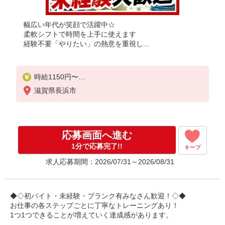
幅広い年代が笑顔で活躍中☆
柔軟シフトで時間を上手に使えます
経験不要「やりたい」の熱意を重視し...
時給1150円〜
☆土日祝は時給50円UP!!
滋賀県長浜市
☆22時以降は時給25％UP（深夜割増有）
応募画面へ進む
1分で応募完了!!
キープ
求人応募期間：2026/07/31～2026/08/31
◆◇初バイト・未経験・ブランク有みなさん歓迎！◇◆
お仕事の各ステップごとに丁寧なトレーニングあり！
1つ1つできることが増えていく達成感があります。