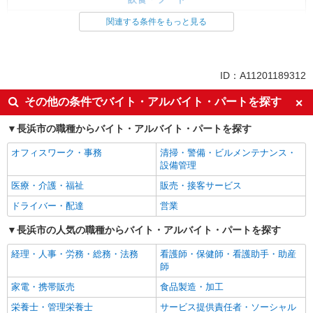
レストラン・専門料理店
調理・調理補助・調理師
関連する条件をもっと見る
同じ特徴から求人を探す
未経験歓迎
高校生OK
ID：A11201189312
大学生歓迎
ミドル（40代～）活躍中
その他の条件でバイト・アルバイト・パートを探す
ボーナス・賞与あり
土日祝休み
長浜市の職種からバイト・アルバイト・パートを探す
週1日勤務OK
週2～3日勤務OK
短時間勤務（1日4h以内）OK
上場企業・上場企業のグループ会
オフィスワーク・事務
清掃・警備・ビルメンテナンス・
社
設備管理
車通勤OK
扶養内勤務OK
医療・介護・福祉
販売・接客サービス
交通費支給
社会保険あり
ドライバー・配達
営業
まかない・食事補助
社員登用あり
長浜市の人気の職種からバイト・アルバイト・パートを探す
経理・人事・労務・総務・法務
看護師・保健師・看護助手・助産
師
家電・携帯販売
食品製造・加工
栄養士・管理栄養士
サービス提供責任者・ソーシャル