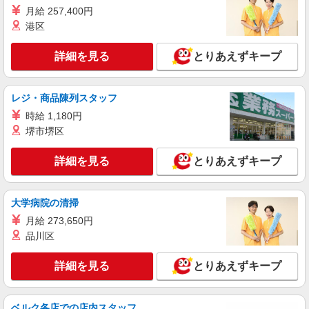
カレーハウスＣｏＣｏ壱番屋 長浜8号バイパス店
月給 257,400円
港区
キッチン・ホールスタッフ
時給1,100円（一般・高校生） ※研修中時給
詳細を見る
1,080円 ※深夜（一般のみ22:00以降）1,375円以
とりあえずキープ
上
≪長浜8号バイパス店≫ 滋賀県長浜市八幡東町
83-1
レジ・商品陳列スタッフ
詳細を見る
時給 1,180円
キープ
堺市堺区
正社員
詳細を見る
とりあえずキープ
株式会社ファイブスター
総合職 すし処 海座のマネジャー・店長候補
基本給186,000円以上 ※年齢によって基本給が
大学病院の清掃
変わるため、担当者に確認ください。 ※時間外手
当は別途支給 （例） 25歳（大卒）の場合 ⇒月
月給 273,650円
海座長浜店（滋賀県長浜市八幡中山町字榎木塚
給 296,407円（別途交通費を支給） 基本給
品川区
466-1）、他 ※転居を伴う異動が出来ることが条
246,800円 地域手当 15,000円（独身寮） 残業
件となります。 ※本拠地から通える距離でない場
代 34,607円（時間外20Hと想定） （年収例）
合、独身寮・社宅を会社が手配します。 〈自己負
詳細を見る
とりあえずキープ
詳細を見る
キープ
店長 年収 470万円〜
担について〉 独身寮は30,000円、社宅は30,000円
＋上限を超えた分（規定による） 寮・社宅入居者
には別途地域手当を支給（寮15,000円、社宅
アルバイト
パート
ベルク各店での店内スタッフ