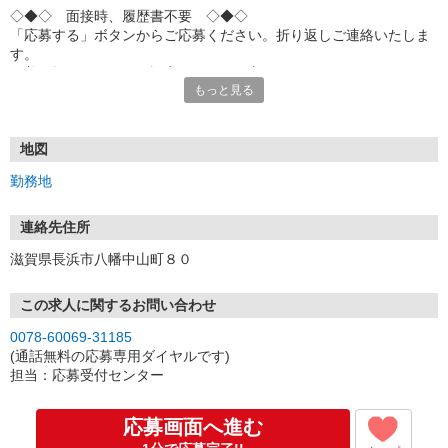
◇◆◇ 面接時、履歴書不要 ◇◆◇
「応募する」ボタンからご応募ください。折り返しご連絡いたしま
す。
※着信拒否・ドメイン設定されている方は、
もっと見る
「toridoll-recruit.com」からのメールを受信できるよう設定をお願い
いたします。
※iCloudメールアドレス（＠icloud.com等）は
面接ご案内のメールが届かない可能性がございますため、
地図
その他のアドレスをご入力いただくようお願いいたします。
勤務地
【スマホで簡単！面接予約機能あり！】
お電話でのご応募も大歓迎！
連絡先住所
(10:00〜17:00/土日祝も受付中)
滋賀県長浜市八幡中山町８０
【スピード採用実施中！】
最短翌日面接も！面接は30分程度。
この求人に関するお問い合わせ
友達同士の応募もOK！
0078-60069-31185
※お盆期間中は店舗により面接日程のご案内に通常よりお時間をい
(通話無料の応募専用ダイヤルです)
ただく場合があります。
担当：応募受付センター
(店舗NO..110521)
応募画面へ進む