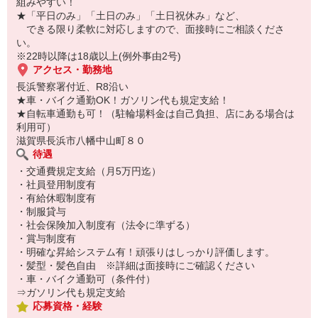
組みやすい！
●レジ業務
★「平日のみ」「土日のみ」「土日祝休み」など、
自動釣銭機導入店もあるので、お会計もスムーズ。
できる限り柔軟に対応しますので、面接時にご相談くださ
い。
●洗い場/店内清掃
※22時以降は18歳以上(例外事由2号)
お客さまが返却口にお持ちくださったお皿・おぼんを洗います。
アクセス・勤務地
食洗器を使って効率よく作業！手荒れの不安もナシ！
長浜警察署付近、R8沿い
★車・バイク通勤OK！ガソリン代も規定支給！
★自転車通勤も可！（駐輪場料金は自己負担、店にある場合は
利用可）
滋賀県長浜市八幡中山町８０
待遇
・交通費規定支給（月5万円迄）
・社員登用制度有
・有給休暇制度有
・制服貸与
・社会保険加入制度有（法令に準ずる）
・賞与制度有
・明確な昇給システム有！頑張りはしっかり評価します。
・髪型・髪色自由 ※詳細は面接時にご確認ください
・車・バイク通勤可（条件付）
⇒ガソリン代も規定支給
応募資格・経験