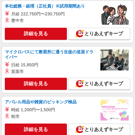
時給1200円以上 給料前払い：勤務実績の7割ま
本社総務・経理（正社員）※試用期間あり
で可能（月間の上限3万円）
月給 222,750円〜230,750円
滋賀県長浜市湖北町八日市850
豊中市
詳細を見る
キープ
詳細を見る
とりあえずキープ
アルバイト
パート
ホテルルートイン長浜インター
マイクロバスにて教習所に通う生徒の送迎ドラ
朝食ホール・キッチンスタッフ
イバー
時給1250円 試用期間中 時給1250円(試用期間2
日給 15,850円
ヶ月) ◇土・日・祝日…時給＋50円
箕面市
滋賀県長浜市加納町字上角田884-1
詳細を見る
とりあえずキープ
詳細を見る
キープ
アパレル用品や雑貨のピッキング検品
派遣社員
株式会社ユース.GF 滋賀支店/g04_3123
時給 1,200円〜1,500円
お弁当の調理サポートスタッフ
柏市
時給1250円
詳細を見る
とりあえずキープ
滋賀県長浜市