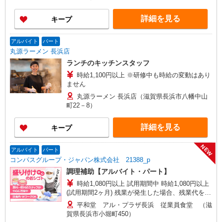
詳細を見る
キープ
アルバイト
パート
丸源ラーメン 長浜店
ランチのキッチンスタッフ
時給1,100円以上 ※研修中も時給の変動はあり
ません
丸源ラーメン 長浜店（滋賀県長浜市八幡中山
町22－8）
詳細を見る
キープ
NEW
アルバイト
パート
コンパスグループ・ジャパン株式会社 21388_p
調理補助【アルバイト・パート】
時給1,080円以上 試用期間中 時給1,080円以上
(試用期間2ヶ月) 残業が発生した場合、残業代を1
分単位で別途支給します。
平和堂 アル・プラザ長浜 従業員食堂 （滋
賀県長浜市小堀町450）