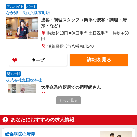
アルバイト
パート
なか卯 長浜八幡東町店
接客・調理スタッフ（簡単な接客・調理・清
掃・など）
時給1413円 ■休日手当 土日祝手当 時給＋50
円
滋賀県長浜市八幡東町248
詳細を見る
キープ
契約社員
株式会社魚国総本社
大手企業内厨房での調理師さん
時給1350円〜 ＊試用期間あり：2週間（同条
件）
もっと見る
滋賀県長浜市神前町10-17
あなたにおすすめの求人情報
詳細を見る
キープ
総合病院の清掃
アルバイト
パート